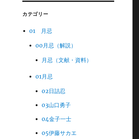
カテゴリー
01 月忌
00月忌（解説）
月忌（文献・資料）
01月忌
02日詰忍
03山口勇子
04金子一士
05伊藤サカエ