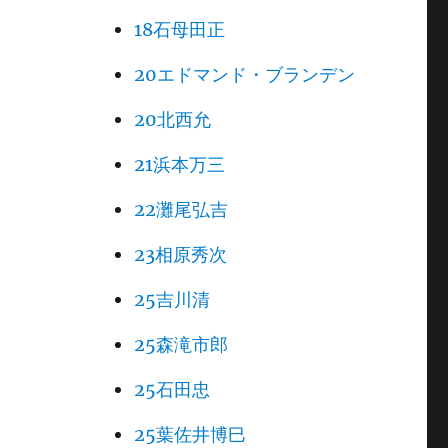
18石母田正
20エドマンド・ブランデン
20北西允
21浜本万三
22灘尾弘吉
23相原秀次
25吉川清
25森滝市郎
25石田忠
25葉佐井博巳