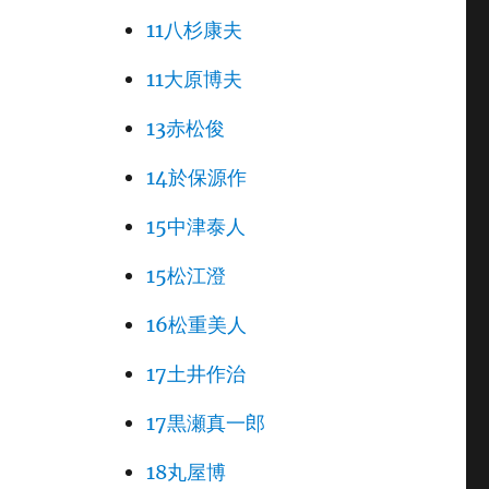
11八杉康夫
11大原博夫
13赤松俊
14於保源作
15中津泰人
15松江澄
16松重美人
17土井作治
17黒瀬真一郎
18丸屋博