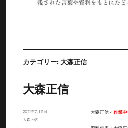
カテゴリー:
大森正信
大森正信
投
2021年7月11日
大森正信＜
作業中
稿
カ
大森正信
日:
テ