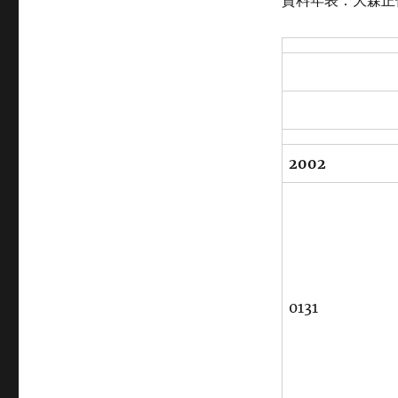
資料年表：大森正
ゴ
リ
ー
2002
0131