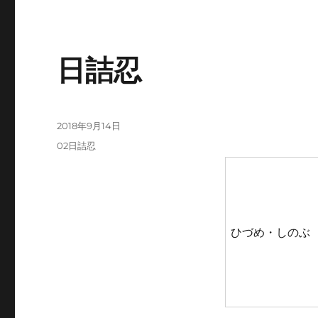
日詰忍
投
2018年9月14日
稿
カ
02日詰忍
日:
テ
ゴ
リ
ー
ひづめ・しのぶ