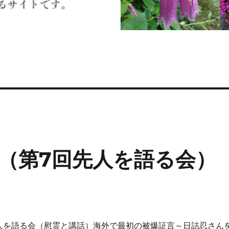
（第7回先人を語る会）
人を語る会（慰霊と講話）海外で最初の被爆証言～日詰忍さん