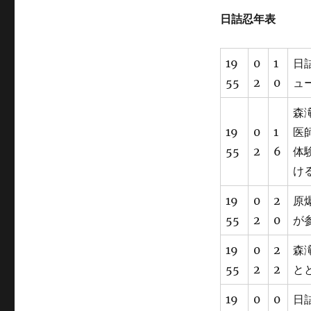
日詰忍年表
19
0
1
日
55
2
0
ュ
森
19
0
1
医
55
2
6
体
け
19
0
2
原
55
2
0
が
19
0
2
森
55
2
2
と
19
0
0
日