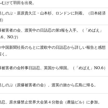
へむけて羽田を出発。
詰しのぶ・居原貴久江・山本杉、ロンドンに到着。（日本経済
刊）
爆被害者の会、渡英中の日詰忍の第1報を入手。（「めばえ」
.6、NO.7）
本中国新聞社長のもとに渡欧中の日詰忍から詳しい報告と感想
届く。
爆被害者の会幹事日詰忍、英国から帰国。（「めばえ」NO.6）
詰しのぶ（原爆被害者の会）、渡英の旅から広島に帰る。
詰忍、原水爆禁止世界大会第４分散会（農協ビル）に参加。