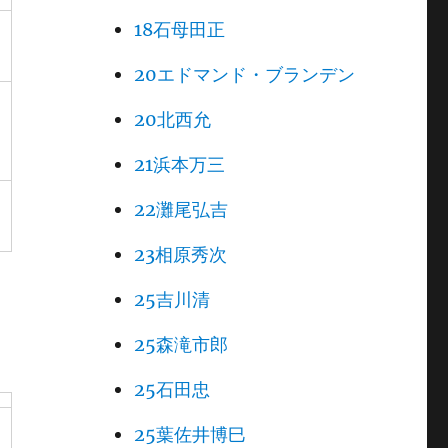
18石母田正
20エドマンド・ブランデン
20北西允
21浜本万三
22灘尾弘吉
23相原秀次
25吉川清
25森滝市郎
25石田忠
25葉佐井博巳