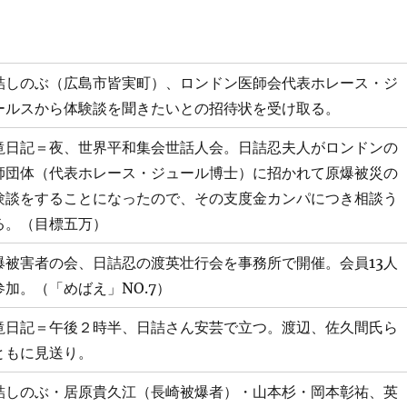
詰しのぶ（広島市皆実町）、ロンドン医師会代表ホレース・ジ
ールスから体験談を聞きたいとの招待状を受け取る。
滝日記＝夜、世界平和集会世話人会。日詰忍夫人がロンドンの
師団体（代表ホレース・ジュール博士）に招かれて原爆被災の
験談をすることになったので、その支度金カンパにつき相談う
る。（目標五万）
爆被害者の会、日詰忍の渡英壮行会を事務所で開催。会員13人
参加。（「めばえ」NO.7）
滝日記＝午後２時半、日詰さん安芸で立つ。渡辺、佐久間氏ら
ともに見送り。
詰しのぶ・居原貴久江（長崎被爆者）・山本杉・岡本彰祐、英