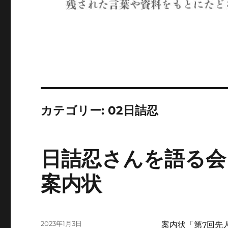
カテゴリー:
02日詰忍
日詰忍さんを語る会
案内状
投
2023年1月3日
案内状「第7回先