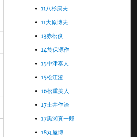
11八杉康夫
11大原博夫
13赤松俊
14於保源作
15中津泰人
15松江澄
16松重美人
17土井作治
17黒瀬真一郎
18丸屋博