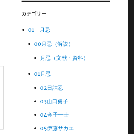
カテゴリー
01 月忌
00月忌（解説）
月忌（文献・資料）
01月忌
02日詰忍
03山口勇子
04金子一士
05伊藤サカエ