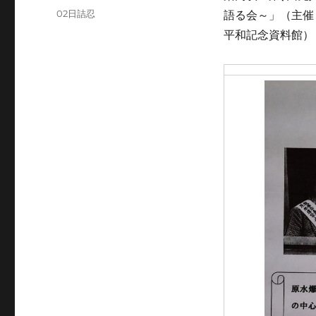
稿
カ
02日詰忍
語る会～」（主催：
日:
テ
平和記念資料館）
ゴ
リ
ー