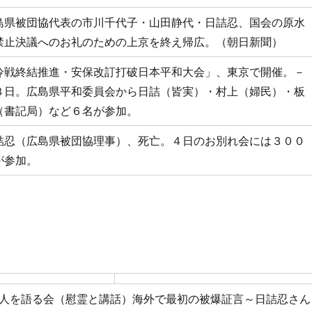
島県被団協代表の市川千代子・山田静代・日詰忍、国会の原水
禁止決議へのお礼のための上京を終え帰広。（朝日新聞）
冷戦終結推進・安保改訂打破日本平和大会」、東京で開催。－
３日。広島県平和委員会から日詰（皆実）・村上（婦民）・板
（書記局）など６名が参加。
詰忍（広島県被団協理事）、死亡。４日のお別れ会には３００
が参加。
先人を語る会（慰霊と講話）海外で最初の被爆証言～日詰忍さん