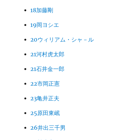
18加藤剛
19岡ヨシエ
20ウィリアム・シャ－ル
21河村虎太郎
21石井金一郎
22市岡正憲
23亀井正夫
25原田東岷
26井出三千男