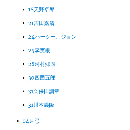
18天野卓郎
21吉田嘉清
24ハーシー、ジョン
25李実根
28河村郷四
30四国五郎
31久保田訓章
31川本義隆
04月忌