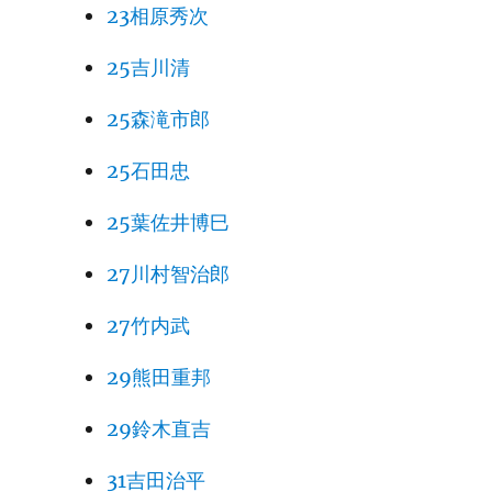
23相原秀次
25吉川清
25森滝市郎
25石田忠
25葉佐井博巳
27川村智治郎
27竹内武
29熊田重邦
29鈴木直吉
31吉田治平