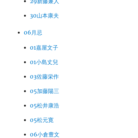
29新藤兼人
30山本康夫
06月忌
01嘉屋文子
01小島丈兒
03佐藤栄作
05加藤陽三
05松井康浩
05松元寛
06小倉豊文