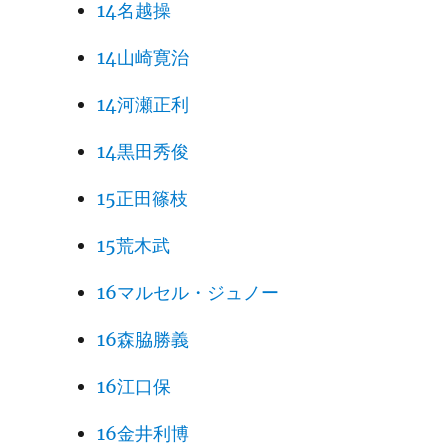
14名越操
14山崎寛治
14河瀬正利
14黒田秀俊
15正田篠枝
15荒木武
16マルセル・ジュノー
16森脇勝義
16江口保
16金井利博