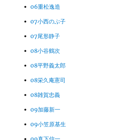
06重松逸造
07小西のぶ子
07尾形静子
08小谷鶴次
08平野義太郎
08栄久庵憲司
08雑賀忠義
09加藤新一
09小笠原基生
09真下信一