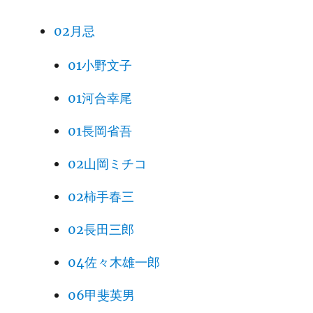
02月忌
01小野文子
01河合幸尾
01長岡省吾
02山岡ミチコ
02柿手春三
02長田三郎
04佐々木雄一郎
06甲斐英男