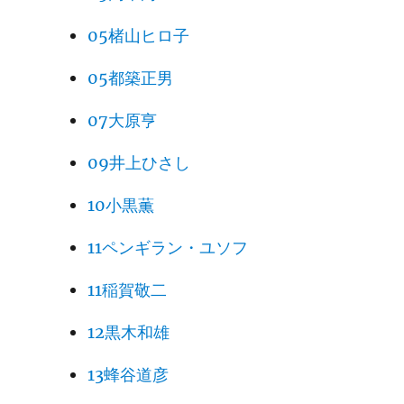
05楮山ヒロ子
05都築正男
07大原亨
09井上ひさし
10小黒薫
11ペンギラン・ユソフ
11稲賀敬二
12黒木和雄
13蜂谷道彦