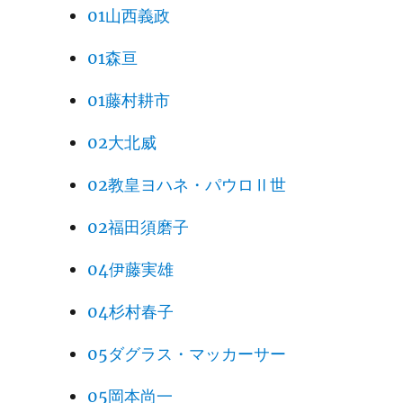
01山西義政
01森亘
01藤村耕市
02大北威
02教皇ヨハネ・パウロⅡ世
02福田須磨子
04伊藤実雄
04杉村春子
05ダグラス・マッカーサー
05岡本尚一