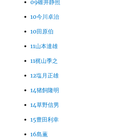
09碓井静照
10今川卓治
10田原伯
11山本達雄
11梶山季之
12塩月正雄
14猪飼隆明
14草野信男
15豊田利幸
16島薫