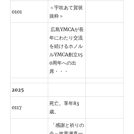
＜宇吹あて賀状
0101
抜粋＞
広島YMCAが長
年にわたり交流
を続けるホノル
ルYMCA創立15
0周年への出
席・・・
2025
死亡。享年83
0117
歳。
「感謝と祈りの
会～故黒瀬真一