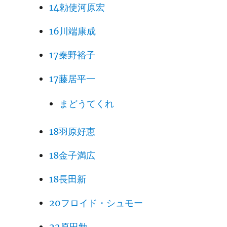
14勅使河原宏
16川端康成
17秦野裕子
17藤居平一
まどうてくれ
18羽原好恵
18金子満広
18長田新
20フロイド・シュモー
22原田勉