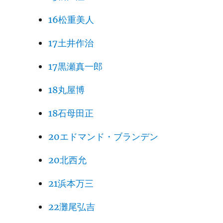
16松重美人
17土井作治
17黒瀬真一郎
18丸屋博
18石母田正
20エドマンド・ブランデン
20北西允
21浜本万三
22灘尾弘吉