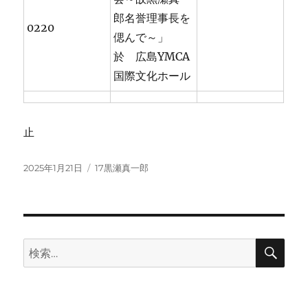
郎名誉理事長を
0220
偲んで～」
於 広島YMCA
国際文化ホール
止
投
カ
2025年1月21日
17黒瀬真一郎
稿
テ
日:
ゴ
リ
ー
検
検
索
索: