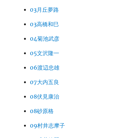
03月丘夢路
03高橋和巳
04菊池武彦
05文沢隆一
06渡辺忠雄
07大内五良
08伏見康治
08砂原格
09村井志摩子