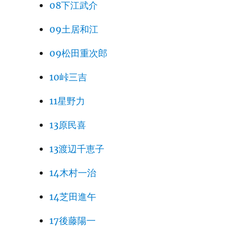
08下江武介
09土居和江
09松田重次郎
10峠三吉
11星野力
13原民喜
13渡辺千恵子
14木村一治
14芝田進午
17後藤陽一