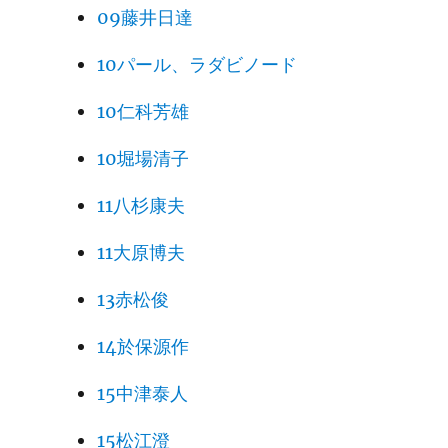
09藤井日達
10パール、ラダビノード
10仁科芳雄
10堀場清子
11八杉康夫
11大原博夫
13赤松俊
14於保源作
15中津泰人
15松江澄