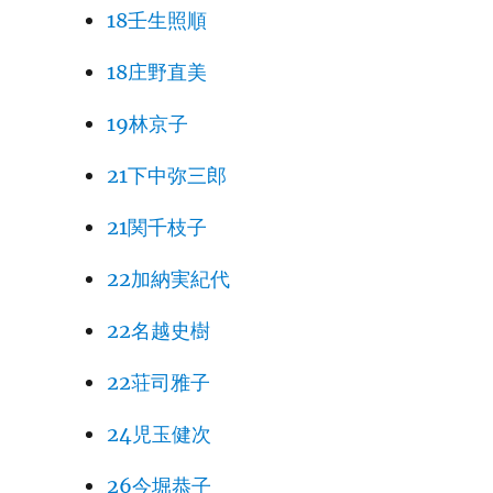
18壬生照順
18庄野直美
19林京子
21下中弥三郎
21関千枝子
22加納実紀代
22名越史樹
22荘司雅子
24児玉健次
26今堀恭子