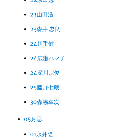
23山田浩
23森井 忠良
24川手健
24広瀬ハマ子
24深川宗俊
25藤野七蔵
30森脇幸次
05月忌
01永井隆