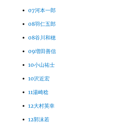
07河本一郎
08羽仁五郎
08谷川和穂
09増田善信
10小山祐士
10沢近宏
11湯崎稔
12大村英幸
12郭沫若