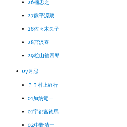
26楠忠之
27熊平源蔵
28佐々木久子
28宮沢喜一
29桧山袖四郎
07月忌
？？村上経行
01加納竜一
01宇都宮徳馬
02中野清一