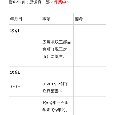
資料年表：黒瀬真一郎＜
作業中
＞
年月日
事項
備考
1941
広島県双三郡吉
舎町（現三次
市）に誕生。
1964
＜201412付宇
****
吹宛葉書＞
1964年～石田
学園で5年間、