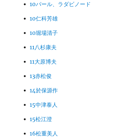
10パール、ラダビノード
10仁科芳雄
10堀場清子
11八杉康夫
11大原博夫
13赤松俊
14於保源作
15中津泰人
15松江澄
16松重美人