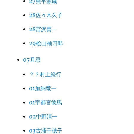
27熊平源蔵
28佐々木久子
28宮沢喜一
29桧山袖四郎
07月忌
？？村上経行
01加納竜一
01宇都宮徳馬
02中野清一
03古浦千穂子