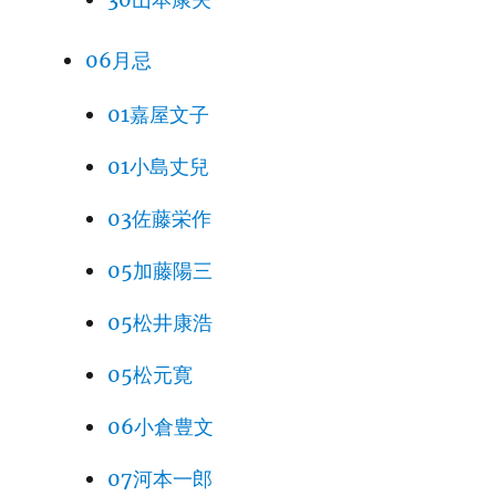
06月忌
01嘉屋文子
01小島丈兒
03佐藤栄作
05加藤陽三
05松井康浩
05松元寛
06小倉豊文
07河本一郎