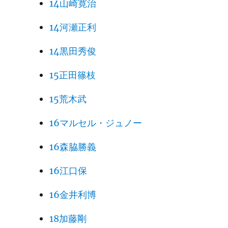
14山崎寛治
14河瀬正利
14黒田秀俊
15正田篠枝
15荒木武
16マルセル・ジュノー
16森脇勝義
16江口保
16金井利博
18加藤剛