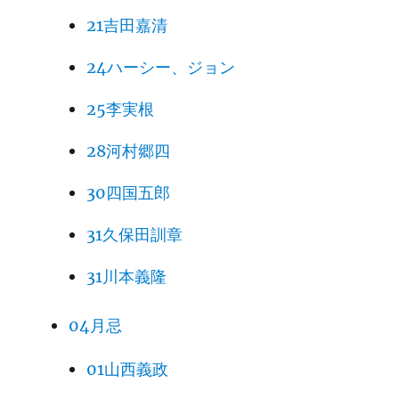
21吉田嘉清
24ハーシー、ジョン
25李実根
28河村郷四
30四国五郎
31久保田訓章
31川本義隆
04月忌
01山西義政