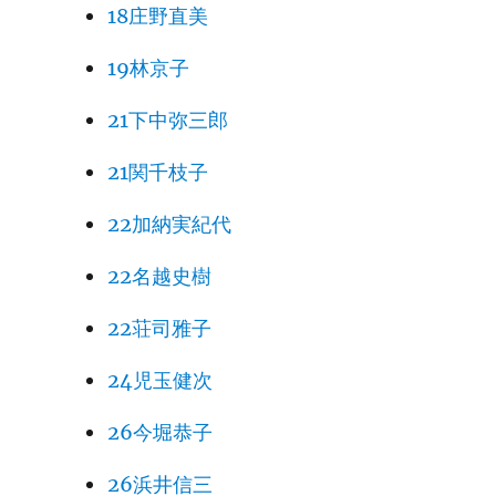
18庄野直美
19林京子
21下中弥三郎
21関千枝子
22加納実紀代
22名越史樹
22荘司雅子
24児玉健次
26今堀恭子
26浜井信三