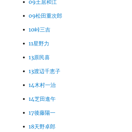
09土居和江
09松田重次郎
10峠三吉
11星野力
13原民喜
13渡辺千恵子
14木村一治
14芝田進午
17後藤陽一
18天野卓郎