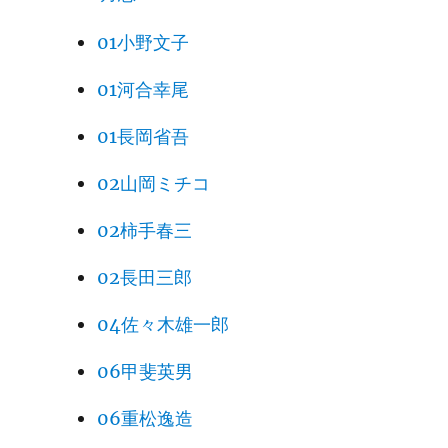
01小野文子
01河合幸尾
01長岡省吾
02山岡ミチコ
02柿手春三
02長田三郎
04佐々木雄一郎
06甲斐英男
06重松逸造