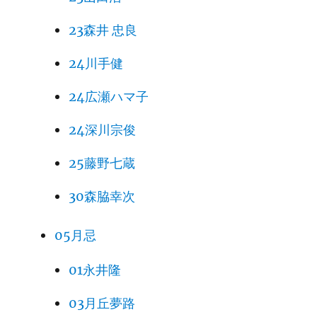
23森井 忠良
24川手健
24広瀬ハマ子
24深川宗俊
25藤野七蔵
30森脇幸次
05月忌
01永井隆
03月丘夢路