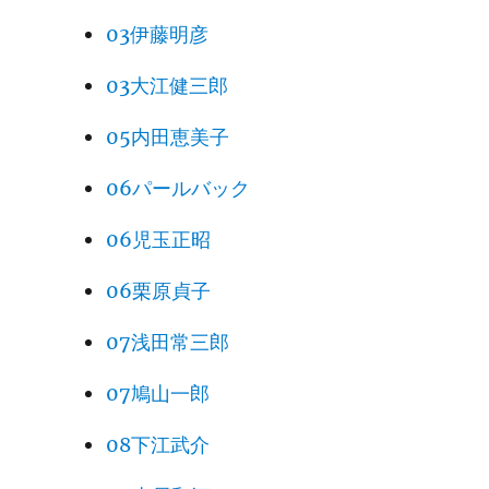
03伊藤明彦
03大江健三郎
05内田恵美子
06パールバック
06児玉正昭
06栗原貞子
07浅田常三郎
07鳩山一郎
08下江武介