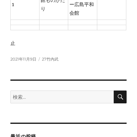
館ものがた
1
ー広島平和
り
会館
止
投
カ
2021年11月9日
27竹内武
稿
テ
日:
ゴ
リ
ー
検
検
索
索:
最近の投稿