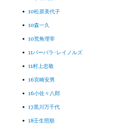
10松原美代子
10森一久
10荒角理宰
11バーバラ･レイノルズ
11村上忠敬
16宮崎安男
16小佐々八郎
17黒川万千代
18壬生照順