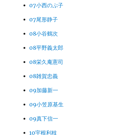
07小西のぶ子
07尾形静子
08小谷鶴次
08平野義太郎
08栄久庵憲司
08雑賀忠義
09加藤新一
09小笠原基生
09真下信一
10宇根利枝