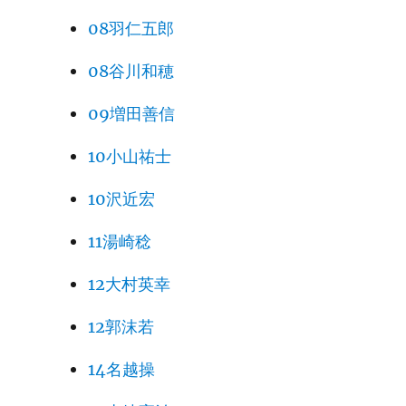
08羽仁五郎
08谷川和穂
09増田善信
10小山祐士
10沢近宏
11湯崎稔
12大村英幸
12郭沫若
14名越操