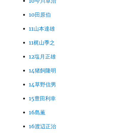
10今川卓治
10田原伯
11山本達雄
11梶山季之
12塩月正雄
14猪飼隆明
14草野信男
15豊田利幸
16島薫
16渡辺正治