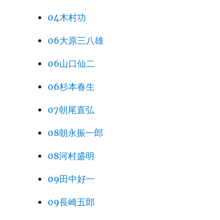
04木村功
06大原三八雄
06山口仙二
06杉本春生
07朝尾直弘
08朝永振一郎
08河村盛明
09田中好一
09長崎五郎