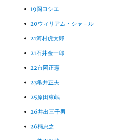
19岡ヨシエ
20ウィリアム・シャ－ル
21河村虎太郎
21石井金一郎
22市岡正憲
23亀井正夫
25原田東岷
26井出三千男
26楠忠之