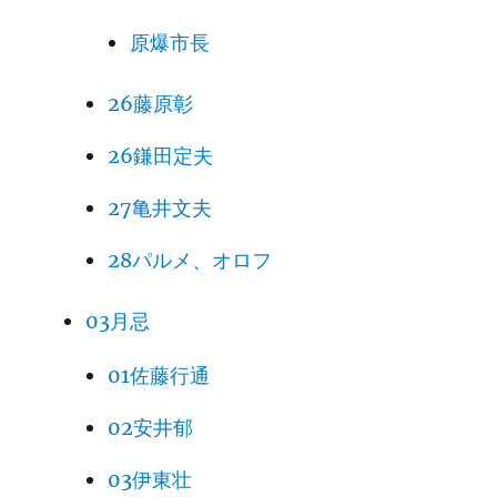
原爆市長
26藤原彰
26鎌田定夫
27亀井文夫
28パルメ、オロフ
03月忌
01佐藤行通
02安井郁
03伊東壮