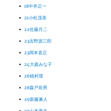
18中井正一
21小松茂美
22佐藤月二
23吉野源三郎
23岡本直正
24大庭みな子
26植村環
28森戸辰男
29新藤兼人
30山本康夫