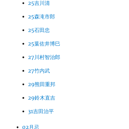
25吉川清
25森滝市郎
25石田忠
25葉佐井博巳
27川村智治郎
27竹内武
29熊田重邦
29鈴木直吉
31吉田治平
02月忌