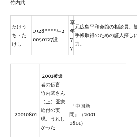
竹内武
享
たけう
元広島平和会館の相談員。
1928****生2
年
ち・た
手帳取得のための証人探し
0050127没
7
けし
力。
7
2001被爆
者の伝言
竹内武さん
（上）医療
『中国新
給付の実
20010801
聞』（2001
現、うれし
0801）
かった