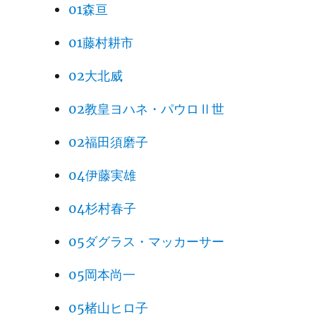
01森亘
01藤村耕市
02大北威
02教皇ヨハネ・パウロⅡ世
02福田須磨子
04伊藤実雄
04杉村春子
05ダグラス・マッカーサー
05岡本尚一
05楮山ヒロ子