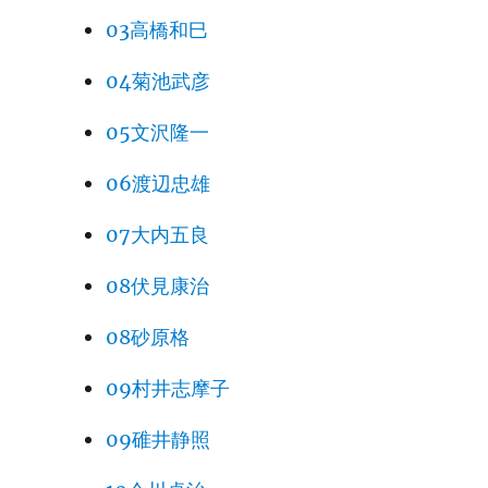
03高橋和巳
04菊池武彦
05文沢隆一
06渡辺忠雄
07大内五良
08伏見康治
08砂原格
09村井志摩子
09碓井静照