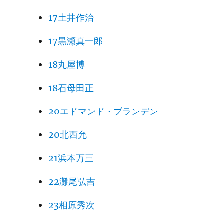
17土井作治
17黒瀬真一郎
18丸屋博
18石母田正
20エドマンド・ブランデン
20北西允
21浜本万三
22灘尾弘吉
23相原秀次