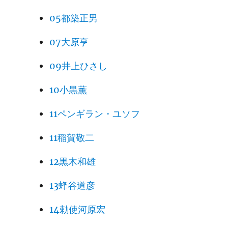
05都築正男
07大原亨
09井上ひさし
10小黒薫
11ペンギラン・ユソフ
11稲賀敬二
12黒木和雄
13蜂谷道彦
14勅使河原宏