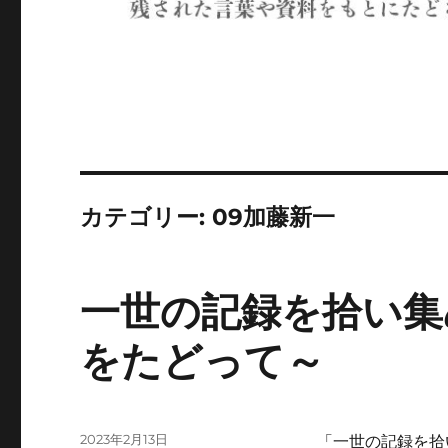
カテゴリー:
09加藤新一
一世の記録を拾い集
をたどって～
投
2023年2月13日
「一世の記録を拾