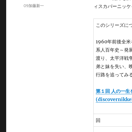
稿
カ
09加藤新一
ィスカバーニッケ
日:
テ
ゴ
リ
このシリーズに
ー
1960年前後全
系人百年史～発
渡り、太平洋戦
弟と妹を失い、
行路を追ってみ
第１回 人の一生
(discovernikke
回