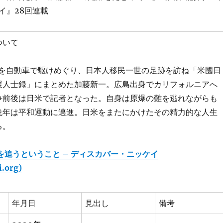
イ』28回連載
ついて
米を自動車で駆けめぐり、日本人移民一世の足跡を訪ね「米國日
展人士録」にまとめた加藤新一。広島出身でカリフォルニアへ
争前後は日米で記者となった。自身は原爆の難を逃れながらも
晩年は平和運動に邁進。日米をまたにかけたその精力的な人生
る。
を追うということ – ディスカバー・ニッケイ
i.org)
年月日
見出し
備考