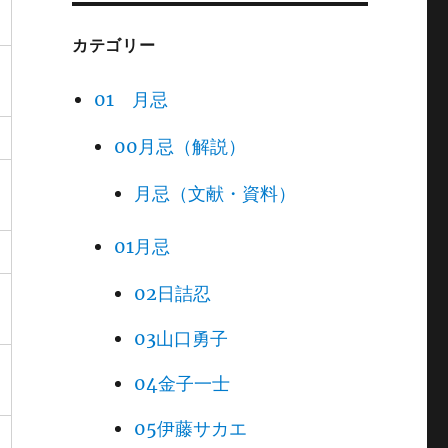
カテゴリー
01 月忌
00月忌（解説）
月忌（文献・資料）
01月忌
02日詰忍
03山口勇子
04金子一士
05伊藤サカエ