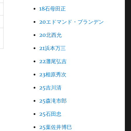
18石母田正
20エドマンド・ブランデン
20北西允
21浜本万三
22灘尾弘吉
23相原秀次
25吉川清
25森滝市郎
25石田忠
25葉佐井博巳