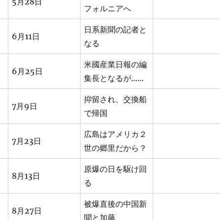
5月28日
フォルニアへ
日系新聞の記者と
6月11日
なる
米國産業日報の編
6月25日
集長となるが……
抑留され、交換船
7月9日
で帰国
広島はアメリカ２
7月23日
世の郷里だから？
原爆の日を駆け回
8月13日
る
被爆直後の中国新
8月27日
聞と加藤