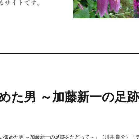
めた男 ～加藤新一の足
い集めた男 ～加藤新一の足跡をたどって～」（川井 龍介）『