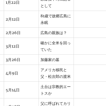
1月22日
として
81歳で故郷広島に
2月12日
永眠
2月26日
広島の親族は？
確かに全米を回っ
3月12日
ていた
3月26日
加藤家の墓
アメリカ移民と
4月9日
父・松次郎の渡米
土台は宗教的エー
5月14日
トスか
父に呼ばれてカリ