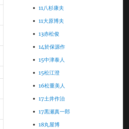
11八杉康夫
11大原博夫
13赤松俊
14於保源作
15中津泰人
15松江澄
16松重美人
17土井作治
17黒瀬真一郎
18丸屋博