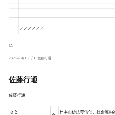
／／／／／／
止
投
カ
2023年3月1日
01佐藤行通
稿
テ
日:
ゴ
リ
佐藤行通
ー
佐藤行通
さと
日本山妙法寺僧侶、社会運動