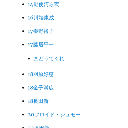
14勅使河原宏
16川端康成
17秦野裕子
17藤居平一
まどうてくれ
18羽原好恵
18金子満広
18長田新
20フロイド・シュモー
22原田勉