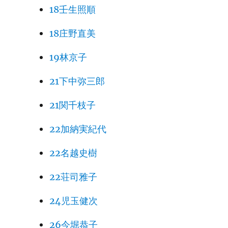
18壬生照順
18庄野直美
19林京子
21下中弥三郎
21関千枝子
22加納実紀代
22名越史樹
22荘司雅子
24児玉健次
26今堀恭子