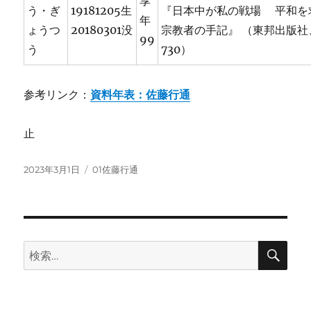
享
う・ぎ
19181205生
『日本中が私の戦場 平和を
年
ょうつ
20180301没
宗教者の手記』 （東邦出版社、
99
う
730）
参考リンク：
資料年表：佐藤行通
止
投
カ
2023年3月1日
01佐藤行通
稿
テ
日:
ゴ
リ
ー
検
検
索
索: