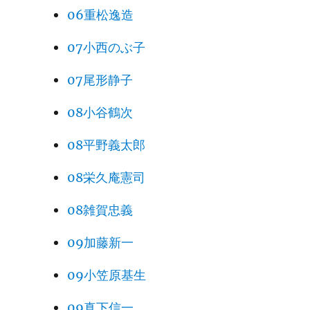
06重松逸造
07小西のぶ子
07尾形静子
08小谷鶴次
08平野義太郎
08栄久庵憲司
08雑賀忠義
09加藤新一
09小笠原基生
09真下信一