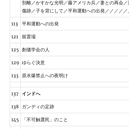
別離／かすかな光明／藤アメリカ兵／妻との再会／
傷跡／子を背にして／平和運動への出発／／／／／
113
平和運動への出発
121
留置場
125
創価学会の人
129
ゆらぐ決意
133
原水爆禁止への夜明け
137
インドへ
138
ガンディの足跡
145
「不可触選民」のこと