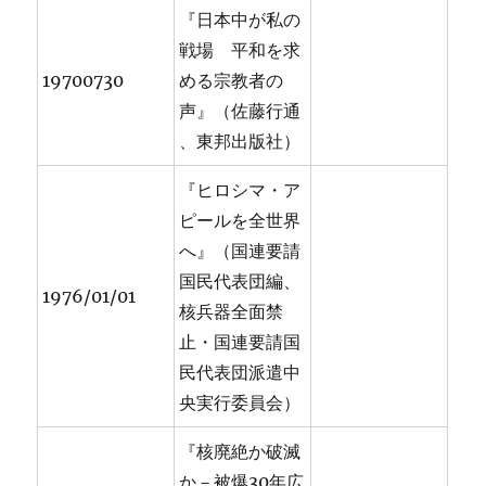
『日本中が私の
戦場 平和を求
19700730
める宗教者の
声』（佐藤行通
、東邦出版社）
『ヒロシマ・ア
ピールを全世界
へ』（国連要請
国民代表団編、
1976/01/01
核兵器全面禁
止・国連要請国
民代表団派遣中
央実行委員会）
『核廃絶か破滅
か－被爆30年広