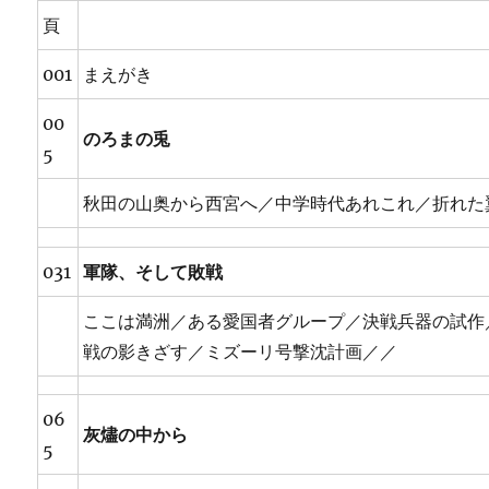
頁
001
まえがき
00
のろまの兎
5
秋田の山奥から西宮へ／中学時代あれこれ／折れた
031
軍隊、そして敗戦
ここは満洲／ある愛国者グループ／決戦兵器の試作
戦の影きざす／ミズーリ号撃沈計画／／
06
灰燼の中から
5