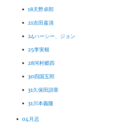
18天野卓郎
21吉田嘉清
24ハーシー、ジョン
25李実根
28河村郷四
30四国五郎
31久保田訓章
31川本義隆
04月忌