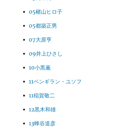
05楮山ヒロ子
05都築正男
07大原亨
09井上ひさし
10小黒薫
11ペンギラン・ユソフ
11稲賀敬二
12黒木和雄
13蜂谷道彦