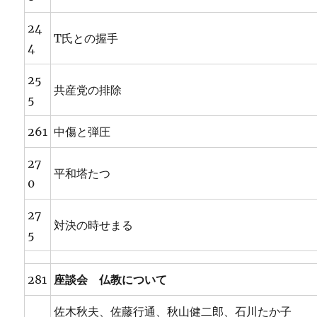
24
T氏との握手
4
25
共産党の排除
5
261
中傷と弾圧
27
平和塔たつ
0
27
対決の時せまる
5
281
座談会 仏教について
佐木秋夫、佐藤行通、秋山健二郎、石川たか子