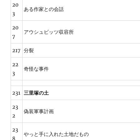
20
ある作家との会話
3
20
アウシュビッツ収容所
7
217
分裂
22
奇怪な事件
3
231
三里塚の土
23
偽装軍事計画
2
23
やっと手に入れた土地だもの
8