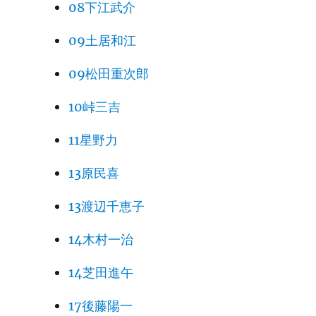
08下江武介
09土居和江
09松田重次郎
10峠三吉
11星野力
13原民喜
13渡辺千恵子
14木村一治
14芝田進午
17後藤陽一