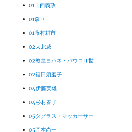
01山西義政
01森亘
01藤村耕市
02大北威
02教皇ヨハネ・パウロⅡ世
02福田須磨子
04伊藤実雄
04杉村春子
05ダグラス・マッカーサー
05岡本尚一