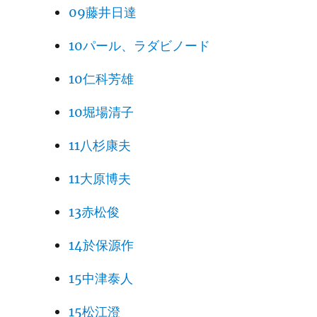
09藤井日達
10パール、ラダビノード
10仁科芳雄
10堀場清子
11八杉康夫
11大原博夫
13赤松俊
14於保源作
15中津泰人
15松江澄