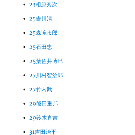
23相原秀次
25吉川清
25森滝市郎
25石田忠
25葉佐井博巳
27川村智治郎
27竹内武
29熊田重邦
29鈴木直吉
31吉田治平