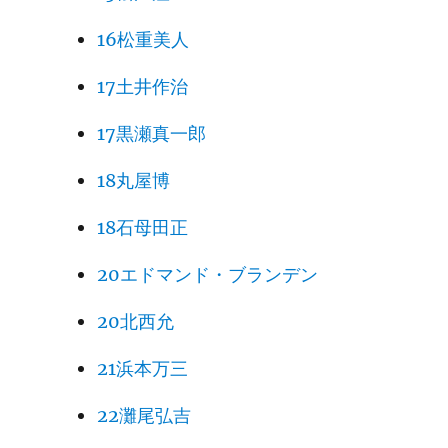
16松重美人
17土井作治
17黒瀬真一郎
18丸屋博
18石母田正
20エドマンド・ブランデン
20北西允
21浜本万三
22灘尾弘吉