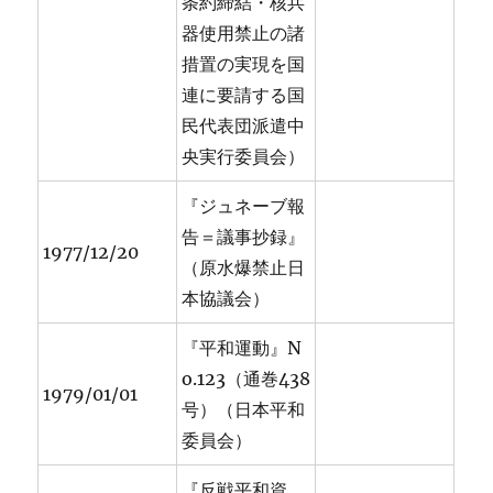
条約締結・核兵
器使用禁止の諸
措置の実現を国
連に要請する国
民代表団派遣中
央実行委員会）
『ジュネーブ報
告＝議事抄録』
1977/12/20
（原水爆禁止日
本協議会）
『平和運動』N
o.123（通巻438
1979/01/01
号）（日本平和
委員会）
『反戦平和資