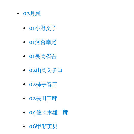
02月忌
01小野文子
01河合幸尾
01長岡省吾
02山岡ミチコ
02柿手春三
02長田三郎
04佐々木雄一郎
06甲斐英男