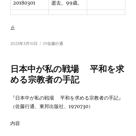
20180301
逝去。99歳。
止
投
カ
2023年3月10日
01佐藤行通
稿
テ
日:
ゴ
リ
日本中が私の戦場 平和を求
ー
める宗教者の手記
『日本中が私の戦場 平和を求める宗教者の手記』
（佐藤行通、東邦出版社、1970730）
内容