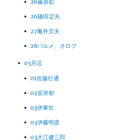
26藤原彰
26鎌田定夫
27亀井文夫
28パルメ、オロフ
03月忌
01佐藤行通
02安井郁
03伊東壮
03伊藤明彦
03大江健三郎