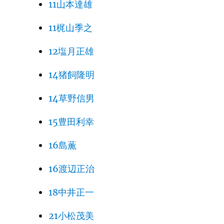
11山本達雄
11梶山季之
12塩月正雄
14猪飼隆明
14草野信男
15豊田利幸
16島薫
16渡辺正治
18中井正一
21小松茂美