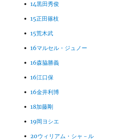
14黒田秀俊
15正田篠枝
15荒木武
16マルセル・ジュノー
16森脇勝義
16江口保
16金井利博
18加藤剛
19岡ヨシエ
20ウィリアム・シャ－ル