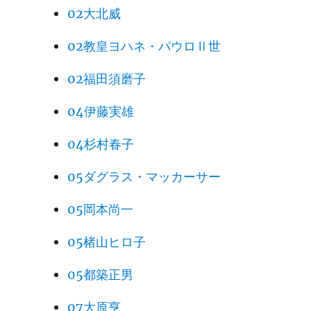
02大北威
02教皇ヨハネ・パウロⅡ世
02福田須磨子
04伊藤実雄
04杉村春子
05ダグラス・マッカーサー
05岡本尚一
05楮山ヒロ子
05都築正男
07大原亨