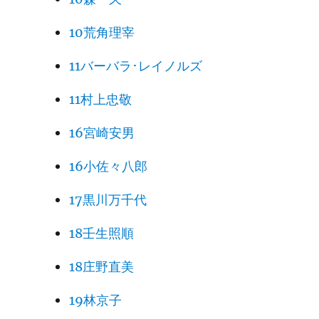
10荒角理宰
11バーバラ･レイノルズ
11村上忠敬
16宮崎安男
16小佐々八郎
17黒川万千代
18壬生照順
18庄野直美
19林京子