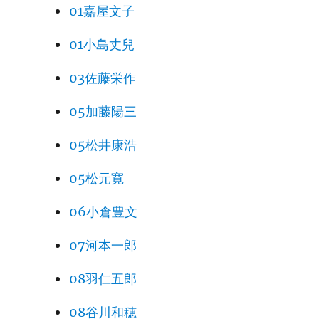
01嘉屋文子
01小島丈兒
03佐藤栄作
05加藤陽三
05松井康浩
05松元寛
06小倉豊文
07河本一郎
08羽仁五郎
08谷川和穂