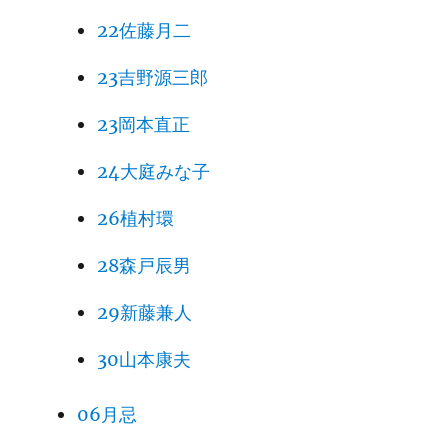
22佐藤月二
23吉野源三郎
23岡本直正
24大庭みな子
26植村環
28森戸辰男
29新藤兼人
30山本康夫
06月忌