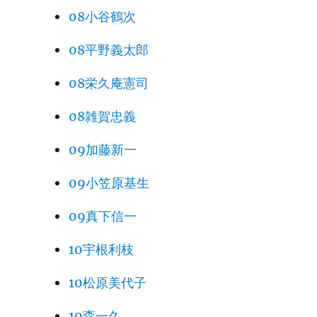
08小谷鶴次
08平野義太郎
08栄久庵憲司
08雑賀忠義
09加藤新一
09小笠原基生
09真下信一
10宇根利枝
10松原美代子
10森一久