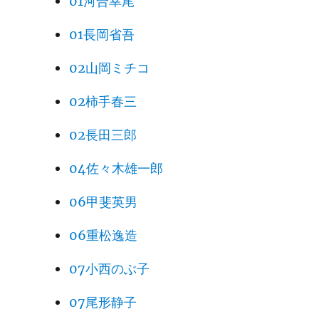
01河合幸尾
01長岡省吾
02山岡ミチコ
02柿手春三
02長田三郎
04佐々木雄一郎
06甲斐英男
06重松逸造
07小西のぶ子
07尾形静子