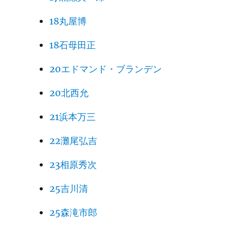
18丸屋博
18石母田正
20エドマンド・ブランデン
20北西允
21浜本万三
22灘尾弘吉
23相原秀次
25吉川清
25森滝市郎