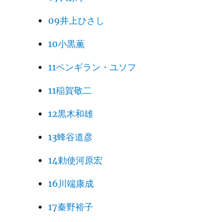
09井上ひさし
10小黒薫
11ペンギラン・ユソフ
11稲賀敬二
12黒木和雄
13蜂谷道彦
14勅使河原宏
16川端康成
17秦野裕子