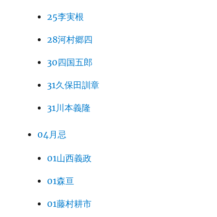
25李実根
28河村郷四
30四国五郎
31久保田訓章
31川本義隆
04月忌
01山西義政
01森亘
01藤村耕市