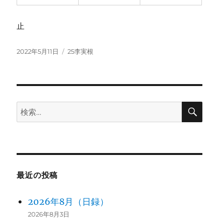
止
投
カ
2022年5月11日
25李実根
稿
テ
日:
ゴ
リ
ー
検
検
索
索:
最近の投稿
2026年8月（日録）
2026年8月3日