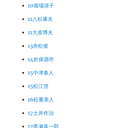
10堀場清子
11八杉康夫
11大原博夫
13赤松俊
14於保源作
15中津泰人
15松江澄
16松重美人
17土井作治
17黒瀬真一郎