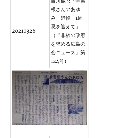
吉川徹忍「李実
根さんのあゆ
み 追悼：1周
忌を迎えて」
20210326
（『非核の政府
を求める広島の
会ニュース』第
124号）