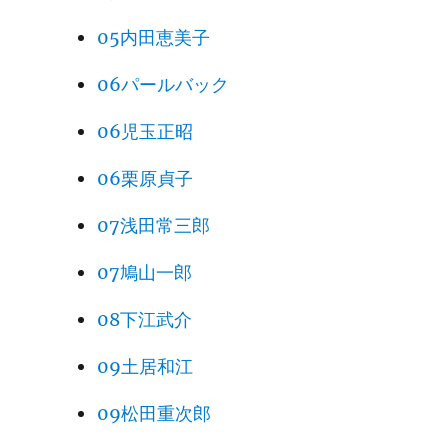
05内田恵美子
06パールバック
06児玉正昭
06栗原貞子
07浅田常三郎
07鳩山一郎
08下江武介
09土居和江
09松田重次郎