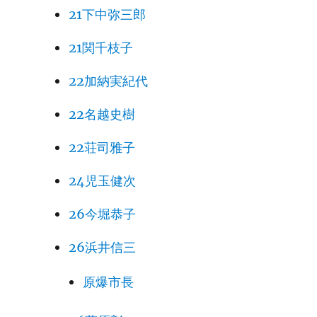
21下中弥三郎
21関千枝子
22加納実紀代
22名越史樹
22荘司雅子
24児玉健次
26今堀恭子
26浜井信三
原爆市長