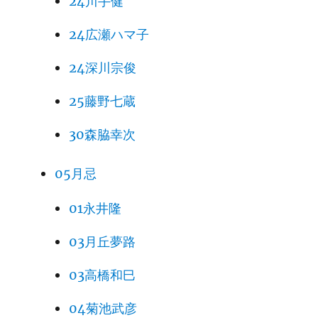
24川手健
24広瀬ハマ子
24深川宗俊
25藤野七蔵
30森脇幸次
05月忌
01永井隆
03月丘夢路
03高橋和巳
04菊池武彦