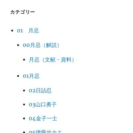
カテゴリー
01 月忌
00月忌（解説）
月忌（文献・資料）
01月忌
02日詰忍
03山口勇子
04金子一士
05伊藤サカエ