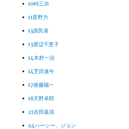
10峠三吉
11星野力
13原民喜
13渡辺千恵子
14木村一治
14芝田進午
17後藤陽一
18天野卓郎
21吉田嘉清
24ハーシー、ジョン