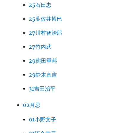
25石田忠
25葉佐井博巳
27川村智治郎
27竹内武
29熊田重邦
29鈴木直吉
31吉田治平
02月忌
01小野文子