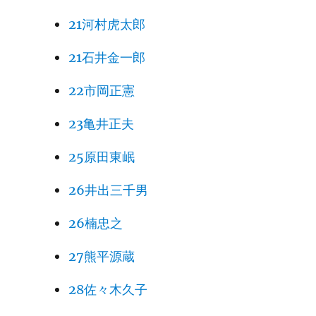
21河村虎太郎
21石井金一郎
22市岡正憲
23亀井正夫
25原田東岷
26井出三千男
26楠忠之
27熊平源蔵
28佐々木久子