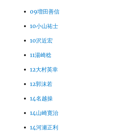
09増田善信
10小山祐士
10沢近宏
11湯崎稔
12大村英幸
12郭沫若
14名越操
14山崎寛治
14河瀬正利