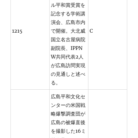
ル平和賞受賞を
記念する学術講
演会、広島市内
1215
で開催。大北威
C
国立名古屋病院
副院長、IPPN
W共同代表2人
が広島訪問実現
の見通しと述べ
る。
広島平和文化セ
ンターの米国戦
略爆撃調査団が
広島の被爆直後
を撮影した16ミ