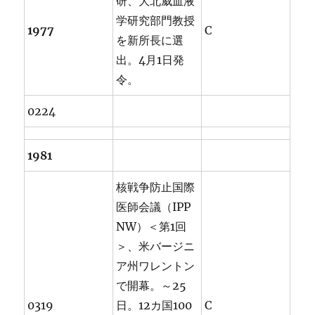
研、大北威血液
学研究部門教授
1977
C
を新所長に選
出。4月1日発
令。
0224
1981
核戦争防止国際
医師会議（IPP
NW）＜第1回
＞、米バージニ
ア州ワレントン
で開幕。～25
0319
日。12カ国100
C