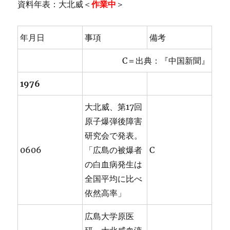
資料年表：大北威＜
作業中
＞
年月日
事項
備考
C＝出典：『中国新聞』
1976
大北威、第17回
原子爆弾後障害
研究会で発表。
0606
「広島の被爆者
C
の白血病発生は
全国平均に比べ
依然高率」
広島大学原医