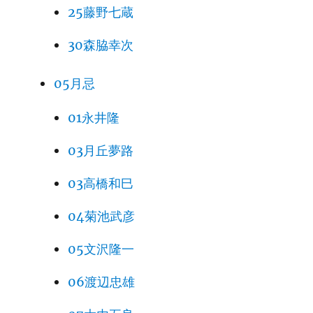
25藤野七蔵
30森脇幸次
05月忌
01永井隆
03月丘夢路
03高橋和巳
04菊池武彦
05文沢隆一
06渡辺忠雄