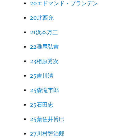
20エドマンド・ブランデン
20北西允
21浜本万三
22灘尾弘吉
23相原秀次
25吉川清
25森滝市郎
25石田忠
25葉佐井博巳
27川村智治郎