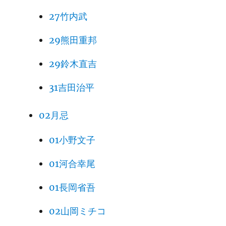
27竹内武
29熊田重邦
29鈴木直吉
31吉田治平
02月忌
01小野文子
01河合幸尾
01長岡省吾
02山岡ミチコ