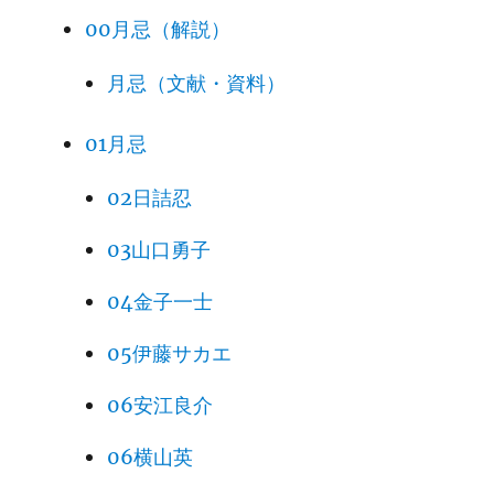
00月忌（解説）
月忌（文献・資料）
01月忌
02日詰忍
03山口勇子
04金子一士
05伊藤サカエ
06安江良介
06横山英