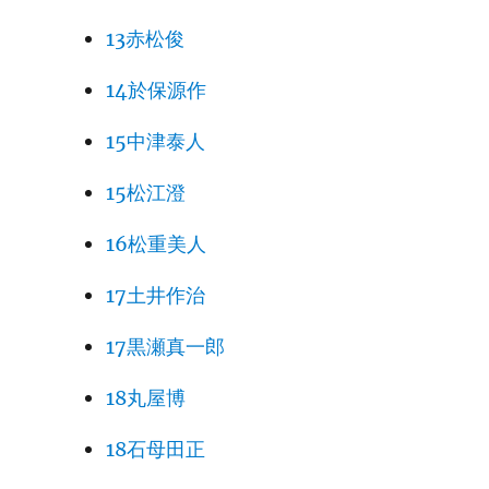
13赤松俊
14於保源作
15中津泰人
15松江澄
16松重美人
17土井作治
17黒瀬真一郎
18丸屋博
18石母田正