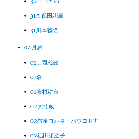
30四国五郎
31久保田訓章
31川本義隆
04月忌
01山西義政
01森亘
01藤村耕市
02大北威
02教皇ヨハネ・パウロⅡ世
02福田須磨子