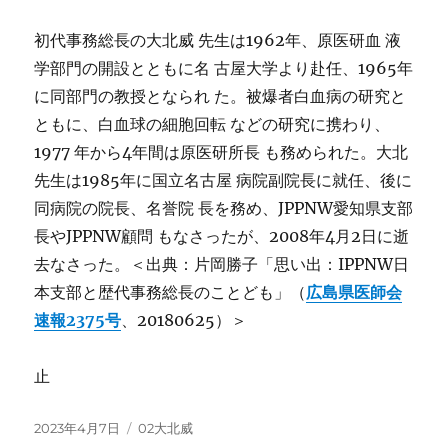
初代事務総長の大北威 先生は1962年、原医研血 液
学部門の開設とともに名 古屋大学より赴任、1965年
に同部門の教授となられ た。被爆者白血病の研究と
ともに、白血球の細胞回転 などの研究に携わり、
1977 年から4年間は原医研所長 も務められた。大北
先生は1985年に国立名古屋 病院副院長に就任、後に
同病院の院長、名誉院 長を務め、JPPNW愛知県支部
長やJPPNW顧問 もなさったが、2008年4月2日に逝
去なさった。＜出典：片岡勝子「思い出：IPPNW日
本支部と歴代事務総長のことども」（
広島県医師会
速報2375号
、20180625）＞
止
投
カ
2023年4月7日
02大北威