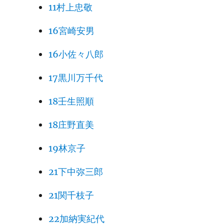
11村上忠敬
16宮崎安男
16小佐々八郎
17黒川万千代
18壬生照順
18庄野直美
19林京子
21下中弥三郎
21関千枝子
22加納実紀代