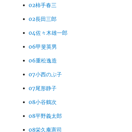
02柿手春三
02長田三郎
04佐々木雄一郎
06甲斐英男
06重松逸造
07小西のぶ子
07尾形静子
08小谷鶴次
08平野義太郎
08栄久庵憲司