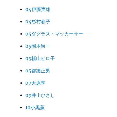
04伊藤実雄
04杉村春子
05ダグラス・マッカーサー
05岡本尚一
05楮山ヒロ子
05都築正男
07大原亨
09井上ひさし
10小黒薫