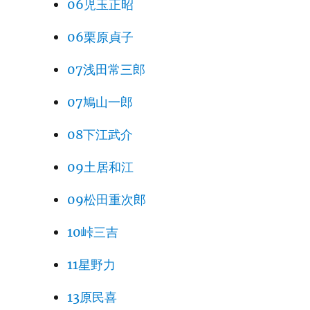
06児玉正昭
06栗原貞子
07浅田常三郎
07鳩山一郎
08下江武介
09土居和江
09松田重次郎
10峠三吉
11星野力
13原民喜