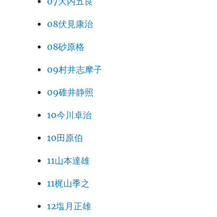
07大内五良
08伏見康治
08砂原格
09村井志摩子
09碓井静照
10今川卓治
10田原伯
11山本達雄
11梶山季之
12塩月正雄