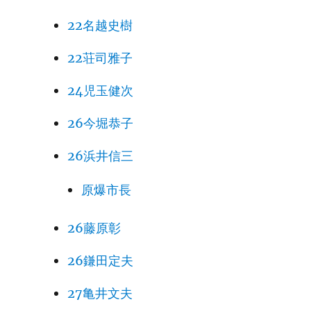
22名越史樹
22荘司雅子
24児玉健次
26今堀恭子
26浜井信三
原爆市長
26藤原彰
26鎌田定夫
27亀井文夫