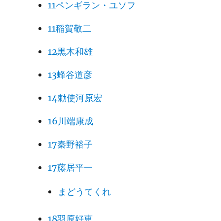
11ペンギラン・ユソフ
11稲賀敬二
12黒木和雄
13蜂谷道彦
14勅使河原宏
16川端康成
17秦野裕子
17藤居平一
まどうてくれ
18羽原好恵