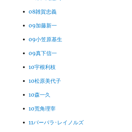
08雑賀忠義
09加藤新一
09小笠原基生
09真下信一
10宇根利枝
10松原美代子
10森一久
10荒角理宰
11バーバラ･レイノルズ