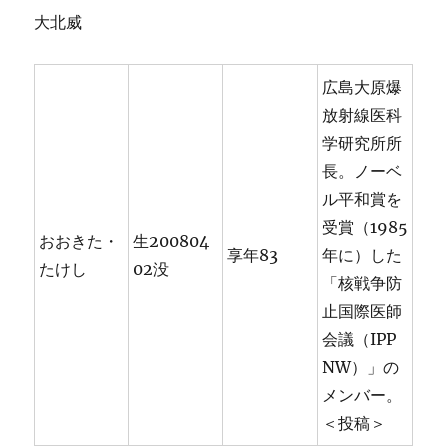
大北威
広島大原爆
放射線医科
学研究所所
長。ノーベ
ル平和賞を
受賞（1985
おおきた・
生200804
享年83
年に）した
たけし
02没
「核戦争防
止国際医師
会議（IPP
NW）」の
メンバー。
＜投稿＞