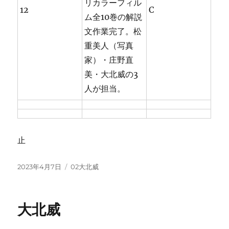
リカラーフィル
12
C
ム全10巻の解説
文作業完了。松
重美人（写真
家）・庄野直
美・大北威の3
人が担当。
止
投
カ
2023年4月7日
02大北威
稿
テ
日:
ゴ
リ
大北威
ー