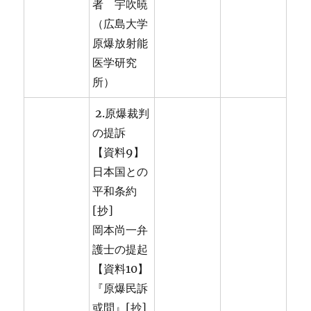
者 宇吹暁
（広島大学
原爆放射能
医学研究
所）
2.原爆裁判
の提訴
【資料9】
日本国との
平和条約
[抄]
岡本尚一弁
護士の提起
【資料10】
『原爆民訴
或問』[抄]