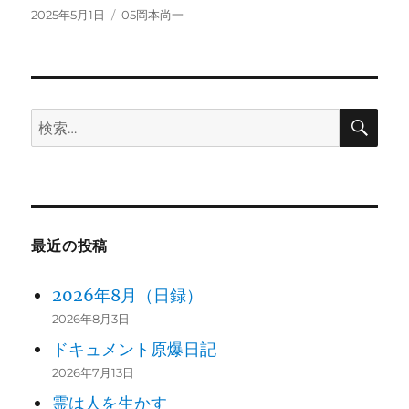
投
カ
2025年5月1日
05岡本尚一
稿
テ
日:
ゴ
リ
ー
検
検
索
索:
最近の投稿
2026年8月（日録）
2026年8月3日
ドキュメント原爆日記
2026年7月13日
霊は人を生かす