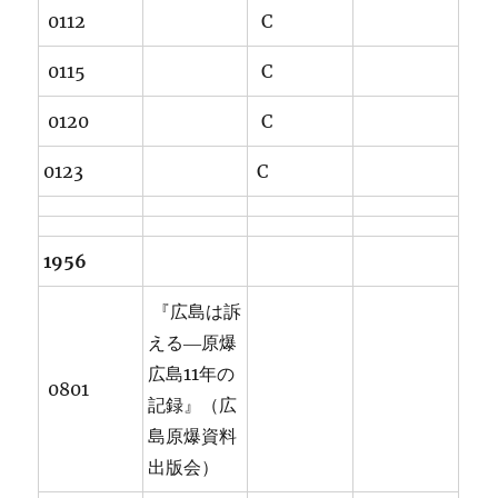
0112
C
0115
C
0120
C
0123
C
1956
『広島は訴
える―原爆
広島11年の
0801
記録』（広
島原爆資料
出版会）