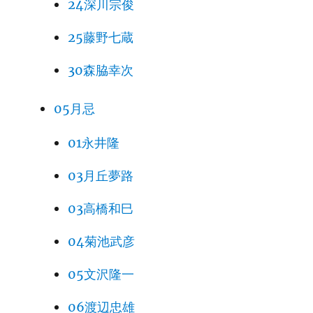
24深川宗俊
25藤野七蔵
30森脇幸次
05月忌
01永井隆
03月丘夢路
03高橋和巳
04菊池武彦
05文沢隆一
06渡辺忠雄