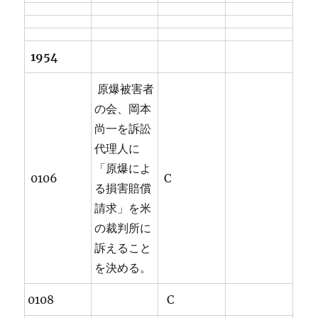
1954
原爆被害者
の会、岡本
尚一を訴訟
代理人に
「原爆によ
0106
C
る損害賠償
請求」を米
の裁判所に
訴えること
を決める。
0108
C