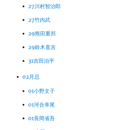
27川村智治郎
27竹内武
29熊田重邦
29鈴木直吉
31吉田治平
02月忌
01小野文子
01河合幸尾
01長岡省吾