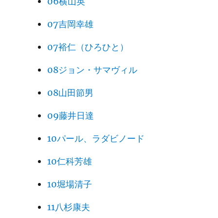
06横山英
07吉岡幸雄
07裕仁（ひろひと）
08ジョン・サマヴィル
08山田節男
09藤井日達
10パール、ラダビノード
10仁科芳雄
10堀場清子
11八杉康夫