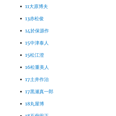
11大原博夫
13赤松俊
14於保源作
15中津泰人
15松江澄
16松重美人
17土井作治
17黒瀬真一郎
18丸屋博
18石母田正