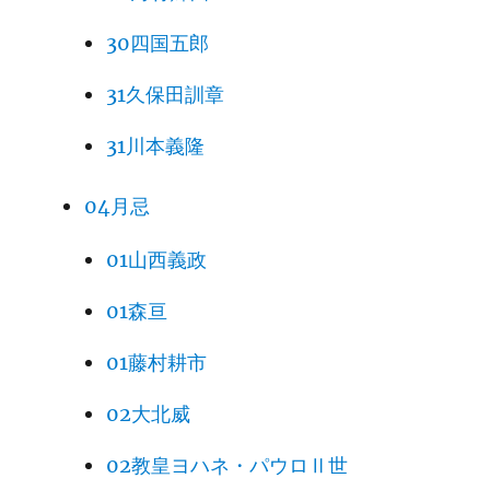
30四国五郎
31久保田訓章
31川本義隆
04月忌
01山西義政
01森亘
01藤村耕市
02大北威
02教皇ヨハネ・パウロⅡ世