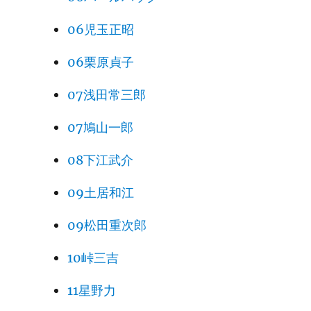
06児玉正昭
06栗原貞子
07浅田常三郎
07鳩山一郎
08下江武介
09土居和江
09松田重次郎
10峠三吉
11星野力