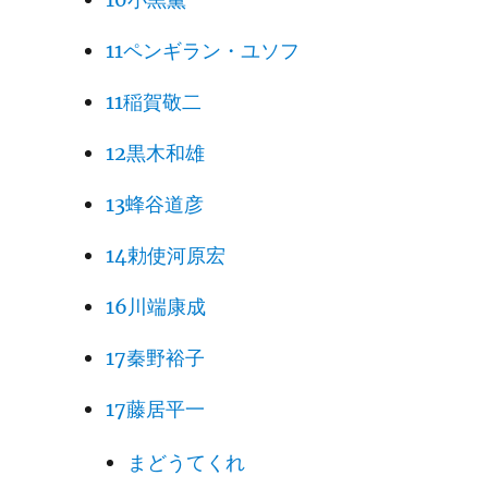
11ペンギラン・ユソフ
11稲賀敬二
12黒木和雄
13蜂谷道彦
14勅使河原宏
16川端康成
17秦野裕子
17藤居平一
まどうてくれ