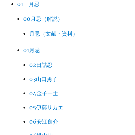
01 月忌
00月忌（解説）
月忌（文献・資料）
01月忌
02日詰忍
03山口勇子
04金子一士
05伊藤サカエ
06安江良介