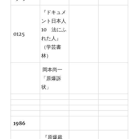
『ドキュメ
ント日本人
10 法にふ
0125
れた人』
（学芸書
林）
岡本尚一
「原爆訴
状」
1986
『原爆裁