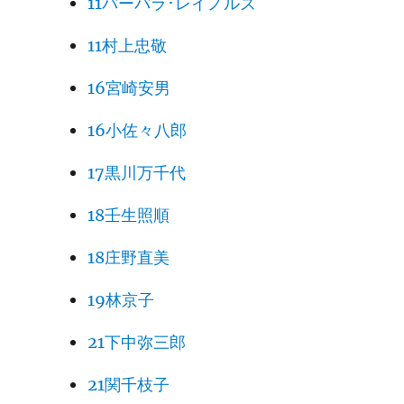
11バーバラ･レイノルズ
11村上忠敬
16宮崎安男
16小佐々八郎
17黒川万千代
18壬生照順
18庄野直美
19林京子
21下中弥三郎
21関千枝子