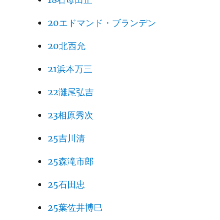
20エドマンド・ブランデン
20北西允
21浜本万三
22灘尾弘吉
23相原秀次
25吉川清
25森滝市郎
25石田忠
25葉佐井博巳