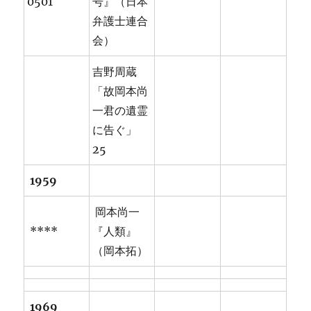
0501
号』（日本
弁護士連合
会）
吉野周蔵
「故岡本尚
一君の遺霊
に告ぐ」
25
1959
岡本尚一
****
『人類』
（岡本拓）
1969