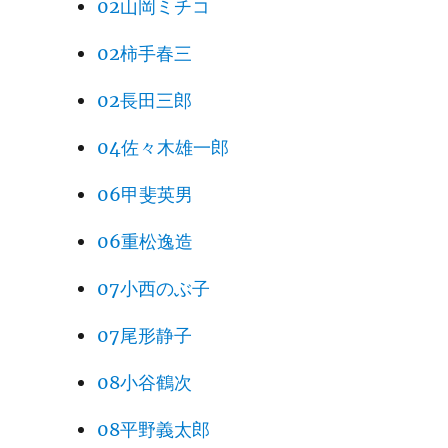
02山岡ミチコ
02柿手春三
02長田三郎
04佐々木雄一郎
06甲斐英男
06重松逸造
07小西のぶ子
07尾形静子
08小谷鶴次
08平野義太郎