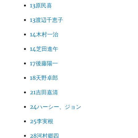
13原民喜
13渡辺千恵子
14木村一治
14芝田進午
17後藤陽一
18天野卓郎
21吉田嘉清
24ハーシー、ジョン
25李実根
28河村郷四