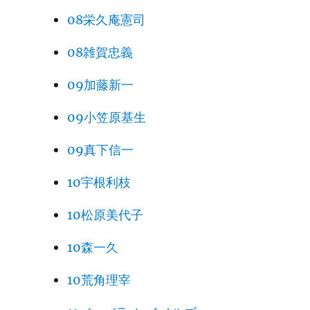
08栄久庵憲司
08雑賀忠義
09加藤新一
09小笠原基生
09真下信一
10宇根利枝
10松原美代子
10森一久
10荒角理宰