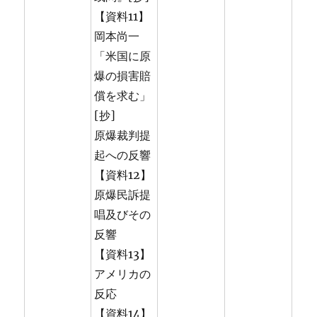
【資料11】
岡本尚一
「米国に原
爆の損害賠
償を求む」
[抄]
原爆裁判提
起への反響
【資料12】
原爆民訴提
唱及びその
反響
【資料13】
アメリカの
反応
【資料14】