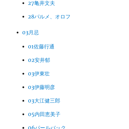
27亀井文夫
28パルメ、オロフ
03月忌
01佐藤行通
02安井郁
03伊東壮
03伊藤明彦
03大江健三郎
05内田恵美子
06パールバック