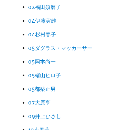
02福田須磨子
04伊藤実雄
04杉村春子
05ダグラス・マッカーサー
05岡本尚一
05楮山ヒロ子
05都築正男
07大原亨
09井上ひさし
10小黒薫