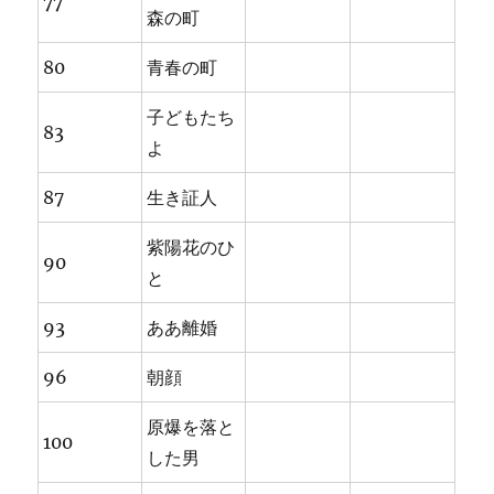
77
森の町
80
青春の町
子どもたち
83
よ
87
生き証人
紫陽花のひ
90
と
93
ああ離婚
96
朝顔
原爆を落と
100
した男