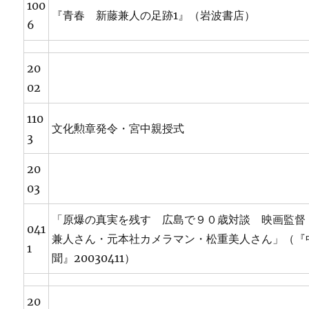
100
『青春 新藤兼人の足跡1』（岩波書店）
6
20
02
110
文化勲章発令・宮中親授式
3
20
03
「原爆の真実を残す 広島で９０歳対談 映画監督
041
兼人さん・元本社カメラマン・松重美人さん」（『
1
聞』20030411）
20