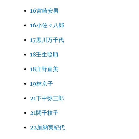
16宮崎安男
16小佐々八郎
17黒川万千代
18壬生照順
18庄野直美
19林京子
21下中弥三郎
21関千枝子
22加納実紀代