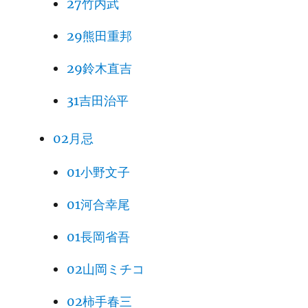
27竹内武
29熊田重邦
29鈴木直吉
31吉田治平
02月忌
01小野文子
01河合幸尾
01長岡省吾
02山岡ミチコ
02柿手春三