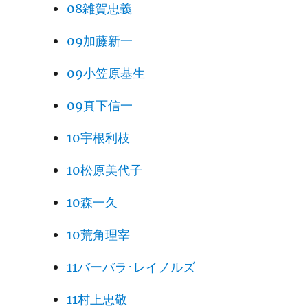
08雑賀忠義
09加藤新一
09小笠原基生
09真下信一
10宇根利枝
10松原美代子
10森一久
10荒角理宰
11バーバラ･レイノルズ
11村上忠敬