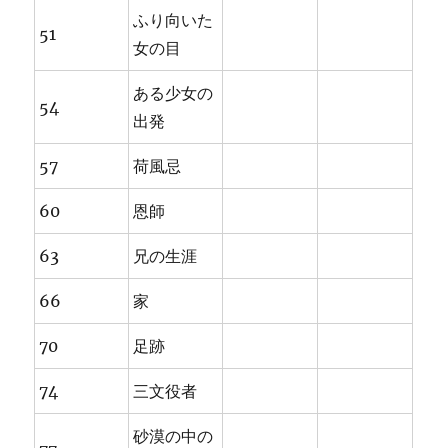
ふり向いた
51
女の目
ある少女の
54
出発
57
荷風忌
60
恩師
63
兄の生涯
66
家
70
足跡
74
三文役者
砂漠の中の