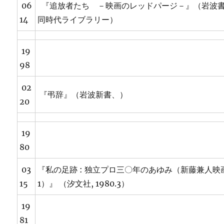
06
『追放者たち －映画のレッドパージ－』（岩
14
同時代ライブラリー）
19
98
02
『弔辞』（岩波新書、）
20
19
80
03
『私の足跡 : 独立プロ三〇年のあゆみ（新藤兼人映
15
1）』 （汐文社, 1980.3）
19
81