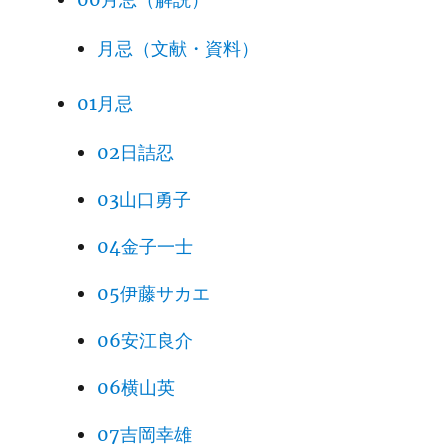
月忌（文献・資料）
01月忌
02日詰忍
03山口勇子
04金子一士
05伊藤サカエ
06安江良介
06横山英
07吉岡幸雄