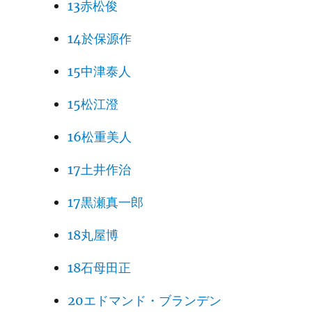
13赤松俊
14於保源作
15中津泰人
15松江澄
16松重美人
17土井作治
17黒瀬真一郎
18丸屋博
18石母田正
20エドマンド・ブランデン