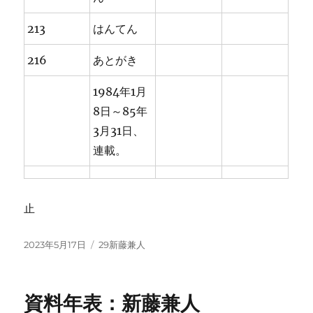
213
はんてん
216
あとがき
1984年1月
8日～85年
3月31日、
連載。
止
投
カ
2023年5月17日
29新藤兼人
稿
テ
日:
ゴ
リ
資料年表：新藤兼人
ー