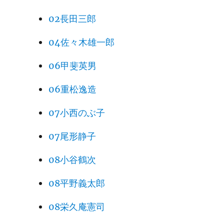
02長田三郎
04佐々木雄一郎
06甲斐英男
06重松逸造
07小西のぶ子
07尾形静子
08小谷鶴次
08平野義太郎
08栄久庵憲司