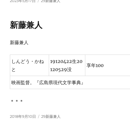
投
カ
2023年5月17日
29新藤兼人
稿
テ
日:
ゴ
リ
新藤兼人
ー
新藤兼人
しんどう・かね
19120422生20
享年100
と
120529没
映画監督。『広島県現代文学事典』
＊＊＊
投
カ
2018年9月10日
29新藤兼人
稿
テ
日:
ゴ