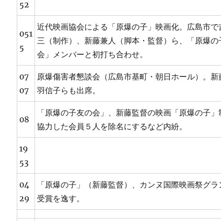
52
近代映画協会による「原爆の子」映画化。広島市で
051
三（制作）、新藤兼人（脚本・監督）ら、「原爆の
5
会」メンバーと初打ち合わせ。
07
原爆傷害者懇談会（広島市基町・朝日ホール）。新
07
羽信子らも出席。
「原爆の子友の会」、新藤監督の映画「原爆の子」
08
協力した会員５人を除名にするなど内紛。
19
53
04
「原爆の子」（新藤監督）、カンヌ国際映画祭グラ
29
受賞を逸す。