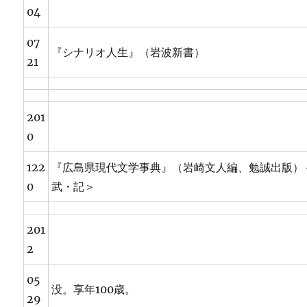
04
07
『シナリオ人生』（岩波新書）
21
201
0
122
『広島県現代文学事典』（岩崎文人編、勉誠出版）
0
武・記＞
201
2
05
没。享年100歳。
29