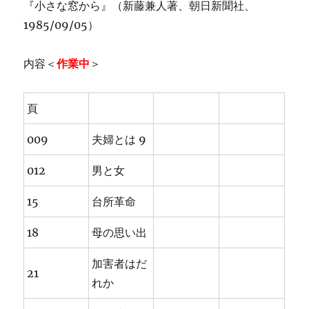
『小さな窓から』（新藤兼人著、朝日新聞社、
1985/09/05）
内容＜
作業中
＞
頁
009
夫婦とは 9
012
男と女
15
台所革命
18
母の思い出
加害者はだ
21
れか