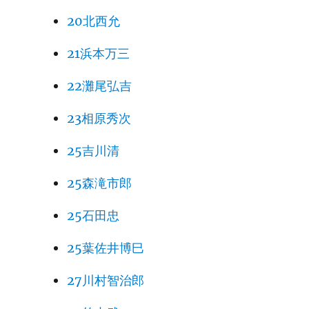
20北西允
21浜本万三
22灘尾弘吉
23相原秀次
25吉川清
25森滝市郎
25石田忠
25葉佐井博巳
27川村智治郎