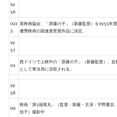
19
56
021
英映画協会、「原爆の子」（新藤監督）を1955年
2
優秀映画の国連賞受賞作品に決定。
19
57
西ドイツで上映中の「原爆の子」（新藤監督）、反
02
として軍当局に没収される。
19
58
映画「第5福竜丸」（監督：新藤・主演：宇野重吉
09
信子）撮影中