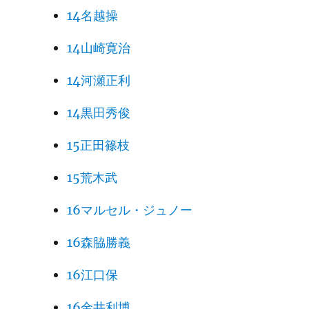
14名越操
14山崎寛治
14河瀬正利
14黒田秀俊
15正田篠枝
15荒木武
16マルセル・ジュノー
16森脇勝義
16江口保
16金井利博