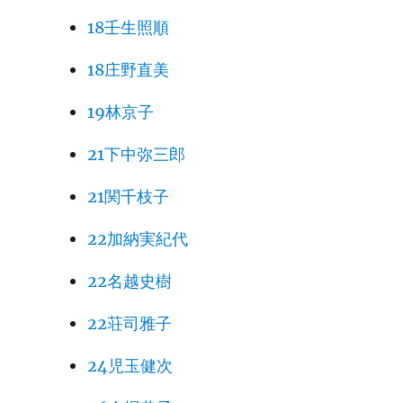
18壬生照順
18庄野直美
19林京子
21下中弥三郎
21関千枝子
22加納実紀代
22名越史樹
22荘司雅子
24児玉健次