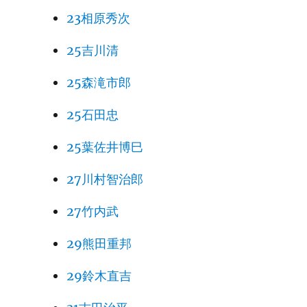
23相原秀次
25吉川清
25森滝市郎
25石田忠
25葉佐井博巳
27川村智治郎
27竹内武
29熊田重邦
29鈴木直吉