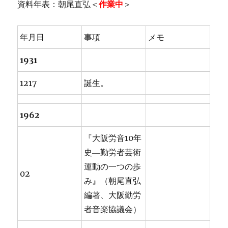
資料年表：朝尾直弘＜
作業中
＞
年月日
事項
メモ
1931
1217
誕生。
1962
『大阪労音10年
史―勤労者芸術
運動の一つの歩
02
み』（朝尾直弘
編著、大阪勤労
者音楽協議会）