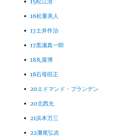
15松江澄
16松重美人
17土井作治
17黒瀬真一郎
18丸屋博
18石母田正
20エドマンド・ブランデン
20北西允
21浜本万三
22灘尾弘吉