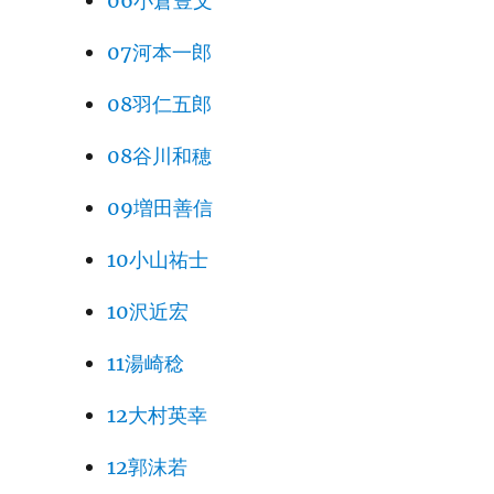
06小倉豊文
07河本一郎
08羽仁五郎
08谷川和穂
09増田善信
10小山祐士
10沢近宏
11湯崎稔
12大村英幸
12郭沫若