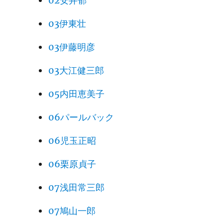
02安井郁
03伊東壮
03伊藤明彦
03大江健三郎
05内田恵美子
06パールバック
06児玉正昭
06栗原貞子
07浅田常三郎
07鳩山一郎