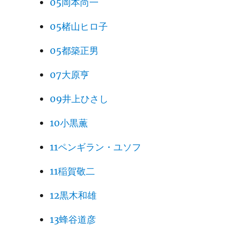
05岡本尚一
05楮山ヒロ子
05都築正男
07大原亨
09井上ひさし
10小黒薫
11ペンギラン・ユソフ
11稲賀敬二
12黒木和雄
13蜂谷道彦