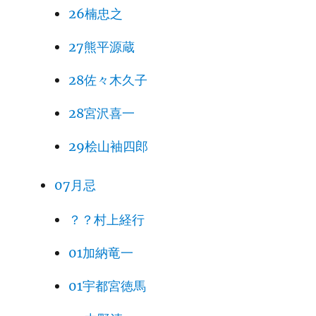
26楠忠之
27熊平源蔵
28佐々木久子
28宮沢喜一
29桧山袖四郎
07月忌
？？村上経行
01加納竜一
01宇都宮徳馬