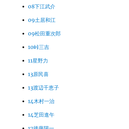
08下江武介
09土居和江
09松田重次郎
10峠三吉
11星野力
13原民喜
13渡辺千恵子
14木村一治
14芝田進午
17後藤陽一