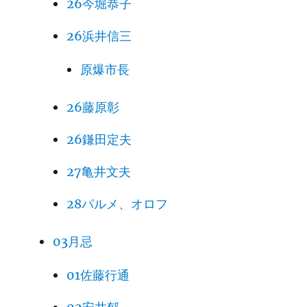
26今堀恭子
26浜井信三
原爆市長
26藤原彰
26鎌田定夫
27亀井文夫
28パルメ、オロフ
03月忌
01佐藤行通