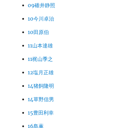
09碓井静照
10今川卓治
10田原伯
11山本達雄
11梶山季之
12塩月正雄
14猪飼隆明
14草野信男
15豊田利幸
16島薫