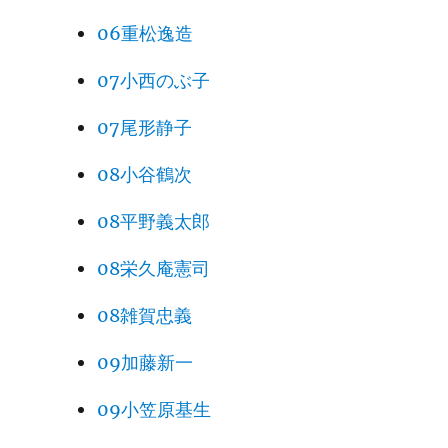
06重松逸造
07小西のぶ子
07尾形静子
08小谷鶴次
08平野義太郎
08栄久庵憲司
08雑賀忠義
09加藤新一
09小笠原基生