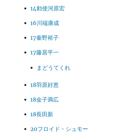
14勅使河原宏
16川端康成
17秦野裕子
17藤居平一
まどうてくれ
18羽原好恵
18金子満広
18長田新
20フロイド・シュモー