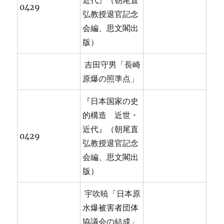
近代』（朝尾直
0429
弘教授退官記念
会編、思文閣出
版）
吉田守男「長崎
原爆の照準点」
『日本国家の史
的構造 近世・
近代』（朝尾直
0429
弘教授退官記念
会編、思文閣出
版）
宇吹暁「日本原
水爆被害者団体
協議会の結成」