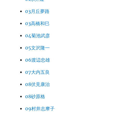
03月丘夢路
03高橋和巳
04菊池武彦
05文沢隆一
06渡辺忠雄
07大内五良
08伏見康治
08砂原格
09村井志摩子