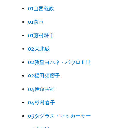
01山西義政
01森亘
01藤村耕市
02大北威
02教皇ヨハネ・パウロⅡ世
02福田須磨子
04伊藤実雄
04杉村春子
05ダグラス・マッカーサー