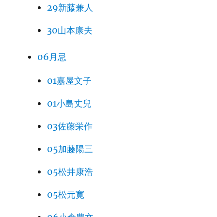
29新藤兼人
30山本康夫
06月忌
01嘉屋文子
01小島丈兒
03佐藤栄作
05加藤陽三
05松井康浩
05松元寛