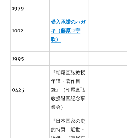
1979
受入承諾のハガ
1002
キ（藤原⇒宇
吹）
1995
『朝尾直弘教授
年譜・著作目
0425
録』（朝尾直弘
教授退官記念事
業会）
『日本国家の史
的特質 近世・