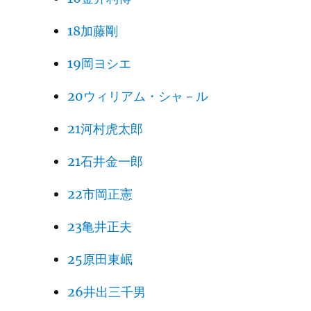
18加藤剛
19岡ヨシエ
20ウィリアム・シャ－ル
21河村虎太郎
21石井金一郎
22市岡正憲
23亀井正夫
25原田東岷
26井出三千男