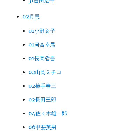
31吉田治平
02月忌
01小野文子
01河合幸尾
01長岡省吾
02山岡ミチコ
02柿手春三
02長田三郎
04佐々木雄一郎
06甲斐英男