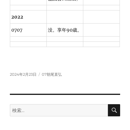
2022
0707
没。享年90歳。
投
カ
2024年2月23日
07朝尾直弘
稿
テ
日:
ゴ
リ
ー
検
検
索
索: