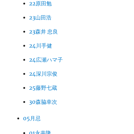
22原田勉
23山田浩
23森井 忠良
24川手健
24広瀬ハマ子
24深川宗俊
25藤野七蔵
30森脇幸次
05月忌
01永井隆