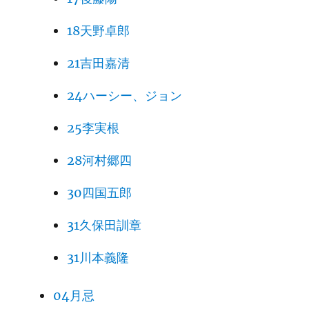
18天野卓郎
21吉田嘉清
24ハーシー、ジョン
25李実根
28河村郷四
30四国五郎
31久保田訓章
31川本義隆
04月忌