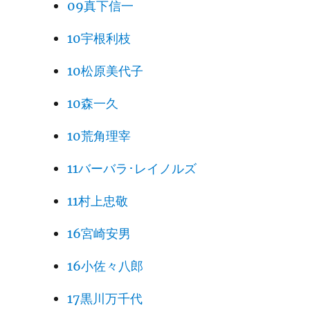
09真下信一
10宇根利枝
10松原美代子
10森一久
10荒角理宰
11バーバラ･レイノルズ
11村上忠敬
16宮崎安男
16小佐々八郎
17黒川万千代