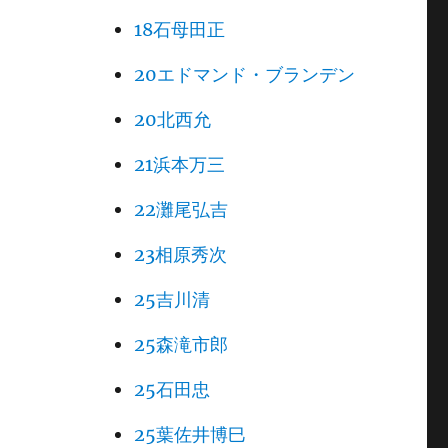
18石母田正
20エドマンド・ブランデン
20北西允
21浜本万三
22灘尾弘吉
23相原秀次
25吉川清
25森滝市郎
25石田忠
25葉佐井博巳