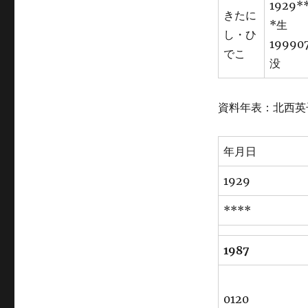
1929*
ゴ
きたに
リ
*生
し・ひ
ー
19990
でこ
没
資料年表：北西英
年月日
1929
****
1987
0120