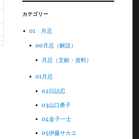
カテゴリー
01 月忌
00月忌（解説）
月忌（文献・資料）
01月忌
02日詰忍
03山口勇子
04金子一士
05伊藤サカエ