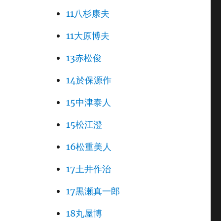
11八杉康夫
11大原博夫
13赤松俊
14於保源作
15中津泰人
15松江澄
16松重美人
17土井作治
17黒瀬真一郎
18丸屋博