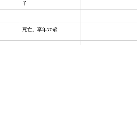
子
死亡。享年70歳