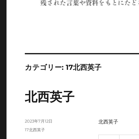
カテゴリー:
17北西英子
北西英子
投
2023年7月12日
北西英子
稿
カ
17北西英子
日:
テ