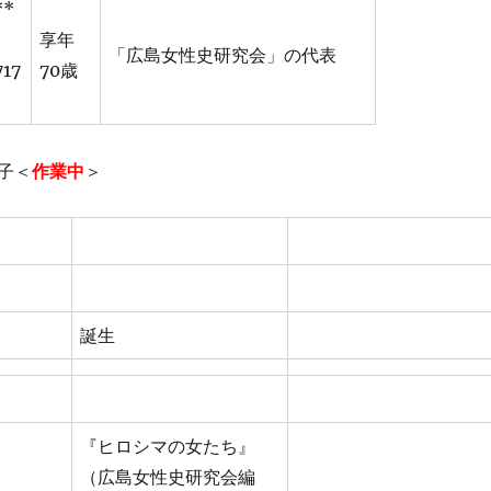
**
享年
「広島女性史研究会」の代表
717
70歳
子＜
作業中
＞
誕生
『ヒロシマの女たち』
（広島女性史研究会編