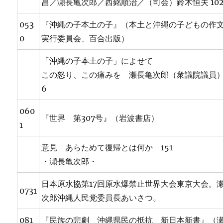
昌／瀬長亀次郎／西銘順治／（司会）鈴木恒夫 10
053
『沖縄の子本土の子』（本土と沖縄の子どもの作
0
実行委員会、百合出版）
「沖縄の子本土の子」によせて
この怒り、この痛みを 瀬長亀次郎（衆議院議員）
6
060
『世界 第307号』（岩波書店）
1
意見 あらためて復帰とは何か 151
・瀬長亀次郎・
日本原水協第17回原水爆禁止世界大会東京大会。
0731
次郎沖縄人民党委員長あいさつ。
081
『民族の悲劇 沖縄県民の抵抗 新日本新書』（