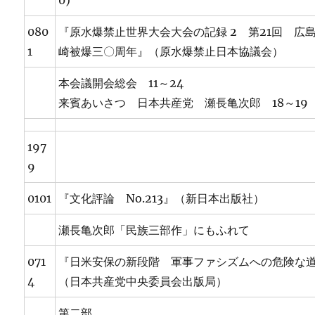
0)
080
『原水爆禁止世界大会大会の記録 2 第21回 広
1
崎被爆三〇周年』（原水爆禁止日本協議会）
本会議開会総会 11～24
来賓あいさつ 日本共産党 瀬長亀次郎 18～19
197
9
0101
『文化評論 No.213』（新日本出版社）
瀬長亀次郎「民族三部作」にもふれて
071
『日米安保の新段階 軍事ファシズムへの危険な
4
（日本共産党中央委員会出版局）
第二部