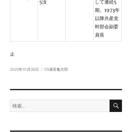
5没
して連続5
期。1973年
以降共産党
幹部会副委
員長
止
投
カ
2023年10月26日
05瀬長亀次郎
稿
テ
日:
ゴ
リ
ー
検
検
索
索: