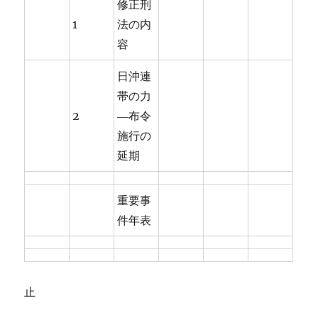
修正刑
1
法の内
容
日沖連
帯の力
2
―布令
施行の
延期
重要事
件年表
止