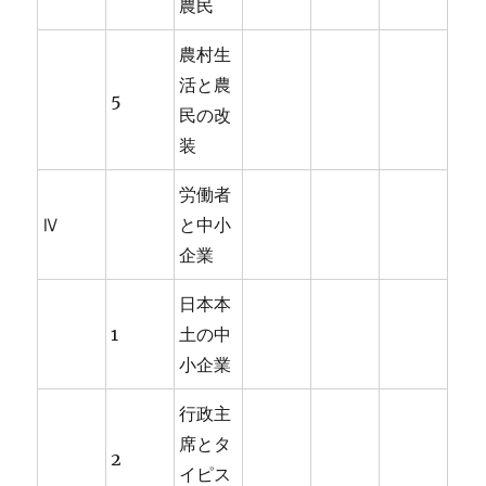
農民
農村生
活と農
5
民の改
装
労働者
Ⅳ
と中小
企業
日本本
1
土の中
小企業
行政主
席とタ
2
イピス