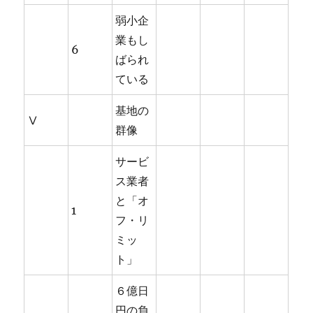
弱小企
業もし
6
ばられ
ている
基地の
Ⅴ
群像
サービ
ス業者
と「オ
1
フ・リ
ミッ
ト」
６億日
円の負