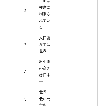
自由は
極度に
2
制限さ
れてい
る
人口密
3
度では
世界一
出生率
の高さ
4
は日本
一
世界一
5
低い死
亡率