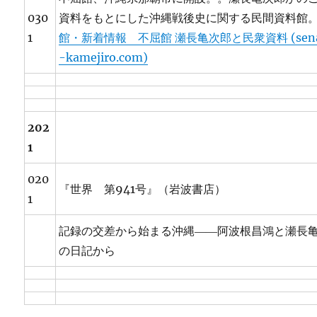
030
資料をもとにした沖縄戦後史に関する民間資料館
1
館・新着情報 不屈館 瀬長亀次郎と民衆資料 (sena
-kamejiro.com)
202
1
020
『世界 第941号』（岩波書店）
1
記録の交差から始まる沖縄――阿波根昌鴻と瀬長
の日記から