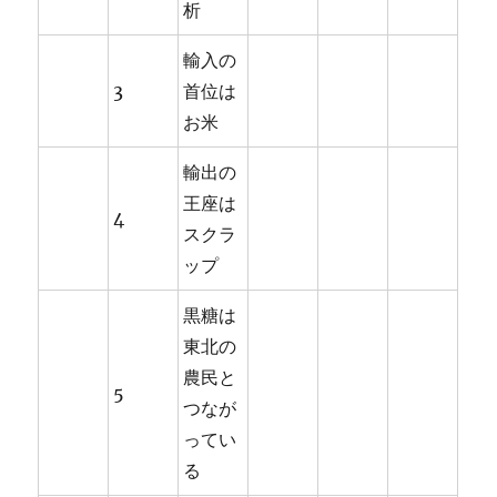
析
輸入の
3
首位は
お米
輸出の
王座は
4
スクラ
ップ
黒糖は
東北の
農民と
5
つなが
ってい
る