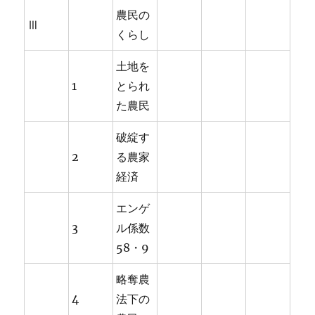
農民の
Ⅲ
くらし
土地を
1
とられ
た農民
破綻す
2
る農家
経済
エンゲ
3
ル係数
58・9
略奪農
4
法下の