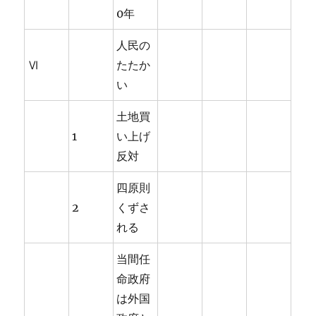
0年
人民の
Ⅵ
たたか
い
土地買
1
い上げ
反対
四原則
2
くずさ
れる
当間任
命政府
は外国