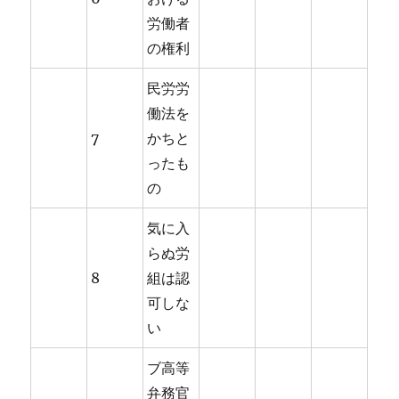
労働者
の権利
民労労
働法を
7
かちと
ったも
の
気に入
らぬ労
8
組は認
可しな
い
ブ高等
弁務官