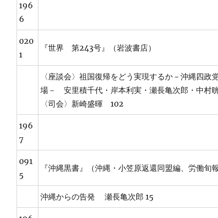
196
6
020
『世界 第243号』（岩波書店）
1
〈座談会〉祖国復帰をどう実現するか－沖縄四政
場－ 安里積千代・岸本利実・瀬長亀次郎・中村
〈司会〉新崎盛暉 102
196
7
091
『沖縄黒書』（沖縄・小笠原返還同盟編、労働旬
5
沖縄からの告発 瀬長亀次郎 15