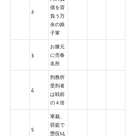
債を背
2
負う万
余の娘
子軍
お膝元
3
に売春
名所
刑務所
受刑者
4
は戦前
の４倍
軍裁、
窃盗で
5
懲役14