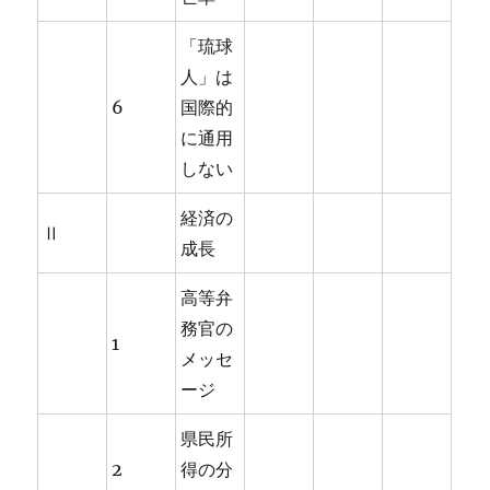
「琉球
人」は
6
国際的
に通用
しない
経済の
Ⅱ
成長
高等弁
務官の
1
メッセ
ージ
県民所
2
得の分