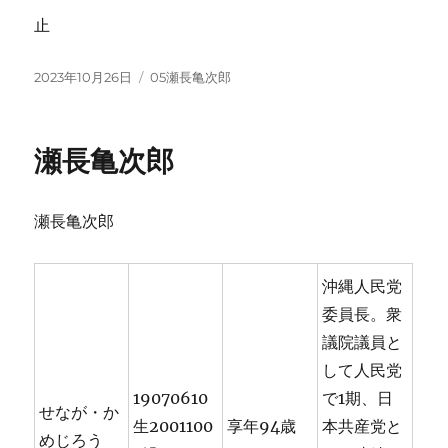
止
投
カ
2023年10月26日
05瀬長亀次郎
稿
テ
日:
ゴ
リ
瀬長亀次郎
ー
瀬長亀次郎
沖縄人民党
委員長。衆
議院議員と
して人民党
19070610
で1期、日
せなが・か
生2001100
享年94歳
本共産党と
めじろう