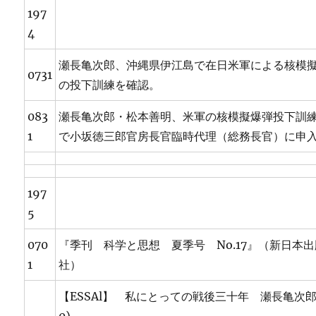
197
4
瀬長亀次郎、沖縄県伊江島で在日米軍による核模
0731
の投下訓練を確認。
083
瀬長亀次郎・松本善明、米軍の核模擬爆弾投下訓
1
で小坂徳三郎官房長官臨時代理（総務長官）に申
197
5
070
『季刊 科学と思想 夏季号 No.17』（新日本出
1
社）
【ESSAl】 私にとっての戦後三十年 瀬長亀次郎(