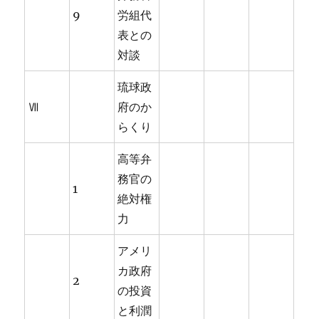
9
労組代
表との
対談
琉球政
Ⅶ
府のか
らくり
高等弁
務官の
1
絶対権
力
アメリ
カ政府
2
の投資
と利潤