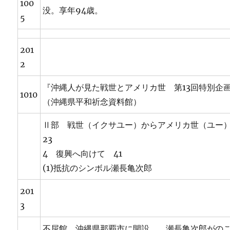
100
没。享年94歳。
5
201
2
『沖縄人が見た戦世とアメリカ世 第13回特別企
1010
（沖縄県平和祈念資料館）
Ⅱ部 戦世（イクサユー）からアメリカ世（ユ
23
4 復興へ向けて 41
(1)抵抗のシンボル瀬長亀次郎
201
3
不屈館、沖縄県那覇市に開設。。瀬長亀次郎がの