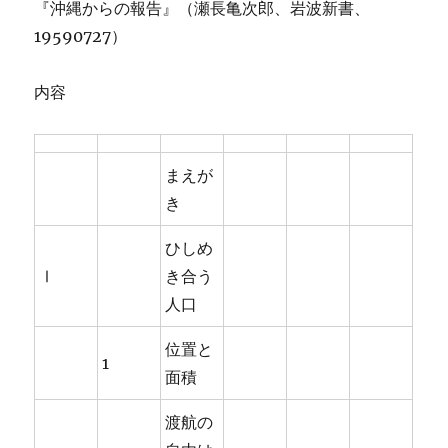
『沖縄からの報告』（瀬長亀次郎、岩波新書、
19590727）
内容
まえが
き
ひしめ
Ⅰ
き合う
人口
位置と
1
面積
渡航の