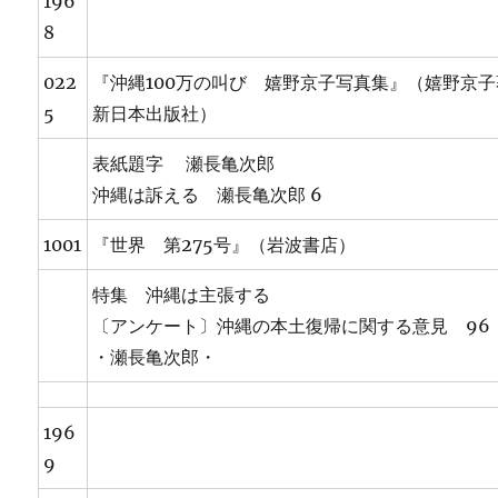
196
8
022
『沖縄100万の叫び 嬉野京子写真集』（嬉野京
5
新日本出版社）
表紙題字 瀬長亀次郎
沖縄は訴える 瀬長亀次郎 6
1001
『世界 第275号』（岩波書店）
特集 沖縄は主張する
〔アンケート〕沖縄の本土復帰に関する意見 96
・瀬長亀次郎・
196
9