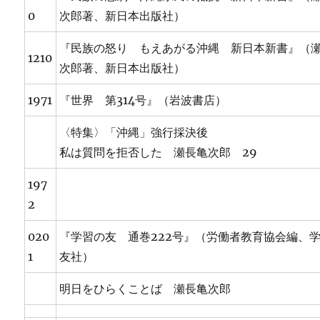
0
次郎著、新日本出版社）
『民族の怒り もえあがる沖縄 新日本新書』（
1210
次郎著、新日本出版社）
1971
『世界 第314号』（岩波書店）
〈特集〉「沖縄」強行採決後
私は質問を拒否した 瀬長亀次郎 29
197
2
020
『学習の友 通巻222号』（労働者教育協会編、
1
友社）
明日をひらくことば 瀬長亀次郎