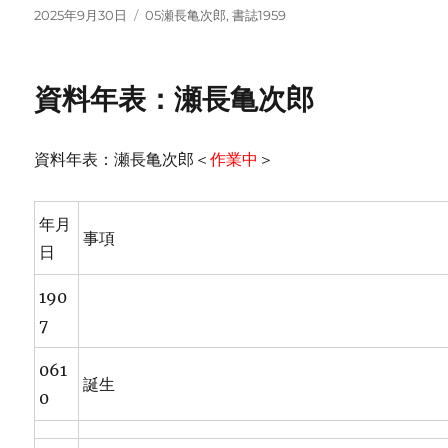
投
カ
2025年9月30日
05瀬長亀次郎
,
書誌1959
稿
テ
日:
ゴ
リ
資料年表：瀬長亀次郎
ー
資料年表：瀬長亀次郎＜
作業中
＞
年月
事項
日
190
7
061
誕生
0