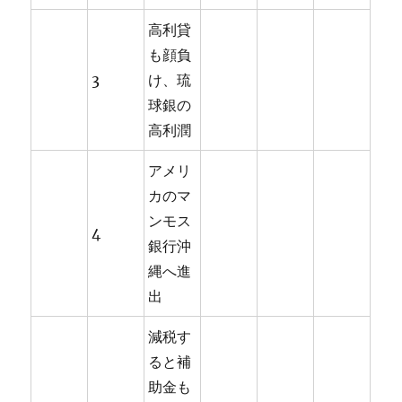
高利貸
も顔負
3
け、琉
球銀の
高利潤
アメリ
カのマ
ンモス
4
銀行沖
縄へ進
出
減税す
ると補
助金も