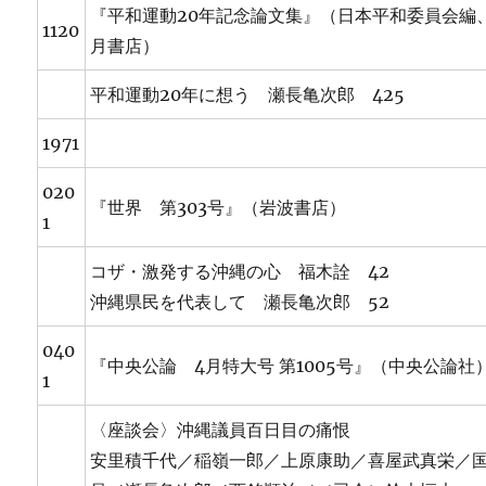
『平和運動20年記念論文集』（日本平和委員会編
1120
月書店）
平和運動20年に想う 瀬長亀次郎 425
1971
020
『世界 第303号』（岩波書店）
1
コザ・激発する沖縄の心 福木詮 42
沖縄県民を代表して 瀬長亀次郎 52
040
『中央公論 4月特大号 第1005号』（中央公論社
1
〈座談会〉沖縄議員百日目の痛恨
安里積千代／稲嶺一郎／上原康助／喜屋武真栄／