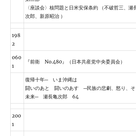
〈座談会〉核問題と日米安保条約 （不破哲三、瀬
次郎、新原昭治 ）
198
2
060
『前衛 No.480』（日本共産党中央委員会）
1
復帰十年─ いま沖縄は
闘いのあと 闘いのあす ─民族の悲劇、怒り、そ
未来─ 瀬長亀次郎 64
200
1