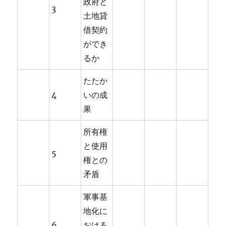
政府と
3
土地貸
借契約
ができ
るか
たたか
4
いの成
果
所有権
と使用
5
権との
矛盾
軍事基
地化に
6
おける