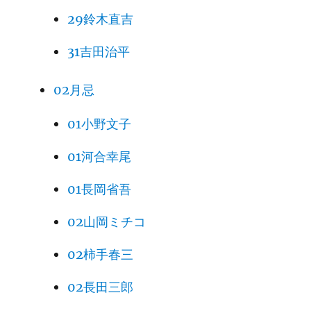
29鈴木直吉
31吉田治平
02月忌
01小野文子
01河合幸尾
01長岡省吾
02山岡ミチコ
02柿手春三
02長田三郎