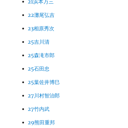
21浜本万三
22灘尾弘吉
23相原秀次
25吉川清
25森滝市郎
25石田忠
25葉佐井博巳
27川村智治郎
27竹内武
29熊田重邦