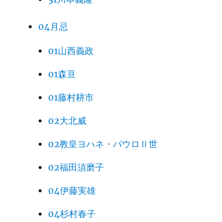
04月忌
01山西義政
01森亘
01藤村耕市
02大北威
02教皇ヨハネ・パウロⅡ世
02福田須磨子
04伊藤実雄
04杉村春子