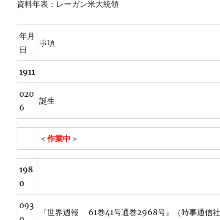
資料年表：レーガン米大統領
年月
事項
日
1911
020
誕生
6
＜
作業中
＞
198
0
093
『世界週報 61巻41号通巻2968号』（時事通信
0