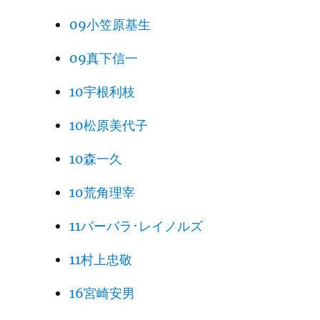
09小笠原基生
09真下信一
10宇根利枝
10松原美代子
10森一久
10荒角理宰
11バーバラ･レイノルズ
11村上忠敬
16宮崎安男