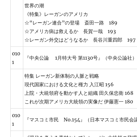
世界の潮
《特集》レーガンのアメリカ
☆“レーガン連合”の登場 斎田一路 189
☆アメリカ病は救えるか 長賀一哉 193
☆レーガン外交はどうなるか 長谷川重四郎 197
010
『中央公論 1月特大号 第1130号』（中央公論社
1
特集 レーガン新体制の人脈と戦略
現代国家における文化と権力 入江昭 156
上院・大統領府を動かす人と組織 田久保忠衛 168
これが次期アメリカ大統領の実像だ 伊藤憲一 180
010
『マスコミ市民 No.154』（日本マスコミ市民会
1