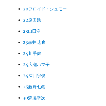
20フロイド・シュモー
22原田勉
23山田浩
23森井 忠良
24川手健
24広瀬ハマ子
24深川宗俊
25藤野七蔵
30森脇幸次