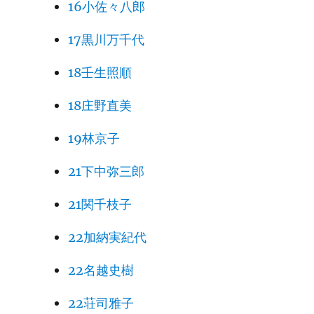
16小佐々八郎
17黒川万千代
18壬生照順
18庄野直美
19林京子
21下中弥三郎
21関千枝子
22加納実紀代
22名越史樹
22荘司雅子