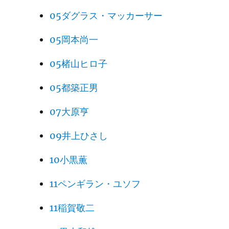
05ダグラス・マッカーサー
05岡本尚一
05楮山ヒロ子
05都築正男
07大原亨
09井上ひさし
10小黒薫
11ペンギラン・ユソフ
11稲賀敬二