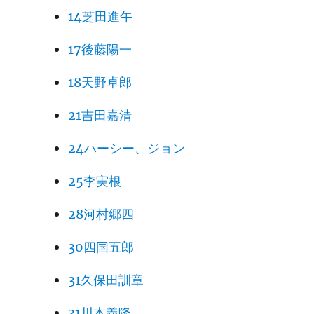
14芝田進午
17後藤陽一
18天野卓郎
21吉田嘉清
24ハーシー、ジョン
25李実根
28河村郷四
30四国五郎
31久保田訓章
31川本義隆