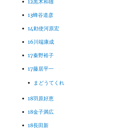
12黒木和雄
13蜂谷道彦
14勅使河原宏
16川端康成
17秦野裕子
17藤居平一
まどうてくれ
18羽原好恵
18金子満広
18長田新