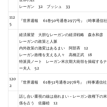
レーガン 32 ブッシュ 33
112
『世界週報 61巻50号通巻2977号』（時事通信
5
経済展望 大胆なレーガンの経済戦略 森永和彦 
レーガンの政策と人脈
内外政策の激変はあるまい 阿部斉 12
レーガン政権を支える人々 高橋正武 18
特派員ノート レーガン米次期大統領を操縦する
ー夫人 52
120
『世界週報 61巻51号通巻2978号』（時事通信
2
話し合い重視の線は崩れまい－レーガン政権下の
係を占う 佐藤睦 12