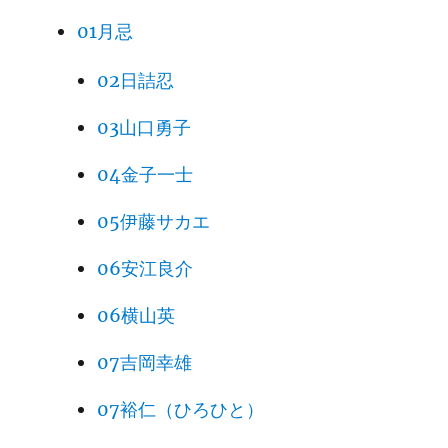
01月忌
02日詰忍
03山口勇子
04金子一士
05伊藤サカエ
06安江良介
06横山英
07吉岡幸雄
07裕仁（ひろひと）