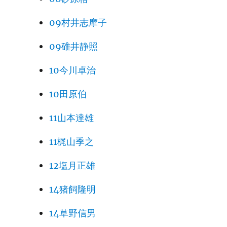
09村井志摩子
09碓井静照
10今川卓治
10田原伯
11山本達雄
11梶山季之
12塩月正雄
14猪飼隆明
14草野信男