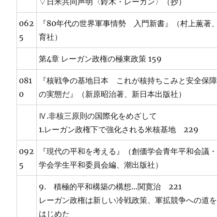
▽日米共同声明〈鈴木・レーガン〉（抄）
062
『80年代の世界軍事情勢 入門新書』（村上薫著
5
育社）
第4章 レーガン政権の極東政策 159
081
『核戦争の基地日本 これが核持ちこみと安全保
0
の実態だ』（新原昭治著、新日本出版社）
Ⅳ.非核三原則の国際化をめざして
1.レーガン政権下で強化される米核基地 229
092
『現代の平和を考える』（創価学会青年平和会議
5
学会学生平和委員会編、潮出版社）
9. 積極的平和構築の構想…関寛治 221
レーガン政権は新しい冷戦政策、軍拡競争への道
はじめた