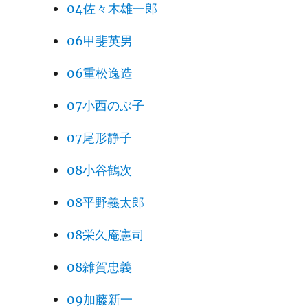
04佐々木雄一郎
06甲斐英男
06重松逸造
07小西のぶ子
07尾形静子
08小谷鶴次
08平野義太郎
08栄久庵憲司
08雑賀忠義
09加藤新一