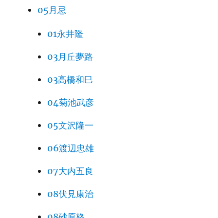
05月忌
01永井隆
03月丘夢路
03高橋和巳
04菊池武彦
05文沢隆一
06渡辺忠雄
07大内五良
08伏見康治
08砂原格