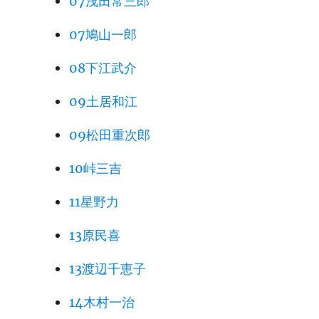
07浅田常三郎
07鳩山一郎
08下江武介
09土居和江
09松田重次郎
10峠三吉
11星野力
13原民喜
13渡辺千恵子
14木村一治