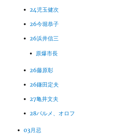
24児玉健次
26今堀恭子
26浜井信三
原爆市長
26藤原彰
26鎌田定夫
27亀井文夫
28パルメ、オロフ
03月忌