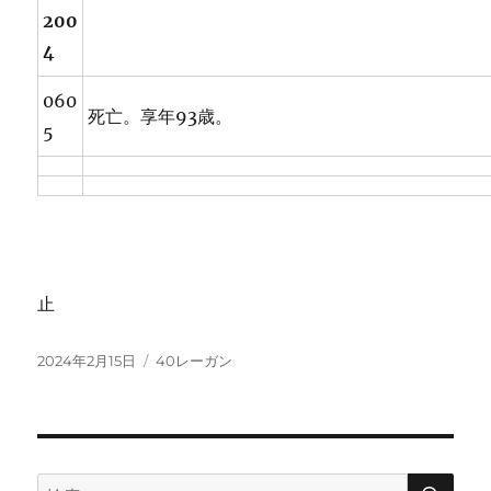
200
4
060
死亡。享年93歳。
5
止
投
カ
2024年2月15日
40レーガン
稿
テ
日:
ゴ
リ
ー
検
検