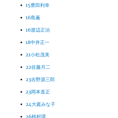
15豊田利幸
16島薫
16渡辺正治
18中井正一
21小松茂美
22佐藤月二
23吉野源三郎
23岡本直正
24大庭みな子
26植村環