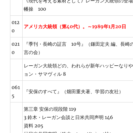
《現代を考える素材として》レーガン大統領の登
幡操 100
012
アメリカ大統領（第40代）。～1989年1月20日
0
021
『季刊・長崎の証言 10号』（鎌田定夫 編、長崎
0
言の会）
レーガン大統領どの、われらが新年ハッピーなりや
ョン・サマヴィル 8
061
『安保のすべて』（畑田重夫著、学習の友社）
5
第三章 安保の現段階 119
3 鈴木・レーガン会談と日米共同声明 146
資料 205