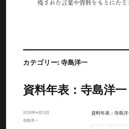
カテゴリー:
寺島洋一
資料年表：寺島洋一
投
2026年4月12日
資料年表：寺島洋
稿
カ
寺島洋一
日:
テ