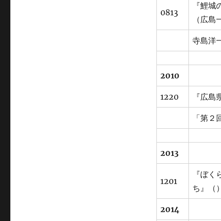
『鯉城
0813
（広島
寺島洋一
2010
1220
『広島
「第２
2013
『ぼく
1201
ち』（
2014