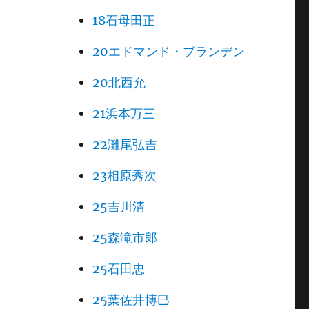
18石母田正
20エドマンド・ブランデン
20北西允
21浜本万三
22灘尾弘吉
23相原秀次
25吉川清
25森滝市郎
25石田忠
25葉佐井博巳