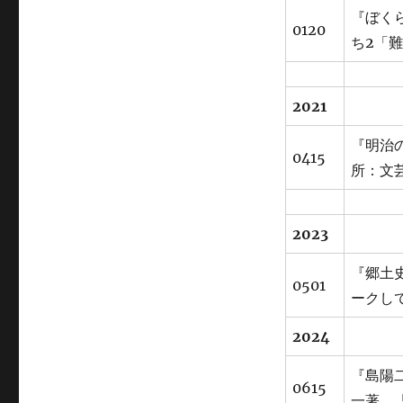
『ぼく
0120
ち2「
2021
『明治
0415
所：文
2023
『郷土
0501
ークし
2024
『島陽
0615
一著、