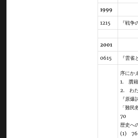
1999
1215
『戦争
2001
0615
『雲雀
序にか
1. 贋
2. わ
『原爆
「難民
70
歴史へ
(1) 76