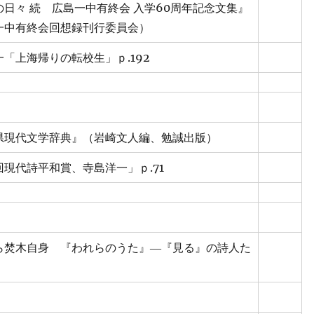
の日々 続 広島一中有終会 入学60周年記念文集』
一中有終会回想録刊行委員会）
「上海帰りの転校生」ｐ.192
県現代文学辞典』（岩崎文人編、勉誠出版）
回現代詩平和賞、寺島洋一」ｐ.71
ら焚木自身 『われらのうた』―『見る』の詩人た
）