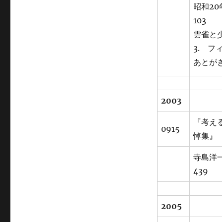
昭和2
103
雲雀と
3. フ
あとがき
2003
『考え
0915
悼集』
寺島洋
439
2005