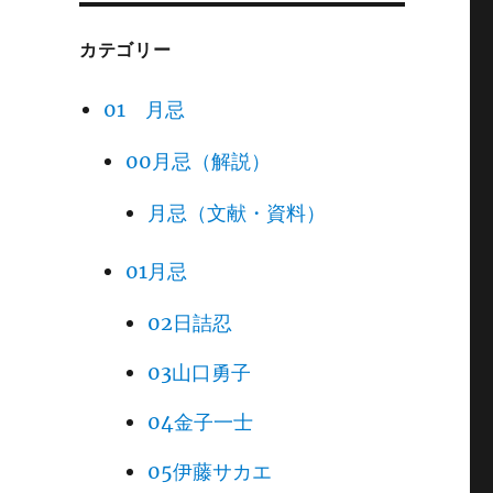
カテゴリー
01 月忌
00月忌（解説）
月忌（文献・資料）
01月忌
02日詰忍
03山口勇子
04金子一士
05伊藤サカエ