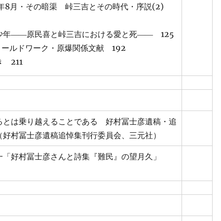
0年8月・その暗渠 峠三吉とその時代・序説(2)
少年――原民喜と峠三吉における愛と死―― 125
ィールドワーク・原爆関係文献 192
 211
るとは乗り越えることである 好村冨士彦遺稿・追
（好村冨士彦遺稿追悼集刊行委員会、三元社）
一「好村冨士彦さんと詩集『難民』の望月久」