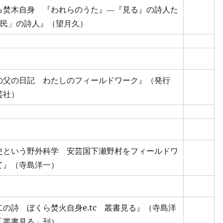
ら焚木自身 『われらのうた』―『見る』の詩人た
難民」の詩人』（望月久）
の父の日記 わたしのフィールドワーク』（発行
芸社）
史という野外科学 安芸国下瀬野村をフィールドワ
て』（寺島洋一）
二の詩 ぼくら焚火自身e.tc 叢書見る』（寺島洋
「叢書見る」刊）