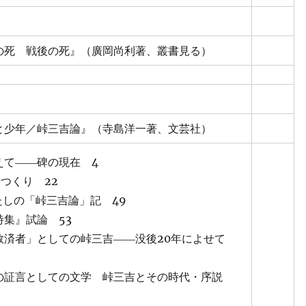
の死 戦後の死』（廣岡尚利著、叢書見る）
と少年／峠三吉論』（寺島洋一著、文芸社）
えて――碑の現在 4
籍つくり 22
たしの「峠三吉論」記 49
詩集』試論 53
救済者」としての峠三吉――没後20年によせて
の証言としての文学 峠三吉とその時代・序説