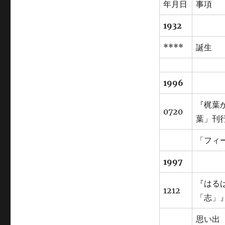
年月日
事項
ゴ
リ
1932
ー
****
誕生
1996
『梶葉
0720
葉」刊
「フィ
1997
『はる
1212
「志」
思い出