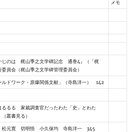
メモ
かじのは 梶山季之文学碑記念 通巻4』（「梶
行委員会（梶山季之文学碑管理委員会）
ールドワーク・原爆関係文献」（寺島洋一） 142
はるるる 家裁調査官だったわた「史」とわた
』（叢書見る）
 松元寛 切明悟 小久保均 寺島洋一 345