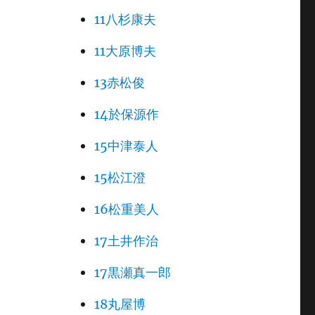
11八杉康夫
11大原博夫
13赤松俊
14於保源作
15中津泰人
15松江澄
16松重美人
17土井作治
17黒瀬真一郎
18丸屋博