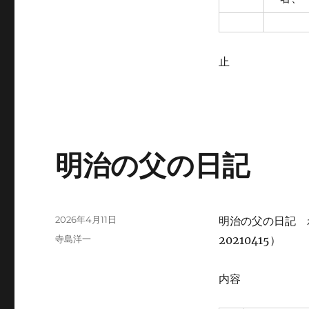
止
明治の父の日記
投
2026年4月11日
明治の父の日記 
稿
カ
寺島洋一
20210415）
日:
テ
ゴ
内容
リ
ー