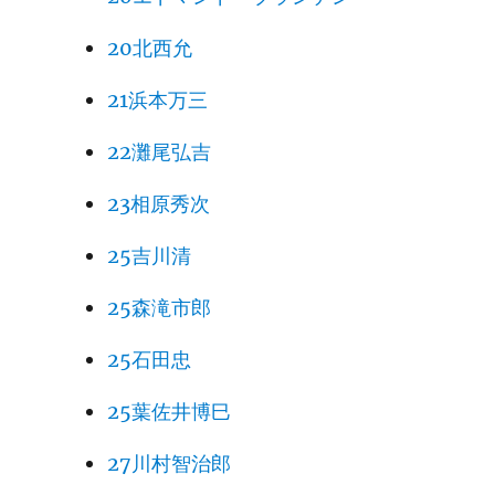
20北西允
21浜本万三
22灘尾弘吉
23相原秀次
25吉川清
25森滝市郎
25石田忠
25葉佐井博巳
27川村智治郎