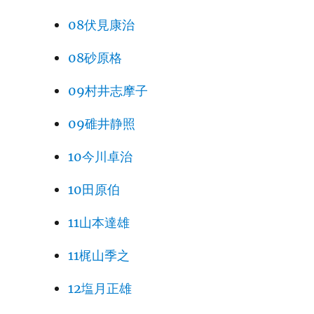
08伏見康治
08砂原格
09村井志摩子
09碓井静照
10今川卓治
10田原伯
11山本達雄
11梶山季之
12塩月正雄