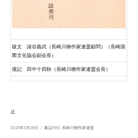
跋文 諸谷義武（長崎川柳作家連盟顧問）（長崎国
際文化協会副会長）
後記 田中十四秋（長崎川柳作家連盟会長）
止
投
カ
2025年3月28日
書誌1961
,
長崎川柳作家連盟
稿
テ