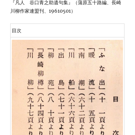
『凡人 谷口青之助遺句集』（蒲原五十路編、長崎
川柳作家連盟刊、19610501）
目次