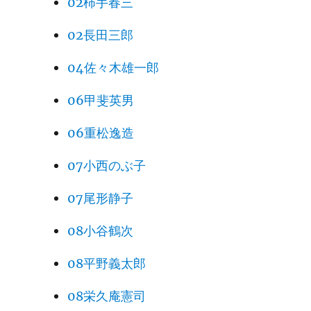
02柿手春三
02長田三郎
04佐々木雄一郎
06甲斐英男
06重松逸造
07小西のぶ子
07尾形静子
08小谷鶴次
08平野義太郎
08栄久庵憲司