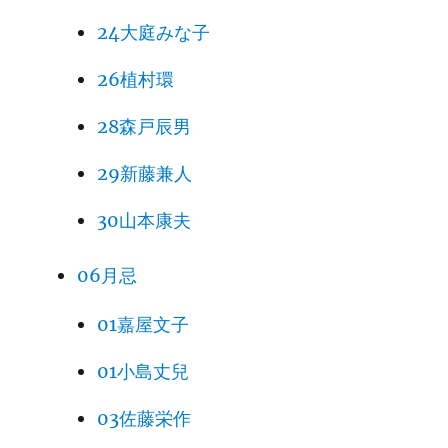
24大庭みな子
26植村環
28森戸辰男
29新藤兼人
30山本康夫
06月忌
01嘉屋文子
01小島丈兒
03佐藤栄作