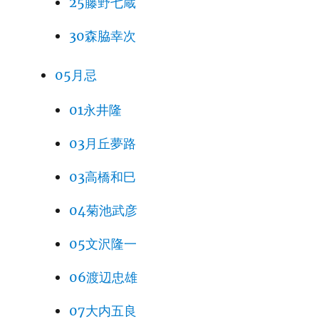
25藤野七蔵
30森脇幸次
05月忌
01永井隆
03月丘夢路
03高橋和巳
04菊池武彦
05文沢隆一
06渡辺忠雄
07大内五良