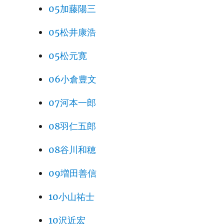
05加藤陽三
05松井康浩
05松元寛
06小倉豊文
07河本一郎
08羽仁五郎
08谷川和穂
09増田善信
10小山祐士
10沢近宏