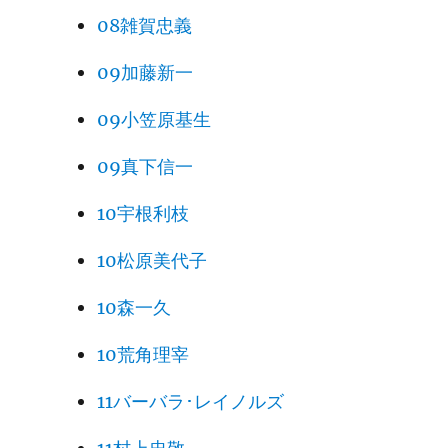
08雑賀忠義
09加藤新一
09小笠原基生
09真下信一
10宇根利枝
10松原美代子
10森一久
10荒角理宰
11バーバラ･レイノルズ