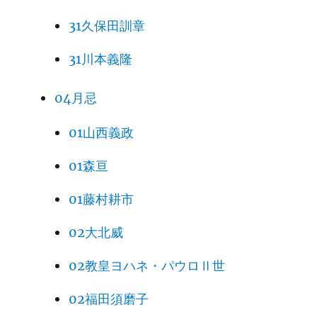
31久保田訓章
31川本義隆
04月忌
01山西義政
01森亘
01藤村耕市
02大北威
02教皇ヨハネ・パウロⅡ世
02福田須磨子