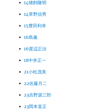
14猪飼隆明
14草野信男
15豊田利幸
16島薫
16渡辺正治
18中井正一
21小松茂美
22佐藤月二
23吉野源三郎
23岡本直正