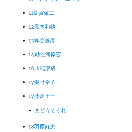
11稲賀敬二
12黒木和雄
13蜂谷道彦
14勅使河原宏
16川端康成
17秦野裕子
17藤居平一
まどうてくれ
18羽原好恵