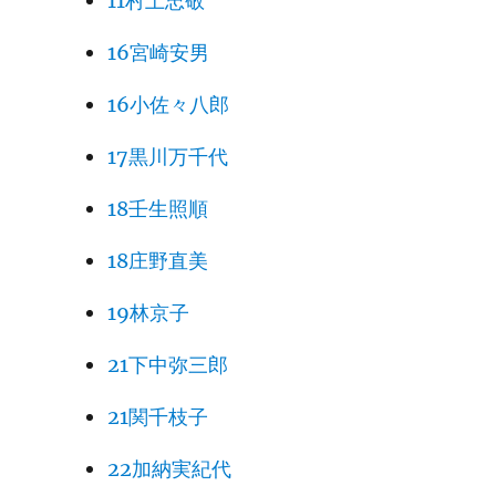
11村上忠敬
16宮崎安男
16小佐々八郎
17黒川万千代
18壬生照順
18庄野直美
19林京子
21下中弥三郎
21関千枝子
22加納実紀代