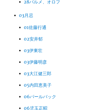
28パルメ、オロフ
03月忌
01佐藤行通
02安井郁
03伊東壮
03伊藤明彦
03大江健三郎
05内田恵美子
06パールバック
06児玉正昭