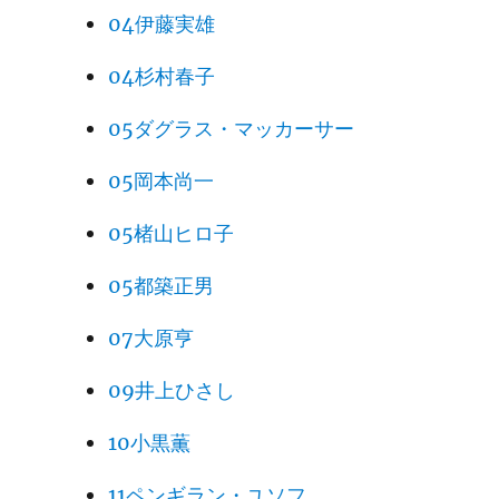
04伊藤実雄
04杉村春子
05ダグラス・マッカーサー
05岡本尚一
05楮山ヒロ子
05都築正男
07大原亨
09井上ひさし
10小黒薫
11ペンギラン・ユソフ