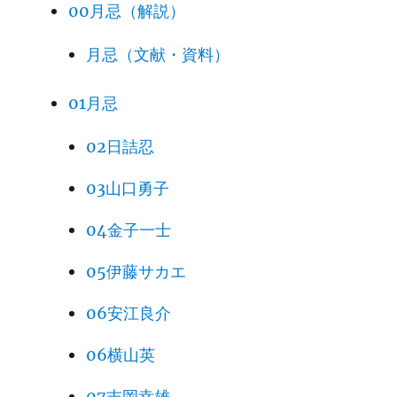
00月忌（解説）
月忌（文献・資料）
01月忌
02日詰忍
03山口勇子
04金子一士
05伊藤サカエ
06安江良介
06横山英
07吉岡幸雄