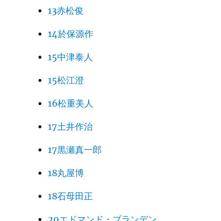
13赤松俊
14於保源作
15中津泰人
15松江澄
16松重美人
17土井作治
17黒瀬真一郎
18丸屋博
18石母田正
20エドマンド・ブランデン