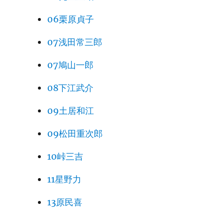
06栗原貞子
07浅田常三郎
07鳩山一郎
08下江武介
09土居和江
09松田重次郎
10峠三吉
11星野力
13原民喜