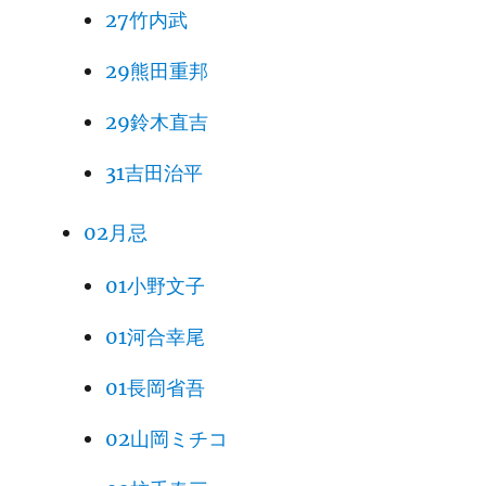
27竹内武
29熊田重邦
29鈴木直吉
31吉田治平
02月忌
01小野文子
01河合幸尾
01長岡省吾
02山岡ミチコ