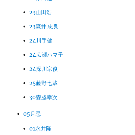
23山田浩
23森井 忠良
24川手健
24広瀬ハマ子
24深川宗俊
25藤野七蔵
30森脇幸次
05月忌
01永井隆