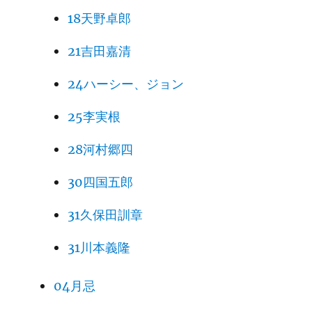
18天野卓郎
21吉田嘉清
24ハーシー、ジョン
25李実根
28河村郷四
30四国五郎
31久保田訓章
31川本義隆
04月忌