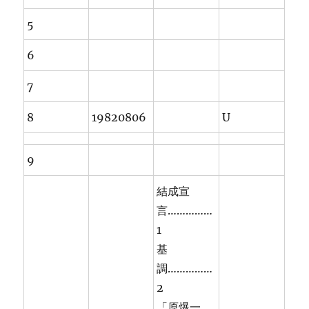
5
6
7
8
19820806
U
9
結成宣
言……………
1
基
調……………
2
「原爆一