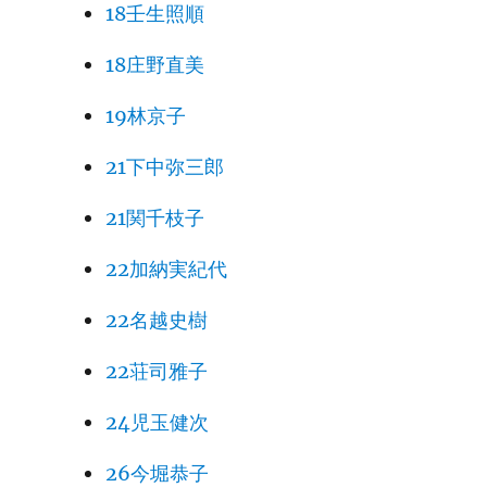
18壬生照順
18庄野直美
19林京子
21下中弥三郎
21関千枝子
22加納実紀代
22名越史樹
22荘司雅子
24児玉健次
26今堀恭子