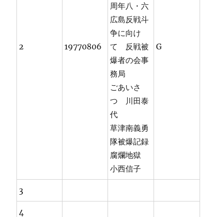
周年八・六
広島反戦斗
争に向け
2
19770806
て 反戦被
G
爆者の会事
務局
ごあいさ
つ 川田泰
代
草津南義勇
隊被爆記録
腐爛地獄
小西信子
3
4