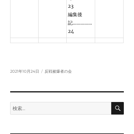
23
編集後
記……………
24
投
カ
2021年10月24日
反戦被爆者の会
稿
テ
日:
ゴ
リ
ー
検
検
索
索: