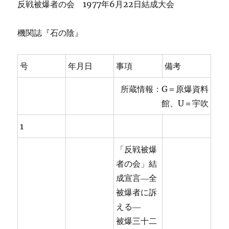
反戦被爆者の会 1977年6月22日結成大会
機関誌『石の陰』
号
年月日
事項
備考
所蔵情報：G＝原爆資料
館、U＝宇吹
1
「反戦被爆
者の会」結
成宣言―全
被爆者に訴
える―
被爆三十二