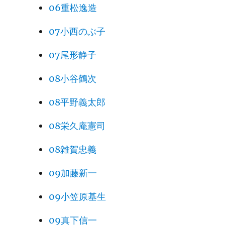
06重松逸造
07小西のぶ子
07尾形静子
08小谷鶴次
08平野義太郎
08栄久庵憲司
08雑賀忠義
09加藤新一
09小笠原基生
09真下信一