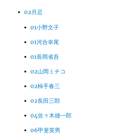
02月忌
01小野文子
01河合幸尾
01長岡省吾
02山岡ミチコ
02柿手春三
02長田三郎
04佐々木雄一郎
06甲斐英男