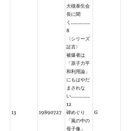
大槻泰生会
長に聞
く……………
8
〈シリーズ
証言〉
被爆者は
「原子力平
和利用論」
にもはやだ
まされな
い……………
12
13
19890727
碑めぐり
G
「嵐の中の
母子像」