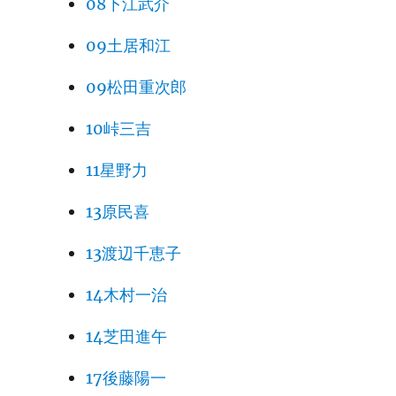
08下江武介
09土居和江
09松田重次郎
10峠三吉
11星野力
13原民喜
13渡辺千恵子
14木村一治
14芝田進午
17後藤陽一