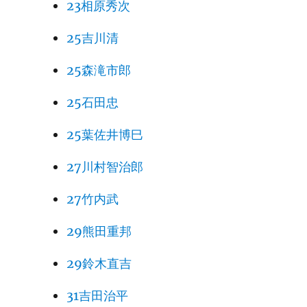
23相原秀次
25吉川清
25森滝市郎
25石田忠
25葉佐井博巳
27川村智治郎
27竹内武
29熊田重邦
29鈴木直吉
31吉田治平