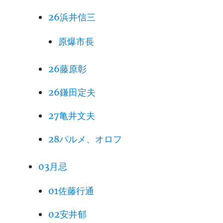
26浜井信三
原爆市長
26藤原彰
26鎌田定夫
27亀井文夫
28パルメ、オロフ
03月忌
01佐藤行通
02安井郁