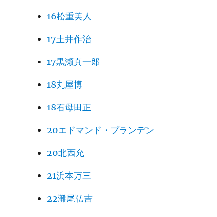
16松重美人
17土井作治
17黒瀬真一郎
18丸屋博
18石母田正
20エドマンド・ブランデン
20北西允
21浜本万三
22灘尾弘吉