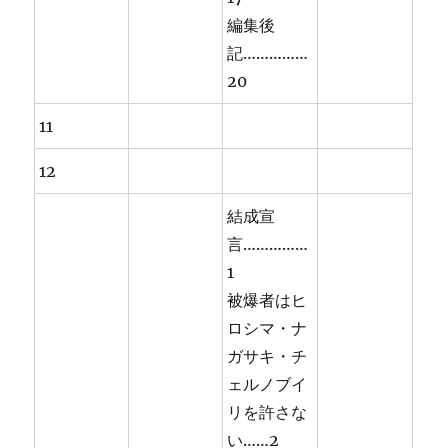
編集後
記……………
20
11
12
結成宣
言……………
1
被爆者はヒ
ロシマ・ナ
ガサキ・チ
ェルノブイ
リを許さな
い……2