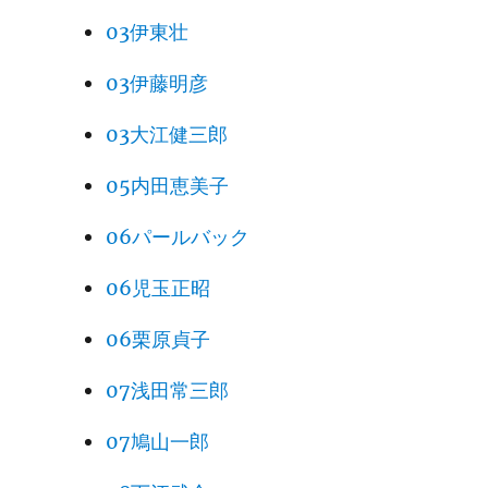
03伊東壮
03伊藤明彦
03大江健三郎
05内田恵美子
06パールバック
06児玉正昭
06栗原貞子
07浅田常三郎
07鳩山一郎