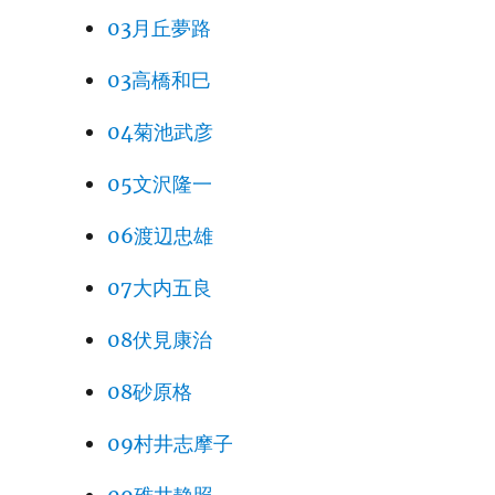
03月丘夢路
03高橋和巳
04菊池武彦
05文沢隆一
06渡辺忠雄
07大内五良
08伏見康治
08砂原格
09村井志摩子