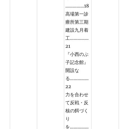
……………18
高場第一診
療所第三期
建設九月着
工……………
21
『小西のぶ
子記念館』
開設な
る……………
22
力を合わせ
て反戦・反
核の餌づく
り
を……………