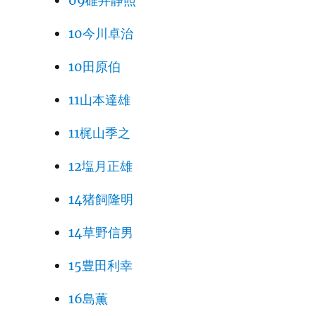
09碓井静照
10今川卓治
10田原伯
11山本達雄
11梶山季之
12塩月正雄
14猪飼隆明
14草野信男
15豊田利幸
16島薫