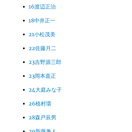
16渡辺正治
18中井正一
21小松茂美
22佐藤月二
23吉野源三郎
23岡本直正
24大庭みな子
26植村環
28森戸辰男
29新藤兼人