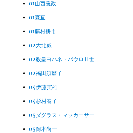
01山西義政
01森亘
01藤村耕市
02大北威
02教皇ヨハネ・パウロⅡ世
02福田須磨子
04伊藤実雄
04杉村春子
05ダグラス・マッカーサー
05岡本尚一