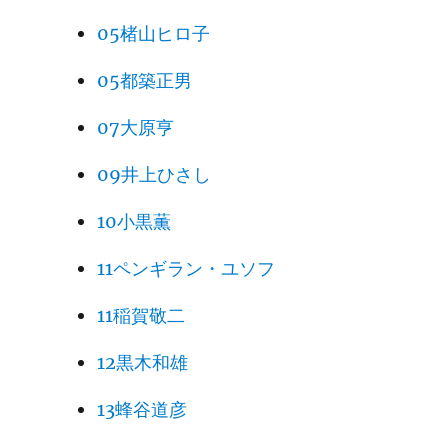
05楮山ヒロ子
05都築正男
07大原亨
09井上ひさし
10小黒薫
11ペンギラン・ユソフ
11稲賀敬二
12黒木和雄
13蜂谷道彦