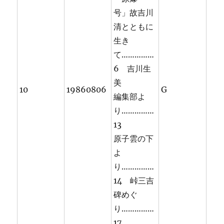
号」故吉川
清とともに
生き
て……………
6 吉川生
美
10
19860806
G
編集部よ
り……………
13
原子雲の下
よ
り……………
14 峠三吉
碑めぐ
り……………
17