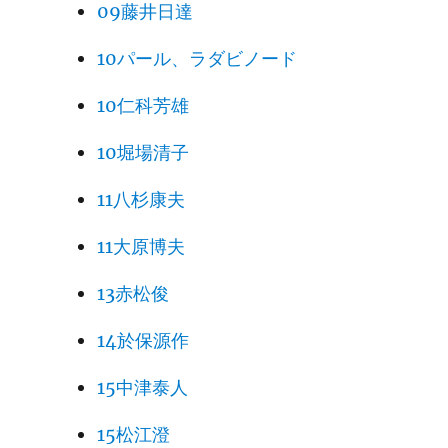
09藤井日達
10パール、ラダビノード
10仁科芳雄
10堀場清子
11八杉康夫
11大原博夫
13赤松俊
14於保源作
15中津泰人
15松江澄