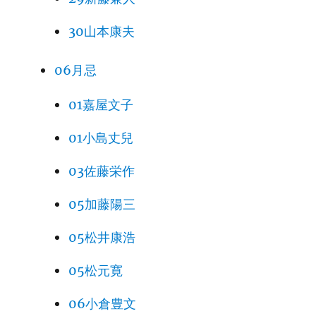
30山本康夫
06月忌
01嘉屋文子
01小島丈兒
03佐藤栄作
05加藤陽三
05松井康浩
05松元寛
06小倉豊文