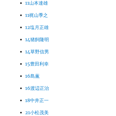
11山本達雄
11梶山季之
12塩月正雄
14猪飼隆明
14草野信男
15豊田利幸
16島薫
16渡辺正治
18中井正一
21小松茂美