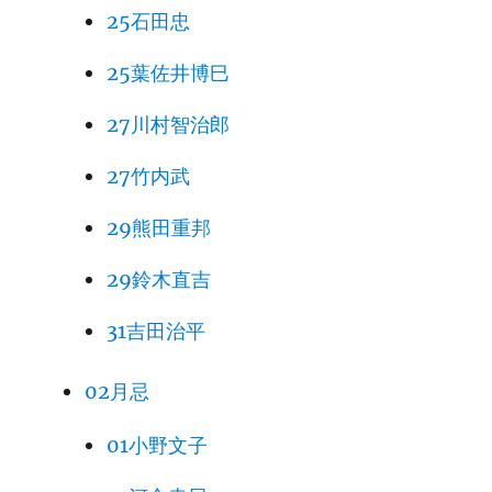
25石田忠
25葉佐井博巳
27川村智治郎
27竹内武
29熊田重邦
29鈴木直吉
31吉田治平
02月忌
01小野文子