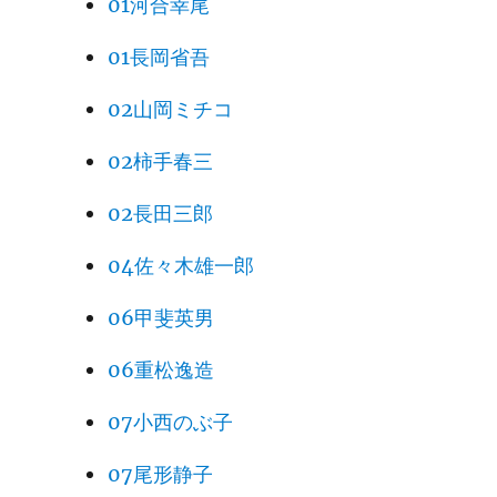
01河合幸尾
01長岡省吾
02山岡ミチコ
02柿手春三
02長田三郎
04佐々木雄一郎
06甲斐英男
06重松逸造
07小西のぶ子
07尾形静子