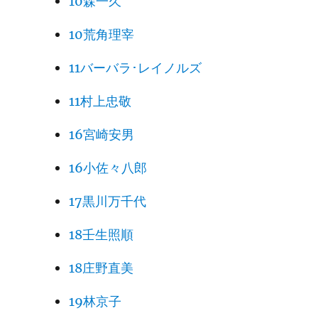
10森一久
10荒角理宰
11バーバラ･レイノルズ
11村上忠敬
16宮崎安男
16小佐々八郎
17黒川万千代
18壬生照順
18庄野直美
19林京子