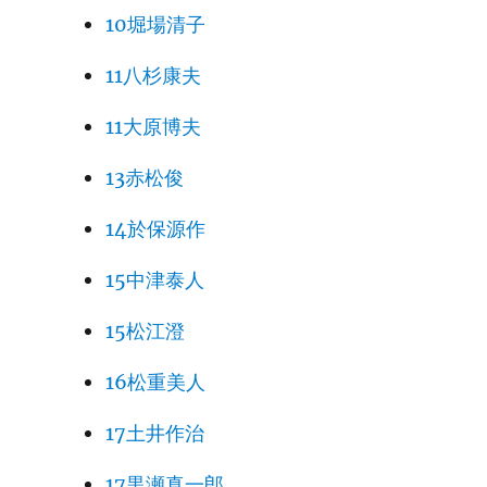
10堀場清子
11八杉康夫
11大原博夫
13赤松俊
14於保源作
15中津泰人
15松江澄
16松重美人
17土井作治
17黒瀬真一郎