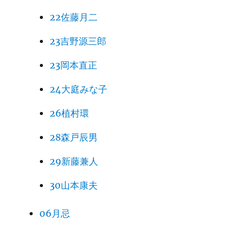
22佐藤月二
23吉野源三郎
23岡本直正
24大庭みな子
26植村環
28森戸辰男
29新藤兼人
30山本康夫
06月忌