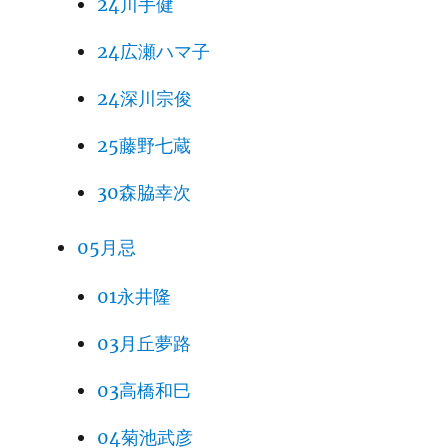
24川手健
24広瀬ハマ子
24深川宗俊
25藤野七蔵
30森脇幸次
05月忌
01永井隆
03月丘夢路
03高橋和巳
04菊池武彦