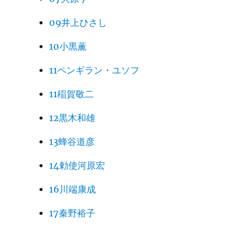
09井上ひさし
10小黒薫
11ペンギラン・ユソフ
11稲賀敬二
12黒木和雄
13蜂谷道彦
14勅使河原宏
16川端康成
17秦野裕子