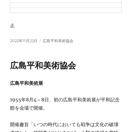
止
投
カ
2022年11月22日
広島平和美術協会
稿
テ
日:
ゴ
リ
広島平和美術協会
ー
広島平和美術展
1955年8月4～8日、初の広島平和美術展が平和記念
館を会場で開催。
開催趣旨「いつの時代においても戦争は文化の破壊