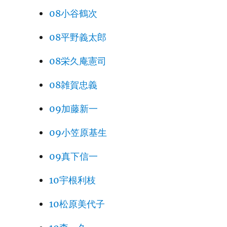
08小谷鶴次
08平野義太郎
08栄久庵憲司
08雑賀忠義
09加藤新一
09小笠原基生
09真下信一
10宇根利枝
10松原美代子