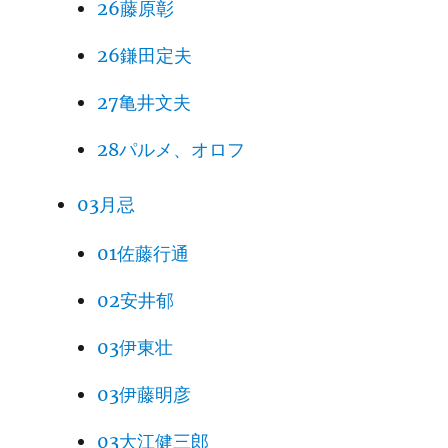
26藤原彰
26鎌田定夫
27亀井文夫
28パルメ、オロフ
03月忌
01佐藤行通
02安井郁
03伊東壮
03伊藤明彦
03大江健三郎