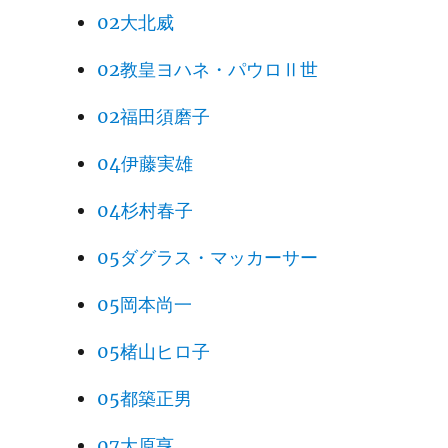
02大北威
02教皇ヨハネ・パウロⅡ世
02福田須磨子
04伊藤実雄
04杉村春子
05ダグラス・マッカーサー
05岡本尚一
05楮山ヒロ子
05都築正男
07大原亨