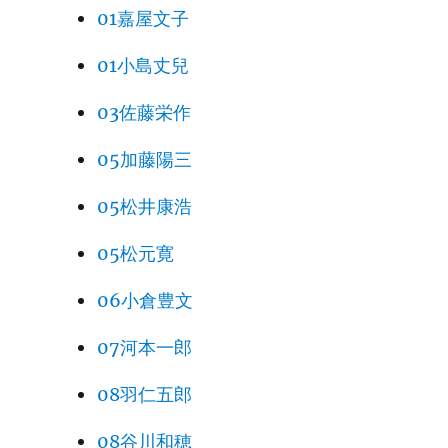
01嘉屋文子
01小島丈兒
03佐藤栄作
05加藤陽三
05松井康浩
05松元寛
06小倉豊文
07河本一郎
08羽仁五郎
08谷川和穂