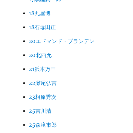
18丸屋博
18石母田正
20エドマンド・ブランデン
20北西允
21浜本万三
22灘尾弘吉
23相原秀次
25吉川清
25森滝市郎