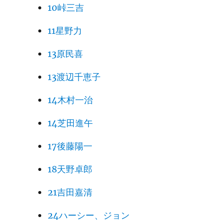
10峠三吉
11星野力
13原民喜
13渡辺千恵子
14木村一治
14芝田進午
17後藤陽一
18天野卓郎
21吉田嘉清
24ハーシー、ジョン