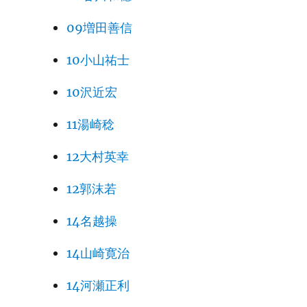
09増田善信
10小山祐士
10沢近宏
11湯崎稔
12大村英幸
12郭沫若
14名越操
14山崎寛治
14河瀬正利