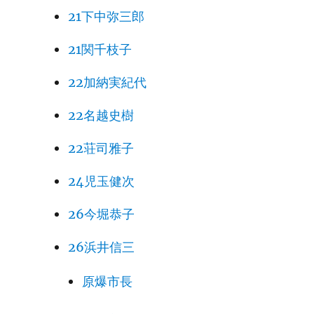
21下中弥三郎
21関千枝子
22加納実紀代
22名越史樹
22荘司雅子
24児玉健次
26今堀恭子
26浜井信三
原爆市長