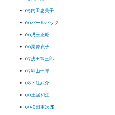
05内田恵美子
06パールバック
06児玉正昭
06栗原貞子
07浅田常三郎
07鳩山一郎
08下江武介
09土居和江
09松田重次郎