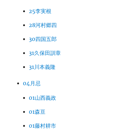
25李実根
28河村郷四
30四国五郎
31久保田訓章
31川本義隆
04月忌
01山西義政
01森亘
01藤村耕市