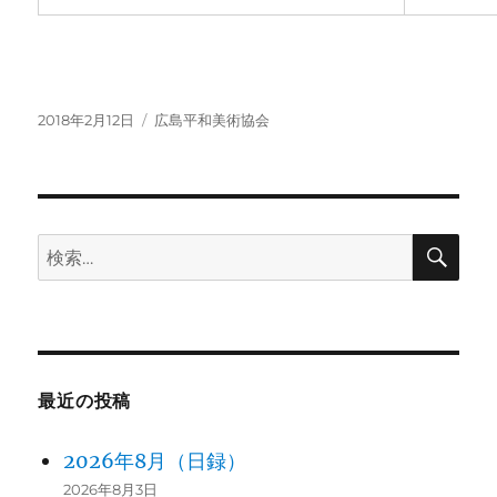
投
カ
2018年2月12日
広島平和美術協会
稿
テ
日:
ゴ
リ
ー
検
検
索
索:
最近の投稿
2026年8月（日録）
2026年8月3日