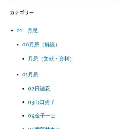
カテゴリー
01 月忌
00月忌（解説）
月忌（文献・資料）
01月忌
02日詰忍
03山口勇子
04金子一士