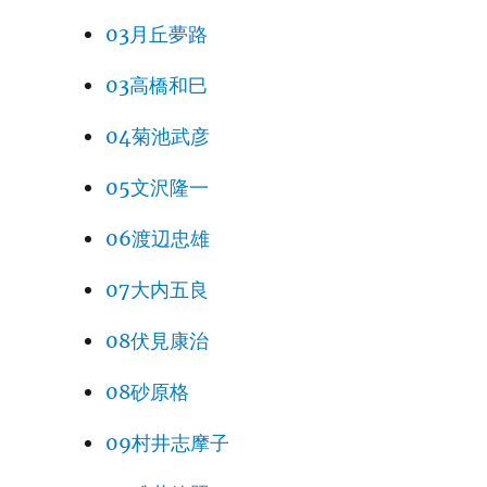
03月丘夢路
03高橋和巳
04菊池武彦
05文沢隆一
06渡辺忠雄
07大内五良
08伏見康治
08砂原格
09村井志摩子