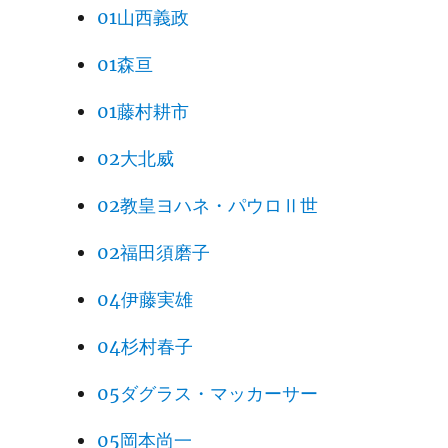
01山西義政
01森亘
01藤村耕市
02大北威
02教皇ヨハネ・パウロⅡ世
02福田須磨子
04伊藤実雄
04杉村春子
05ダグラス・マッカーサー
05岡本尚一