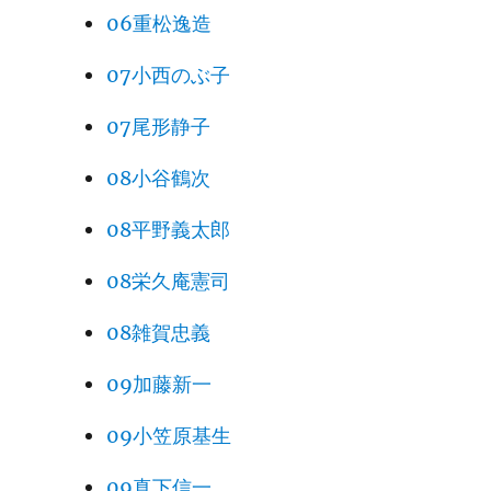
06重松逸造
07小西のぶ子
07尾形静子
08小谷鶴次
08平野義太郎
08栄久庵憲司
08雑賀忠義
09加藤新一
09小笠原基生
09真下信一