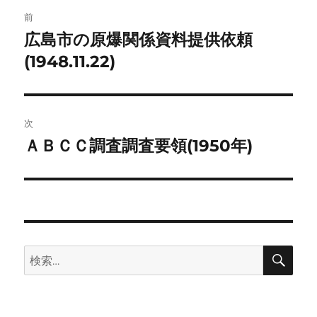
投
前
稿
広島市の原爆関係資料提供依頼
前
の
(1948.11.22)
ナ
投
ビ
稿:
ゲ
次
ＡＢＣＣ調査調査要領(1950年)
次
ー
の
シ
投
稿:
ョ
ン
検
検
索
索: