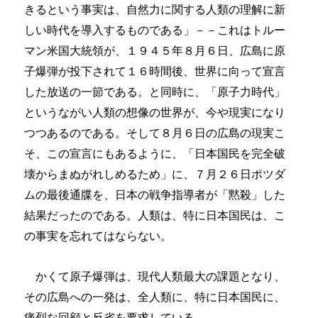
きるという事実は、自然力に関する人類の理解に新
しい時代を導入するものである」－－これはトルー
マン米国大統領が、１９４５年８月６日、広島に原
子爆弾が投下されて１６時間後、世界に向って宣言
した放送の一節である。と同時に、「原子力時代」
というながい人類の想像の世界が、今や現実になり
つつあるのである。そして８月６日の広島の現実こ
そ、この宣言にもあるように、「日本国民を完全破
壊からまぬがれしめるため」に、７月２６日ポツダ
ムの最後通牒を、日本の戦争指導者が「黙殺」した
結果だったのである。人類は、特に日本国民は、こ
の事実を忘れてはならない。
かくて原子爆弾は、現代人類最大の課題となり、
その広島への一発は、全人類に、特に日本国民に、
痛烈な回顧と反省を要求している。