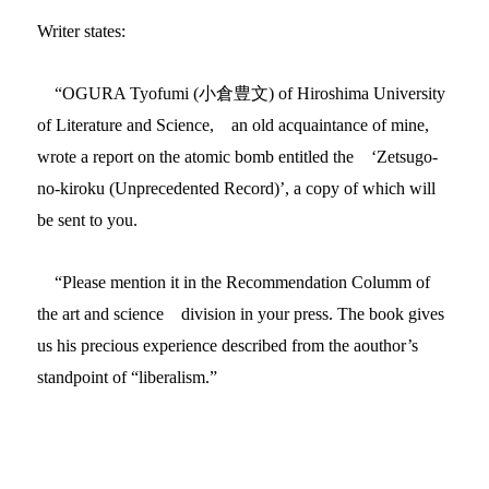
Writer states:
“OGURA Tyofumi (
小倉豊文
) of Hiroshima University
of Literature and Science,
an old acquaintance of mine,
wrote a report on the atomic bomb entitled the
‘Zetsugo-
no-kiroku (Unprecedented Record)’, a copy of which will
be sent to you.
“Please mention it in the Recommendation Columm of
the art and science
division in your press. The book gives
us his precious experience described from the aouthor’s
standpoint of “liberalism.”