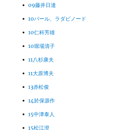
09藤井日達
10パール、ラダビノード
10仁科芳雄
10堀場清子
11八杉康夫
11大原博夫
13赤松俊
14於保源作
15中津泰人
15松江澄