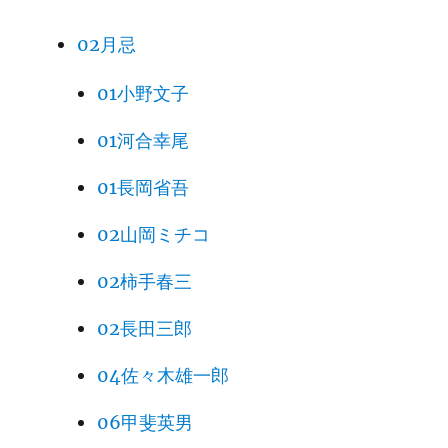
02月忌
01小野文子
01河合幸尾
01長岡省吾
02山岡ミチコ
02柿手春三
02長田三郎
04佐々木雄一郎
06甲斐英男