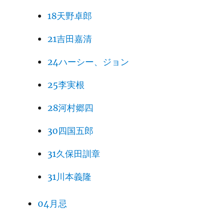
18天野卓郎
21吉田嘉清
24ハーシー、ジョン
25李実根
28河村郷四
30四国五郎
31久保田訓章
31川本義隆
04月忌