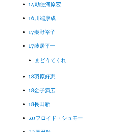
14勅使河原宏
16川端康成
17秦野裕子
17藤居平一
まどうてくれ
18羽原好恵
18金子満広
18長田新
20フロイド・シュモー
22原田勉