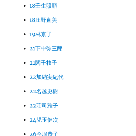
18壬生照順
18庄野直美
19林京子
21下中弥三郎
21関千枝子
22加納実紀代
22名越史樹
22荘司雅子
24児玉健次
26今堀恭子