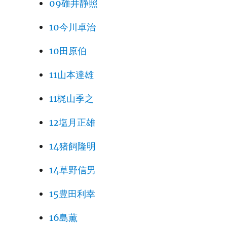
09碓井静照
10今川卓治
10田原伯
11山本達雄
11梶山季之
12塩月正雄
14猪飼隆明
14草野信男
15豊田利幸
16島薫