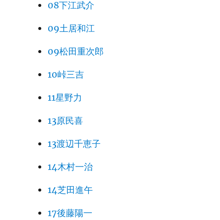
08下江武介
09土居和江
09松田重次郎
10峠三吉
11星野力
13原民喜
13渡辺千恵子
14木村一治
14芝田進午
17後藤陽一