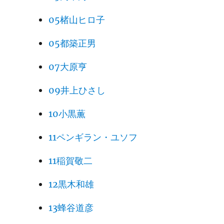
05楮山ヒロ子
05都築正男
07大原亨
09井上ひさし
10小黒薫
11ペンギラン・ユソフ
11稲賀敬二
12黒木和雄
13蜂谷道彦