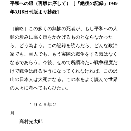
平和への燈（再版に序して）［『絶後の記録』
1949
年
3
月
6
日刊版より抄録］
［前略］この多くの無惨の死者が、もし平和への人
類の歩みに高く燈をかかげるものとならなかった
ら、どう為よう。この記録を読んだら、どんな政治
家でも、軍人でも、もう実際の戦争をする気はなく
なるであらう。今後、せめて所謂冷たい戦争程度だ
けで戦争は終るやうになってくれなければ、この沢
山の日本人は犬死になる。この本をよく読んで世界
の人々に考へてもらひたい。
１９４９年２
月
高村光太郎