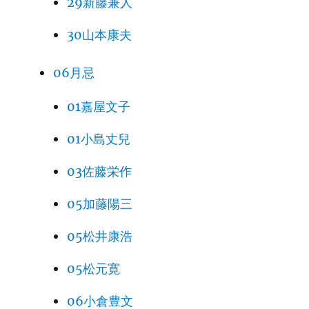
29新藤兼人
30山本康夫
06月忌
01嘉屋文子
01小島丈兒
03佐藤栄作
05加藤陽三
05松井康浩
05松元寛
06小倉豊文