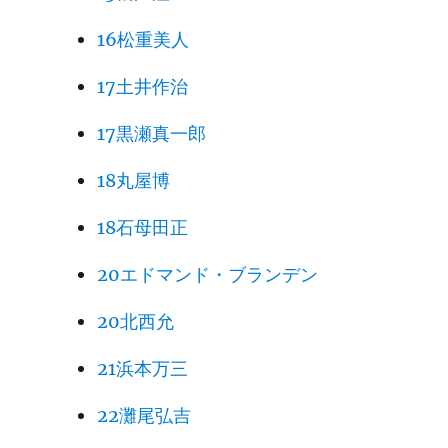
16松重美人
17土井作治
17黒瀬真一郎
18丸屋博
18石母田正
20エドマンド・ブランデン
20北西允
21浜本万三
22灘尾弘吉