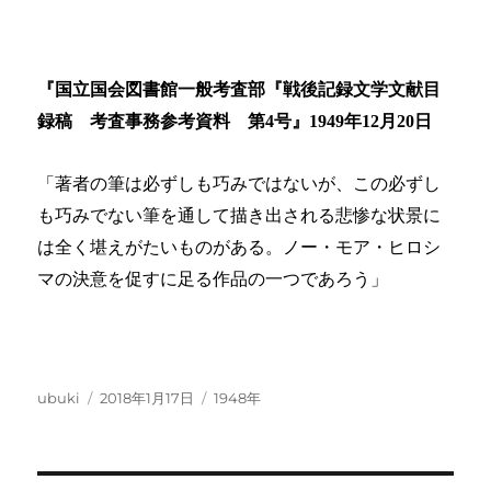
『国立国会図書館一般考査部『戦後記録文学文献目
録稿 考査事務参考資料 第
4
号』
1949
年
12
月
20
日
「著者の筆は必ずしも巧みではないが、この必ずし
も巧みでない筆を通して描き出される悲惨な状景に
は全く堪えがたいものがある。ノー・モア・ヒロシ
マの決意を促すに足る作品の一つであろう」
投
投
カ
ubuki
2018年1月17日
1948年
稿
稿
テ
者
日:
ゴ
リ
ー