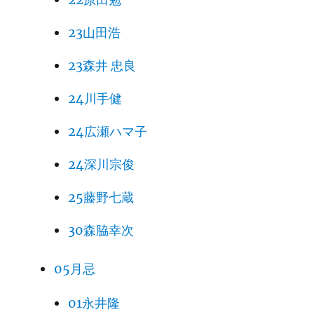
23山田浩
23森井 忠良
24川手健
24広瀬ハマ子
24深川宗俊
25藤野七蔵
30森脇幸次
05月忌
01永井隆