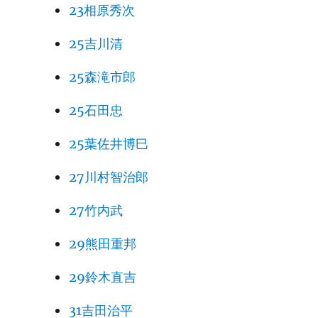
23相原秀次
25吉川清
25森滝市郎
25石田忠
25葉佐井博巳
27川村智治郎
27竹内武
29熊田重邦
29鈴木直吉
31吉田治平