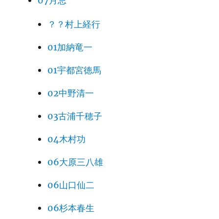
07月忌
？？村上経行
01加納竜一
01宇都宮徳馬
02中野清一
03古浦千穂子
04木村功
06大原三八雄
06山口仙二
06杉本春生