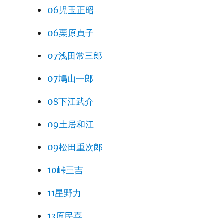
06児玉正昭
06栗原貞子
07浅田常三郎
07鳩山一郎
08下江武介
09土居和江
09松田重次郎
10峠三吉
11星野力
13原民喜