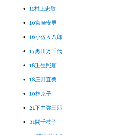
11村上忠敬
16宮崎安男
16小佐々八郎
17黒川万千代
18壬生照順
18庄野直美
19林京子
21下中弥三郎
21関千枝子