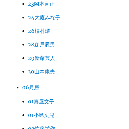
23岡本直正
24大庭みな子
26植村環
28森戸辰男
29新藤兼人
30山本康夫
06月忌
01嘉屋文子
01小島丈兒
03佐藤栄作