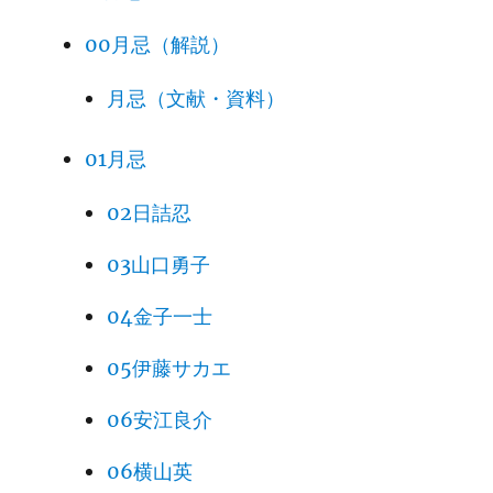
00月忌（解説）
月忌（文献・資料）
01月忌
02日詰忍
03山口勇子
04金子一士
05伊藤サカエ
06安江良介
06横山英