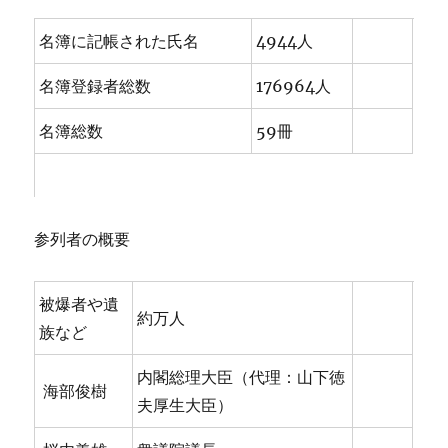
名簿に記帳された氏名
4944人
名簿登録者総数
176964人
名簿総数
59冊
参列者の概要
被爆者や遺
約万人
族など
内閣総理大臣（代理：山下徳
海部俊樹
夫厚生大臣）