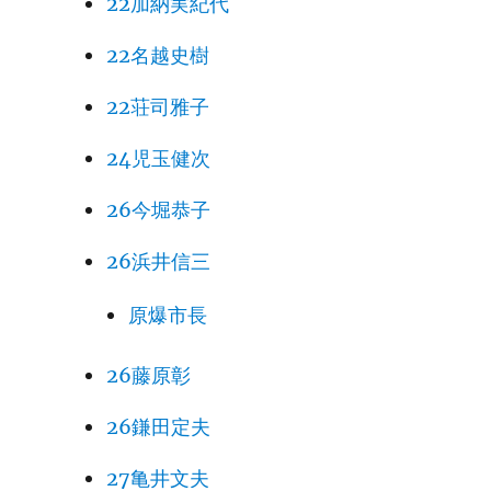
22加納実紀代
22名越史樹
22荘司雅子
24児玉健次
26今堀恭子
26浜井信三
原爆市長
26藤原彰
26鎌田定夫
27亀井文夫