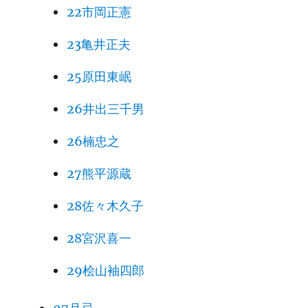
22市岡正憲
23亀井正夫
25原田東岷
26井出三千男
26楠忠之
27熊平源蔵
28佐々木久子
28宮沢喜一
29桧山袖四郎