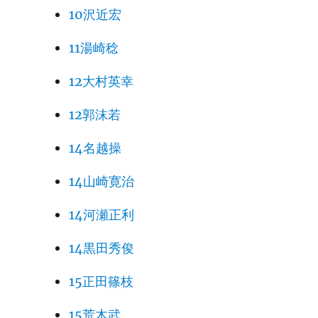
10沢近宏
11湯崎稔
12大村英幸
12郭沫若
14名越操
14山崎寛治
14河瀬正利
14黒田秀俊
15正田篠枝
15荒木武