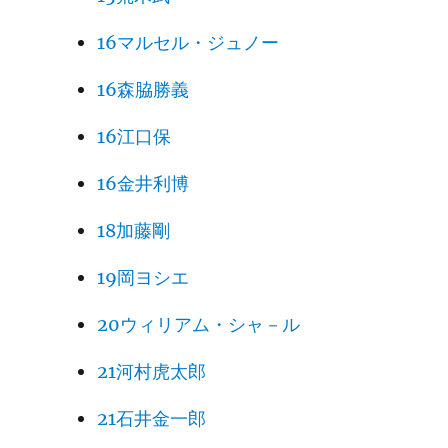
16マルセル・ジュノー
16森脇勝義
16江口保
16金井利博
18加藤剛
19岡ヨシエ
20ウィリアム・シャ－ル
21河村虎太郎
21石井金一郎