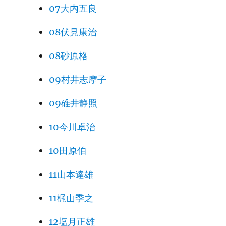
07大内五良
08伏見康治
08砂原格
09村井志摩子
09碓井静照
10今川卓治
10田原伯
11山本達雄
11梶山季之
12塩月正雄