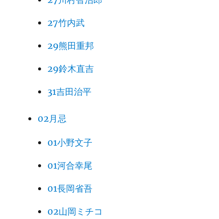
27竹内武
29熊田重邦
29鈴木直吉
31吉田治平
02月忌
01小野文子
01河合幸尾
01長岡省吾
02山岡ミチコ