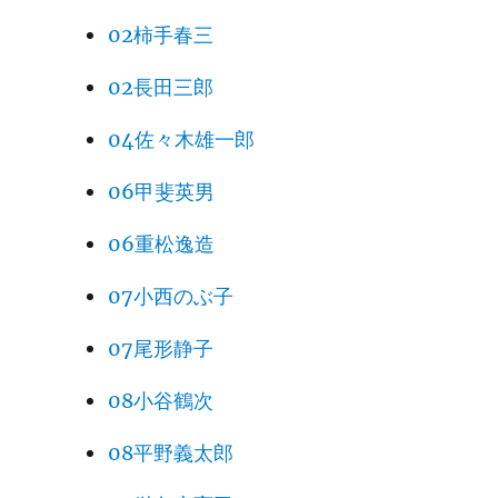
02柿手春三
02長田三郎
04佐々木雄一郎
06甲斐英男
06重松逸造
07小西のぶ子
07尾形静子
08小谷鶴次
08平野義太郎