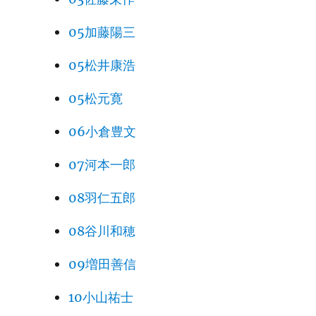
05加藤陽三
05松井康浩
05松元寛
06小倉豊文
07河本一郎
08羽仁五郎
08谷川和穂
09増田善信
10小山祐士