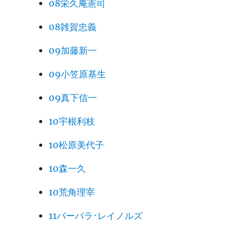
08栄久庵憲司
08雑賀忠義
09加藤新一
09小笠原基生
09真下信一
10宇根利枝
10松原美代子
10森一久
10荒角理宰
11バーバラ･レイノルズ