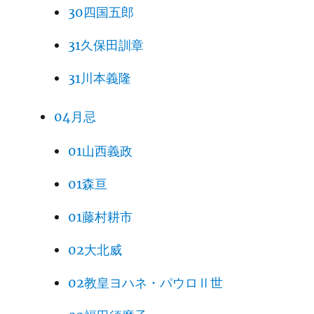
30四国五郎
31久保田訓章
31川本義隆
04月忌
01山西義政
01森亘
01藤村耕市
02大北威
02教皇ヨハネ・パウロⅡ世