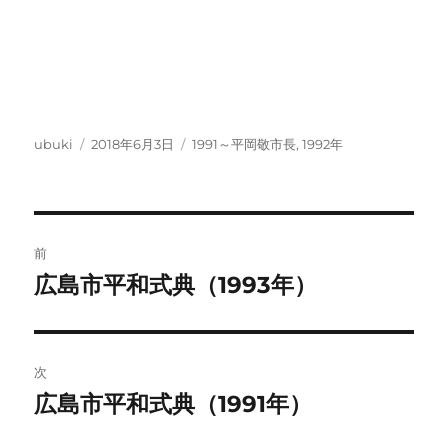
投
投
カ
ubuki
2018年6月3日
1991～平岡敬市長
,
1992年
稿
稿
テ
者
日:
ゴ
リ
ー
投
前
稿
広島市平和式典（1993年）
前
の
ナ
投
ビ
稿:
次
ゲ
広島市平和式典（1991年）
次
の
ー