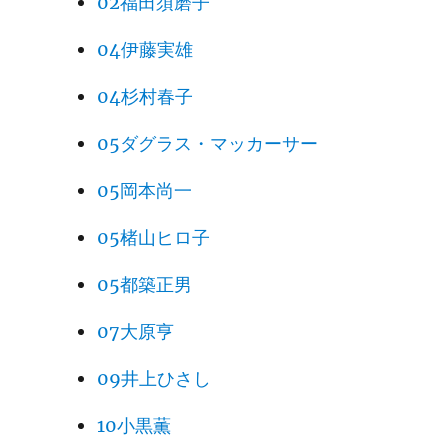
02福田須磨子
04伊藤実雄
04杉村春子
05ダグラス・マッカーサー
05岡本尚一
05楮山ヒロ子
05都築正男
07大原亨
09井上ひさし
10小黒薫