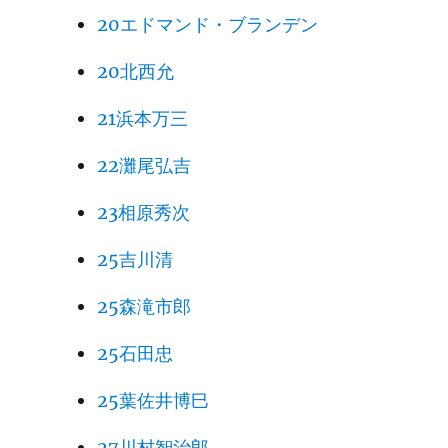
20エドマンド・ブランデン
20北西允
21浜本万三
22灘尾弘吉
23相原秀次
25吉川清
25森滝市郎
25石田忠
25葉佐井博巳
27川村智治郎