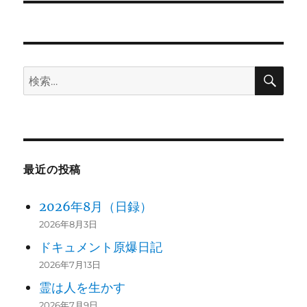
投
シ
稿:
ョ
検
検
ン
索
索:
最近の投稿
2026年8月（日録）
2026年8月3日
ドキュメント原爆日記
2026年7月13日
霊は人を生かす
2026年7月9日