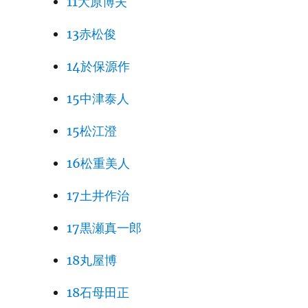
11大原博夫
13赤松俊
14於保源作
15中津泰人
15松江澄
16松重美人
17土井作治
17黒瀬真一郎
18丸屋博
18石母田正