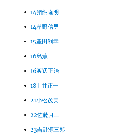
14猪飼隆明
14草野信男
15豊田利幸
16島薫
16渡辺正治
18中井正一
21小松茂美
22佐藤月二
23吉野源三郎