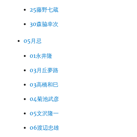
25藤野七蔵
30森脇幸次
05月忌
01永井隆
03月丘夢路
03高橋和巳
04菊池武彦
05文沢隆一
06渡辺忠雄