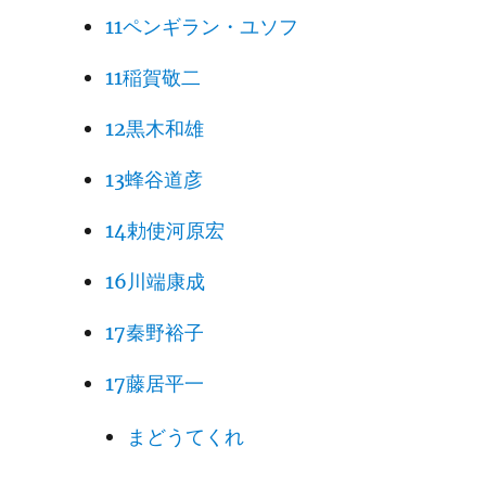
11ペンギラン・ユソフ
11稲賀敬二
12黒木和雄
13蜂谷道彦
14勅使河原宏
16川端康成
17秦野裕子
17藤居平一
まどうてくれ