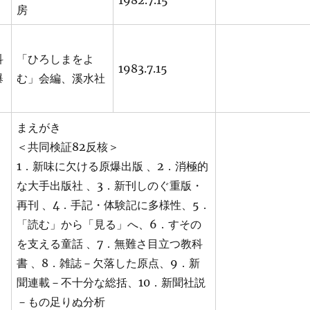
1982.7.15
房
科
「ひろしまをよ
1983.7.15
爆
む」会編、溪水社
まえがき
＜共同検証82反核＞
1．新味に欠ける原爆出版 、2．消極的
な大手出版社 、3．新刊しのぐ重版・
再刊 、4．手記・体験記に多様性、5．
「読む」から「見る」へ、6．すその
を支える童話 、7．無難さ目立つ教科
書 、8．雑誌－欠落した原点、9．新
聞連載－不十分な総括、10．新聞社説
－もの足りぬ分析