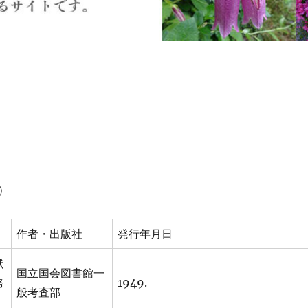
）
作者・出版社
発行年月日
献
国立国会図書館一
務
1949.
般考査部