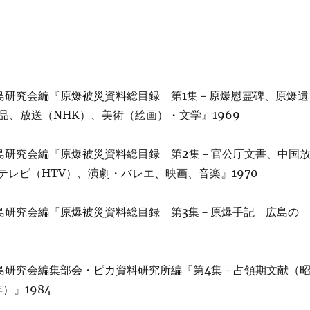
島研究会編『原爆被災資料総目録 第1集－原爆慰霊碑、原爆遺
品、放送（NHK）、美術（絵画）・文学』1969
島研究会編『原爆被災資料総目録 第2集－官公庁文書、中国
テレビ（HTV）、演劇・バレエ、映画、音楽』1970
島研究会編『原爆被災資料総目録 第3集－原爆手記 広島の
島研究会編集部会・ピカ資料研究所編『第4集－占領期文献（
）』1984