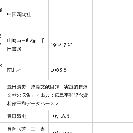
8
中国新聞社
録
山崎与三郎編、千
中
1954.7.23
田書房
8
南北社
1968.8
豊田清史「原爆文献目録－実践的原爆
文献の収集」＜出典：広島平和記念資
料館平和データベース＞
豊田清史
1971.8.6
長岡弘芳、三一書