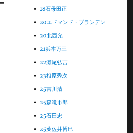
18石母田正
20エドマンド・ブランデン
20北西允
21浜本万三
22灘尾弘吉
23相原秀次
25吉川清
25森滝市郎
25石田忠
25葉佐井博巳