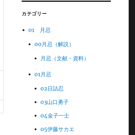
カテゴリー
01 月忌
00月忌（解説）
月忌（文献・資料）
01月忌
02日詰忍
03山口勇子
04金子一士
05伊藤サカエ