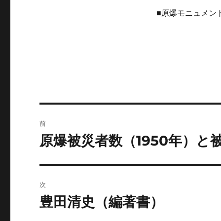
■原爆モニュメン
投
前
稿
原爆被災者数（1950年）
前
の
ナ
投
ビ
稿:
次
ゲ
豊田清史（編著書）
次
の
ー