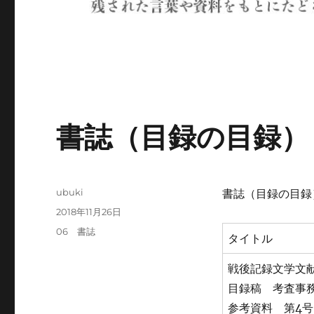
書誌（目録の目録）
投
ubuki
書誌（目録の目録
稿
投
2018年11月26日
者
稿
カ
06 書誌
タイトル
日:
テ
ゴ
戦後記録文学文
リ
目録稿 考査事
ー
参考資料 第4号