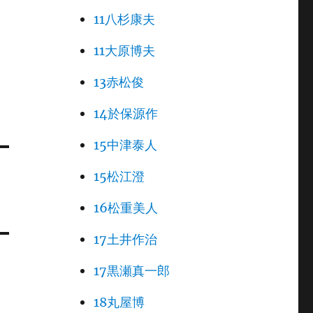
11八杉康夫
11大原博夫
13赤松俊
14於保源作
15中津泰人
15松江澄
16松重美人
17土井作治
17黒瀬真一郎
18丸屋博