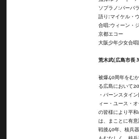
ソプラノ:バーバ
語り:マイケル・
合唱:ウィーン・
京都エコー
大阪少年少女合唱
荒木武(広島市長 Ma
被爆40周年をむ
る広島において2
・バーンスタイン
ィー・ユース・オ
の皆様により平和
は、まことに有意
戦後40年、核兵
もむなしく、核兵