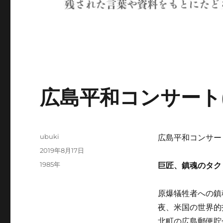
広島平和コンサート(1
投
ubuki
広島平和コンサート(
稿
投
2019年8月17日
者
稿
カ
1985年
巨匠、鎮魂のタク
日:
テ
ゴ
原爆犠牲者への鎮
リ
ー
夜、米国の世界的
北町の広島郵便貯