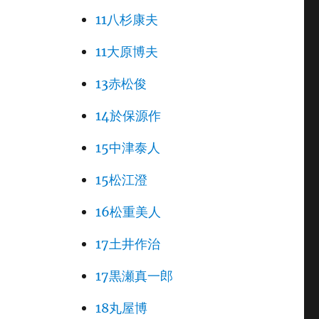
11八杉康夫
11大原博夫
13赤松俊
14於保源作
15中津泰人
15松江澄
16松重美人
17土井作治
17黒瀬真一郎
18丸屋博