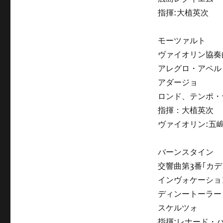
指揮:大植英次
モーツァルト
ヴァイオリン協奏曲
アレグロ・アペル
アダージョ
ロンド、テンポ・
指揮：大植英次
ヴァイオリン:五
バーンスタイン
交響曲第3番｢カデ
インヴォケーショ
ディンートーラー
スケルツォ
指揮:レナード・