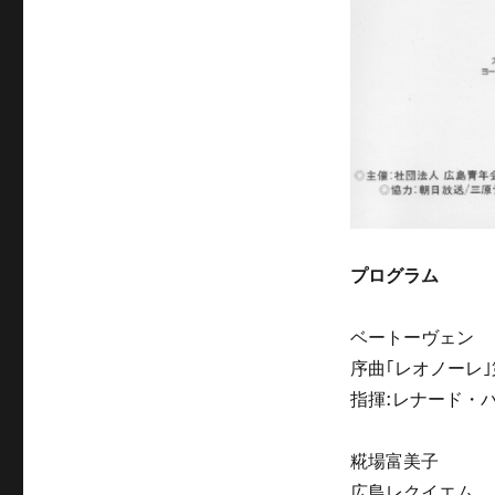
プログラム
ベートーヴェン
序曲｢レオノーレ｣
指揮:レナード・
糀場富美子
広島レクイエム