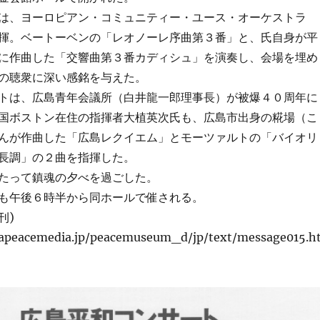
は、ヨーロピアン・コミュニティー・ユース・オーケストラ
揮。ベートーベンの「レオノーレ序曲第３番」と、氏自身が平
に作曲した「交響曲第３番カディシュ」を演奏し、会場を埋め
の聴衆に深い感銘を与えた。
トは、広島青年会議所（白井龍一郎理事長）が被爆４０周年に
国ボストン在住の指揮者大植英次氏も、広島市出身の糀場（こ
んが作曲した「広島レクイエム」とモーツァルトの「バイオリ
長調」の２曲を指揮した。
たって鎮魂の夕べを過ごした。
も午後６時半から同ホールで催される。
刊)
mapeacemedia.jp/peacemuseum_d/jp/text/message015.h