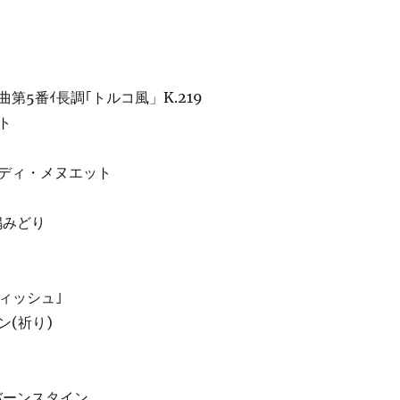
第5番ｲ長調｢トルコ風」K.219
ト
ディ・メヌエット
嶋みどり
ィッシュ｣
ン(祈り)
バーンスタイン