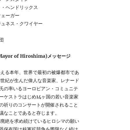
ラ・ヘンドリックス
ウェーガー
ジュネス・クワイヤー
団
yor of Hiroshima)メッセージ
かえる本年、世界で最初の被爆都市であ
0世紀が生んだ偉人な音楽家、レナード
氏の率いるヨーロピアン・コミュニテ
ーケストラはじめ14ヶ国の若い音楽家
の祈りのコンサートが開催されること
議なことであると存じます。
器廃絶を求め続けているヒロシマの願い
器保有国は核軍拡競争を際限なく続け