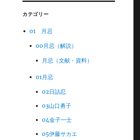
カテゴリー
01 月忌
00月忌（解説）
月忌（文献・資料）
01月忌
02日詰忍
03山口勇子
04金子一士
05伊藤サカエ