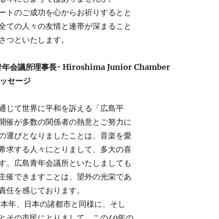
ートのご成功を心からお祈りするとと
全ての人々の友情と連帯が深まること
さつといたします。
議所理事長･ Hiroshima Junior Chamber
)メッセージ
通じて世界に平和を訴える「広島平
開催が多数の関係者の熱意とご努力に
の運びとなりましたことは、音楽を愛
希求する人々にとりまして、多大の喜
す。広島青年会議所といたしましても
主催できますことは、望外の光栄であ
責任を感じております。
る本年、日本の諸都市と同様に、そし
とその市民にとりまして、この40年の