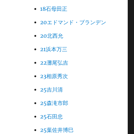
18石母田正
20エドマンド・ブランデン
20北西允
21浜本万三
22灘尾弘吉
23相原秀次
25吉川清
25森滝市郎
25石田忠
25葉佐井博巳