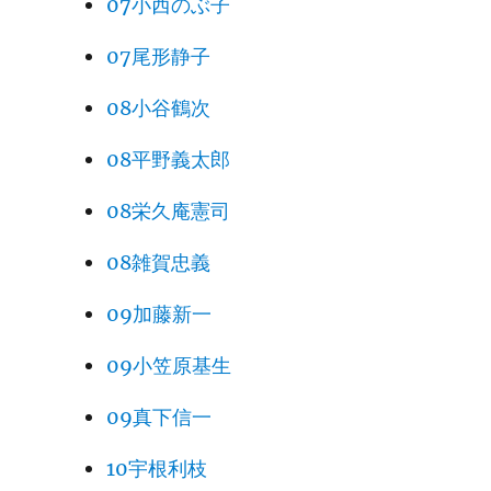
07小西のぶ子
07尾形静子
08小谷鶴次
08平野義太郎
08栄久庵憲司
08雑賀忠義
09加藤新一
09小笠原基生
09真下信一
10宇根利枝