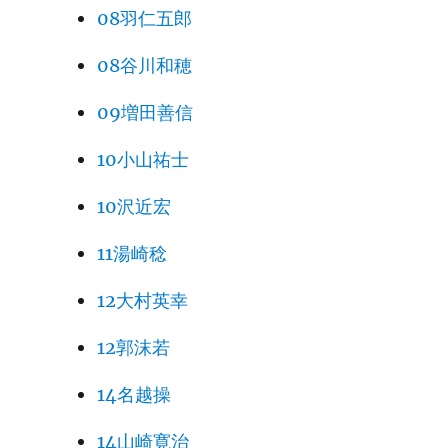
08羽仁五郎
08谷川和穂
09増田善信
10小山祐士
10沢近宏
11湯崎稔
12大村英幸
12郭沫若
14名越操
14山崎寛治