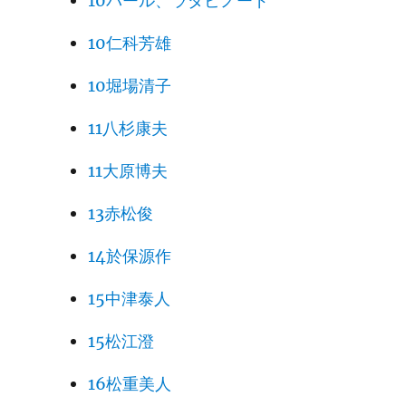
10パール、ラダビノード
10仁科芳雄
10堀場清子
11八杉康夫
11大原博夫
13赤松俊
14於保源作
15中津泰人
15松江澄
16松重美人