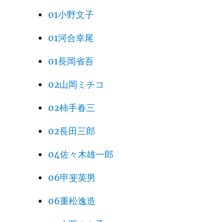
01小野文子
01河合幸尾
01長岡省吾
02山岡ミチコ
02柿手春三
02長田三郎
04佐々木雄一郎
06甲斐英男
06重松逸造