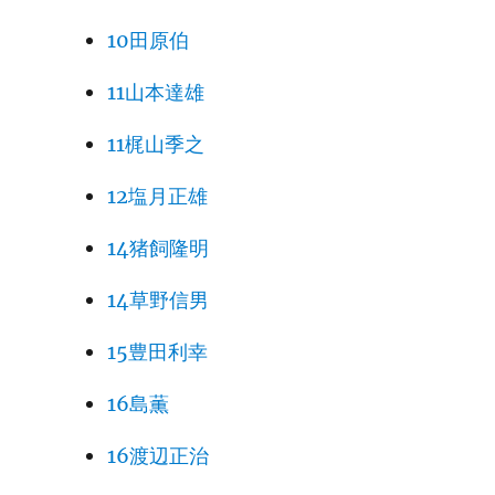
10田原伯
11山本達雄
11梶山季之
12塩月正雄
14猪飼隆明
14草野信男
15豊田利幸
16島薫
16渡辺正治