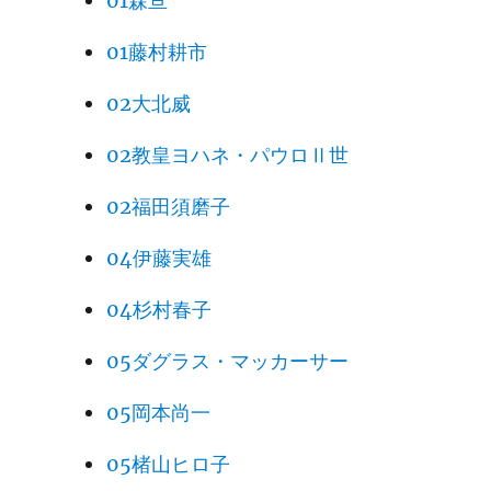
01森亘
01藤村耕市
02大北威
02教皇ヨハネ・パウロⅡ世
02福田須磨子
04伊藤実雄
04杉村春子
05ダグラス・マッカーサー
05岡本尚一
05楮山ヒロ子