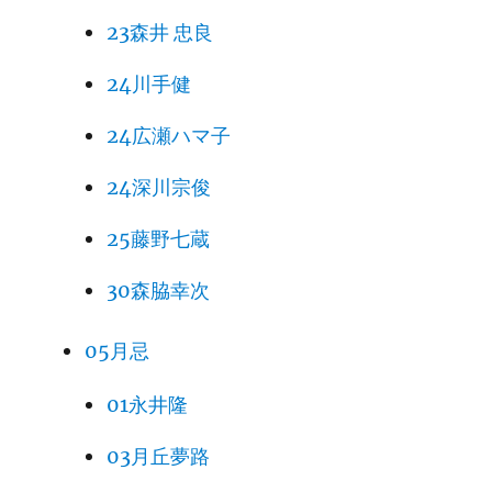
23森井 忠良
24川手健
24広瀬ハマ子
24深川宗俊
25藤野七蔵
30森脇幸次
05月忌
01永井隆
03月丘夢路