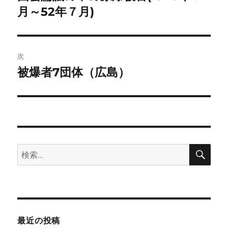
の
月～52年７月)
ナ
投
ビ
稿:
ゲ
次
被爆者7団体（広島）
次
ー
の
シ
投
稿:
ョ
ン
検
検
索
索:
最近の投稿