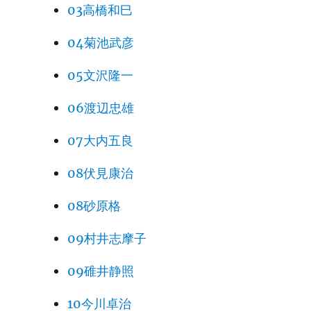
03高橋和巳
04菊池武彦
05文沢隆一
06渡辺忠雄
07大内五良
08伏見康治
08砂原格
09村井志摩子
09碓井静照
10今川卓治