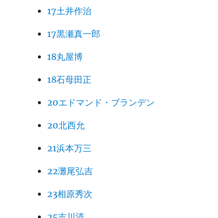
17土井作治
17黒瀬真一郎
18丸屋博
18石母田正
20エドマンド・ブランデン
20北西允
21浜本万三
22灘尾弘吉
23相原秀次
25吉川清