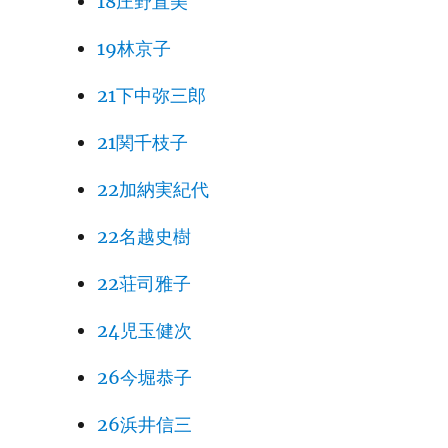
18庄野直美
19林京子
21下中弥三郎
21関千枝子
22加納実紀代
22名越史樹
22荘司雅子
24児玉健次
26今堀恭子
26浜井信三