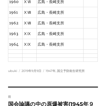
1960
ⅩⅦ
広島・長崎支所
1961
ⅩⅧ
広島・長崎支所
1962
ⅩⅧ
広島・長崎支所
1963
ⅩⅨ
広島・長崎支所
1964
ⅩⅨ
広島・長崎支所
投
投
カ
ubuki
2019年9月9日
1947年
,
国立予防衛生研究所
稿
稿
テ
者
日:
ゴ
リ
ー
投
前
稿
国会論議の中の原爆被害(1945年９
前