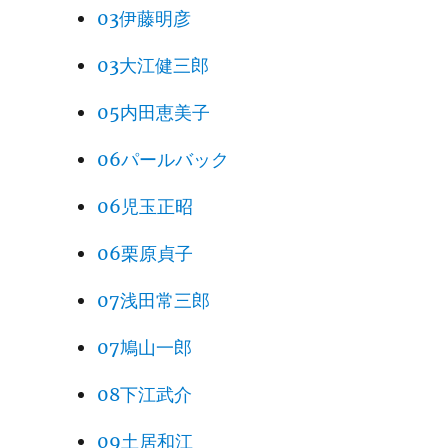
03伊藤明彦
03大江健三郎
05内田恵美子
06パールバック
06児玉正昭
06栗原貞子
07浅田常三郎
07鳩山一郎
08下江武介
09土居和江