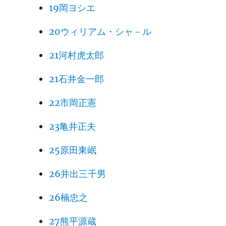
19岡ヨシエ
20ウィリアム・シャ－ル
21河村虎太郎
21石井金一郎
22市岡正憲
23亀井正夫
25原田東岷
26井出三千男
26楠忠之
27熊平源蔵