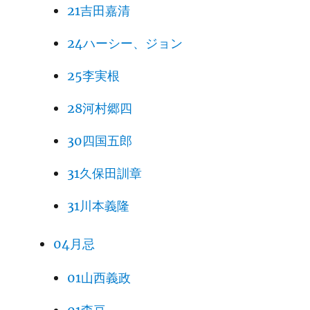
21吉田嘉清
24ハーシー、ジョン
25李実根
28河村郷四
30四国五郎
31久保田訓章
31川本義隆
04月忌
01山西義政