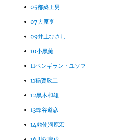
05都築正男
07大原亨
09井上ひさし
10小黒薫
11ペンギラン・ユソフ
11稲賀敬二
12黒木和雄
13蜂谷道彦
14勅使河原宏
16川端康成