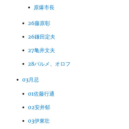
原爆市長
26藤原彰
26鎌田定夫
27亀井文夫
28パルメ、オロフ
03月忌
01佐藤行通
02安井郁
03伊東壮