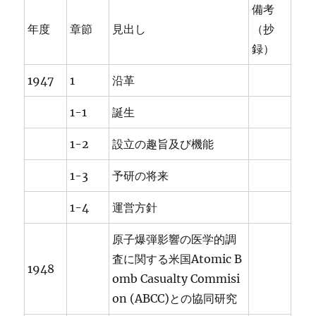
備考
年度
章節
見出し
（抄
録）
1947
1
沿革
1-1
誕生
1-2
設立の趣旨及び機能
1-3
予研の将来
1-4
運営方針
原子爆弾影響の医学的調
査に関する米国Atomic B
1948
omb Casualty Commisi
on (ABCC)との協同研究