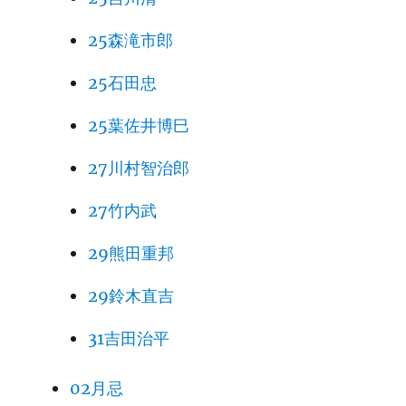
25森滝市郎
25石田忠
25葉佐井博巳
27川村智治郎
27竹内武
29熊田重邦
29鈴木直吉
31吉田治平
02月忌