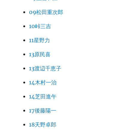
09松田重次郎
10峠三吉
11星野力
13原民喜
13渡辺千恵子
14木村一治
14芝田進午
17後藤陽一
18天野卓郎