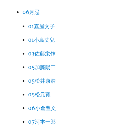
06月忌
01嘉屋文子
01小島丈兒
03佐藤栄作
05加藤陽三
05松井康浩
05松元寛
06小倉豊文
07河本一郎