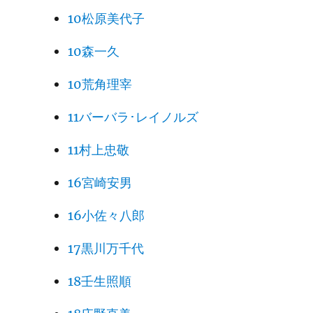
10松原美代子
10森一久
10荒角理宰
11バーバラ･レイノルズ
11村上忠敬
16宮崎安男
16小佐々八郎
17黒川万千代
18壬生照順