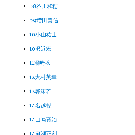
08谷川和穂
09増田善信
10小山祐士
10沢近宏
11湯崎稔
12大村英幸
12郭沫若
14名越操
14山崎寛治
14河瀬正利