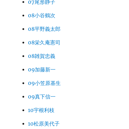
07尾形静子
08小谷鶴次
08平野義太郎
08栄久庵憲司
08雑賀忠義
09加藤新一
09小笠原基生
09真下信一
10宇根利枝
10松原美代子