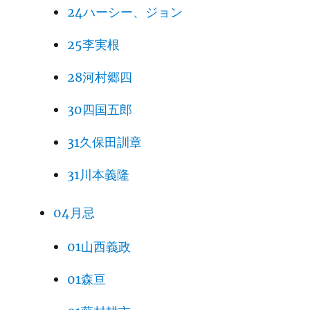
24ハーシー、ジョン
25李実根
28河村郷四
30四国五郎
31久保田訓章
31川本義隆
04月忌
01山西義政
01森亘