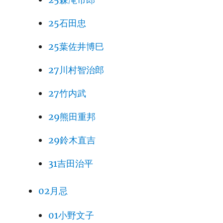
25石田忠
25葉佐井博巳
27川村智治郎
27竹内武
29熊田重邦
29鈴木直吉
31吉田治平
02月忌
01小野文子