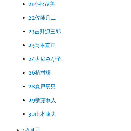
21小松茂美
22佐藤月二
23吉野源三郎
23岡本直正
24大庭みな子
26植村環
28森戸辰男
29新藤兼人
30山本康夫
06月忌