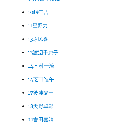
10峠三吉
11星野力
13原民喜
13渡辺千恵子
14木村一治
14芝田進午
17後藤陽一
18天野卓郎
21吉田嘉清