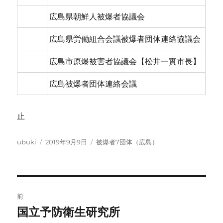
広島県朝鮮人被爆者協議会
広島県労働組合会議被爆者団体連絡協議会
広島市原爆被害者協議会【松井一實市長】
広島被爆者団体連絡会議
止
投
投
カ
ubuki
2019年9月9日
被爆者7団体（広島）
稿
稿
テ
者
日:
ゴ
リ
ー
投
前
稿
国立予防衛生研究所
前