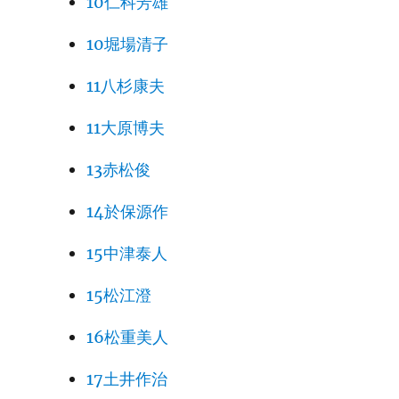
10仁科芳雄
10堀場清子
11八杉康夫
11大原博夫
13赤松俊
14於保源作
15中津泰人
15松江澄
16松重美人
17土井作治