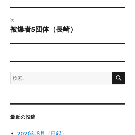
の
ナ
投
ビ
稿:
次
ゲ
被爆者5団体（長崎）
次
の
ー
投
シ
稿:
ョ
検
検
ン
索
索:
最近の投稿
2026年8月（日録）