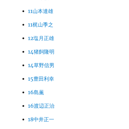
11山本達雄
11梶山季之
12塩月正雄
14猪飼隆明
14草野信男
15豊田利幸
16島薫
16渡辺正治
18中井正一