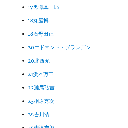
17黒瀬真一郎
18丸屋博
18石母田正
20エドマンド・ブランデン
20北西允
21浜本万三
22灘尾弘吉
23相原秀次
25吉川清
25森滝市郎