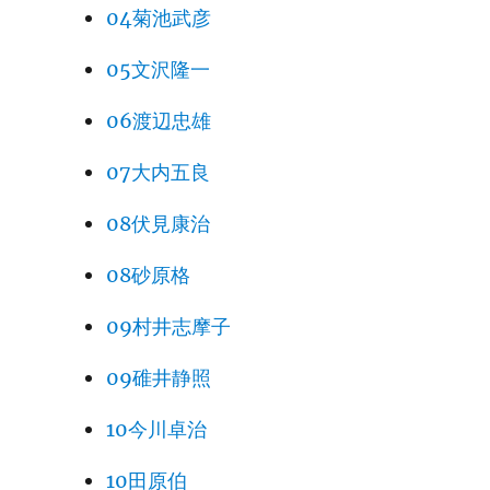
04菊池武彦
05文沢隆一
06渡辺忠雄
07大内五良
08伏見康治
08砂原格
09村井志摩子
09碓井静照
10今川卓治
10田原伯