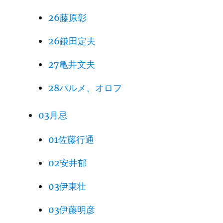
26藤原彰
26鎌田定夫
27亀井文夫
28パルメ、オロフ
03月忌
01佐藤行通
02安井郁
03伊東壮
03伊藤明彦