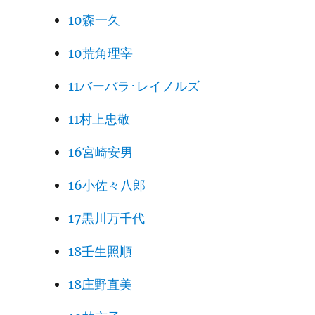
10森一久
10荒角理宰
11バーバラ･レイノルズ
11村上忠敬
16宮崎安男
16小佐々八郎
17黒川万千代
18壬生照順
18庄野直美