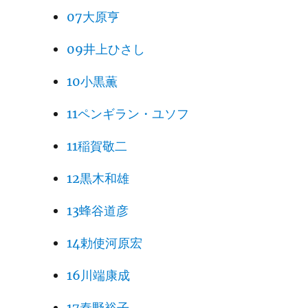
07大原亨
09井上ひさし
10小黒薫
11ペンギラン・ユソフ
11稲賀敬二
12黒木和雄
13蜂谷道彦
14勅使河原宏
16川端康成
17秦野裕子