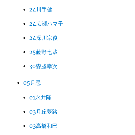
24川手健
24広瀬ハマ子
24深川宗俊
25藤野七蔵
30森脇幸次
05月忌
01永井隆
03月丘夢路
03高橋和巳