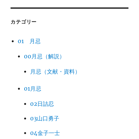
カテゴリー
01 月忌
00月忌（解説）
月忌（文献・資料）
01月忌
02日詰忍
03山口勇子
04金子一士