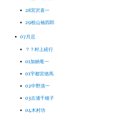
28宮沢喜一
29桧山袖四郎
07月忌
？？村上経行
01加納竜一
01宇都宮徳馬
02中野清一
03古浦千穂子
04木村功