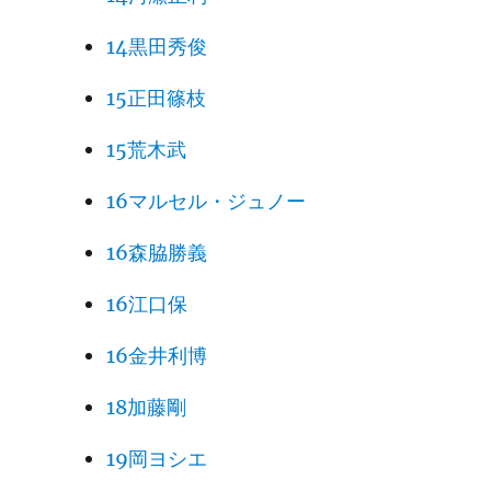
14黒田秀俊
15正田篠枝
15荒木武
16マルセル・ジュノー
16森脇勝義
16江口保
16金井利博
18加藤剛
19岡ヨシエ