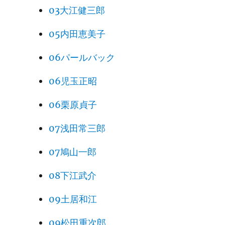
03大江健三郎
05内田恵美子
06パールバック
06児玉正昭
06栗原貞子
07浅田常三郎
07鳩山一郎
08下江武介
09土居和江
09松田重次郎