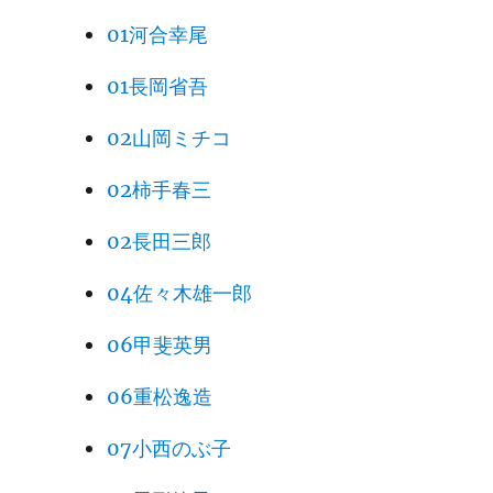
01河合幸尾
01長岡省吾
02山岡ミチコ
02柿手春三
02長田三郎
04佐々木雄一郎
06甲斐英男
06重松逸造
07小西のぶ子