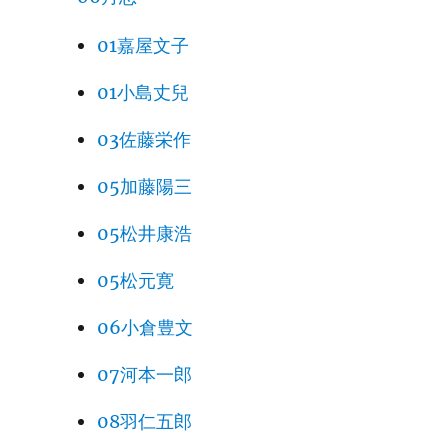
01嘉屋文子
01小島丈兒
03佐藤栄作
05加藤陽三
05松井康浩
05松元寛
06小倉豊文
07河本一郎
08羽仁五郎