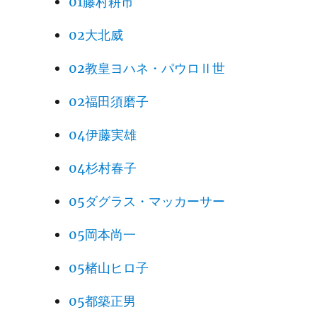
01藤村耕市
02大北威
02教皇ヨハネ・パウロⅡ世
02福田須磨子
04伊藤実雄
04杉村春子
05ダグラス・マッカーサー
05岡本尚一
05楮山ヒロ子
05都築正男