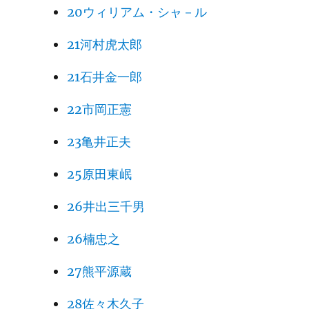
20ウィリアム・シャ－ル
21河村虎太郎
21石井金一郎
22市岡正憲
23亀井正夫
25原田東岷
26井出三千男
26楠忠之
27熊平源蔵
28佐々木久子