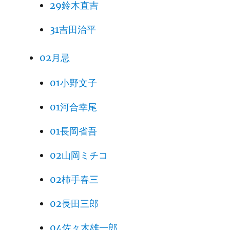
29鈴木直吉
31吉田治平
02月忌
01小野文子
01河合幸尾
01長岡省吾
02山岡ミチコ
02柿手春三
02長田三郎
04佐々木雄一郎