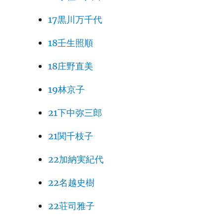
17黒川万千代
18壬生照順
18庄野直美
19林京子
21下中弥三郎
21関千枝子
22加納実紀代
22名越史樹
22荘司雅子