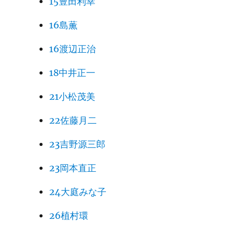
15豊田利幸
16島薫
16渡辺正治
18中井正一
21小松茂美
22佐藤月二
23吉野源三郎
23岡本直正
24大庭みな子
26植村環