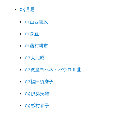
04月忌
01山西義政
01森亘
01藤村耕市
02大北威
02教皇ヨハネ・パウロⅡ世
02福田須磨子
04伊藤実雄
04杉村春子