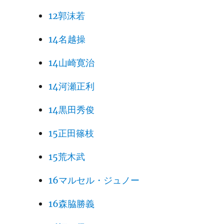
12郭沫若
14名越操
14山崎寛治
14河瀬正利
14黒田秀俊
15正田篠枝
15荒木武
16マルセル・ジュノー
16森脇勝義