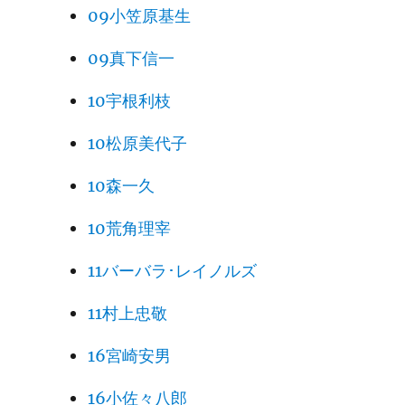
09小笠原基生
09真下信一
10宇根利枝
10松原美代子
10森一久
10荒角理宰
11バーバラ･レイノルズ
11村上忠敬
16宮崎安男
16小佐々八郎