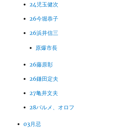
24児玉健次
26今堀恭子
26浜井信三
原爆市長
26藤原彰
26鎌田定夫
27亀井文夫
28パルメ、オロフ
03月忌