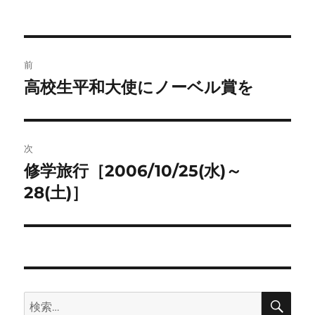
者
日:
ゴ
リ
ー
投
前
稿
高校生平和大使にノーベル賞を
前
の
ナ
投
ビ
稿:
次
ゲ
修学旅行［2006/10/25(水)～
次
の
28(土)］
ー
投
シ
稿:
ョ
ン
検
検
索