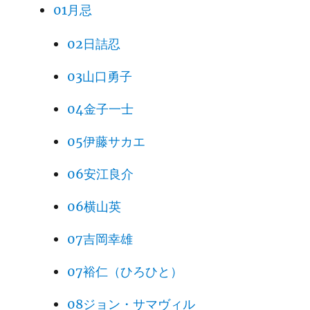
01月忌
02日詰忍
03山口勇子
04金子一士
05伊藤サカエ
06安江良介
06横山英
07吉岡幸雄
07裕仁（ひろひと）
08ジョン・サマヴィル