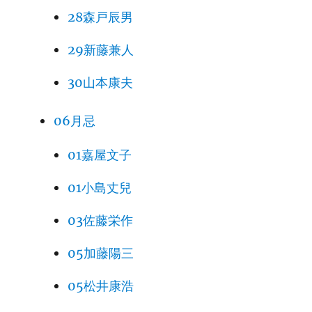
28森戸辰男
29新藤兼人
30山本康夫
06月忌
01嘉屋文子
01小島丈兒
03佐藤栄作
05加藤陽三
05松井康浩