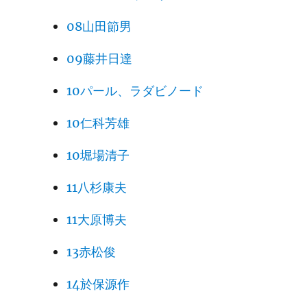
08山田節男
09藤井日達
10パール、ラダビノード
10仁科芳雄
10堀場清子
11八杉康夫
11大原博夫
13赤松俊
14於保源作