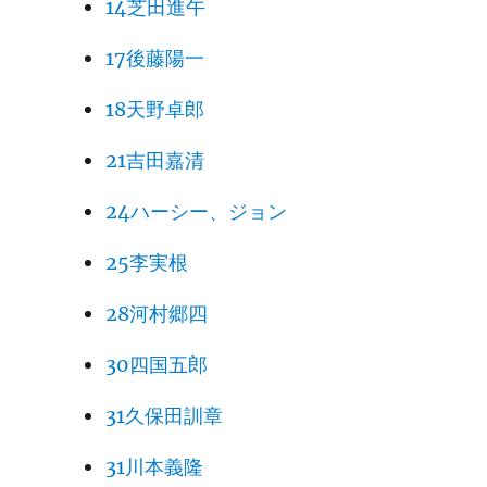
14芝田進午
17後藤陽一
18天野卓郎
21吉田嘉清
24ハーシー、ジョン
25李実根
28河村郷四
30四国五郎
31久保田訓章
31川本義隆