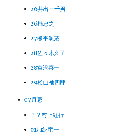
26井出三千男
26楠忠之
27熊平源蔵
28佐々木久子
28宮沢喜一
29桧山袖四郎
07月忌
？？村上経行
01加納竜一