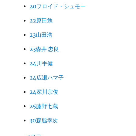
20フロイド・シュモー
22原田勉
23山田浩
23森井 忠良
24川手健
24広瀬ハマ子
24深川宗俊
25藤野七蔵
30森脇幸次