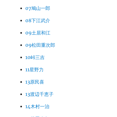
07鳩山一郎
08下江武介
09土居和江
09松田重次郎
10峠三吉
11星野力
13原民喜
13渡辺千恵子
14木村一治