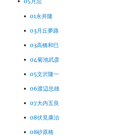
05月忌
01永井隆
03月丘夢路
03高橋和巳
04菊池武彦
05文沢隆一
06渡辺忠雄
07大内五良
08伏見康治
08砂原格