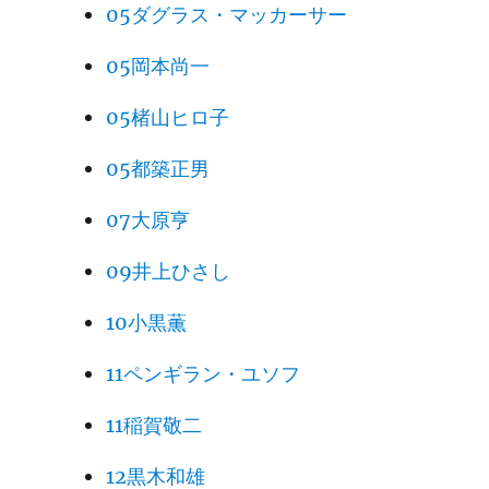
05ダグラス・マッカーサー
05岡本尚一
05楮山ヒロ子
05都築正男
07大原亨
09井上ひさし
10小黒薫
11ペンギラン・ユソフ
11稲賀敬二
12黒木和雄