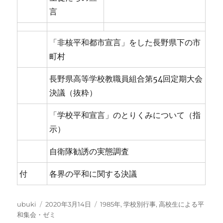
言
「非核平和都市宣言」をした長野県下の市
町村
長野県高等学校教職員組合第54回定期大会
決議（抜粋）
「学校平和宣言」のとりくみについて（指
示）
自衛隊勧誘の実態調査
付
各界の平和に関する決議
投
投
カ
ubuki
2020年3月14日
1985年
,
学校別行事
,
高校生による平
稿
稿
テ
和集会・ゼミ