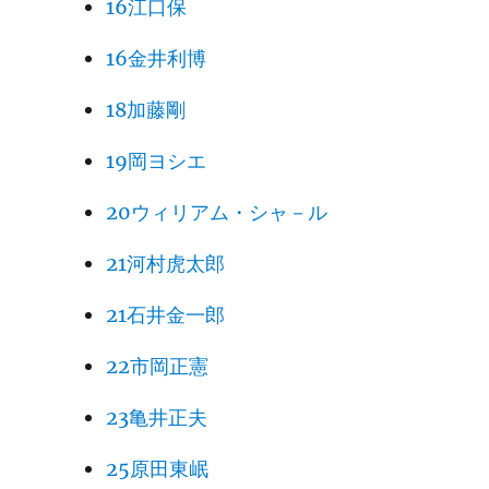
16江口保
16金井利博
18加藤剛
19岡ヨシエ
20ウィリアム・シャ－ル
21河村虎太郎
21石井金一郎
22市岡正憲
23亀井正夫
25原田東岷