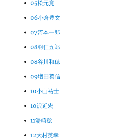
05松元寛
06小倉豊文
07河本一郎
08羽仁五郎
08谷川和穂
09増田善信
10小山祐士
10沢近宏
11湯崎稔
12大村英幸