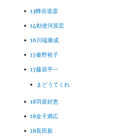
13蜂谷道彦
14勅使河原宏
16川端康成
17秦野裕子
17藤居平一
まどうてくれ
18羽原好恵
18金子満広
18長田新