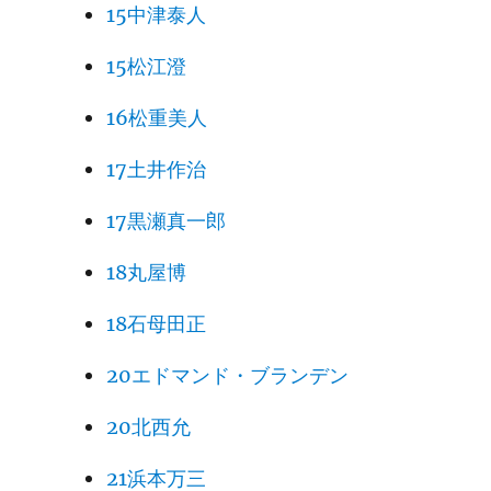
15中津泰人
15松江澄
16松重美人
17土井作治
17黒瀬真一郎
18丸屋博
18石母田正
20エドマンド・ブランデン
20北西允
21浜本万三