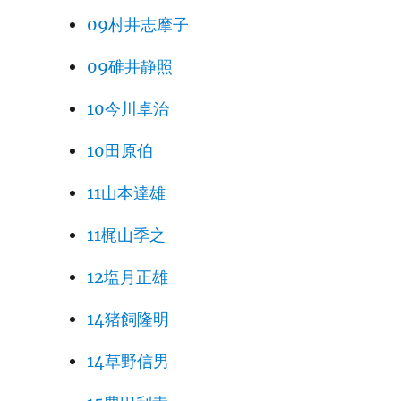
09村井志摩子
09碓井静照
10今川卓治
10田原伯
11山本達雄
11梶山季之
12塩月正雄
14猪飼隆明
14草野信男