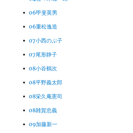
06甲斐英男
06重松逸造
07小西のぶ子
07尾形静子
08小谷鶴次
08平野義太郎
08栄久庵憲司
08雑賀忠義
09加藤新一