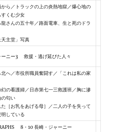
柄から／トラックの上の炎熱地獄／爆心地の
ちすくむ少女
る龍さんの五十年／路面電車、生と死のドラ
上天主堂」写真
ャーニー3 救援・逃げ延びた人々
ら北へ／市役所職員奮闘す／「これは私の家
の幻の看護婦／日赤第七一三救護班／胸に滲
油の匂い
れた［お乳をあげる母］／二人の子を失って
説明している
GRAPHS 8・10 長崎・ジャーニー