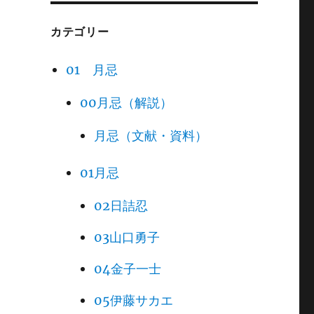
カテゴリー
01 月忌
00月忌（解説）
月忌（文献・資料）
01月忌
02日詰忍
03山口勇子
04金子一士
05伊藤サカエ