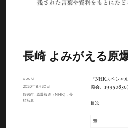
長崎 よみがえる原
投
ubuki
『NHKスペシャ
稿
投
2020年8月30日
協会、19950830
者
稿
カ
1995年
,
原爆報道（NHK）
,
長
日:
テ
崎写真
目次
ゴ
リ
ー
章