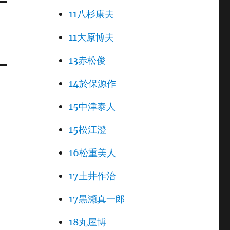
11八杉康夫
11大原博夫
13赤松俊
14於保源作
15中津泰人
15松江澄
16松重美人
17土井作治
17黒瀬真一郎
18丸屋博