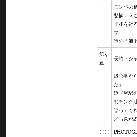
モンペの
悲惨／立
平和を祈
マ
謎の「浦
第4
長崎・ジ
章
爆心地か
だ」
道ノ尾駅
むチンク
語ってく
／写真が
〇〇
PHOTO