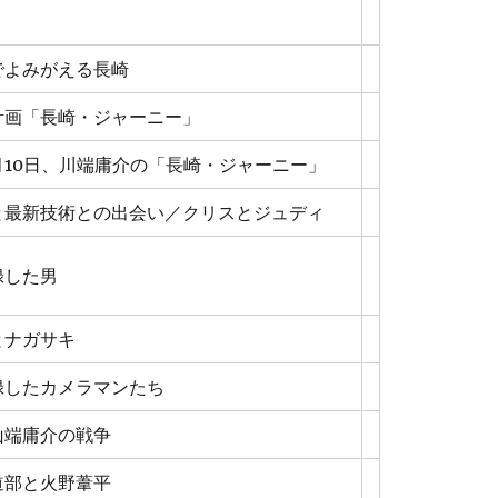
でよみがえる長崎
計画「長崎・ジャーニー」
8月10日、川端庸介の「長崎・ジャーニー」
と最新技術との出会い／クリスとジュディ
録した男
とナガサキ
録したカメラマンたち
山端庸介の戦争
道部と火野葦平