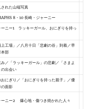
見された山端写真
RAPHS 8・10 長崎・ジャーニー
ャーニー1 ラッキーガール、おにぎりを持っ
浦上工場」／八月十日「悲劇の谷」到着／早
隊本部
笑み／「ラッキーガール」の悲劇／「さまよ
との出会い
のおにぎり／「おにぎりを持った親子」／優
母の面影
ャーニー2 爆心地・傷つき焼かれた人々