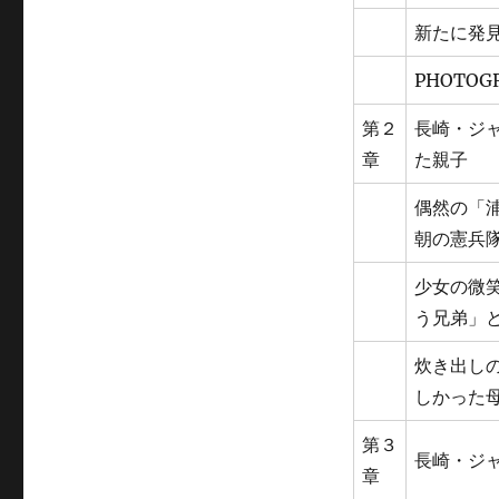
新たに発
PHOTOG
第２
長崎・ジ
章
た親子
偶然の「
朝の憲兵
少女の微
う兄弟」
炊き出し
しかった
第３
長崎・ジ
章