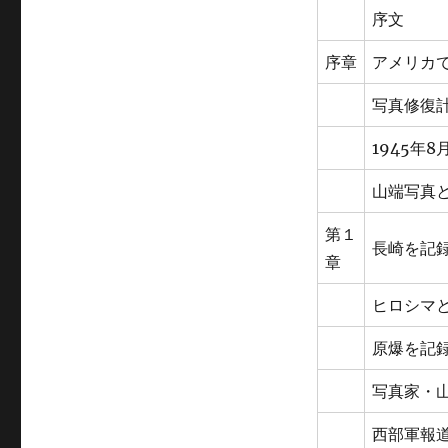
序文
序章
アメリカ
写真修復
1945年
山端写真
第１
長崎を記
章
ヒロシマ
原爆を記
写真家・
西部軍報