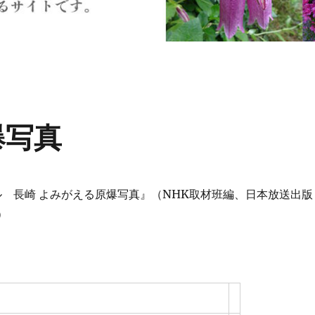
爆写真
ル 長崎 よみがえる原爆写真』（NHK取材班編、日本放送出版
）