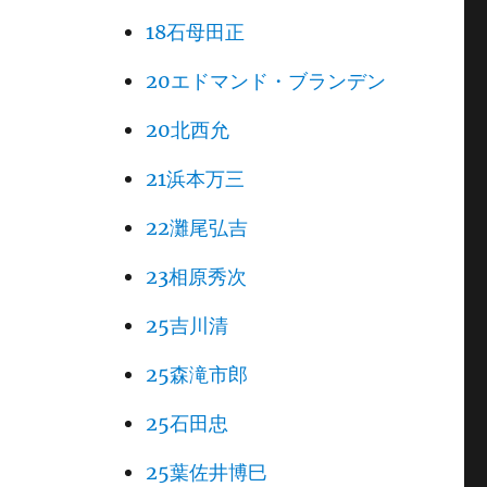
18石母田正
20エドマンド・ブランデン
20北西允
21浜本万三
22灘尾弘吉
23相原秀次
25吉川清
25森滝市郎
25石田忠
25葉佐井博巳