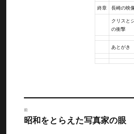
終章
長崎の映
クリスと
の衝撃
あとがき
投
前
稿
昭和をとらえた写真家の眼
前
の
ナ