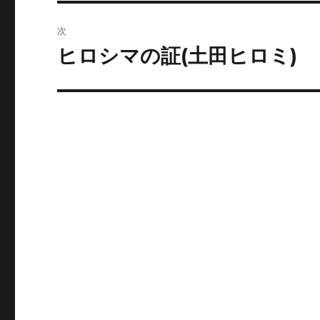
投
ビ
稿:
次
ゲ
ヒロシマの証(土田ヒロミ)
次
の
ー
投
シ
稿:
ョ
ン