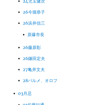
24児玉健次
26今堀恭子
26浜井信三
原爆市長
26藤原彰
26鎌田定夫
27亀井文夫
28パルメ、オロフ
03月忌
01佐藤行通