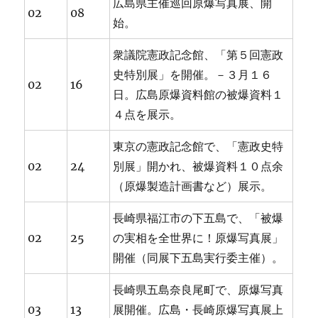
広島県主催巡回原爆写真展、開
02
08
始。
衆議院憲政記念館、「第５回憲政
史特別展」を開催。－３月１６
02
16
日。広島原爆資料館の被爆資料１
４点を展示。
東京の憲政記念館で、「憲政史特
02
24
別展」開かれ、被爆資料１０点余
（原爆製造計画書など）展示。
長崎県福江市の下五島で、「被爆
02
25
の実相を全世界に！原爆写真展」
開催（同展下五島実行委主催）。
長崎県五島奈良尾町で、原爆写真
03
13
展開催。広島・長崎原爆写真展上