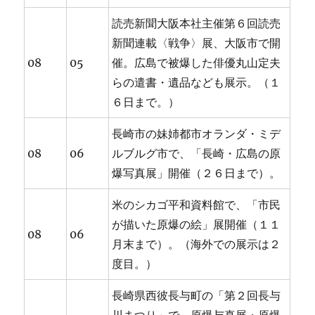
読売新聞大阪本社主催第６回読売
新聞連載〈戦争〉展、大阪市で開
08
05
催。広島で被爆した俳優丸山定夫
らの遣書・遺品なども展示。（１
６日まで。）
長崎市の妹姉都市オランダ・ミデ
08
06
ルブルグ市で、「長崎・広島の原
爆写真展」開催（２６日まで）。
米のシカゴ平和資料館で、「市民
が描いた原爆の絵」展開催（１１
08
06
月末まで）。（海外での展示は２
度目。）
長崎県西彼長与町の「第２回長与