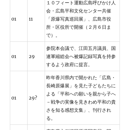
１０フィート運動広島呼びかけ人
会・広島平和文化センター共催
01
11
「原爆写真巡回展」、広島市役
所・区役所で開催（２月６日ま
で）。
参院本会議で、江田五月議員、国
01
29
連軍縮総会へ被爆記録写真を持参
するよう政府に提言。
昨年香川県内で開かれた「広島・
長崎原爆展」を見た子どもたちに
よる「平和への願いを親から子へ
01
29?
－戦争の実像を見きわめ平和の貴
さを知る感想文集」、刊行され
る。