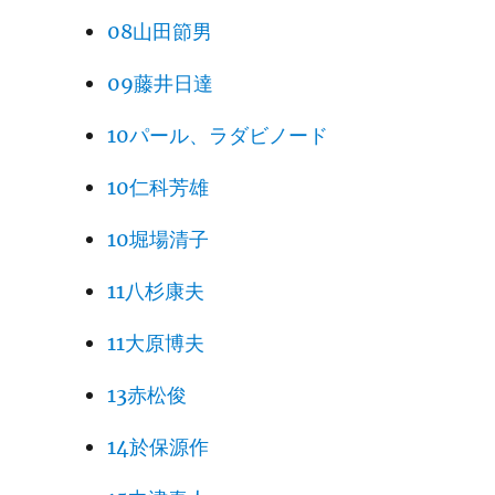
08山田節男
09藤井日達
10パール、ラダビノード
10仁科芳雄
10堀場清子
11八杉康夫
11大原博夫
13赤松俊
14於保源作