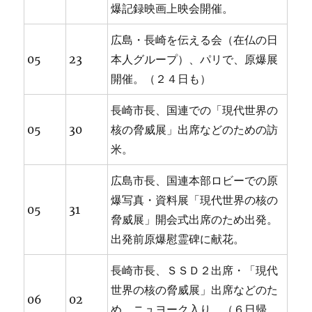
爆記録映画上映会開催。
広島・長崎を伝える会（在仏の日
05
23
本人グループ）、パリで、原爆展
開催。（２４日も）
長崎市長、国連での「現代世界の
05
30
核の脅威展」出席などのための訪
米。
広島市長、国連本部ロビーでの原
爆写真・資料展「現代世界の核の
05
31
脅威展」開会式出席のため出発。
出発前原爆慰霊碑に献花。
長崎市長、ＳＳＤ２出席・「現代
世界の核の脅威展」出席などのた
06
02
め、ニュヨーク入り。（６日帰