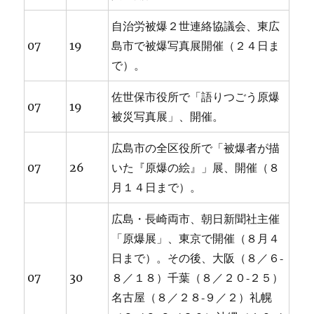
自治労被爆２世連絡協議会、東広
07
19
島市で被爆写真展開催（２４日ま
で）。
佐世保市役所で「語りつごう原爆
07
19
被災写真展」、開催。
広島市の全区役所で「被爆者が描
07
26
いた『原爆の絵』」展、開催（８
月１４日まで）。
広島・長崎両市、朝日新聞社主催
「原爆展」、東京で開催（８月４
日まで）。その後、大阪（８／６‐
07
30
８／１８）千葉（８／２０‐２５）
名古屋（８／２８‐９／２）礼幌