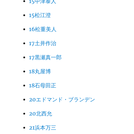
15中津泰人
15松江澄
16松重美人
17土井作治
17黒瀬真一郎
18丸屋博
18石母田正
20エドマンド・ブランデン
20北西允
21浜本万三