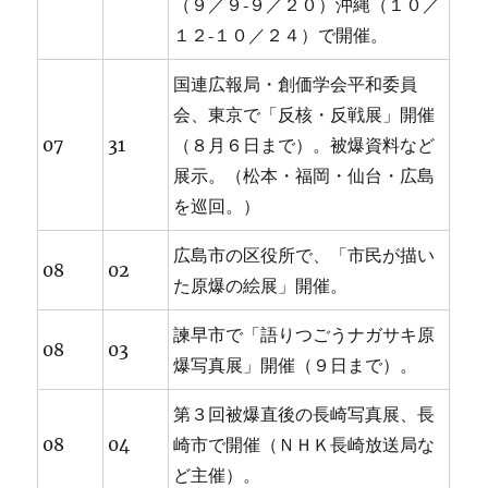
（９／９‐９／２０）沖縄（１０／
１２‐１０／２４）で開催。
国連広報局・創価学会平和委員
会、東京で「反核・反戦展」開催
07
31
（８月６日まで）。被爆資料など
展示。（松本・福岡・仙台・広島
を巡回。）
広島市の区役所で、「市民が描い
08
02
た原爆の絵展」開催。
諫早市で「語りつごうナガサキ原
08
03
爆写真展」開催（９日まで）。
第３回被爆直後の長崎写真展、長
08
04
崎市で開催（ＮＨＫ長崎放送局な
ど主催）。