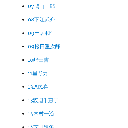
07鳩山一郎
08下江武介
09土居和江
09松田重次郎
10峠三吉
11星野力
13原民喜
13渡辺千恵子
14木村一治
14芝田進午