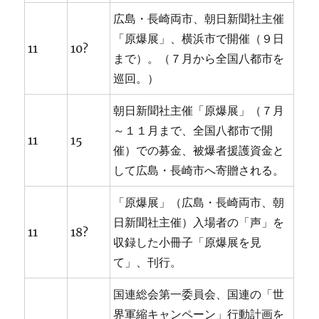
広島・長崎両市、朝日新聞社主催
「原爆展」、横浜市で開催（９日
11
10?
まで）。（７月から全国八都市を
巡回。）
朝日新聞社主催「原爆展」（７月
～１１月まで、全国八都市で開
11
15
催）での募金、被爆者援護資金と
して広島・長崎市へ寄贈される。
「原爆展」（広島・長崎両市、朝
日新聞社主催）入場者の「声」を
11
18?
収録した小冊子「原爆展を見
て」、刊行。
国連総会第一委員会、国連の「世
界軍縮キャンペーン」行動計画を