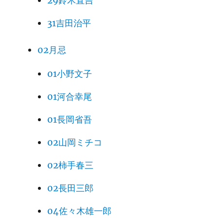
29鈴木直吉
31吉田治平
02月忌
01小野文子
01河合幸尾
01長岡省吾
02山岡ミチコ
02柿手春三
02長田三郎
04佐々木雄一郎