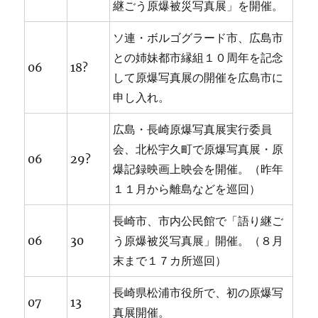
継ごう原爆被災写真展」を開催。
ソ連・ボルゴグラード市、広島市
との姉妹都市縁組１０周年を記念
06
18?
して原爆写真展の開催を広島市に
申し入れ。
広島・長崎原爆写真展実行委員
会、北松宇久町で原爆写真展・原
06
29?
爆記録映画上映会を開催。（昨年
１１月から離島などを巡回）
長崎市、市内公民館で「語り継ご
06
30
う原爆被災写真展」開催。（８月
末まで１７カ所巡回）
長崎県松浦市役所で、初の原爆写
07
13
真展開催。