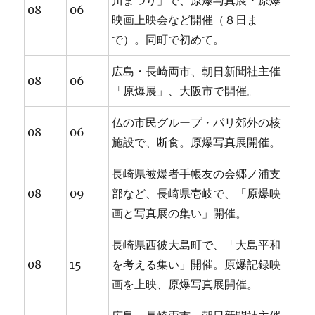
川まつり」で、原爆与真展・原爆
08
06
映画上映会など開催（８日ま
で）。同町で初めて。
広島・長崎両市、朝日新聞社主催
08
06
「原爆展」、大阪市で開催。
仏の市民グループ・パリ郊外の核
08
06
施設で、断食。原爆写真展開催。
長崎県被爆者手帳友の会郷ノ浦支
08
09
部など、長崎県壱岐で、「原爆映
画と写真展の集い」開催。
長崎県西彼大島町で、「大島平和
08
15
を考える集い」開催。原爆記録映
画を上映、原爆写真展開催。