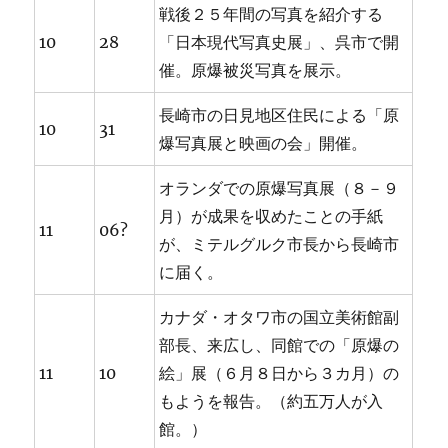
戦後２５年間の写真を紹介する
10
28
「日本現代写真史展」、呉市で開
催。原爆被災写真を展示。
長崎市の日見地区住民による「原
10
31
爆写真展と映画の会」開催。
オランダでの原爆写真展（８－９
月）が成果を収めたことの手紙
11
06?
が、ミテルグルク市長から長崎市
に届く。
カナダ・オタワ市の国立美術館副
部長、来広し、同館での「原爆の
11
10
絵」展（６月８日から３カ月）の
もようを報告。（約五万人が入
館。）