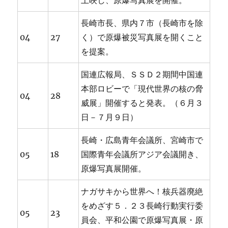
上映し、原爆写真展を開催。
長崎市長、県内７市（長崎市を除
04
27
く）で原爆被災写真展を開くこと
を提案。
国連広報局、ＳＳＤ２期間中国連
本部ロビーで「現代世界の核の脅
04
28
威展」開催すると発表。（６月３
日－７月９日）
長崎・広島青年会議所、宮崎市で
05
18
国際青年会議所アジア会議開き、
原爆写真展開催。
ナガサキから世界へ！核兵器廃絶
をめざす５．２３長崎行動実行委
05
23
員会、平和公園で原爆写真展・原