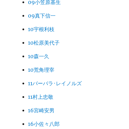
09小笠原基生
09真下信一
10宇根利枝
10松原美代子
10森一久
10荒角理宰
11バーバラ･レイノルズ
11村上忠敬
16宮崎安男
16小佐々八郎