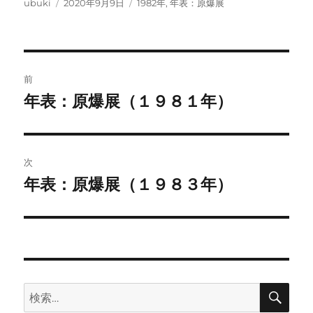
投
投
カ
ubuki
2020年9月9日
1982年
,
年表：原爆展
稿
稿
テ
者
日:
ゴ
リ
ー
投
前
稿
年表：原爆展（１９８１年）
前
の
ナ
投
ビ
稿:
次
ゲ
年表：原爆展（１９８３年）
次
の
ー
投
シ
稿:
ョ
検
検
ン
索