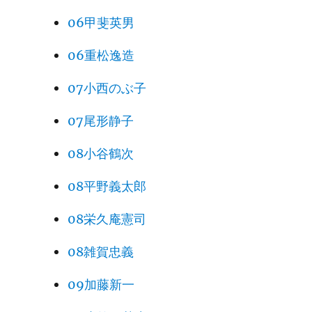
06甲斐英男
06重松逸造
07小西のぶ子
07尾形静子
08小谷鶴次
08平野義太郎
08栄久庵憲司
08雑賀忠義
09加藤新一