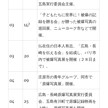
五島実行委員会主催。
「子どもたちに世界に！被爆の記
録を贈る会」が贈った被爆写真の
03
14?
巡回展、ニューヨーク市などで開
催。
仏在住の日本人有志、「広島・長
崎を伝える会」を結成し、パリ市
03
20
内で被爆写真展を開催（２８日ま
で）。
庄原市の青年グループ、同市で
04
09
「原爆写真展」開催。
広島・長崎原爆写真展実行委員
04
25
会、五島有川町で原爆記録映画を