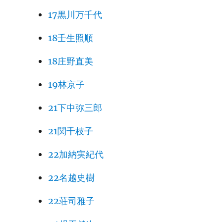
17黒川万千代
18壬生照順
18庄野直美
19林京子
21下中弥三郎
21関千枝子
22加納実紀代
22名越史樹
22荘司雅子