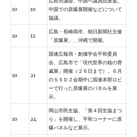
広島市議会、中国へ議員団派遣。
10
10
中国での原爆展開催などについて
協議。
広島・長崎両市、朝日新聞社主催
10
12
「原爆展」、沖縄で開催。
国連広報局・創価学会平和委員
会、広島市で「現代世界の核の脅
威展」開催（２６日まで）。６月
10
21
のＳＳＤ２会期中に国連本部ロビ
ーで行った原爆展のパネルを展
示。
岡山市民生協、「第４回生協まつ
10
24
り」を開催し、平和コーナーに原
爆パネルなど展示。