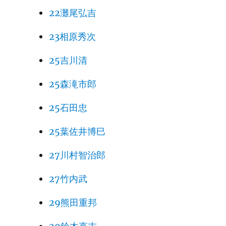
22灘尾弘吉
23相原秀次
25吉川清
25森滝市郎
25石田忠
25葉佐井博巳
27川村智治郎
27竹内武
29熊田重邦