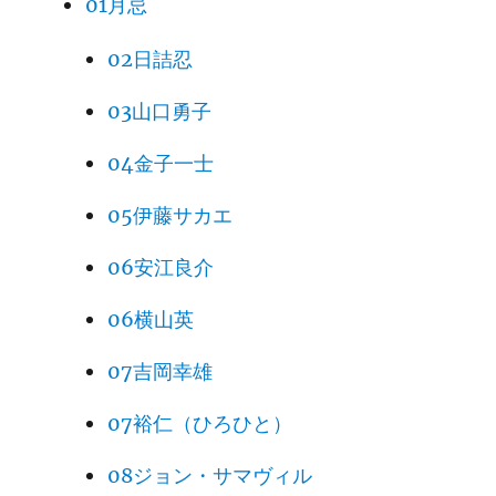
01月忌
02日詰忍
03山口勇子
04金子一士
05伊藤サカエ
06安江良介
06横山英
07吉岡幸雄
07裕仁（ひろひと）
08ジョン・サマヴィル