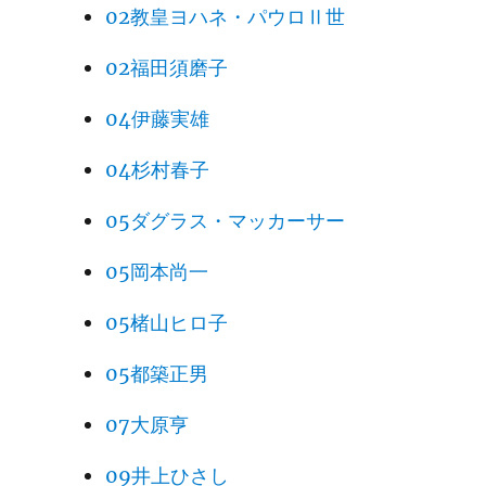
02教皇ヨハネ・パウロⅡ世
02福田須磨子
04伊藤実雄
04杉村春子
05ダグラス・マッカーサー
05岡本尚一
05楮山ヒロ子
05都築正男
07大原亨
09井上ひさし