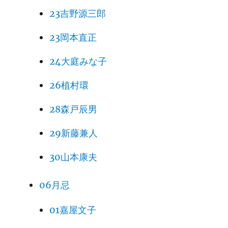
23吉野源三郎
23岡本直正
24大庭みな子
26植村環
28森戸辰男
29新藤兼人
30山本康夫
06月忌
01嘉屋文子