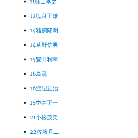
11梶山季之
12塩月正雄
14猪飼隆明
14草野信男
15豊田利幸
16島薫
16渡辺正治
18中井正一
21小松茂美
22佐藤月二