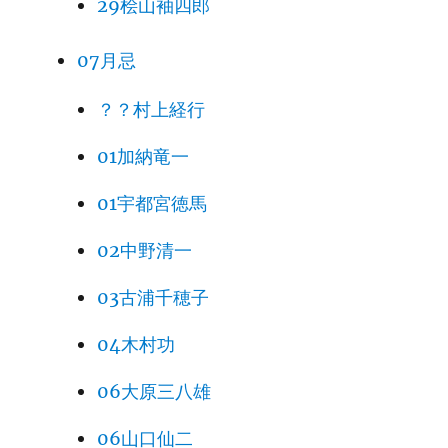
29桧山袖四郎
07月忌
？？村上経行
01加納竜一
01宇都宮徳馬
02中野清一
03古浦千穂子
04木村功
06大原三八雄
06山口仙二