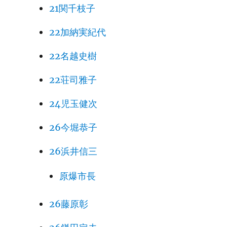
21関千枝子
22加納実紀代
22名越史樹
22荘司雅子
24児玉健次
26今堀恭子
26浜井信三
原爆市長
26藤原彰