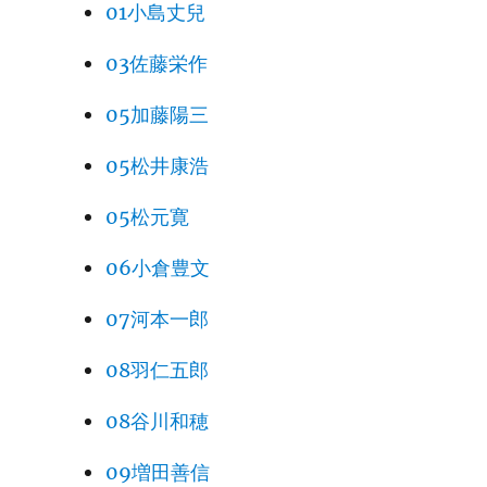
01小島丈兒
03佐藤栄作
05加藤陽三
05松井康浩
05松元寛
06小倉豊文
07河本一郎
08羽仁五郎
08谷川和穂
09増田善信