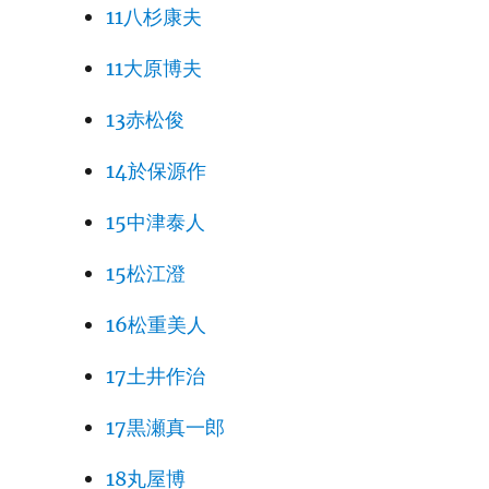
11八杉康夫
11大原博夫
13赤松俊
14於保源作
15中津泰人
15松江澄
16松重美人
17土井作治
17黒瀬真一郎
18丸屋博