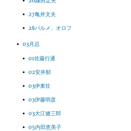
26鎌田定夫
27亀井文夫
28パルメ、オロフ
03月忌
01佐藤行通
02安井郁
03伊東壮
03伊藤明彦
03大江健三郎
05内田恵美子