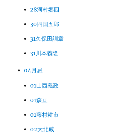
28河村郷四
30四国五郎
31久保田訓章
31川本義隆
04月忌
01山西義政
01森亘
01藤村耕市
02大北威