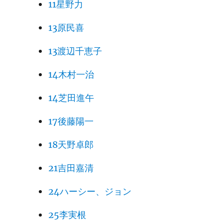
11星野力
13原民喜
13渡辺千恵子
14木村一治
14芝田進午
17後藤陽一
18天野卓郎
21吉田嘉清
24ハーシー、ジョン
25李実根