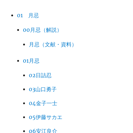
01 月忌
00月忌（解説）
月忌（文献・資料）
01月忌
02日詰忍
03山口勇子
04金子一士
05伊藤サカエ
06安江良介