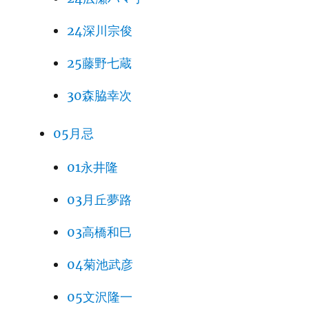
24深川宗俊
25藤野七蔵
30森脇幸次
05月忌
01永井隆
03月丘夢路
03高橋和巳
04菊池武彦
05文沢隆一