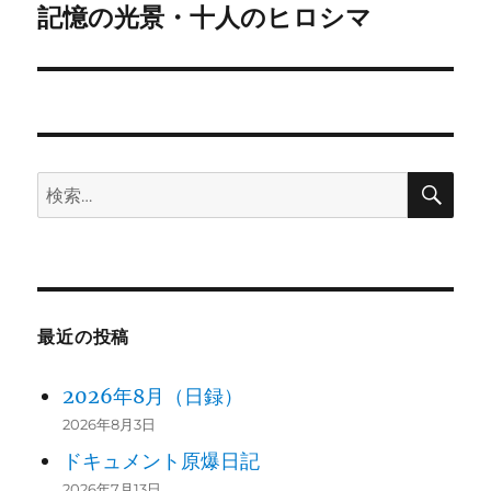
ゲ
記憶の光景・十人のヒロシマ
次
の
ー
投
シ
稿:
ョ
検
検
ン
索
索:
最近の投稿
2026年8月（日録）
2026年8月3日
ドキュメント原爆日記
2026年7月13日