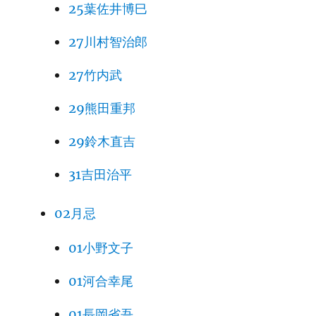
25葉佐井博巳
27川村智治郎
27竹内武
29熊田重邦
29鈴木直吉
31吉田治平
02月忌
01小野文子
01河合幸尾
01長岡省吾