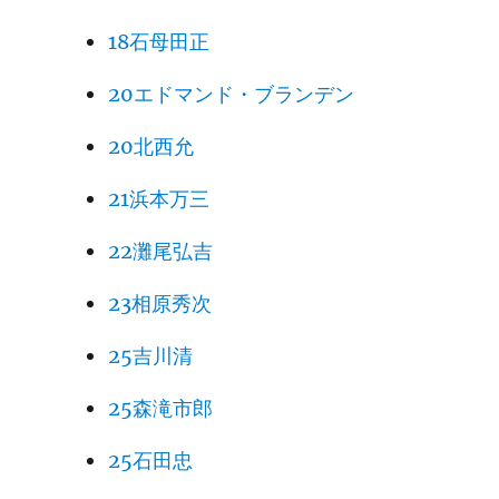
18石母田正
20エドマンド・ブランデン
20北西允
21浜本万三
22灘尾弘吉
23相原秀次
25吉川清
25森滝市郎
25石田忠