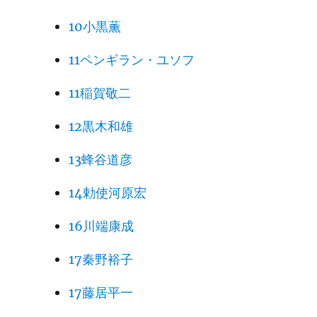
10小黒薫
11ペンギラン・ユソフ
11稲賀敬二
12黒木和雄
13蜂谷道彦
14勅使河原宏
16川端康成
17秦野裕子
17藤居平一