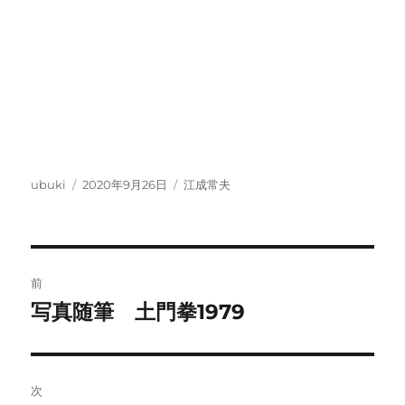
投
投
カ
ubuki
2020年9月26日
江成常夫
稿
稿
テ
者
日:
ゴ
リ
ー
投
前
稿
写真随筆 土門拳1979
前
の
ナ
投
ビ
稿:
次