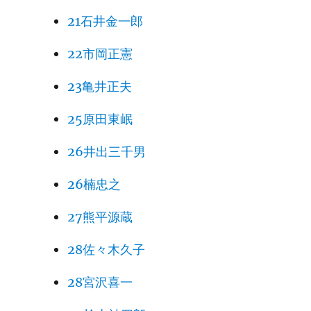
21石井金一郎
22市岡正憲
23亀井正夫
25原田東岷
26井出三千男
26楠忠之
27熊平源蔵
28佐々木久子
28宮沢喜一