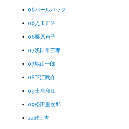
06パールバック
06児玉正昭
06栗原貞子
07浅田常三郎
07鳩山一郎
08下江武介
09土居和江
09松田重次郎
10峠三吉