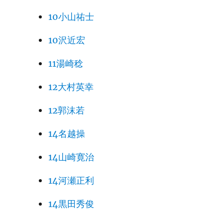
10小山祐士
10沢近宏
11湯崎稔
12大村英幸
12郭沫若
14名越操
14山崎寛治
14河瀬正利
14黒田秀俊