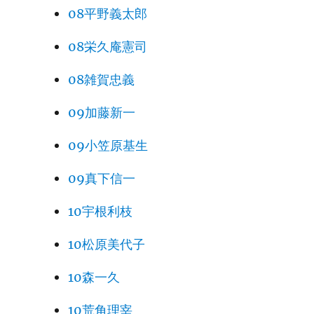
08平野義太郎
08栄久庵憲司
08雑賀忠義
09加藤新一
09小笠原基生
09真下信一
10宇根利枝
10松原美代子
10森一久
10荒角理宰