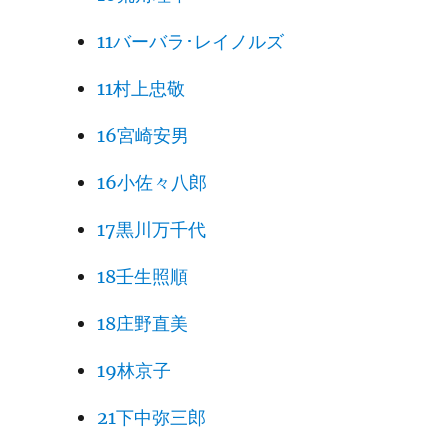
11バーバラ･レイノルズ
11村上忠敬
16宮崎安男
16小佐々八郎
17黒川万千代
18壬生照順
18庄野直美
19林京子
21下中弥三郎