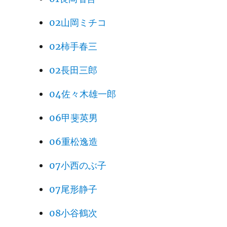
02山岡ミチコ
02柿手春三
02長田三郎
04佐々木雄一郎
06甲斐英男
06重松逸造
07小西のぶ子
07尾形静子
08小谷鶴次