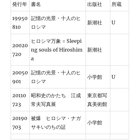
発行年
書名
出版社
所蔵
19950
記憶の光景・十人のヒ
新潮社
U
810
ロシマ
ヒロシマ万象 = Sleepi
20020
ng souls of Hiroshim
新潮社
720
a
20050
記憶の光景・十人のヒ
小学館
U
901
ロシマ
20110
昭和史のかたち 江成
東京都写
723
常夫写真展
真美術館
20190
被爆 ヒロシマ・ナガ
小学館
703
サキいのちの証