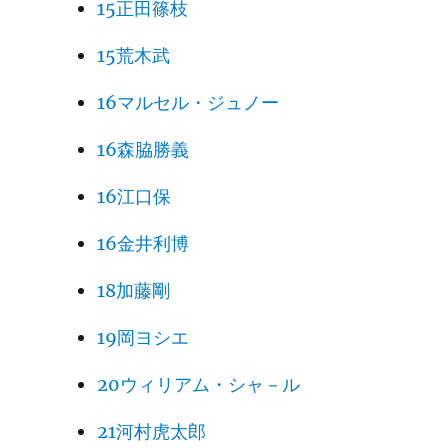
15正田篠枝
15荒木武
16マルセル・ジュノー
16森脇勝義
16江口保
16金井利博
18加藤剛
19岡ヨシエ
20ウィリアム・シャ－ル
21河村虎太郎