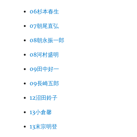
06杉本春生
07朝尾直弘
08朝永振一郎
08河村盛明
09田中好一
09長崎五郎
12沼田鈴子
13小倉馨
13末宗明登