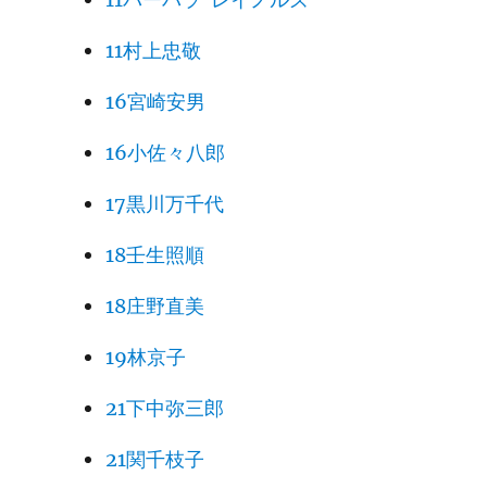
11村上忠敬
16宮崎安男
16小佐々八郎
17黒川万千代
18壬生照順
18庄野直美
19林京子
21下中弥三郎
21関千枝子