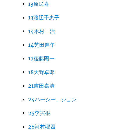
13原民喜
13渡辺千恵子
14木村一治
14芝田進午
17後藤陽一
18天野卓郎
21吉田嘉清
24ハーシー、ジョン
25李実根
28河村郷四