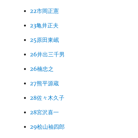
22市岡正憲
23亀井正夫
25原田東岷
26井出三千男
26楠忠之
27熊平源蔵
28佐々木久子
28宮沢喜一
29桧山袖四郎