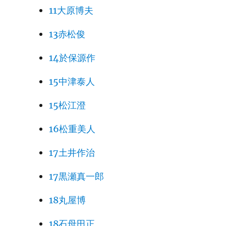
11大原博夫
13赤松俊
14於保源作
15中津泰人
15松江澄
16松重美人
17土井作治
17黒瀬真一郎
18丸屋博
18石母田正