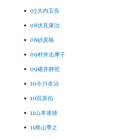
07大内五良
08伏見康治
08砂原格
09村井志摩子
09碓井静照
10今川卓治
10田原伯
11山本達雄
11梶山季之