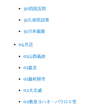
30四国五郎
31久保田訓章
31川本義隆
04月忌
01山西義政
01森亘
01藤村耕市
02大北威
02教皇ヨハネ・パウロⅡ世