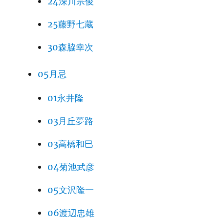
24深川宗俊
25藤野七蔵
30森脇幸次
05月忌
01永井隆
03月丘夢路
03高橋和巳
04菊池武彦
05文沢隆一
06渡辺忠雄