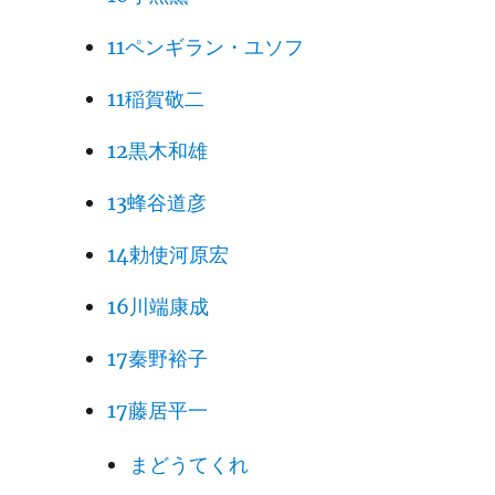
11ペンギラン・ユソフ
11稲賀敬二
12黒木和雄
13蜂谷道彦
14勅使河原宏
16川端康成
17秦野裕子
17藤居平一
まどうてくれ