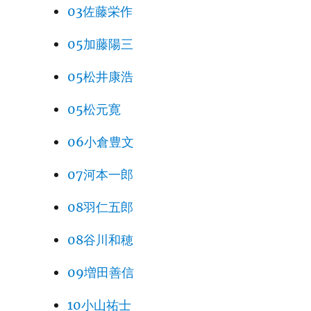
03佐藤栄作
05加藤陽三
05松井康浩
05松元寛
06小倉豊文
07河本一郎
08羽仁五郎
08谷川和穂
09増田善信
10小山祐士