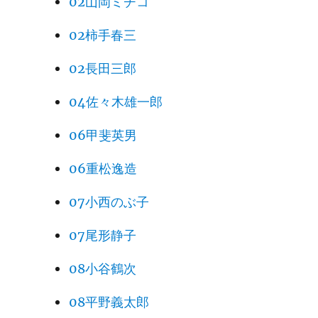
02山岡ミチコ
02柿手春三
02長田三郎
04佐々木雄一郎
06甲斐英男
06重松逸造
07小西のぶ子
07尾形静子
08小谷鶴次
08平野義太郎