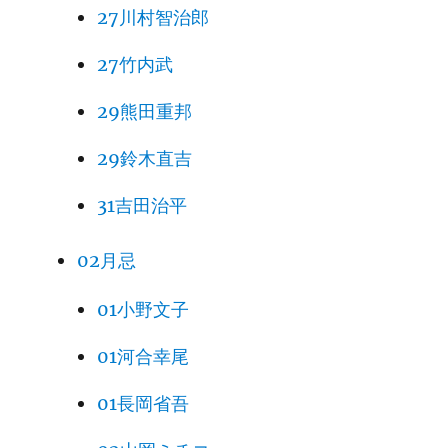
27川村智治郎
27竹内武
29熊田重邦
29鈴木直吉
31吉田治平
02月忌
01小野文子
01河合幸尾
01長岡省吾