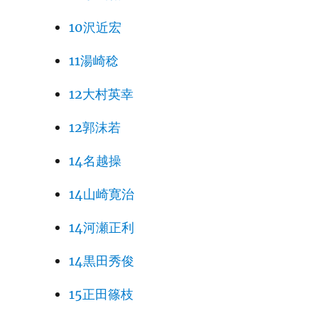
10沢近宏
11湯崎稔
12大村英幸
12郭沫若
14名越操
14山崎寛治
14河瀬正利
14黒田秀俊
15正田篠枝