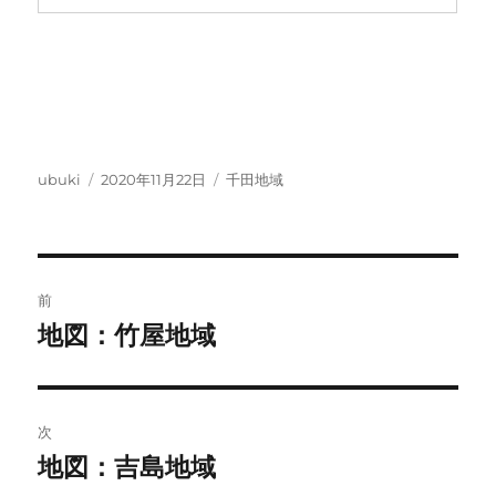
投
投
カ
ubuki
2020年11月22日
千田地域
稿
稿
テ
者
日:
ゴ
リ
ー
投
前
稿
地図：竹屋地域
前
の
ナ
投
ビ
稿:
次
ゲ
地図：吉島地域
次