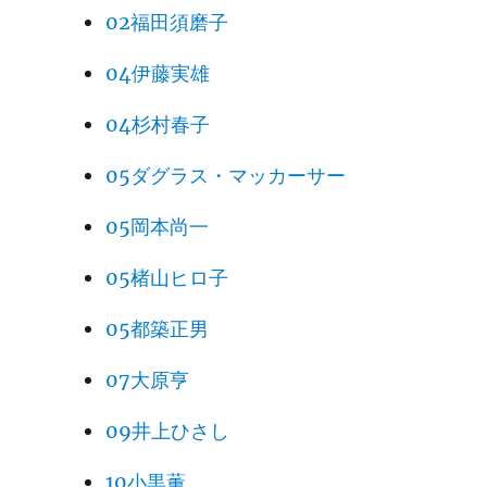
02福田須磨子
04伊藤実雄
04杉村春子
05ダグラス・マッカーサー
05岡本尚一
05楮山ヒロ子
05都築正男
07大原亨
09井上ひさし
10小黒薫