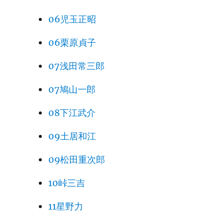
06児玉正昭
06栗原貞子
07浅田常三郎
07鳩山一郎
08下江武介
09土居和江
09松田重次郎
10峠三吉
11星野力