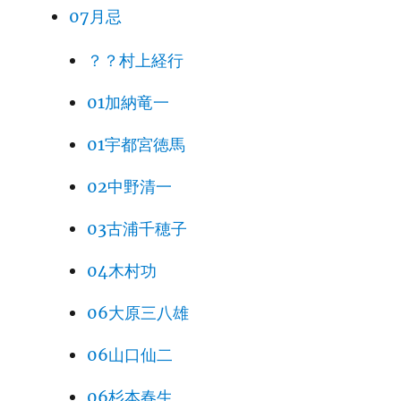
07月忌
？？村上経行
01加納竜一
01宇都宮徳馬
02中野清一
03古浦千穂子
04木村功
06大原三八雄
06山口仙二
06杉本春生