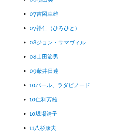
07吉岡幸雄
07裕仁（ひろひと）
08ジョン・サマヴィル
08山田節男
09藤井日達
10パール、ラダビノード
10仁科芳雄
10堀場清子
11八杉康夫