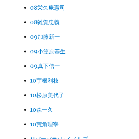
08栄久庵憲司
08雑賀忠義
09加藤新一
09小笠原基生
09真下信一
10宇根利枝
10松原美代子
10森一久
10荒角理宰
11バーバラ･レイノルズ