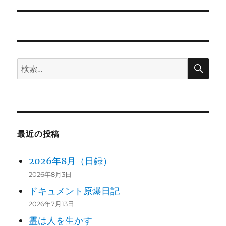
の
ー
投
シ
稿:
ョ
検
検
ン
索
索:
最近の投稿
2026年8月（日録）
2026年8月3日
ドキュメント原爆日記
2026年7月13日
霊は人を生かす