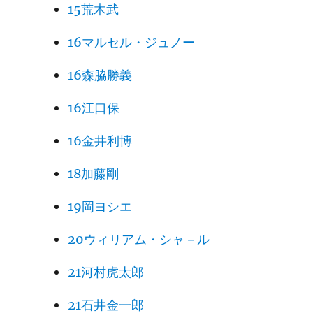
15荒木武
16マルセル・ジュノー
16森脇勝義
16江口保
16金井利博
18加藤剛
19岡ヨシエ
20ウィリアム・シャ－ル
21河村虎太郎
21石井金一郎