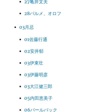
27亀井文夫
28パルメ、オロフ
03月忌
01佐藤行通
02安井郁
03伊東壮
03伊藤明彦
03大江健三郎
05内田恵美子
06パールバック