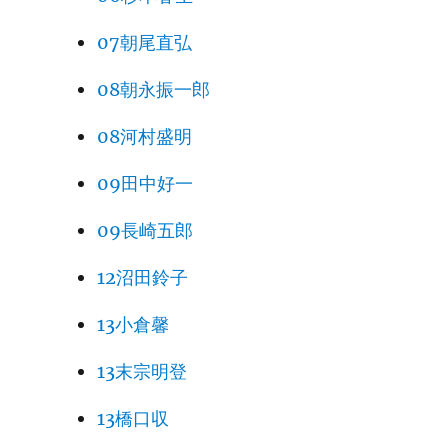
07朝尾直弘
08朝永振一郎
08河村盛明
09田中好一
09長崎五郎
12沼田鈴子
13小倉馨
13末宗明登
13橋口収