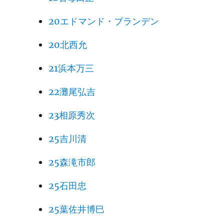
20エドマンド・ブランデン
20北西允
21浜本万三
22灘尾弘吉
23相原秀次
25吉川清
25森滝市郎
25石田忠
25葉佐井博巳