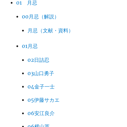
01 月忌
00月忌（解説）
月忌（文献・資料）
01月忌
02日詰忍
03山口勇子
04金子一士
05伊藤サカエ
06安江良介
06横山英