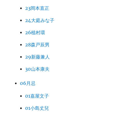
23岡本直正
24大庭みな子
26植村環
28森戸辰男
29新藤兼人
30山本康夫
06月忌
01嘉屋文子
01小島丈兒