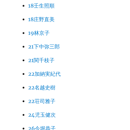
18壬生照順
18庄野直美
19林京子
21下中弥三郎
21関千枝子
22加納実紀代
22名越史樹
22荘司雅子
24児玉健次
26今堀恭子