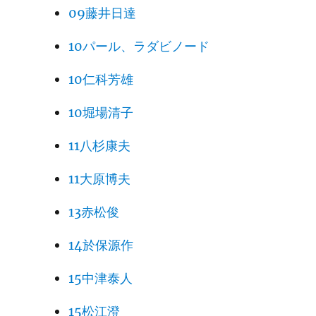
09藤井日達
10パール、ラダビノード
10仁科芳雄
10堀場清子
11八杉康夫
11大原博夫
13赤松俊
14於保源作
15中津泰人
15松江澄