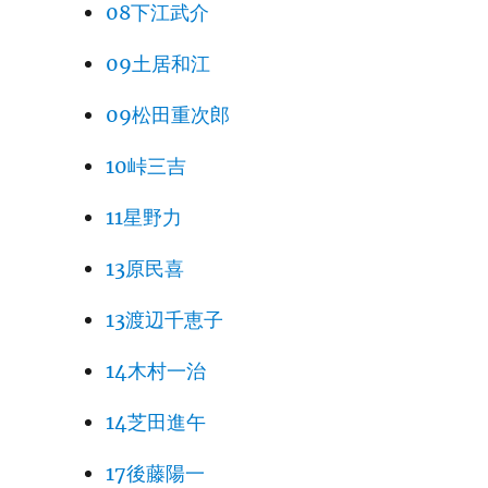
08下江武介
09土居和江
09松田重次郎
10峠三吉
11星野力
13原民喜
13渡辺千恵子
14木村一治
14芝田進午
17後藤陽一