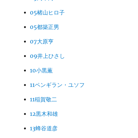
05楮山ヒロ子
05都築正男
07大原亨
09井上ひさし
10小黒薫
11ペンギラン・ユソフ
11稲賀敬二
12黒木和雄
13蜂谷道彦