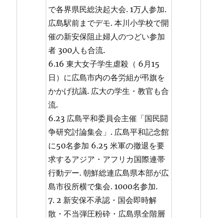
で各界県民総決起大会. 1万人参加.
広島駅前までデモ. 本川小学校で開
催の新安保阻止婦人のつどい参加
者 300人も合流.
6.16 東大女子学生虐殺（ 6月15
日）に広島市内の各労組が弔旗を
かかげ抗議. 広大の学生・教官も合
流.
6.23 広島平和委員会主催「国民闘
争研究討論集会」. 広島平和記念館
に50名参加 6.25 米軍の撤退を要
求するアジア・アフリカ国際連帯
行動デー. 朝鮮総連広島県本部が広
島市役所横で集会. 1000名参加.
7. 2 新安保不承認・国会即時解
散・不当弾圧粉砕・広島県全階層