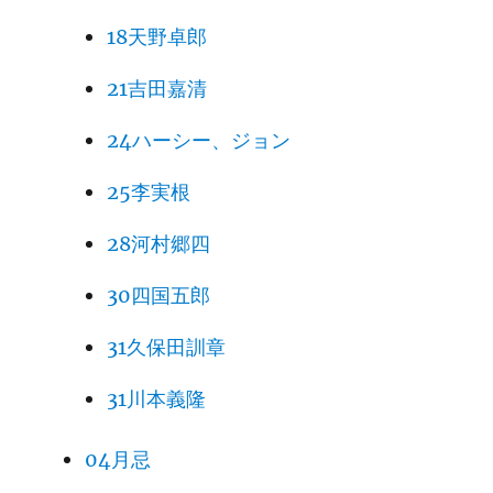
18天野卓郎
21吉田嘉清
24ハーシー、ジョン
25李実根
28河村郷四
30四国五郎
31久保田訓章
31川本義隆
04月忌