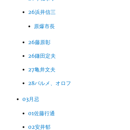
26浜井信三
原爆市長
26藤原彰
26鎌田定夫
27亀井文夫
28パルメ、オロフ
03月忌
01佐藤行通
02安井郁