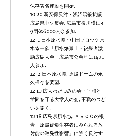
保存署名運動を開始.
10.20 新安保反対・浅沼暗殺抗議
広島県中央集会. 広島市役所横に3
9団体6000人余参加.
12. 1 日本原水協・中国ブロック原
水協主催「原水爆禁止・被爆者激
励広島大会」広島市公会堂に1400
人参加.
12. 2 日本原水協, 原爆ドームの永
久保存を要望.
12.10 広大わだつみの会・平和と
学問を守る大学人の会, 不戦のつど
いを開く.
12.18 広島県原水協, ＡＢＣＣの報
告「原爆被爆生存者にみられる放
射能の遅発性影響」に強く反対す