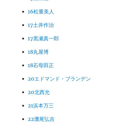
16松重美人
17土井作治
17黒瀬真一郎
18丸屋博
18石母田正
20エドマンド・ブランデン
20北西允
21浜本万三
22灘尾弘吉