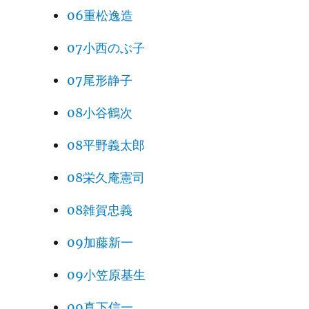
06重松逸造
07小西のぶ子
07尾形静子
08小谷鶴次
08平野義太郎
08栄久庵憲司
08雑賀忠義
09加藤新一
09小笠原基生
09真下信一