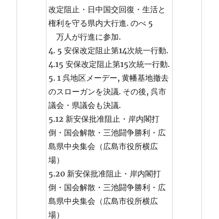
改定阻止・日中国交回復・生活と
権利を守る県内大行進. のべ 5
万人が行進に参加.
4. 5 安保改定阻止第14次統一行動.
4.15 安保改定阻止第15次統一行動.
5. 1 呉地区メーデー, 黄幡基地撤去
のスローガンを決議. その後, 呉市
議会・県議会も決議.
5.12 新安保批准阻止・岸内閣打
倒・国会解散・三池闘争勝利・広
島県中央集会（広島市役所横広
場）
5.20 新安保批准阻止・岸内閣打
倒・国会解散・三池闘争勝利・広
島県中央集会（広島市役所横広
場）