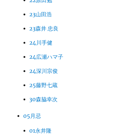
22原田勉
23山田浩
23森井 忠良
24川手健
24広瀬ハマ子
24深川宗俊
25藤野七蔵
30森脇幸次
05月忌
01永井隆