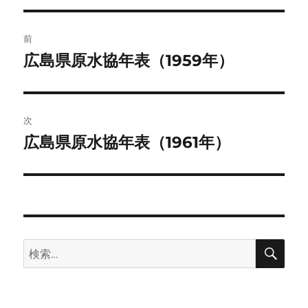
リ
ー
投
前
稿
広島県原水協年表（1959年）
前
の
ナ
投
ビ
稿:
次
ゲ
広島県原水協年表（1961年）
次
の
ー
投
シ
稿:
ョ
検
検
ン
索
索: