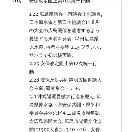
0114
安保改定阻止第11次統一行動.
1.22 広島県議会・市議会正副議長,
日本原水協と新日本協議会に 8月
の大会の広島開催を遠慮するよう
要望する声明を発表. 24日広島県
原水協, 再考を要望 2.13 フランス,
サハラで初の核実験.
2.25 安保改定阻止第12次統一行
動.
2.28 安保反対共同声明広島世話人
会主催, 研究集会・デモ.
3. 1 沖縄返還貫徹大行進を迎え, 広
島県原水協・県安保共闘・県平和
委員会共催のビキニ被災 6周年記
念広島県民大会. 広島市児童文化会
館に1500人参加. 3.10 ～16 安保