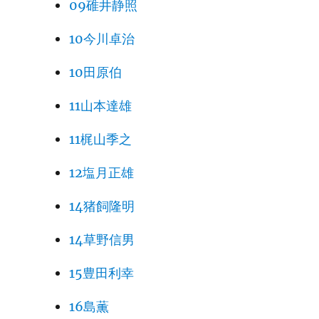
09碓井静照
10今川卓治
10田原伯
11山本達雄
11梶山季之
12塩月正雄
14猪飼隆明
14草野信男
15豊田利幸
16島薫