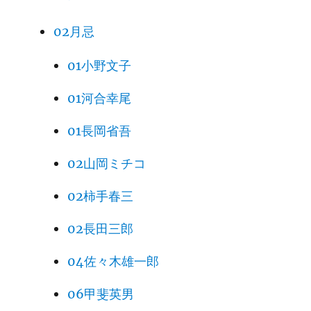
02月忌
01小野文子
01河合幸尾
01長岡省吾
02山岡ミチコ
02柿手春三
02長田三郎
04佐々木雄一郎
06甲斐英男