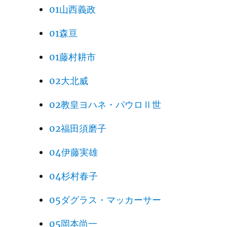
01山西義政
01森亘
01藤村耕市
02大北威
02教皇ヨハネ・パウロⅡ世
02福田須磨子
04伊藤実雄
04杉村春子
05ダグラス・マッカーサー
05岡本尚一