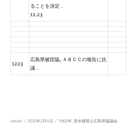
ることを決定．
12.23
広島県被団協, ＡＢＣＣの報告に抗
1223
議．
投
投
カ
ubuki
2021年2月4日
1960年
,
原水爆禁止広島県協議会
稿
稿
テ
者
日:
ゴ