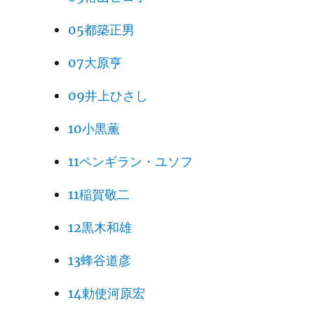
05都築正男
07大原亨
09井上ひさし
10小黒薫
11ペンギラン・ユソフ
11稲賀敬二
12黒木和雄
13蜂谷道彦
14勅使河原宏