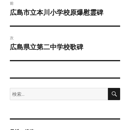
前
稿
広島市立本川小学校原爆慰霊碑
前
の
ナ
投
ビ
稿:
次
ゲ
広島県立第二中学校歌碑
次
の
ー
投
シ
稿:
ョ
検
検
ン
索
索: