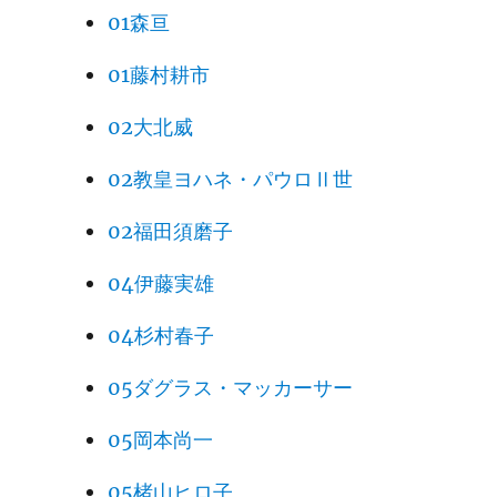
01森亘
01藤村耕市
02大北威
02教皇ヨハネ・パウロⅡ世
02福田須磨子
04伊藤実雄
04杉村春子
05ダグラス・マッカーサー
05岡本尚一
05楮山ヒロ子