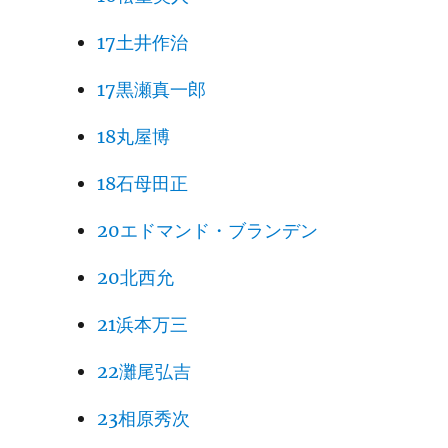
17土井作治
17黒瀬真一郎
18丸屋博
18石母田正
20エドマンド・ブランデン
20北西允
21浜本万三
22灘尾弘吉
23相原秀次