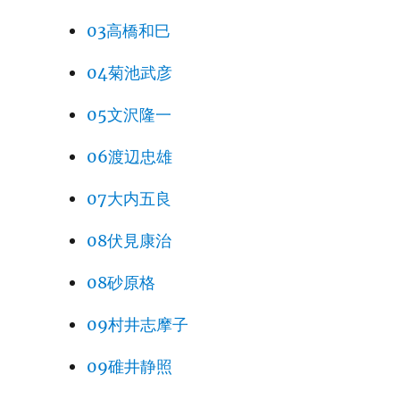
03高橋和巳
04菊池武彦
05文沢隆一
06渡辺忠雄
07大内五良
08伏見康治
08砂原格
09村井志摩子
09碓井静照