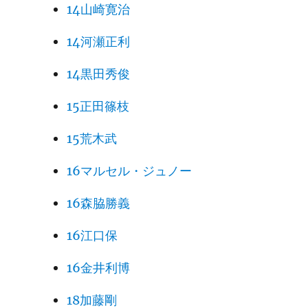
14山崎寛治
14河瀬正利
14黒田秀俊
15正田篠枝
15荒木武
16マルセル・ジュノー
16森脇勝義
16江口保
16金井利博
18加藤剛