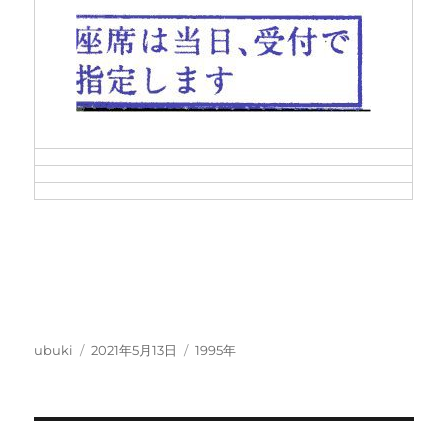
投
投
カ
ubuki
2021年5月13日
1995年
稿
稿
テ
者
日:
ゴ
リ
ー
投