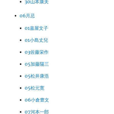
30山本康夫
06月忌
01嘉屋文子
01小島丈兒
03佐藤栄作
05加藤陽三
05松井康浩
05松元寛
06小倉豊文
07河本一郎