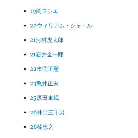
19岡ヨシエ
20ウィリアム・シャ－ル
21河村虎太郎
21石井金一郎
22市岡正憲
23亀井正夫
25原田東岷
26井出三千男
26楠忠之