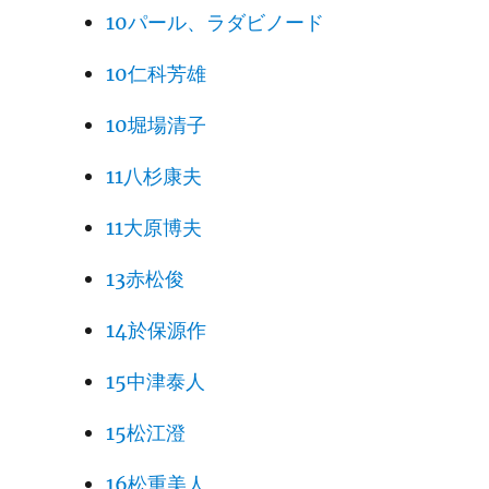
10パール、ラダビノード
10仁科芳雄
10堀場清子
11八杉康夫
11大原博夫
13赤松俊
14於保源作
15中津泰人
15松江澄
16松重美人