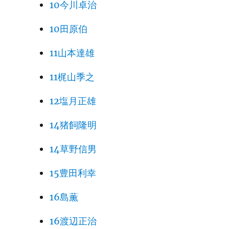
10今川卓治
10田原伯
11山本達雄
11梶山季之
12塩月正雄
14猪飼隆明
14草野信男
15豊田利幸
16島薫
16渡辺正治