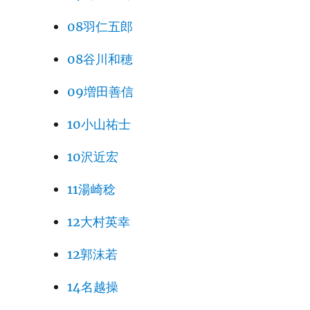
08羽仁五郎
08谷川和穂
09増田善信
10小山祐士
10沢近宏
11湯崎稔
12大村英幸
12郭沫若
14名越操