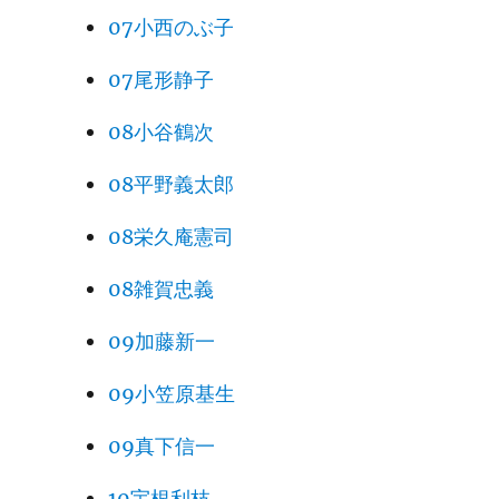
07小西のぶ子
07尾形静子
08小谷鶴次
08平野義太郎
08栄久庵憲司
08雑賀忠義
09加藤新一
09小笠原基生
09真下信一
10宇根利枝