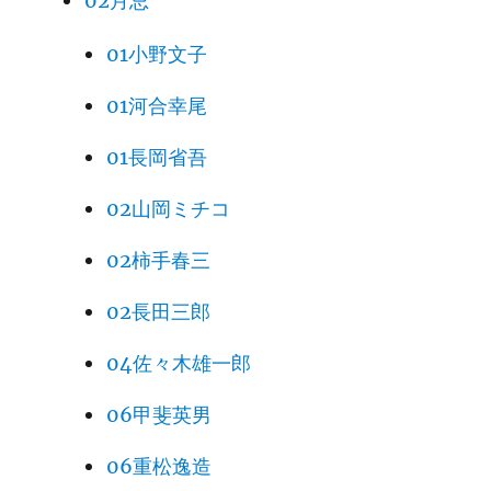
02月忌
01小野文子
01河合幸尾
01長岡省吾
02山岡ミチコ
02柿手春三
02長田三郎
04佐々木雄一郎
06甲斐英男
06重松逸造