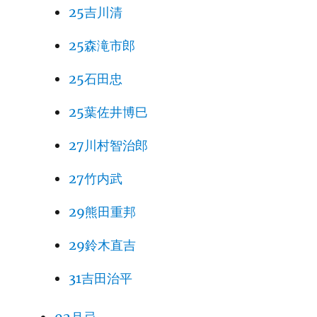
25吉川清
25森滝市郎
25石田忠
25葉佐井博巳
27川村智治郎
27竹内武
29熊田重邦
29鈴木直吉
31吉田治平