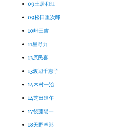
09土居和江
09松田重次郎
10峠三吉
11星野力
13原民喜
13渡辺千恵子
14木村一治
14芝田進午
17後藤陽一
18天野卓郎