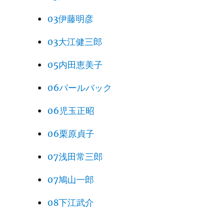
03伊藤明彦
03大江健三郎
05内田恵美子
06パールバック
06児玉正昭
06栗原貞子
07浅田常三郎
07鳩山一郎
08下江武介