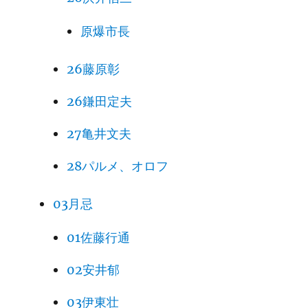
原爆市長
26藤原彰
26鎌田定夫
27亀井文夫
28パルメ、オロフ
03月忌
01佐藤行通
02安井郁
03伊東壮