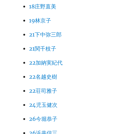
18庄野直美
19林京子
21下中弥三郎
21関千枝子
22加納実紀代
22名越史樹
22荘司雅子
24児玉健次
26今堀恭子
26浜井信三