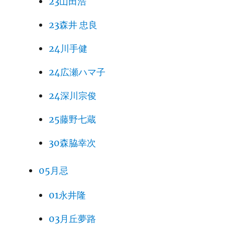
23山田浩
23森井 忠良
24川手健
24広瀬ハマ子
24深川宗俊
25藤野七蔵
30森脇幸次
05月忌
01永井隆
03月丘夢路