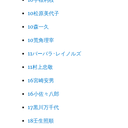
10松原美代子
10森一久
10荒角理宰
11バーバラ･レイノルズ
11村上忠敬
16宮崎安男
16小佐々八郎
17黒川万千代
18壬生照順