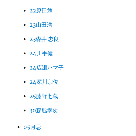
22原田勉
23山田浩
23森井 忠良
24川手健
24広瀬ハマ子
24深川宗俊
25藤野七蔵
30森脇幸次
05月忌