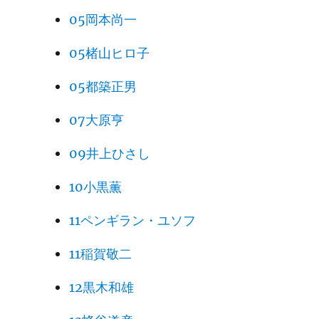
05岡本尚一
05楮山ヒロ子
05都築正男
07大原亨
09井上ひさし
10小黒薫
11ペンギラン・ユソフ
11稲賀敬二
12黒木和雄