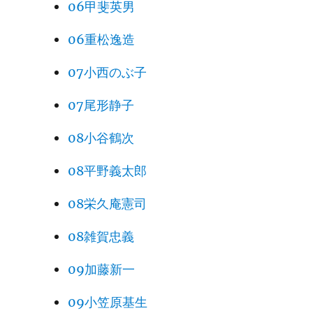
06甲斐英男
06重松逸造
07小西のぶ子
07尾形静子
08小谷鶴次
08平野義太郎
08栄久庵憲司
08雑賀忠義
09加藤新一
09小笠原基生