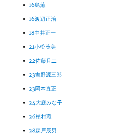
16島薫
16渡辺正治
18中井正一
21小松茂美
22佐藤月二
23吉野源三郎
23岡本直正
24大庭みな子
26植村環
28森戸辰男