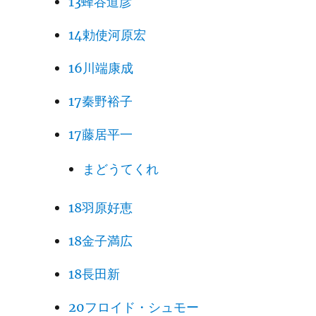
13蜂谷道彦
14勅使河原宏
16川端康成
17秦野裕子
17藤居平一
まどうてくれ
18羽原好恵
18金子満広
18長田新
20フロイド・シュモー