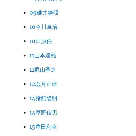
09碓井静照
10今川卓治
10田原伯
11山本達雄
11梶山季之
12塩月正雄
14猪飼隆明
14草野信男
15豊田利幸