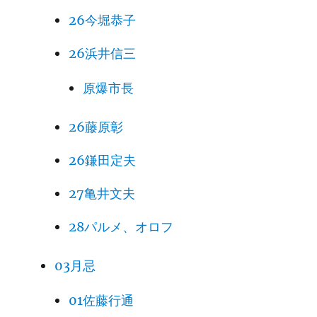
26今堀恭子
26浜井信三
原爆市長
26藤原彰
26鎌田定夫
27亀井文夫
28パルメ、オロフ
03月忌
01佐藤行通