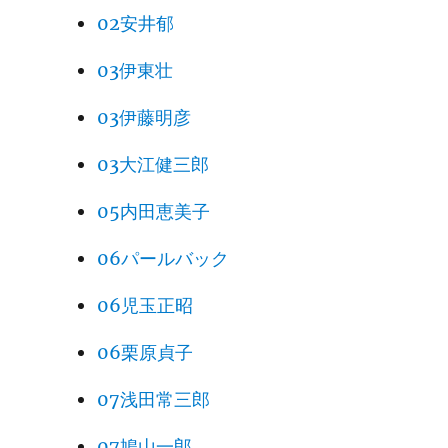
02安井郁
03伊東壮
03伊藤明彦
03大江健三郎
05内田恵美子
06パールバック
06児玉正昭
06栗原貞子
07浅田常三郎
07鳩山一郎