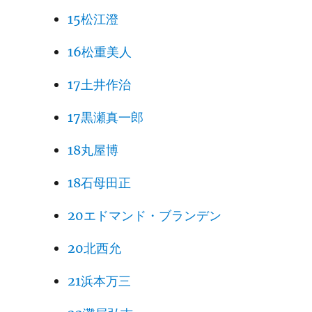
15松江澄
16松重美人
17土井作治
17黒瀬真一郎
18丸屋博
18石母田正
20エドマンド・ブランデン
20北西允
21浜本万三