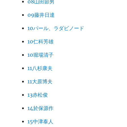
08山田節男
09藤井日達
10パール、ラダビノード
10仁科芳雄
10堀場清子
11八杉康夫
11大原博夫
13赤松俊
14於保源作
15中津泰人