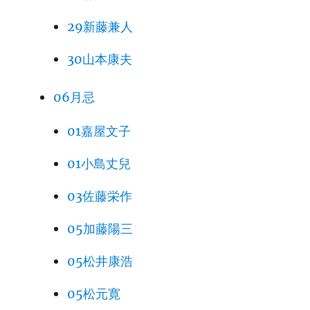
29新藤兼人
30山本康夫
06月忌
01嘉屋文子
01小島丈兒
03佐藤栄作
05加藤陽三
05松井康浩
05松元寛