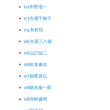
02中野清一
03古浦千穂子
04木村功
06大原三八雄
06山口仙二
06杉本春生
07朝尾直弘
08朝永振一郎
08河村盛明