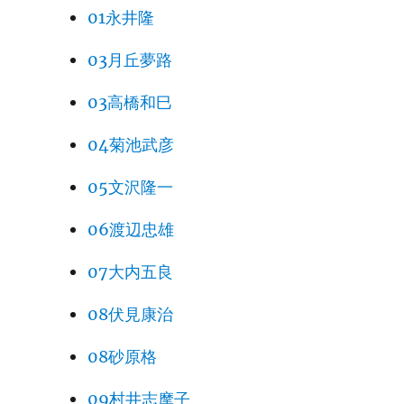
01永井隆
03月丘夢路
03高橋和巳
04菊池武彦
05文沢隆一
06渡辺忠雄
07大内五良
08伏見康治
08砂原格
09村井志摩子