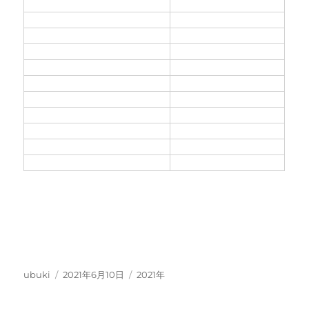
投
投
カ
ubuki
2021年6月10日
2021年
稿
稿
テ
者
日:
ゴ