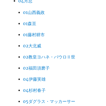
04月忌
01山西義政
01森亘
01藤村耕市
02大北威
02教皇ヨハネ・パウロⅡ世
02福田須磨子
04伊藤実雄
04杉村春子
05ダグラス・マッカーサー