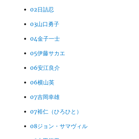
02日詰忍
03山口勇子
04金子一士
05伊藤サカエ
06安江良介
06横山英
07吉岡幸雄
07裕仁（ひろひと）
08ジョン・サマヴィル