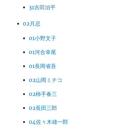
31吉田治平
02月忌
01小野文子
01河合幸尾
01長岡省吾
02山岡ミチコ
02柿手春三
02長田三郎
04佐々木雄一郎