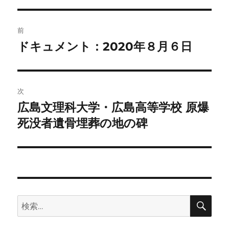
リ
ー
投
前
稿
ドキュメント：2020年８月６日
前
の
ナ
投
ビ
稿:
次
ゲ
広島文理科大学・広島高等学校 原爆
次
の
死没者遺骨埋葬の地の碑
ー
投
シ
稿:
ョ
ン
検
検
索
索: