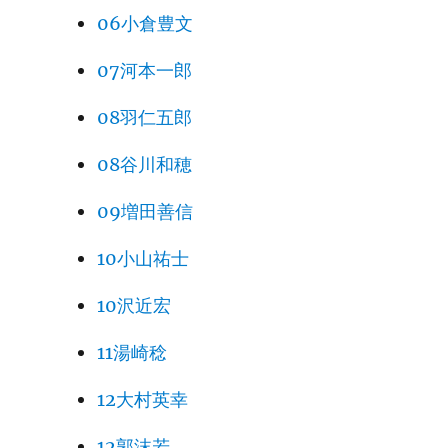
06小倉豊文
07河本一郎
08羽仁五郎
08谷川和穂
09増田善信
10小山祐士
10沢近宏
11湯崎稔
12大村英幸
12郭沫若