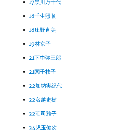
17黒川万千代
18壬生照順
18庄野直美
19林京子
21下中弥三郎
21関千枝子
22加納実紀代
22名越史樹
22荘司雅子
24児玉健次