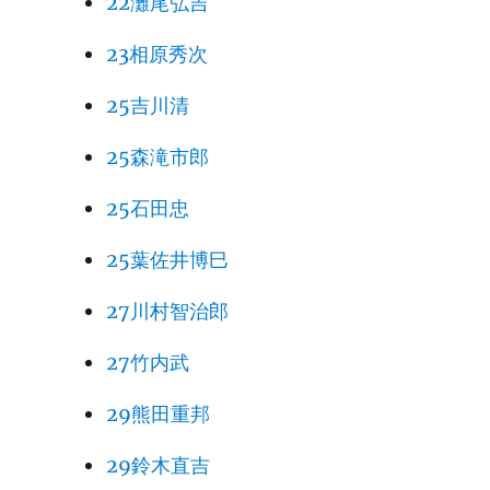
22灘尾弘吉
23相原秀次
25吉川清
25森滝市郎
25石田忠
25葉佐井博巳
27川村智治郎
27竹内武
29熊田重邦
29鈴木直吉