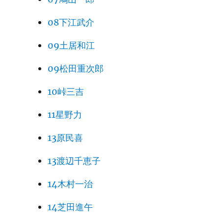
08下江武介
09土居和江
09松田重次郎
10峠三吉
11星野力
13原民喜
13渡辺千恵子
14木村一治
14芝田進午