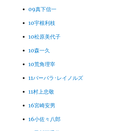
09真下信一
10宇根利枝
10松原美代子
10森一久
10荒角理宰
11バーバラ･レイノルズ
11村上忠敬
16宮崎安男
16小佐々八郎