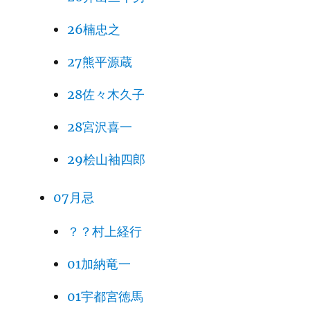
26楠忠之
27熊平源蔵
28佐々木久子
28宮沢喜一
29桧山袖四郎
07月忌
？？村上経行
01加納竜一
01宇都宮徳馬