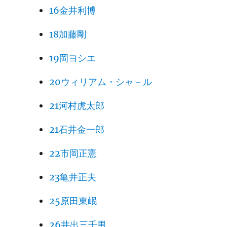
16金井利博
18加藤剛
19岡ヨシエ
20ウィリアム・シャ－ル
21河村虎太郎
21石井金一郎
22市岡正憲
23亀井正夫
25原田東岷
26井出三千男