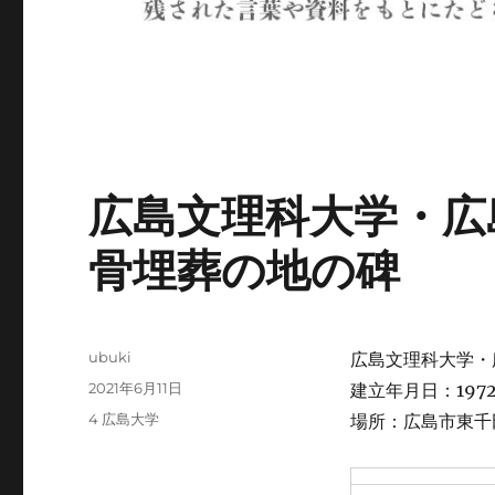
広島文理科大学・広
骨埋葬の地の碑
投
ubuki
広島文理科大学・
稿
投
2021年6月11日
建立年月日：1972
者
稿
カ
4 広島大学
場所：広島市東千
日:
テ
ゴ
リ