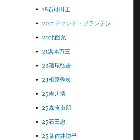
18石母田正
20エドマンド・ブランデン
20北西允
21浜本万三
22灘尾弘吉
23相原秀次
25吉川清
25森滝市郎
25石田忠
25葉佐井博巳