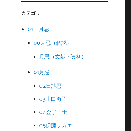
カテゴリー
01 月忌
00月忌（解説）
月忌（文献・資料）
01月忌
02日詰忍
03山口勇子
04金子一士
05伊藤サカエ