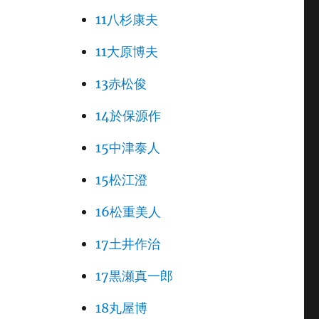
11八杉康夫
11大原博夫
13赤松俊
14於保源作
15中津泰人
15松江澄
16松重美人
17土井作治
17黒瀬真一郎
18丸屋博