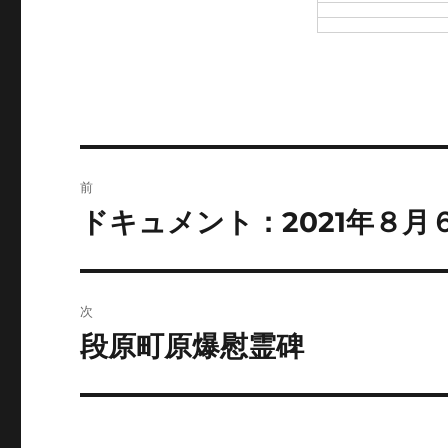
投
前
稿
ドキュメント：2021年８月
前
の
ナ
投
ビ
稿:
次
ゲ
段原町原爆慰霊碑
次
の
ー
投
シ
稿: