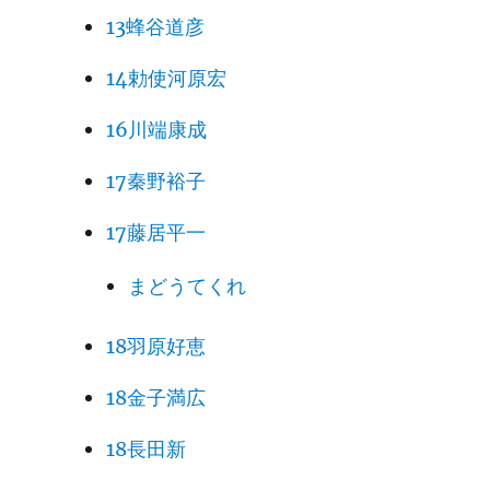
13蜂谷道彦
14勅使河原宏
16川端康成
17秦野裕子
17藤居平一
まどうてくれ
18羽原好恵
18金子満広
18長田新