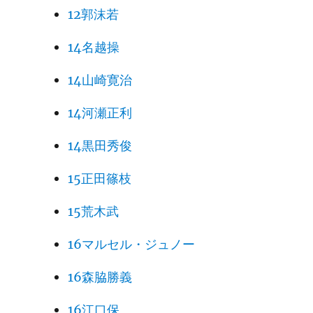
12郭沫若
14名越操
14山崎寛治
14河瀬正利
14黒田秀俊
15正田篠枝
15荒木武
16マルセル・ジュノー
16森脇勝義
16江口保