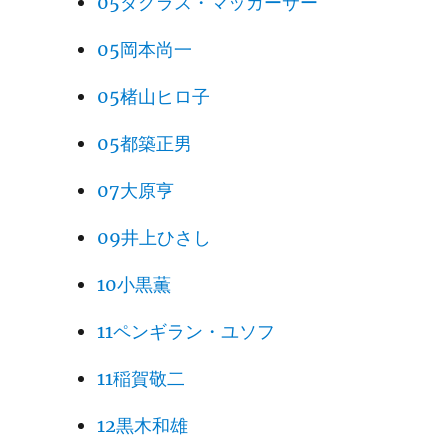
05ダグラス・マッカーサー
05岡本尚一
05楮山ヒロ子
05都築正男
07大原亨
09井上ひさし
10小黒薫
11ペンギラン・ユソフ
11稲賀敬二
12黒木和雄