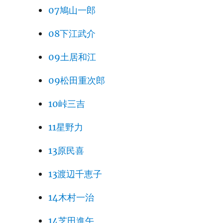
07鳩山一郎
08下江武介
09土居和江
09松田重次郎
10峠三吉
11星野力
13原民喜
13渡辺千恵子
14木村一治
14芝田進午