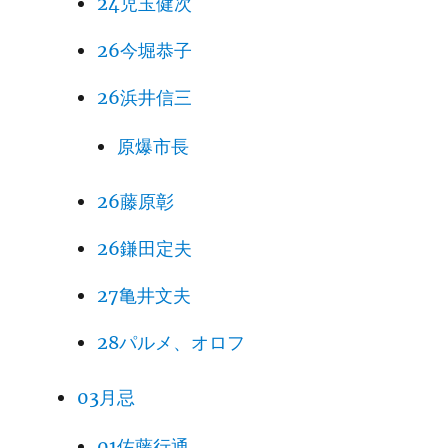
24児玉健次
26今堀恭子
26浜井信三
原爆市長
26藤原彰
26鎌田定夫
27亀井文夫
28パルメ、オロフ
03月忌
01佐藤行通