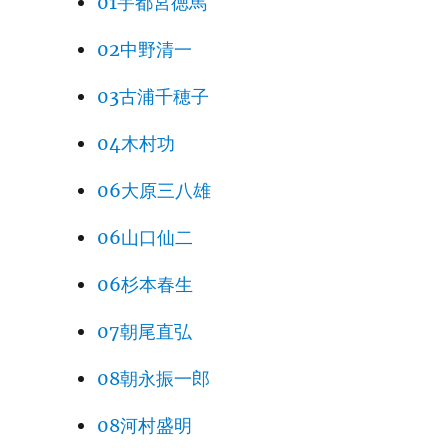
01宇都宮徳馬
02中野清一
03古浦千穂子
04木村功
06大原三八雄
06山口仙二
06杉本春生
07朝尾直弘
08朝永振一郎
08河村盛明