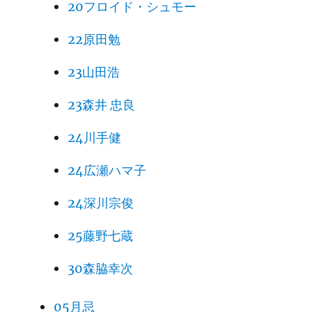
20フロイド・シュモー
22原田勉
23山田浩
23森井 忠良
24川手健
24広瀬ハマ子
24深川宗俊
25藤野七蔵
30森脇幸次
05月忌