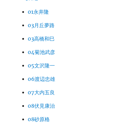
01永井隆
03月丘夢路
03高橋和巳
04菊池武彦
05文沢隆一
06渡辺忠雄
07大内五良
08伏見康治
08砂原格