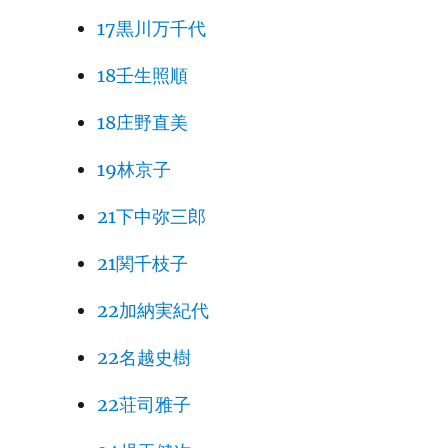
17黒川万千代
18壬生照順
18庄野直美
19林京子
21下中弥三郎
21関千枝子
22加納実紀代
22名越史樹
22荘司雅子