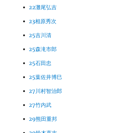
22灘尾弘吉
23相原秀次
25吉川清
25森滝市郎
25石田忠
25葉佐井博巳
27川村智治郎
27竹内武
29熊田重邦
29鈴木直吉