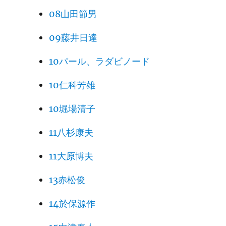
08山田節男
09藤井日達
10パール、ラダビノード
10仁科芳雄
10堀場清子
11八杉康夫
11大原博夫
13赤松俊
14於保源作