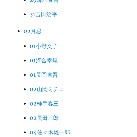
31吉田治平
02月忌
01小野文子
01河合幸尾
01長岡省吾
02山岡ミチコ
02柿手春三
02長田三郎
04佐々木雄一郎