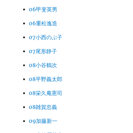
06甲斐英男
06重松逸造
07小西のぶ子
07尾形静子
08小谷鶴次
08平野義太郎
08栄久庵憲司
08雑賀忠義
09加藤新一