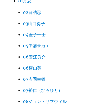
01月忌
02日詰忍
03山口勇子
04金子一士
05伊藤サカエ
06安江良介
06横山英
07吉岡幸雄
07裕仁（ひろひと）
08ジョン・サマヴィル