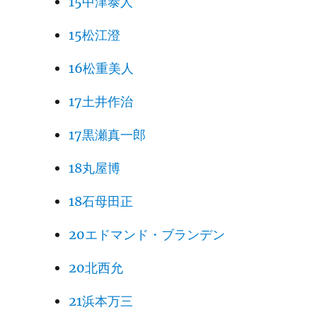
15中津泰人
15松江澄
16松重美人
17土井作治
17黒瀬真一郎
18丸屋博
18石母田正
20エドマンド・ブランデン
20北西允
21浜本万三