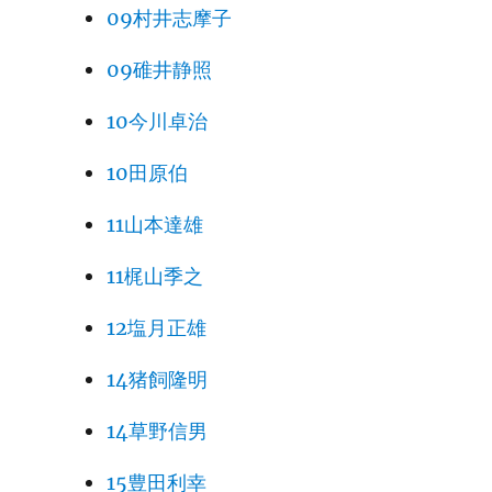
09村井志摩子
09碓井静照
10今川卓治
10田原伯
11山本達雄
11梶山季之
12塩月正雄
14猪飼隆明
14草野信男
15豊田利幸