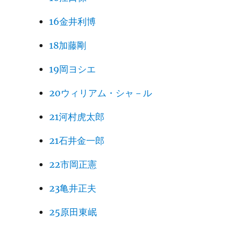
16金井利博
18加藤剛
19岡ヨシエ
20ウィリアム・シャ－ル
21河村虎太郎
21石井金一郎
22市岡正憲
23亀井正夫
25原田東岷