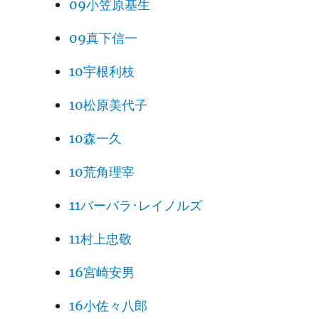
09小笠原基生
09真下信一
10宇根利枝
10松原美代子
10森一久
10荒角理宰
11バーバラ･レイノルズ
11村上忠敬
16宮崎安男
16小佐々八郎