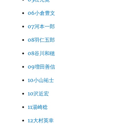
06小倉豊文
07河本一郎
08羽仁五郎
08谷川和穂
09増田善信
10小山祐士
10沢近宏
11湯崎稔
12大村英幸