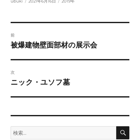
投
投
カ
ubuki
2021年6月16日
2019年
稿
稿
テ
者
日:
ゴ
リ
ー
投
前
稿
被爆建物壁面部材の展示会
前
の
ナ
投
ビ
稿:
次
ゲ
ニック・ユソフ墓
次
の
ー
投
シ
稿:
ョ
検
検
ン
索