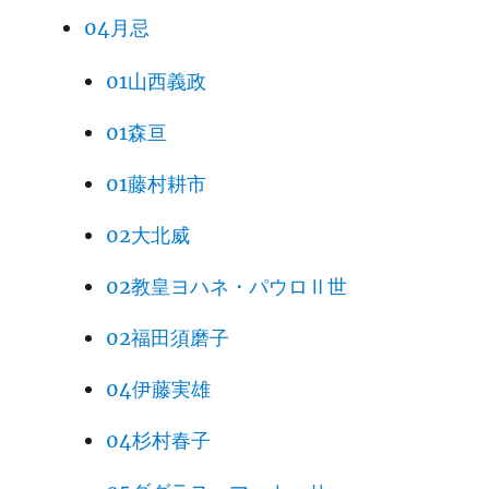
04月忌
01山西義政
01森亘
01藤村耕市
02大北威
02教皇ヨハネ・パウロⅡ世
02福田須磨子
04伊藤実雄
04杉村春子