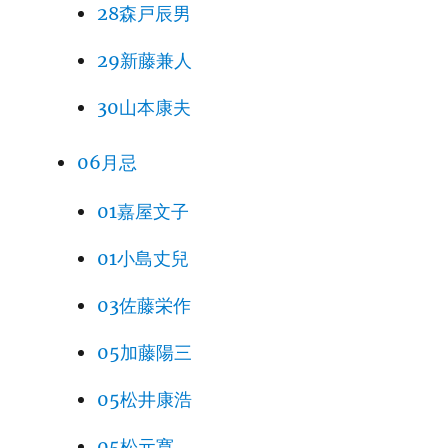
28森戸辰男
29新藤兼人
30山本康夫
06月忌
01嘉屋文子
01小島丈兒
03佐藤栄作
05加藤陽三
05松井康浩
05松元寛