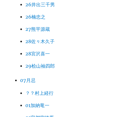
26井出三千男
26楠忠之
27熊平源蔵
28佐々木久子
28宮沢喜一
29桧山袖四郎
07月忌
？？村上経行
01加納竜一