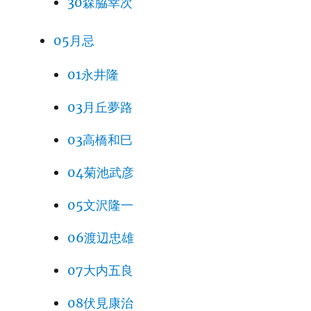
30森脇幸次
05月忌
01永井隆
03月丘夢路
03高橋和巳
04菊池武彦
05文沢隆一
06渡辺忠雄
07大内五良
08伏見康治