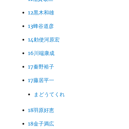
12黒木和雄
13蜂谷道彦
14勅使河原宏
16川端康成
17秦野裕子
17藤居平一
まどうてくれ
18羽原好恵
18金子満広