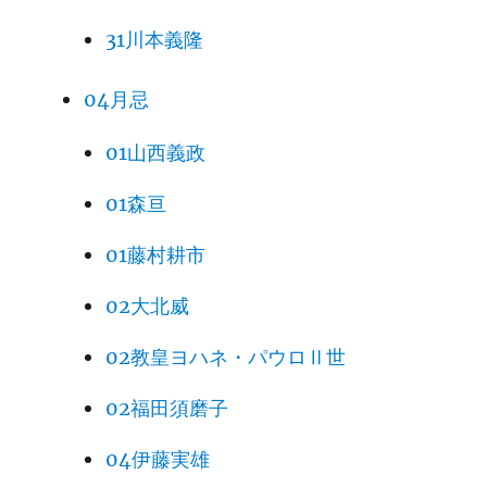
31川本義隆
04月忌
01山西義政
01森亘
01藤村耕市
02大北威
02教皇ヨハネ・パウロⅡ世
02福田須磨子
04伊藤実雄