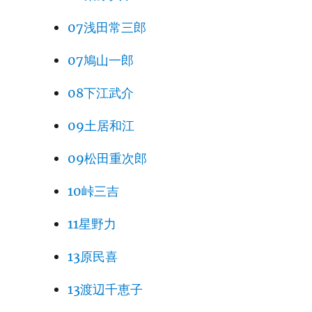
07浅田常三郎
07鳩山一郎
08下江武介
09土居和江
09松田重次郎
10峠三吉
11星野力
13原民喜
13渡辺千恵子