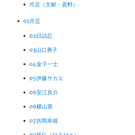
月忌（文献・資料）
01月忌
02日詰忍
03山口勇子
04金子一士
05伊藤サカエ
06安江良介
06横山英
07吉岡幸雄
07裕仁（ひろひと）