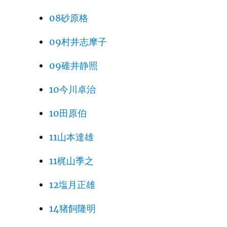
08砂原格
09村井志摩子
09碓井静照
10今川卓治
10田原伯
11山本達雄
11梶山季之
12塩月正雄
14猪飼隆明