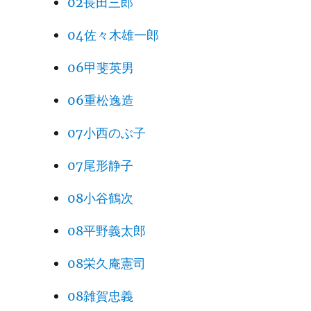
02長田三郎
04佐々木雄一郎
06甲斐英男
06重松逸造
07小西のぶ子
07尾形静子
08小谷鶴次
08平野義太郎
08栄久庵憲司
08雑賀忠義