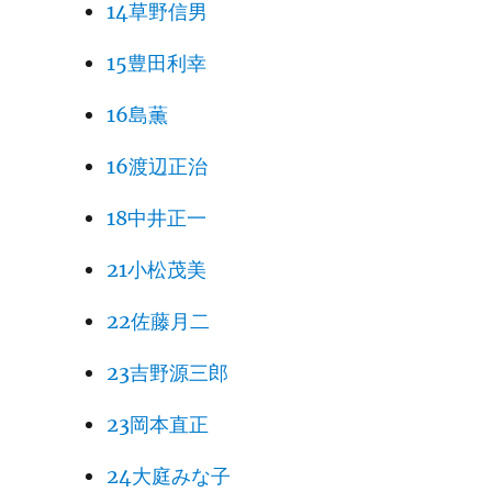
14草野信男
15豊田利幸
16島薫
16渡辺正治
18中井正一
21小松茂美
22佐藤月二
23吉野源三郎
23岡本直正
24大庭みな子