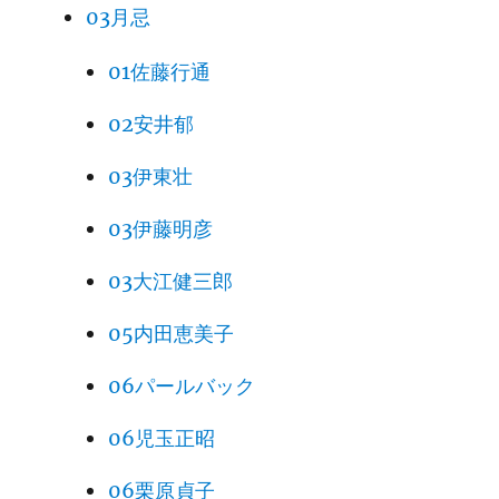
03月忌
01佐藤行通
02安井郁
03伊東壮
03伊藤明彦
03大江健三郎
05内田恵美子
06パールバック
06児玉正昭
06栗原貞子