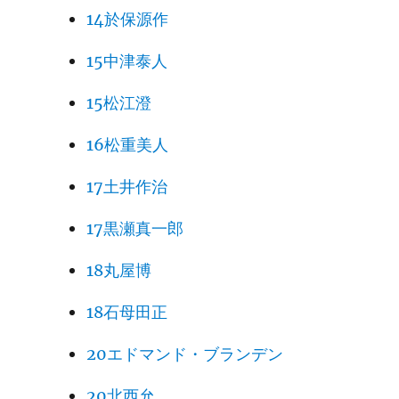
14於保源作
15中津泰人
15松江澄
16松重美人
17土井作治
17黒瀬真一郎
18丸屋博
18石母田正
20エドマンド・ブランデン
20北西允