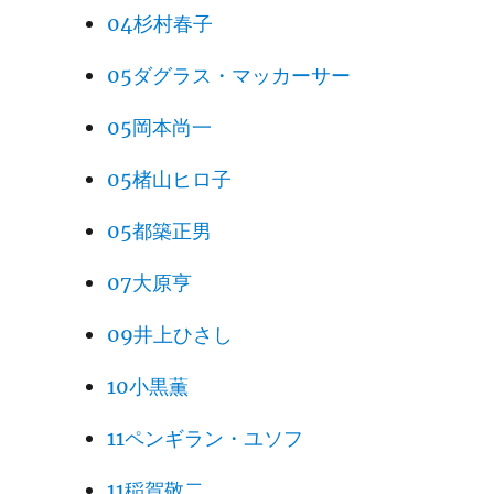
04杉村春子
05ダグラス・マッカーサー
05岡本尚一
05楮山ヒロ子
05都築正男
07大原亨
09井上ひさし
10小黒薫
11ペンギラン・ユソフ
11稲賀敬二