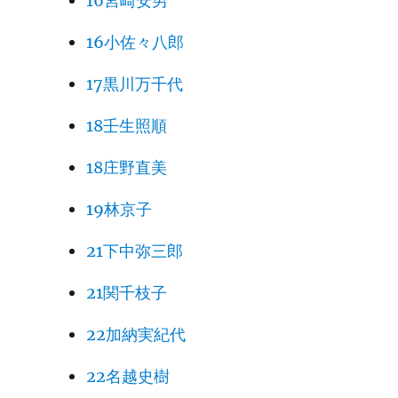
16宮崎安男
16小佐々八郎
17黒川万千代
18壬生照順
18庄野直美
19林京子
21下中弥三郎
21関千枝子
22加納実紀代
22名越史樹