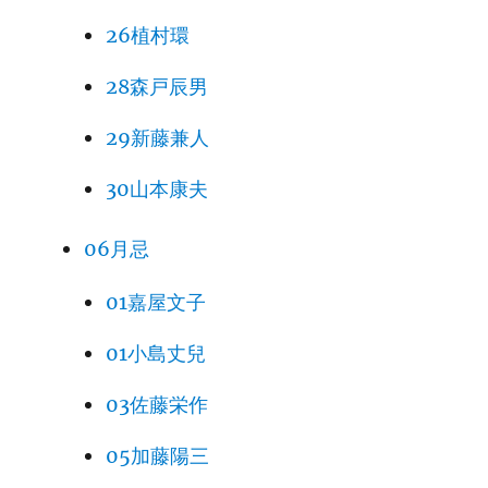
26植村環
28森戸辰男
29新藤兼人
30山本康夫
06月忌
01嘉屋文子
01小島丈兒
03佐藤栄作
05加藤陽三