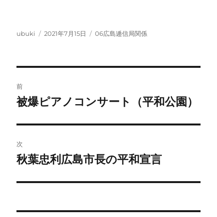
投
投
カ
ubuki
2021年7月15日
06広島逓信局関係
稿
稿
テ
者
日:
ゴ
リ
ー
投
前
稿
被爆ピアノコンサート（平和公園）
前
の
ナ
投
ビ
稿:
次
ゲ
秋葉忠利広島市長の平和宣言
次
の
ー
投
シ
稿: