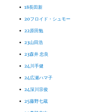
18長田新
20フロイド・シュモー
22原田勉
23山田浩
23森井 忠良
24川手健
24広瀬ハマ子
24深川宗俊
25藤野七蔵