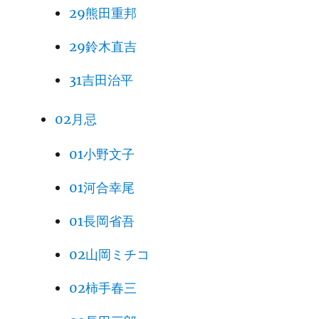
29熊田重邦
29鈴木直吉
31吉田治平
02月忌
01小野文子
01河合幸尾
01長岡省吾
02山岡ミチコ
02柿手春三