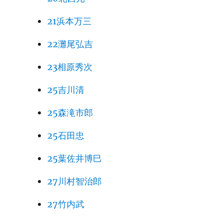
21浜本万三
22灘尾弘吉
23相原秀次
25吉川清
25森滝市郎
25石田忠
25葉佐井博巳
27川村智治郎
27竹内武