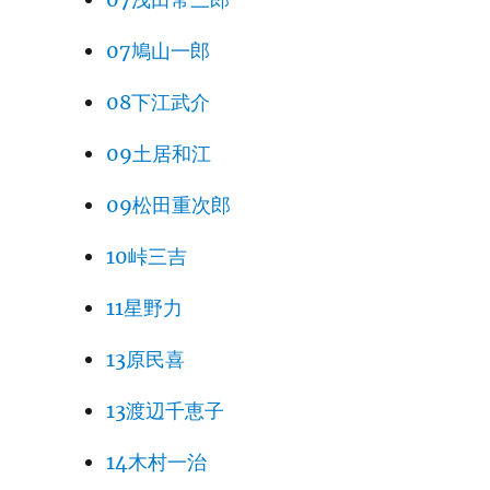
07鳩山一郎
08下江武介
09土居和江
09松田重次郎
10峠三吉
11星野力
13原民喜
13渡辺千恵子
14木村一治