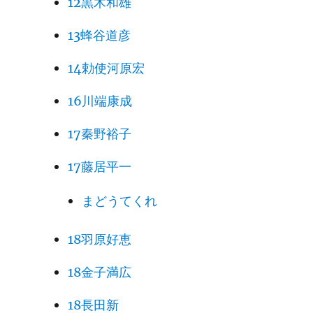
12黒木和雄
13蜂谷道彦
14勅使河原宏
16川端康成
17秦野裕子
17藤居平一
まどうてくれ
18羽原好恵
18金子満広
18長田新