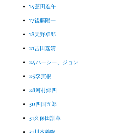
14芝田進午
17後藤陽一
18天野卓郎
21吉田嘉清
24ハーシー、ジョン
25李実根
28河村郷四
30四国五郎
31久保田訓章
31川本義隆