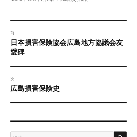
稿
稿
テ
者
日:
ゴ
リ
ー
投
前
稿
日本損害保険協会広島地方協議会友
前
の
愛碑
ナ
投
ビ
稿:
ゲ
次
広島損害保険史
次
ー
の
シ
投
稿:
ョ
ン
検
検