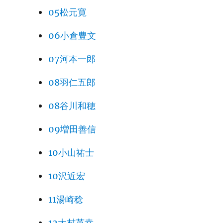
05松元寛
06小倉豊文
07河本一郎
08羽仁五郎
08谷川和穂
09増田善信
10小山祐士
10沢近宏
11湯崎稔
12大村英幸