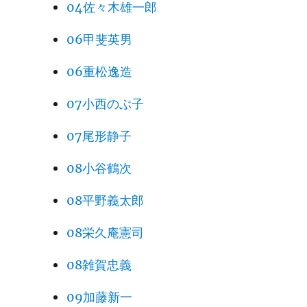
04佐々木雄一郎
06甲斐英男
06重松逸造
07小西のぶ子
07尾形静子
08小谷鶴次
08平野義太郎
08栄久庵憲司
08雑賀忠義
09加藤新一