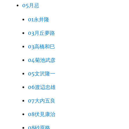
05月忌
01永井隆
03月丘夢路
03高橋和巳
04菊池武彦
05文沢隆一
06渡辺忠雄
07大内五良
08伏見康治
08砂原格