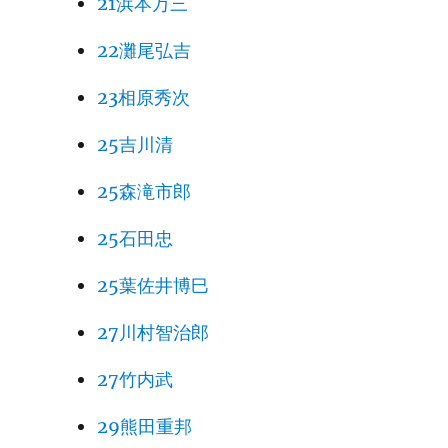
21浜本万三
22灘尾弘吉
23相原秀次
25吉川清
25森滝市郎
25石田忠
25葉佐井博巳
27川村智治郎
27竹内武
29熊田重邦