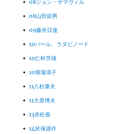
08ジョン・サマヴィル
08山田節男
09藤井日達
10パール、ラダビノード
10仁科芳雄
10堀場清子
11八杉康夫
11大原博夫
13赤松俊
14於保源作