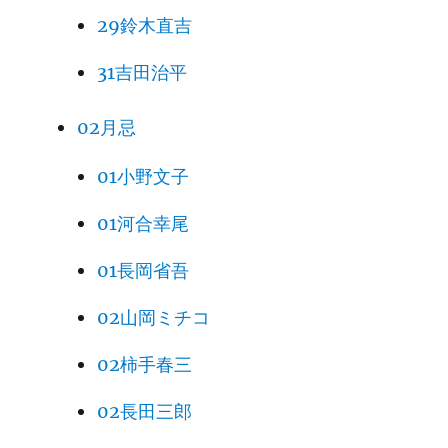
29鈴木直吉
31吉田治平
02月忌
01小野文子
01河合幸尾
01長岡省吾
02山岡ミチコ
02柿手春三
02長田三郎