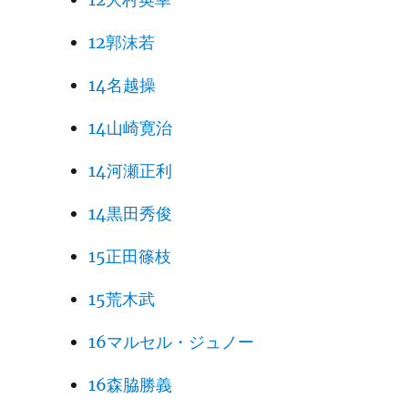
12郭沫若
14名越操
14山崎寛治
14河瀬正利
14黒田秀俊
15正田篠枝
15荒木武
16マルセル・ジュノー
16森脇勝義