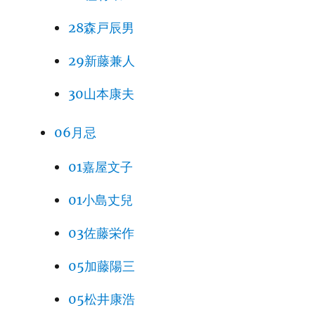
28森戸辰男
29新藤兼人
30山本康夫
06月忌
01嘉屋文子
01小島丈兒
03佐藤栄作
05加藤陽三
05松井康浩