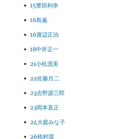
15豊田利幸
16島薫
16渡辺正治
18中井正一
21小松茂美
22佐藤月二
23吉野源三郎
23岡本直正
24大庭みな子
26植村環