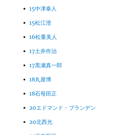
15中津泰人
15松江澄
16松重美人
17土井作治
17黒瀬真一郎
18丸屋博
18石母田正
20エドマンド・ブランデン
20北西允