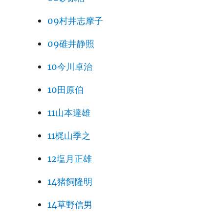
09村井志摩子
09碓井静照
10今川卓治
10田原伯
11山本達雄
11梶山季之
12塩月正雄
14猪飼隆明
14草野信男