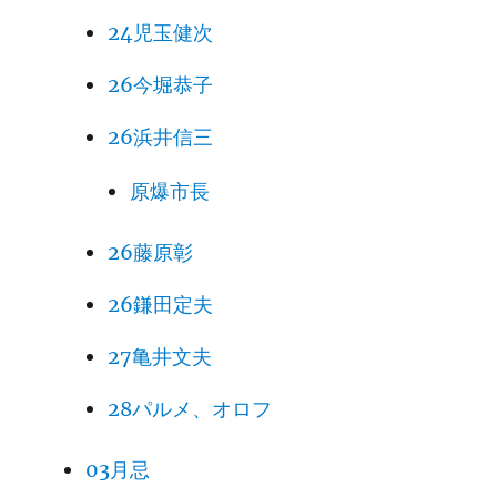
24児玉健次
26今堀恭子
26浜井信三
原爆市長
26藤原彰
26鎌田定夫
27亀井文夫
28パルメ、オロフ
03月忌