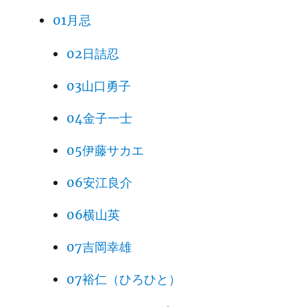
01月忌
02日詰忍
03山口勇子
04金子一士
05伊藤サカエ
06安江良介
06横山英
07吉岡幸雄
07裕仁（ひろひと）