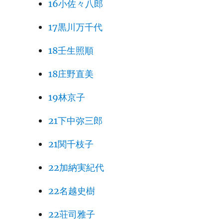
16小佐々八郎
17黒川万千代
18壬生照順
18庄野直美
19林京子
21下中弥三郎
21関千枝子
22加納実紀代
22名越史樹
22荘司雅子