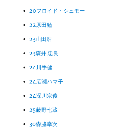
20フロイド・シュモー
22原田勉
23山田浩
23森井 忠良
24川手健
24広瀬ハマ子
24深川宗俊
25藤野七蔵
30森脇幸次