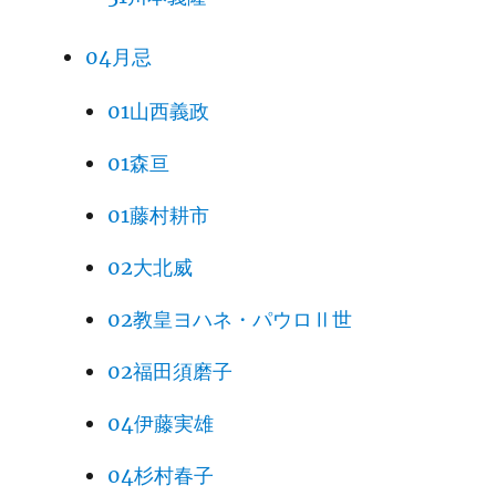
04月忌
01山西義政
01森亘
01藤村耕市
02大北威
02教皇ヨハネ・パウロⅡ世
02福田須磨子
04伊藤実雄
04杉村春子