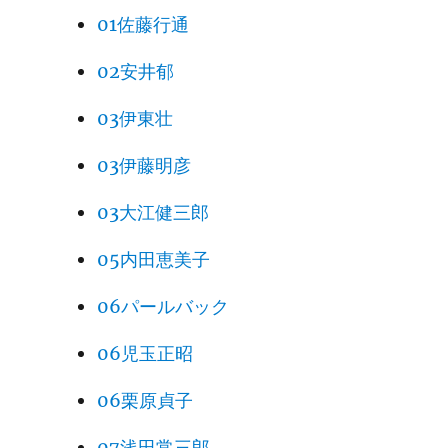
01佐藤行通
02安井郁
03伊東壮
03伊藤明彦
03大江健三郎
05内田恵美子
06パールバック
06児玉正昭
06栗原貞子
07浅田常三郎