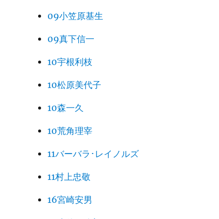
09小笠原基生
09真下信一
10宇根利枝
10松原美代子
10森一久
10荒角理宰
11バーバラ･レイノルズ
11村上忠敬
16宮崎安男