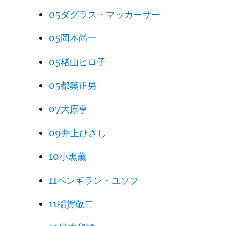
05ダグラス・マッカーサー
05岡本尚一
05楮山ヒロ子
05都築正男
07大原亨
09井上ひさし
10小黒薫
11ペンギラン・ユソフ
11稲賀敬二