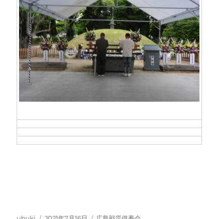
投
投
カ
ubuki
2021年7月16日
広島戦災供養会