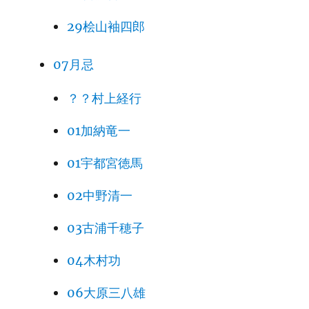
29桧山袖四郎
07月忌
？？村上経行
01加納竜一
01宇都宮徳馬
02中野清一
03古浦千穂子
04木村功
06大原三八雄