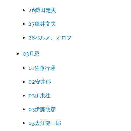
26鎌田定夫
27亀井文夫
28パルメ、オロフ
03月忌
01佐藤行通
02安井郁
03伊東壮
03伊藤明彦
03大江健三郎