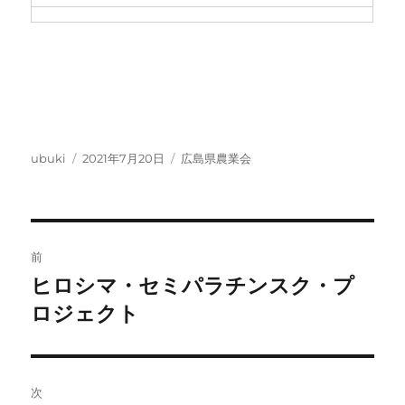
投
投
カ
ubuki
2021年7月20日
広島県農業会
稿
稿
テ
者
日:
ゴ
リ
ー
投
前
稿
ヒロシマ・セミパラチンスク・プ
前
の
ロジェクト
ナ
投
ビ
稿:
ゲ
次