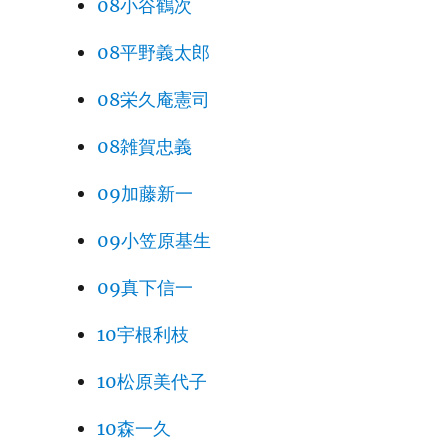
08小谷鶴次
08平野義太郎
08栄久庵憲司
08雑賀忠義
09加藤新一
09小笠原基生
09真下信一
10宇根利枝
10松原美代子
10森一久