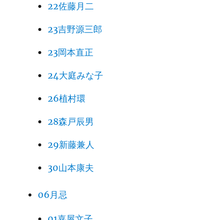
22佐藤月二
23吉野源三郎
23岡本直正
24大庭みな子
26植村環
28森戸辰男
29新藤兼人
30山本康夫
06月忌
01嘉屋文子