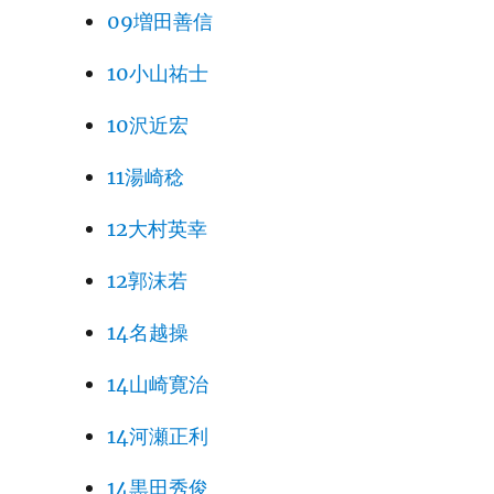
09増田善信
10小山祐士
10沢近宏
11湯崎稔
12大村英幸
12郭沫若
14名越操
14山崎寛治
14河瀬正利
14黒田秀俊