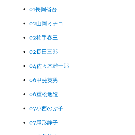
01長岡省吾
02山岡ミチコ
02柿手春三
02長田三郎
04佐々木雄一郎
06甲斐英男
06重松逸造
07小西のぶ子
07尾形静子