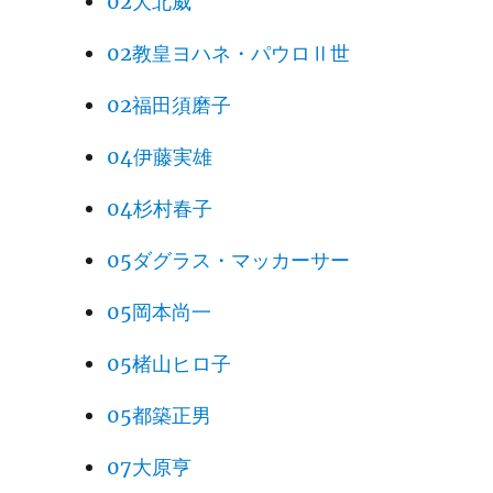
02大北威
02教皇ヨハネ・パウロⅡ世
02福田須磨子
04伊藤実雄
04杉村春子
05ダグラス・マッカーサー
05岡本尚一
05楮山ヒロ子
05都築正男
07大原亨