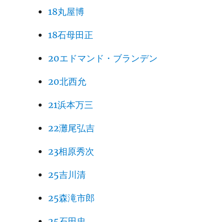
18丸屋博
18石母田正
20エドマンド・ブランデン
20北西允
21浜本万三
22灘尾弘吉
23相原秀次
25吉川清
25森滝市郎
25石田忠