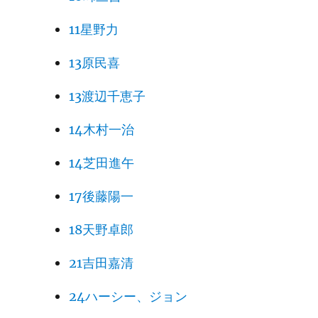
11星野力
13原民喜
13渡辺千恵子
14木村一治
14芝田進午
17後藤陽一
18天野卓郎
21吉田嘉清
24ハーシー、ジョン