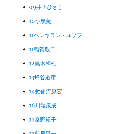
09井上ひさし
10小黒薫
11ペンギラン・ユソフ
11稲賀敬二
12黒木和雄
13蜂谷道彦
14勅使河原宏
16川端康成
17秦野裕子
17藤居平一