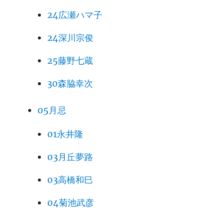
24広瀬ハマ子
24深川宗俊
25藤野七蔵
30森脇幸次
05月忌
01永井隆
03月丘夢路
03高橋和巳
04菊池武彦