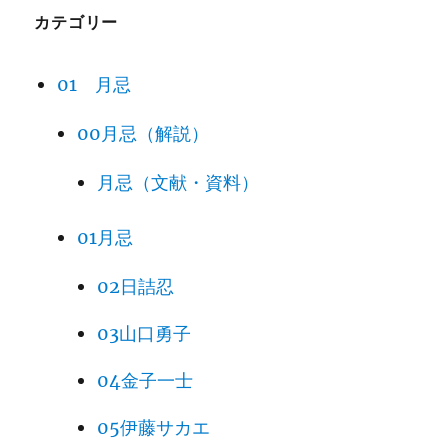
カテゴリー
01 月忌
00月忌（解説）
月忌（文献・資料）
01月忌
02日詰忍
03山口勇子
04金子一士
05伊藤サカエ