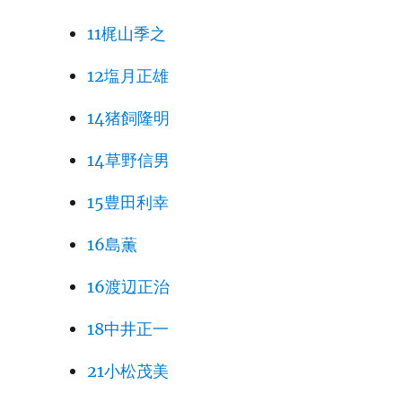
11梶山季之
12塩月正雄
14猪飼隆明
14草野信男
15豊田利幸
16島薫
16渡辺正治
18中井正一
21小松茂美