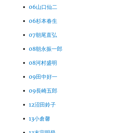
06山口仙二
06杉本春生
07朝尾直弘
08朝永振一郎
08河村盛明
09田中好一
09長崎五郎
12沼田鈴子
13小倉馨
13末宗明登