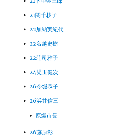
21下中弥三郎
21関千枝子
22加納実紀代
22名越史樹
22荘司雅子
24児玉健次
26今堀恭子
26浜井信三
原爆市長
26藤原彰