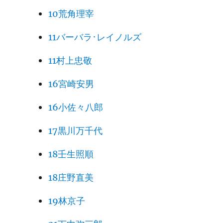
10荒角理宰
11バーバラ･レイノルズ
11村上忠敬
16宮崎安男
16小佐々八郎
17黒川万千代
18壬生照順
18庄野直美
19林京子