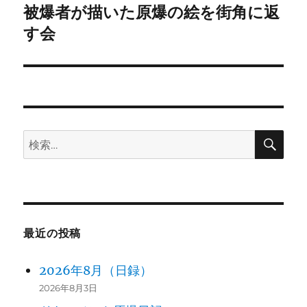
被爆者が描いた原爆の絵を街角に返
次
ー
の
す会
シ
投
稿:
ョ
ン
検
検
索
索:
最近の投稿
2026年8月（日録）
2026年8月3日