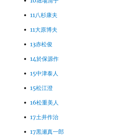
10堀場清子
11八杉康夫
11大原博夫
13赤松俊
14於保源作
15中津泰人
15松江澄
16松重美人
17土井作治
17黒瀬真一郎