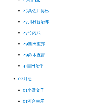
25葉佐井博巳
27川村智治郎
27竹内武
29熊田重邦
29鈴木直吉
31吉田治平
02月忌
01小野文子
01河合幸尾