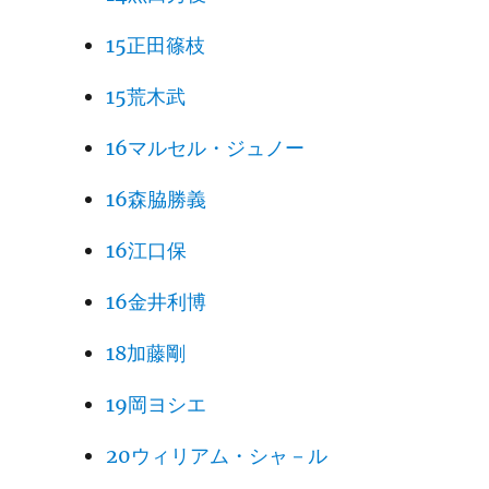
15正田篠枝
15荒木武
16マルセル・ジュノー
16森脇勝義
16江口保
16金井利博
18加藤剛
19岡ヨシエ
20ウィリアム・シャ－ル