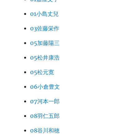
01小島丈兒
03佐藤栄作
05加藤陽三
05松井康浩
05松元寛
06小倉豊文
07河本一郎
08羽仁五郎
08谷川和穂