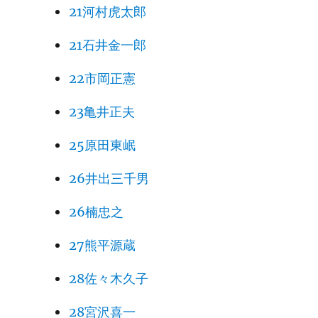
21河村虎太郎
21石井金一郎
22市岡正憲
23亀井正夫
25原田東岷
26井出三千男
26楠忠之
27熊平源蔵
28佐々木久子
28宮沢喜一