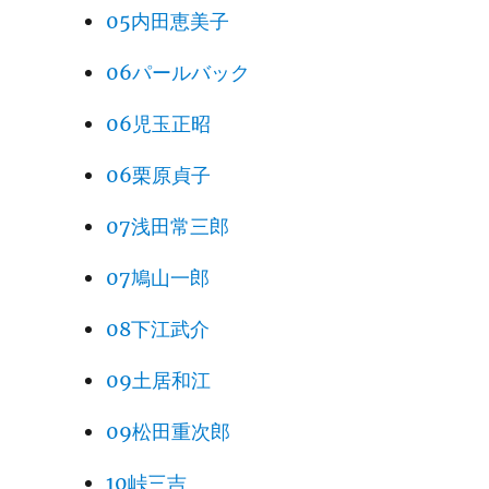
05内田恵美子
06パールバック
06児玉正昭
06栗原貞子
07浅田常三郎
07鳩山一郎
08下江武介
09土居和江
09松田重次郎
10峠三吉