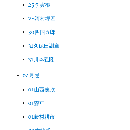
25李実根
28河村郷四
30四国五郎
31久保田訓章
31川本義隆
04月忌
01山西義政
01森亘
01藤村耕市