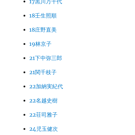
17黒川万千代
18壬生照順
18庄野直美
19林京子
21下中弥三郎
21関千枝子
22加納実紀代
22名越史樹
22荘司雅子
24児玉健次