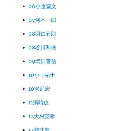
06小倉豊文
07河本一郎
08羽仁五郎
08谷川和穂
09増田善信
10小山祐士
10沢近宏
11湯崎稔
12大村英幸
12郭沫若