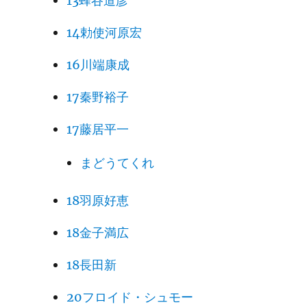
13蜂谷道彦
14勅使河原宏
16川端康成
17秦野裕子
17藤居平一
まどうてくれ
18羽原好恵
18金子満広
18長田新
20フロイド・シュモー