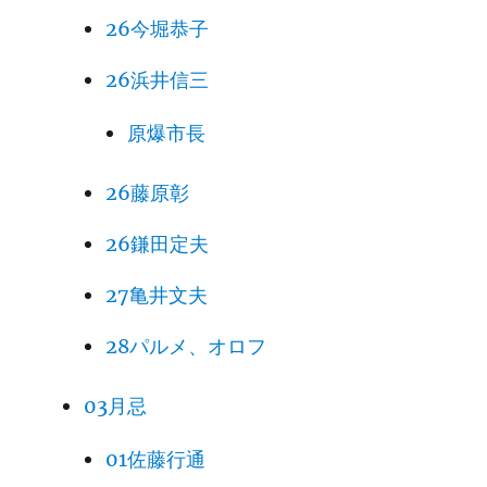
26今堀恭子
26浜井信三
原爆市長
26藤原彰
26鎌田定夫
27亀井文夫
28パルメ、オロフ
03月忌
01佐藤行通