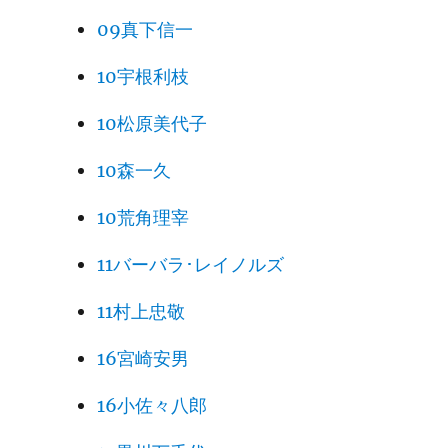
09真下信一
10宇根利枝
10松原美代子
10森一久
10荒角理宰
11バーバラ･レイノルズ
11村上忠敬
16宮崎安男
16小佐々八郎