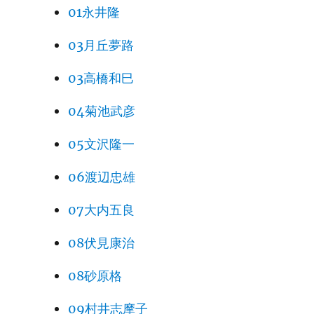
01永井隆
03月丘夢路
03高橋和巳
04菊池武彦
05文沢隆一
06渡辺忠雄
07大内五良
08伏見康治
08砂原格
09村井志摩子