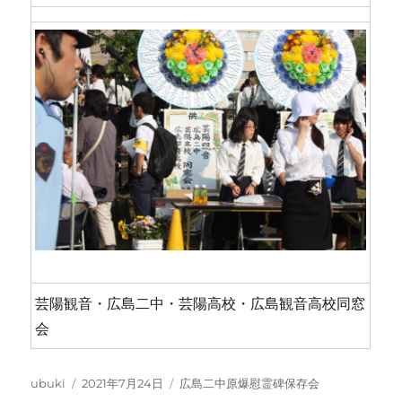
芸陽観音・広島二中・芸陽高校・広島観音高校同窓
会
投
投
カ
ubuki
2021年7月24日
広島二中原爆慰霊碑保存会
稿
稿
テ