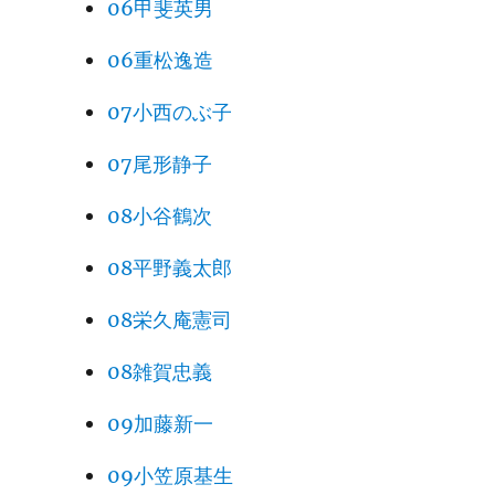
06甲斐英男
06重松逸造
07小西のぶ子
07尾形静子
08小谷鶴次
08平野義太郎
08栄久庵憲司
08雑賀忠義
09加藤新一
09小笠原基生