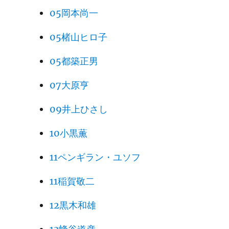
05岡本尚一
05楮山ヒロ子
05都築正男
07大原亨
09井上ひさし
10小黒薫
11ペンギラン・ユソフ
11稲賀敬二
12黒木和雄