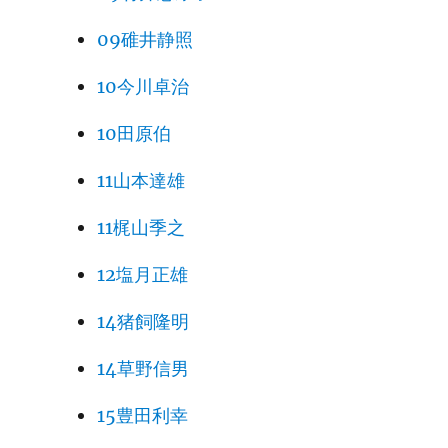
09碓井静照
10今川卓治
10田原伯
11山本達雄
11梶山季之
12塩月正雄
14猪飼隆明
14草野信男
15豊田利幸