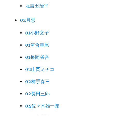
31吉田治平
02月忌
01小野文子
01河合幸尾
01長岡省吾
02山岡ミチコ
02柿手春三
02長田三郎
04佐々木雄一郎