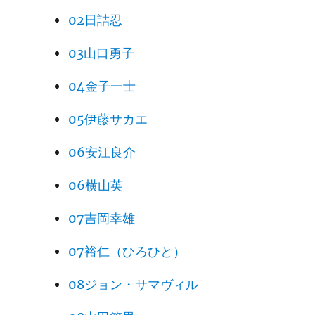
02日詰忍
03山口勇子
04金子一士
05伊藤サカエ
06安江良介
06横山英
07吉岡幸雄
07裕仁（ひろひと）
08ジョン・サマヴィル