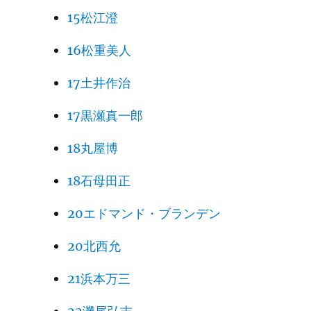
15松江澄
16松重美人
17土井作治
17黒瀬真一郎
18丸屋博
18石母田正
20エドマンド・ブランデン
20北西允
21浜本万三