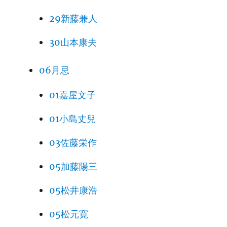
29新藤兼人
30山本康夫
06月忌
01嘉屋文子
01小島丈兒
03佐藤栄作
05加藤陽三
05松井康浩
05松元寛