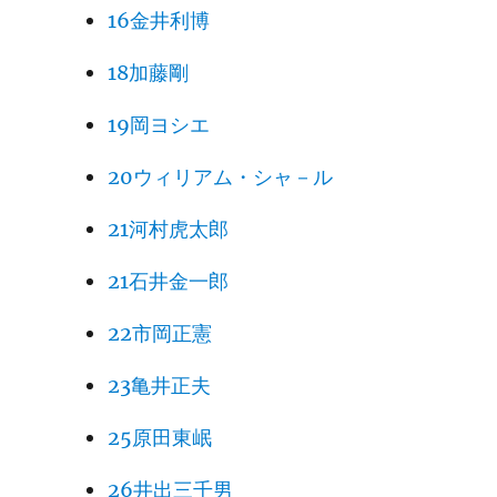
16金井利博
18加藤剛
19岡ヨシエ
20ウィリアム・シャ－ル
21河村虎太郎
21石井金一郎
22市岡正憲
23亀井正夫
25原田東岷
26井出三千男