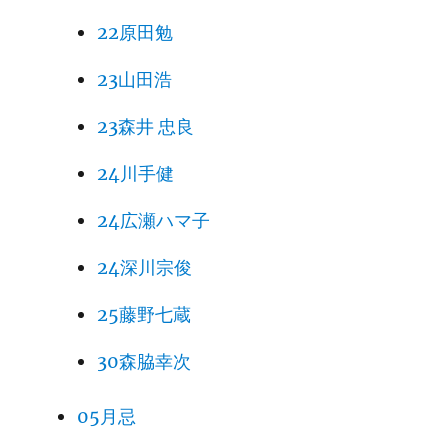
22原田勉
23山田浩
23森井 忠良
24川手健
24広瀬ハマ子
24深川宗俊
25藤野七蔵
30森脇幸次
05月忌