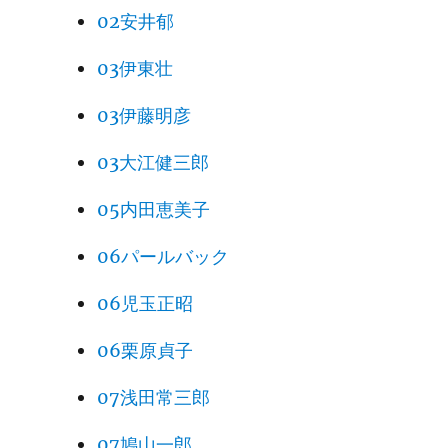
02安井郁
03伊東壮
03伊藤明彦
03大江健三郎
05内田恵美子
06パールバック
06児玉正昭
06栗原貞子
07浅田常三郎
07鳩山一郎