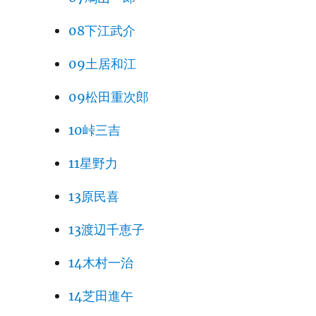
08下江武介
09土居和江
09松田重次郎
10峠三吉
11星野力
13原民喜
13渡辺千恵子
14木村一治
14芝田進午