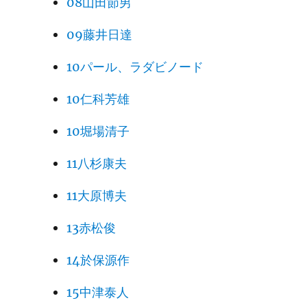
08山田節男
09藤井日達
10パール、ラダビノード
10仁科芳雄
10堀場清子
11八杉康夫
11大原博夫
13赤松俊
14於保源作
15中津泰人