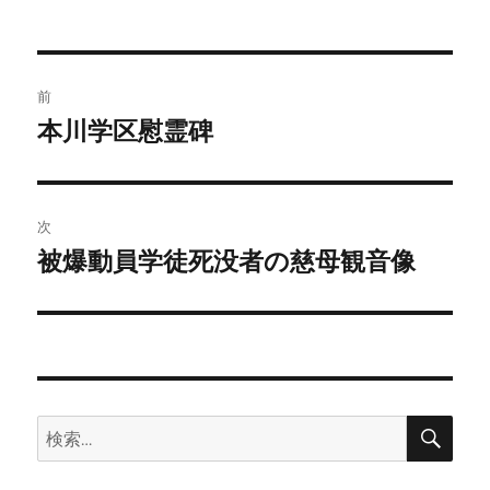
者
日:
ゴ
リ
ー
投
前
稿
本川学区慰霊碑
前
の
ナ
投
ビ
稿:
次
ゲ
被爆動員学徒死没者の慈母観音像
次
の
ー
投
シ
稿:
ョ
検
検
ン
索
索: