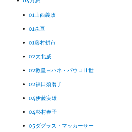
04月忌
01山西義政
01森亘
01藤村耕市
02大北威
02教皇ヨハネ・パウロⅡ世
02福田須磨子
04伊藤実雄
04杉村春子
05ダグラス・マッカーサー