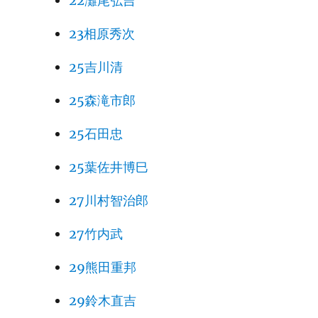
22灘尾弘吉
23相原秀次
25吉川清
25森滝市郎
25石田忠
25葉佐井博巳
27川村智治郎
27竹内武
29熊田重邦
29鈴木直吉