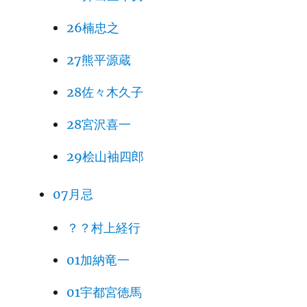
26楠忠之
27熊平源蔵
28佐々木久子
28宮沢喜一
29桧山袖四郎
07月忌
？？村上経行
01加納竜一
01宇都宮徳馬