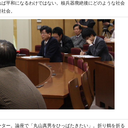
れば平和になるわけではない。核兵器廃絶後にどのような社会
差社会。
ーター。論座で「丸山真男をひっぱたきたい」。折り鶴を折る