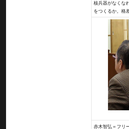
核兵器がなくな
をつくるか。格
赤木智弘＝フリ