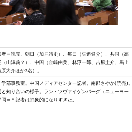
加者＝読売、朝日（加戸靖史）、毎日（矢追健介）、共同（高
経（山澤義？）、中国（金崎由美、林淳一郎、吉原圭介、馬上
藤原大介ほか2名）。
、学部事務室。中国メディアセンター記者。南部さやか(読売)
岡と知り合いの様子。ラン・ツヴァイゲンバーグ（ニューヨー
平岡＝＊記者は抽象的になりすぎた。