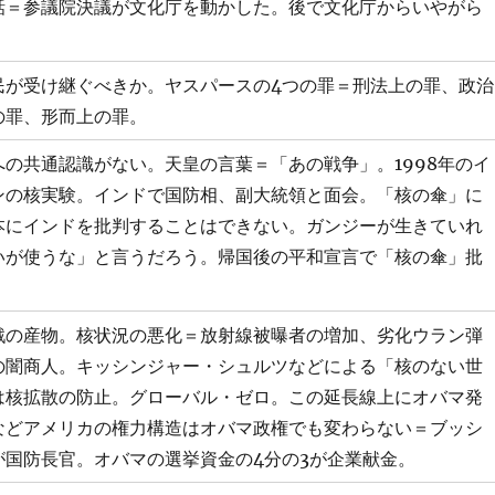
話＝参議院決議が文化庁を動かした。後で文化庁からいやがら
民が受け継ぐべきか。ヤスパースの4つの罪＝刑法上の罪、政治
の罪、形而上の罪。
の共通認識がない。天皇の言葉＝「あの戦争」。1998年のイ
ンの核実験。インドで国防相、副大統領と面会。「核の傘」に
本にインドを批判することはできない。ガンジーが生きていれ
いが使うな」と言うだろう。帰国後の平和宣言で「核の傘」批
。
戦の産物。核状況の悪化＝放射線被曝者の増加、劣化ウラン弾
の闇商人。キッシンジャー・シュルツなどによる「核のない世
は核拡散の防止。グローバル・ゼロ。この延長線上にオバマ発
などアメリカの権力構造はオバマ政権でも変わらない＝ブッシ
が国防長官。オバマの選挙資金の4分の3が企業献金。