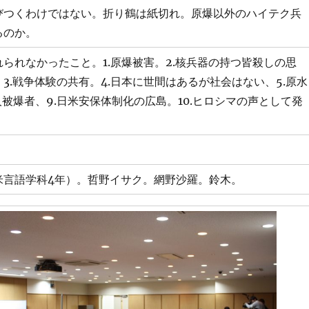
びつくわけではない。折り鶴は紙切れ。原爆以外のハイテク兵
るのか。
られなかったこと。1.原爆被害。2.核兵器の持つ皆殺しの思
3.戦争体験の共有。4.日本に世間はあるが社会はない、5.原水
人被爆者、9.日米安保体制化の広島。10.ヒロシマの声として発
。
米言語学科4年）。哲野イサク。網野沙羅。鈴木。