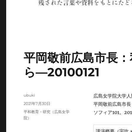
平岡敬前広島市長：
ら―20100121
投
ubuki
広島女学院大学人
稿
投
2021年7月30日
平岡敬前広島市長
者
稿
カ
平和教育・研究（広島女学
ソフィア101。201
日:
テ
院）
ゴ
リ
講演概要（宇吹