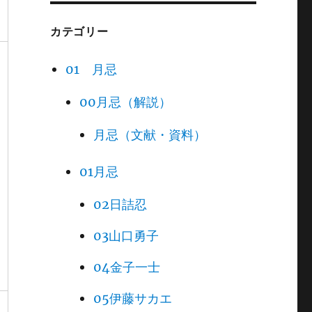
カテゴリー
01 月忌
00月忌（解説）
月忌（文献・資料）
01月忌
02日詰忍
03山口勇子
04金子一士
05伊藤サカエ