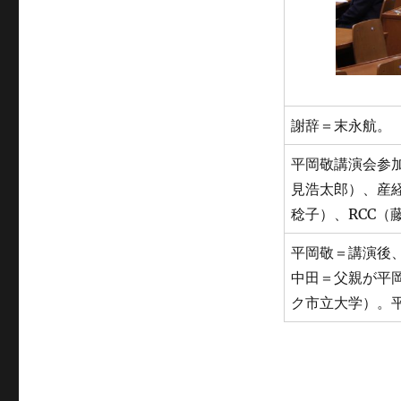
謝辞＝末永航。
平岡敬講演会参
見浩太郎）、産
稔子）、RCC（
平岡敬＝講演後
中田＝父親が平
ク市立大学）。