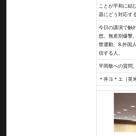
ことが平和に結
器にどう対応す
今日の講演で触れ
想。無差別爆撃。
禁運動、8.外国
信する人。
平岡敬への質問
＊井ヨ＊エ（英