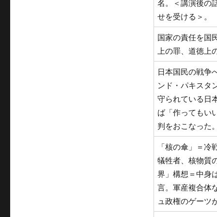
名。＜講演後の
せを受ける＞。
国家の責任を国
上の罪、道徳上
日本国民の戦争へ
ンド・パキスタ
守られている日
ば「作ってもい
判をおこなった
「核の傘」＝冷
犠牲者、核物質
界」構想＝中身
言。軍産複合体
ュ政権のゲーツ