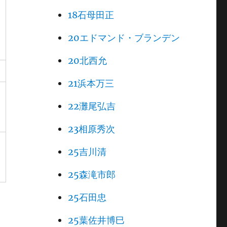
18石母田正
20エドマンド・ブランデン
20北西允
21浜本万三
22灘尾弘吉
23相原秀次
。
25吉川清
25森滝市郎
25石田忠
25葉佐井博巳