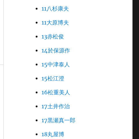
11八杉康夫
11大原博夫
13赤松俊
14於保源作
15中津泰人
15松江澄
16松重美人
17土井作治
17黒瀬真一郎
18丸屋博