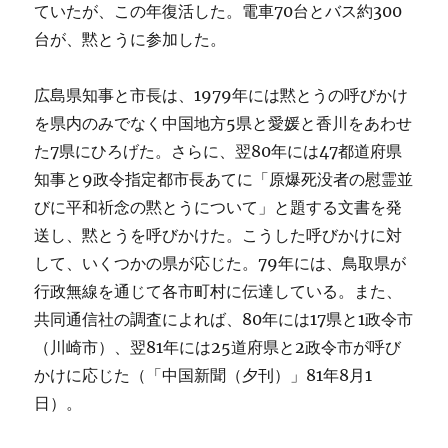
ていたが、この年復活した。電車70台とバス約300
台が、黙とうに参加した。
広島県知事と市長は、1979年には黙とうの呼びかけ
を県内のみでなく中国地方5県と愛媛と香川をあわせ
た7県にひろげた。さらに、翌80年には47都道府県
知事と9政令指定都市長あてに「原爆死没者の慰霊並
びに平和祈念の黙とうについて」と題する文書を発
送し、黙とうを呼びかけた。こうした呼びかけに対
して、いくつかの県が応じた。79年には、鳥取県が
行政無線を通じて各市町村に伝達している。また、
共同通信社の調査によれば、80年には17県と1政令市
（川崎市）、翌81年には25道府県と2政令市が呼び
かけに応じた（「中国新聞（夕刊）」81年8月1
日）。