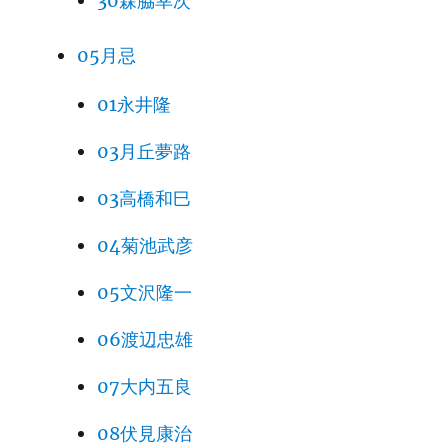
30森脇幸次
05月忌
01永井隆
03月丘夢路
03高橋和巳
04菊池武彦
05文沢隆一
06渡辺忠雄
07大内五良
08伏見康治