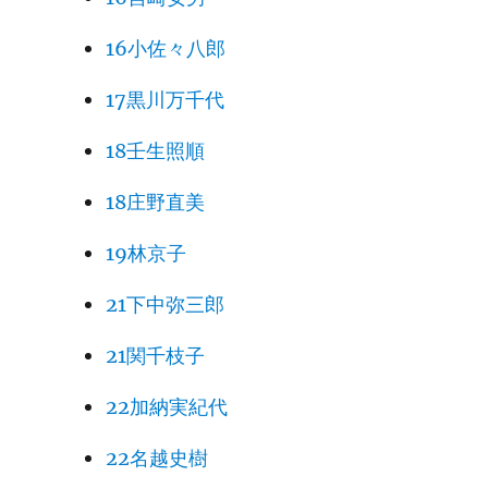
16小佐々八郎
17黒川万千代
18壬生照順
18庄野直美
19林京子
21下中弥三郎
21関千枝子
22加納実紀代
22名越史樹