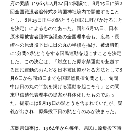
府の要請（1964年4月24日の閣議で、8月15日に第2
回全国戦没者追悼式を靖国神社境内で開催すること
とし、8月15日正午の黙とうを国民に呼びかけること
を決定）によるものであった。同年6月14日、日本
原水爆被害者団体協議会の全国理事会も、広島・長
崎への原爆投下日に日の丸の半旗を掲げ、被爆時刻
に1分間の黙とうをする国民運動を起こすことを決定
した。この決定は、「対立した原水禁運動を超越す
る国民運動のおんどを日本被団協がとる方法として8
月6日から同18日までを国民総反省旬間とし、旬間
中は日の丸の半旗を掲げる運動を起こそう」との関
東甲信越代表理事の提案が具体化したものであっ
た。提案には8月15日の黙とうも含まれていたが、疑
義が出され、原爆投下日の黙とうのみが決まった。
広島県知事は、1964年から毎年、県民に原爆投下時