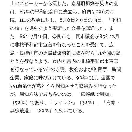
上のスピーカーから流した。京都府原爆被災者の会
は、85年の平和記念日に先立ち、府内3,096の寺
院、110の教会に対し、8月6日と9日の両日、「平和
の鐘」を鳴らすよう要請した文書を郵送した。ま
た、86年7月10日、奈良市も、同市議会が85年12月
に非核平和都市宣言を行なったことを受けて、広
島・長崎両市の原爆被爆時刻に鐘を鳴らし1分間の黙
とうを行なうよう、市内と県内の非核平和都市宣言
を行なっている7市の寺院、教会および各官庁、民間
企業、家庭に呼びかけている。90年には、全国で
751自治体が黙とうを周知させる取組みを行なった
が、周知方法で最も多いのは、「広報紙で周知」
（52％）であり、「サイレン」（32％）、「有線・
無線放送」（29％）と続いている。