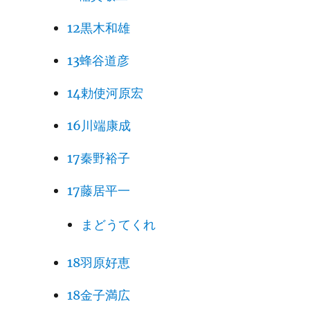
12黒木和雄
13蜂谷道彦
14勅使河原宏
16川端康成
17秦野裕子
17藤居平一
まどうてくれ
18羽原好恵
18金子満広