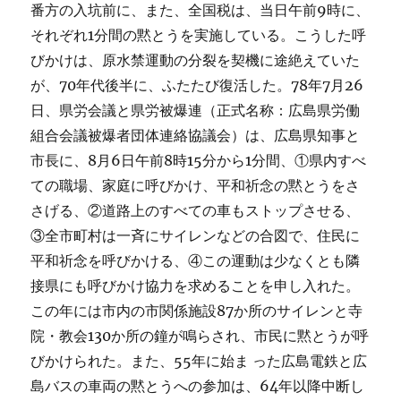
番方の入坑前に、また、全国税は、当日午前9時に、
それぞれ1分間の黙とうを実施している。こうした呼
びかけは、原水禁運動の分裂を契機に途絶えていた
が、70年代後半に、ふたたび復活した。78年7月26
日、県労会議と県労被爆連（正式名称：広島県労働
組合会議被爆者団体連絡協議会）は、広島県知事と
市長に、8月6日午前8時15分から1分間、①県内すべ
ての職場、家庭に呼びかけ、平和祈念の黙とうをさ
さげる、②道路上のすべての車もストップさせる、
③全市町村は一斉にサイレンなどの合図で、住民に
平和祈念を呼びかける、④この運動は少なくとも隣
接県にも呼びかけ協力を求めることを申し入れた。
この年には市内の市関係施設87か所のサイレンと寺
院・教会130か所の鐘が鳴らされ、市民に黙とうが呼
びかけられた。また、55年に始ま った広島電鉄と広
島バスの車両の黙とうへの参加は、64年以降中断し