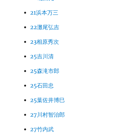
21浜本万三
22灘尾弘吉
23相原秀次
25吉川清
25森滝市郎
25石田忠
25葉佐井博巳
27川村智治郎
27竹内武