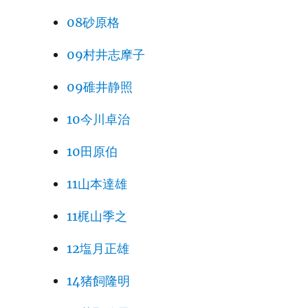
08砂原格
09村井志摩子
09碓井静照
10今川卓治
10田原伯
11山本達雄
11梶山季之
12塩月正雄
14猪飼隆明