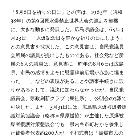
「8月6日を祈りの日に」との声は、1963年（昭和
38年）の第9回原水爆禁止世界大会の混乱を契機
に、大きな動きに発展した。広島県議会は、64年3
月23日、「原爆記念日を静かな祈りの日にしよう」
との意見書を採択した。この意見書は、自民党議員
会所属の議員が提出したものである。社会党など所
属の6人の議員は、意見書に「昨年の8月6日は広島
県、市民の感情をよそに慰霊碑前広場が赤旗に埋ま
った････」などの表現があることや議事手続きに誤
りがあるとして、議決に加わらなかったが、自民党
議員会、県政刷新クラブ（民社系）、公明会の3派で
可決した。また、3月31日には、広島県原爆被爆者援
護対策協議会（略称＝県原援協）が主催した原爆被
爆者援護対策懇談会でも、県内各市町村から参集し
た被爆者代表約200人が、平和式典は「被爆市民の