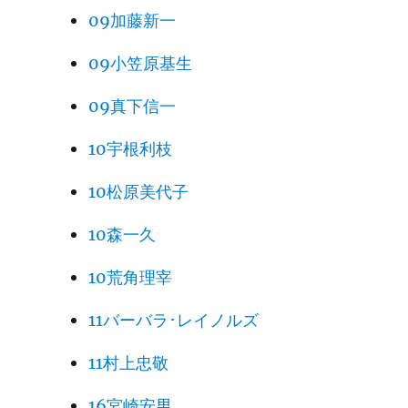
09加藤新一
09小笠原基生
09真下信一
10宇根利枝
10松原美代子
10森一久
10荒角理宰
11バーバラ･レイノルズ
11村上忠敬
16宮崎安男