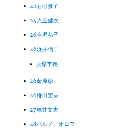
22荘司雅子
24児玉健次
26今堀恭子
26浜井信三
原爆市長
26藤原彰
26鎌田定夫
27亀井文夫
28パルメ、オロフ