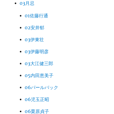
03月忌
01佐藤行通
02安井郁
03伊東壮
03伊藤明彦
03大江健三郎
05内田恵美子
06パールバック
06児玉正昭
06栗原貞子