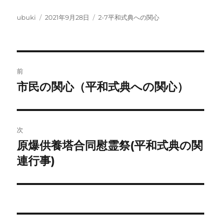
投
投
カ
ubuki
2021年9月28日
2-7平和式典への関心
稿
稿
テ
者
日:
ゴ
リ
ー
投
前
稿
市民の関心（平和式典への関心）
前
の
ナ
投
ビ
稿:
次
ゲ
原爆供養塔合同慰霊祭(平和式典の関
次
の
連行事)
ー
投
シ
稿:
ョ