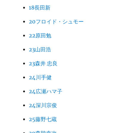
18長田新
20フロイド・シュモー
22原田勉
23山田浩
23森井 忠良
24川手健
24広瀬ハマ子
24深川宗俊
25藤野七蔵