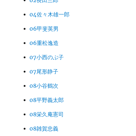
02長田三郎
04佐々木雄一郎
06甲斐英男
06重松逸造
07小西のぶ子
07尾形静子
08小谷鶴次
08平野義太郎
08栄久庵憲司
08雑賀忠義