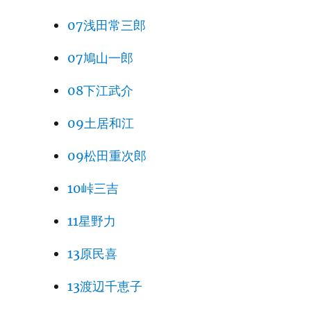
07浅田常三郎
07鳩山一郎
08下江武介
09土居和江
09松田重次郎
10峠三吉
11星野力
13原民喜
13渡辺千恵子