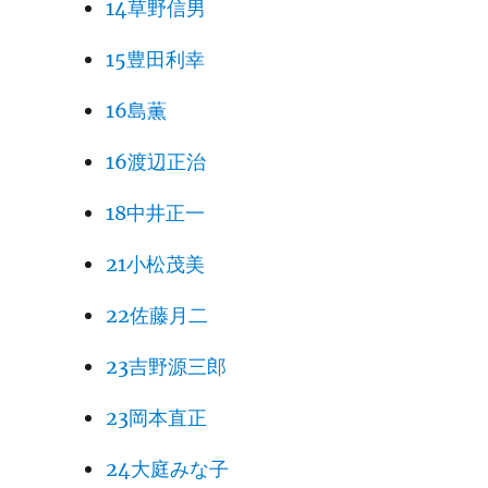
14草野信男
15豊田利幸
16島薫
16渡辺正治
18中井正一
21小松茂美
22佐藤月二
23吉野源三郎
23岡本直正
24大庭みな子