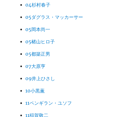
04杉村春子
05ダグラス・マッカーサー
05岡本尚一
05楮山ヒロ子
05都築正男
07大原亨
09井上ひさし
10小黒薫
11ペンギラン・ユソフ
11稲賀敬二