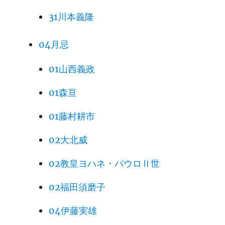
31川本義隆
04月忌
01山西義政
01森亘
01藤村耕市
02大北威
02教皇ヨハネ・パウロⅡ世
02福田須磨子
04伊藤実雄