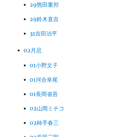
29熊田重邦
29鈴木直吉
31吉田治平
02月忌
01小野文子
01河合幸尾
01長岡省吾
02山岡ミチコ
02柿手春三