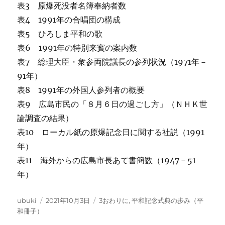
表3 原爆死没者名簿奉納者数
表4 1991年の合唱団の構成
表5 ひろしま平和の歌
表6 1991年の特別来賓の案内数
表7 総理大臣・衆参両院議長の参列状況（1971年－
91年）
表8 1991年の外国人参列者の概要
表9 広島市民の「８月６日の過ごし方」（ＮＨＫ世
論調査の結果）
表10 ローカル紙の原爆記念日に関する社説（1991
年）
表11 海外からの広島市長あて書簡数（1947－51
年）
投
投
カ
ubuki
2021年10月3日
3おわりに
,
平和記念式典の歩み（平
稿
稿
テ
和冊子）
者
日:
ゴ