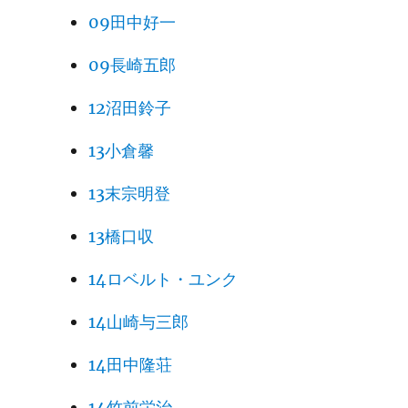
09田中好一
09長崎五郎
12沼田鈴子
13小倉馨
13末宗明登
13橋口収
14ロベルト・ユンク
14山崎与三郎
14田中隆荘
14竹前栄治