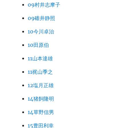
09村井志摩子
09碓井静照
10今川卓治
10田原伯
11山本達雄
11梶山季之
12塩月正雄
14猪飼隆明
14草野信男
15豊田利幸