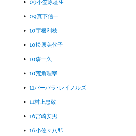
09小笠原基生
09真下信一
10宇根利枝
10松原美代子
10森一久
10荒角理宰
11バーバラ･レイノルズ
11村上忠敬
16宮崎安男
16小佐々八郎