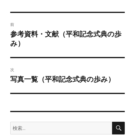
リ
ー
投
前
稿
参考資料・文献（平和記念式典の歩
前
の
み）
ナ
投
ビ
稿:
ゲ
次
写真一覧（平和記念式典の歩み）
次
ー
の
シ
投
稿:
ョ
ン
検
検
索