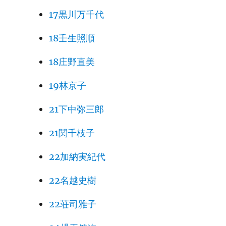
17黒川万千代
18壬生照順
18庄野直美
19林京子
21下中弥三郎
21関千枝子
22加納実紀代
22名越史樹
22荘司雅子