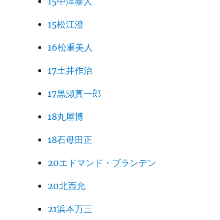
15中津泰人
15松江澄
16松重美人
17土井作治
17黒瀬真一郎
18丸屋博
18石母田正
20エドマンド・ブランデン
20北西允
21浜本万三