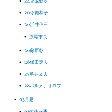
24児玉健次
26今堀恭子
26浜井信三
原爆市長
26藤原彰
26鎌田定夫
27亀井文夫
28パルメ、オロフ
03月忌
01佐藤行通