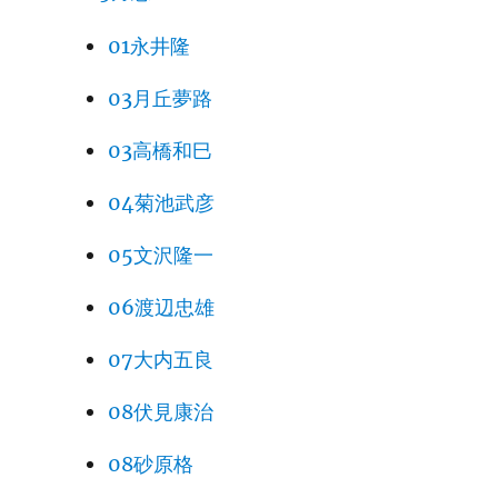
01永井隆
03月丘夢路
03高橋和巳
04菊池武彦
05文沢隆一
06渡辺忠雄
07大内五良
08伏見康治
08砂原格