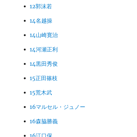
12郭沫若
14名越操
14山崎寛治
14河瀬正利
14黒田秀俊
15正田篠枝
15荒木武
16マルセル・ジュノー
16森脇勝義
16江口保