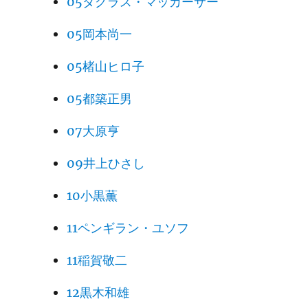
05ダグラス・マッカーサー
05岡本尚一
05楮山ヒロ子
05都築正男
07大原亨
09井上ひさし
10小黒薫
11ペンギラン・ユソフ
11稲賀敬二
12黒木和雄