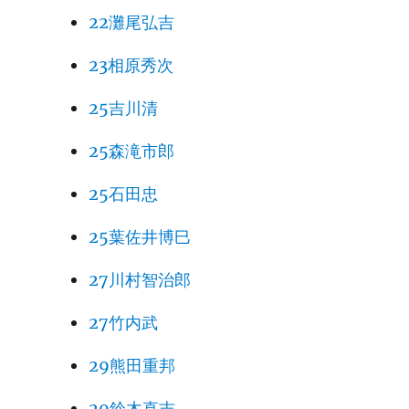
22灘尾弘吉
23相原秀次
25吉川清
25森滝市郎
25石田忠
25葉佐井博巳
27川村智治郎
27竹内武
29熊田重邦
29鈴木直吉