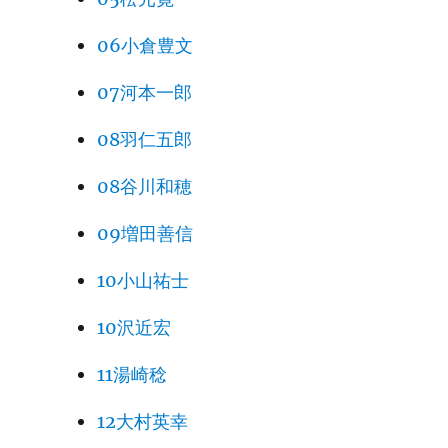
06小倉豊文
07河本一郎
08羽仁五郎
08谷川和穂
09増田善信
10小山祐士
10沢近宏
11湯崎稔
12大村英幸