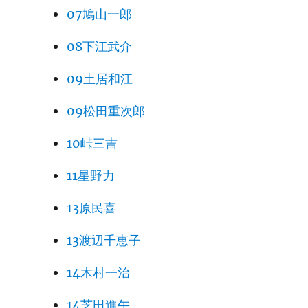
07鳩山一郎
08下江武介
09土居和江
09松田重次郎
10峠三吉
11星野力
13原民喜
13渡辺千恵子
14木村一治
14芝田進午