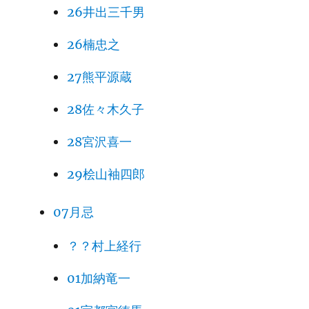
26井出三千男
26楠忠之
27熊平源蔵
28佐々木久子
28宮沢喜一
29桧山袖四郎
07月忌
？？村上経行
01加納竜一