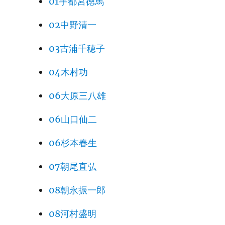
01宇都宮徳馬
02中野清一
03古浦千穂子
04木村功
06大原三八雄
06山口仙二
06杉本春生
07朝尾直弘
08朝永振一郎
08河村盛明