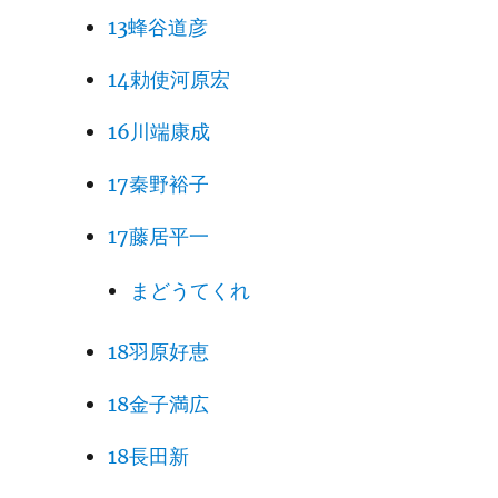
13蜂谷道彦
14勅使河原宏
16川端康成
17秦野裕子
17藤居平一
まどうてくれ
18羽原好恵
18金子満広
18長田新