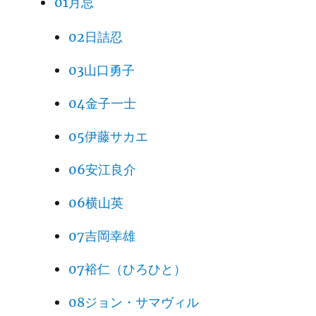
01月忌
02日詰忍
03山口勇子
04金子一士
05伊藤サカエ
06安江良介
06横山英
07吉岡幸雄
07裕仁（ひろひと）
08ジョン・サマヴィル