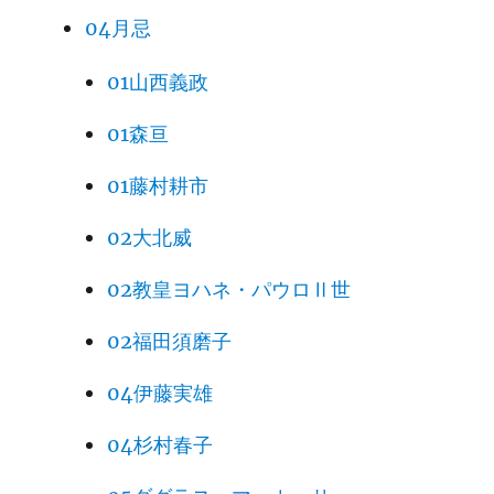
04月忌
01山西義政
01森亘
01藤村耕市
02大北威
02教皇ヨハネ・パウロⅡ世
02福田須磨子
04伊藤実雄
04杉村春子