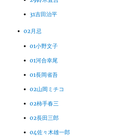
31吉田治平
02月忌
01小野文子
01河合幸尾
01長岡省吾
02山岡ミチコ
02柿手春三
02長田三郎
04佐々木雄一郎