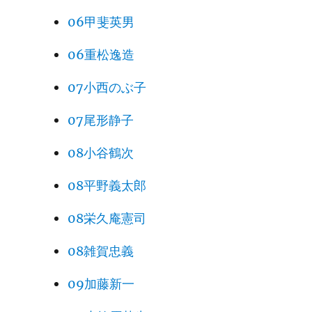
06甲斐英男
06重松逸造
07小西のぶ子
07尾形静子
08小谷鶴次
08平野義太郎
08栄久庵憲司
08雑賀忠義
09加藤新一