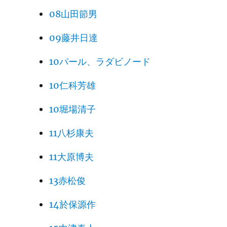
08山田節男
09藤井日達
10パール、ラダビノード
10仁科芳雄
10堀場清子
11八杉康夫
11大原博夫
13赤松俊
14於保源作