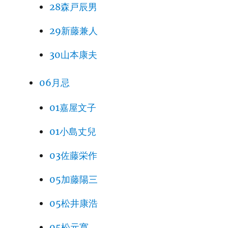
28森戸辰男
29新藤兼人
30山本康夫
06月忌
01嘉屋文子
01小島丈兒
03佐藤栄作
05加藤陽三
05松井康浩
05松元寛