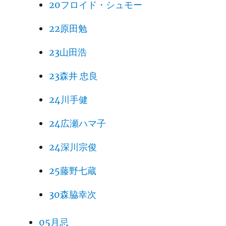
20フロイド・シュモー
22原田勉
23山田浩
23森井 忠良
24川手健
24広瀬ハマ子
24深川宗俊
25藤野七蔵
30森脇幸次
05月忌