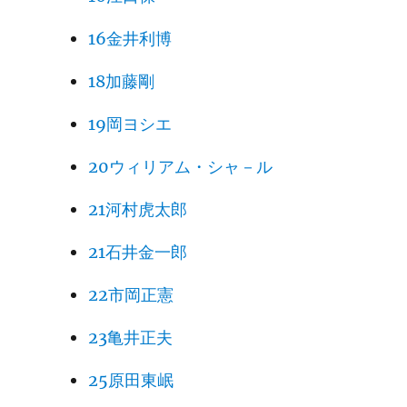
16金井利博
18加藤剛
19岡ヨシエ
20ウィリアム・シャ－ル
21河村虎太郎
21石井金一郎
22市岡正憲
23亀井正夫
25原田東岷