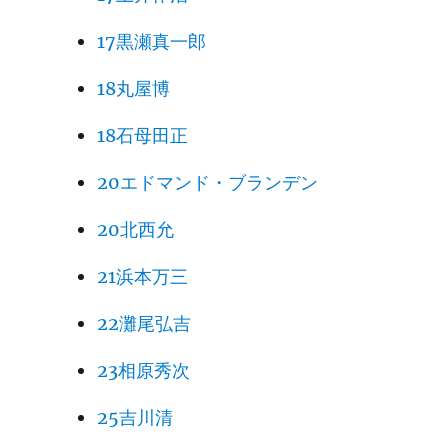
17黒瀬真一郎
18丸屋博
18石母田正
20エドマンド・ブランデン
20北西允
21浜本万三
22灘尾弘吉
23相原秀次
25吉川清