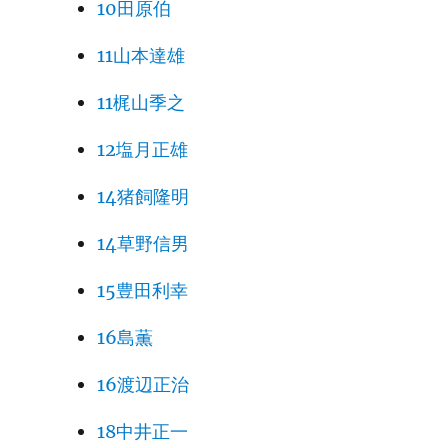
10田原伯
11山本達雄
11梶山季之
12塩月正雄
14猪飼隆明
14草野信男
15豊田利幸
16島薫
16渡辺正治
18中井正一