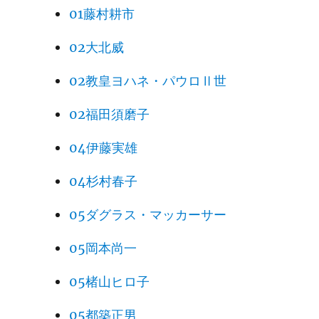
01藤村耕市
02大北威
02教皇ヨハネ・パウロⅡ世
02福田須磨子
04伊藤実雄
04杉村春子
05ダグラス・マッカーサー
05岡本尚一
05楮山ヒロ子
05都築正男