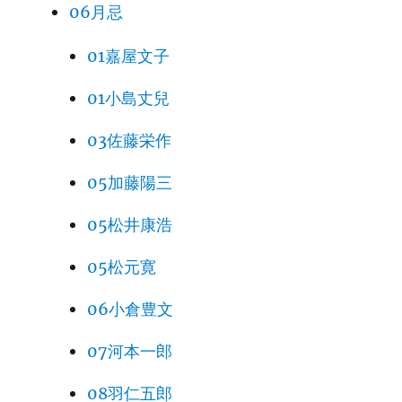
06月忌
01嘉屋文子
01小島丈兒
03佐藤栄作
05加藤陽三
05松井康浩
05松元寛
06小倉豊文
07河本一郎
08羽仁五郎