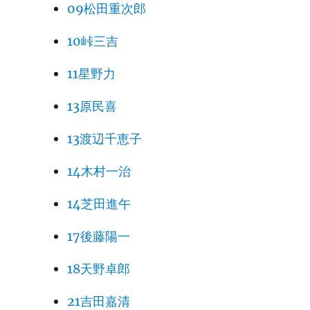
09松田重次郎
10峠三吉
11星野力
13原民喜
13渡辺千恵子
14木村一治
14芝田進午
17後藤陽一
18天野卓郎
21吉田嘉清