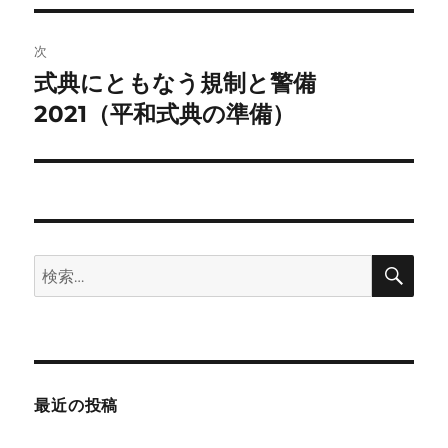
ビ
稿:
ゲ
次
式典にともなう規制と警備
次
ー
の
2021（平和式典の準備）
シ
投
稿:
ョ
ン
検
検
索
索:
最近の投稿