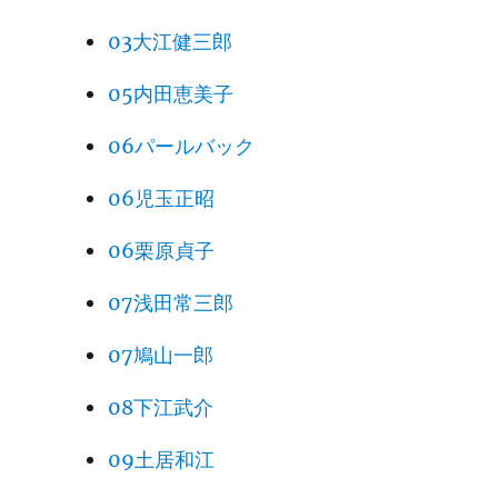
03大江健三郎
05内田恵美子
06パールバック
06児玉正昭
06栗原貞子
07浅田常三郎
07鳩山一郎
08下江武介
09土居和江