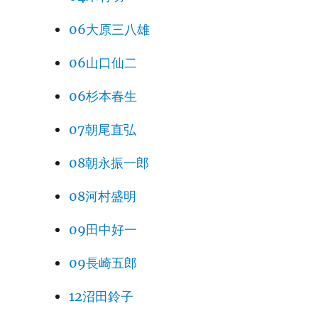
06大原三八雄
06山口仙二
06杉本春生
07朝尾直弘
08朝永振一郎
08河村盛明
09田中好一
09長崎五郎
12沼田鈴子