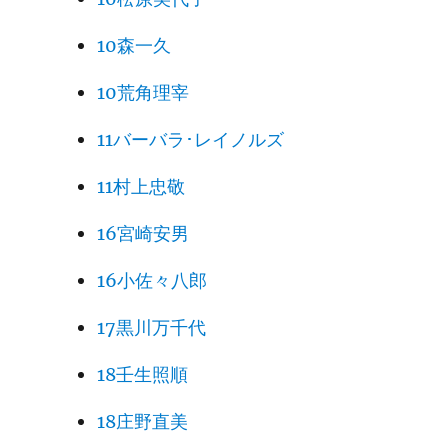
10森一久
10荒角理宰
11バーバラ･レイノルズ
11村上忠敬
16宮崎安男
16小佐々八郎
17黒川万千代
18壬生照順
18庄野直美