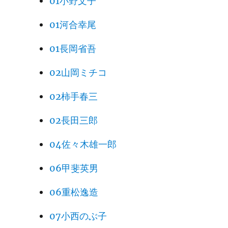
01小野文子
01河合幸尾
01長岡省吾
02山岡ミチコ
02柿手春三
02長田三郎
04佐々木雄一郎
06甲斐英男
06重松逸造
07小西のぶ子