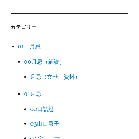
カテゴリー
01 月忌
00月忌（解説）
月忌（文献・資料）
01月忌
02日詰忍
03山口勇子
04金子一士