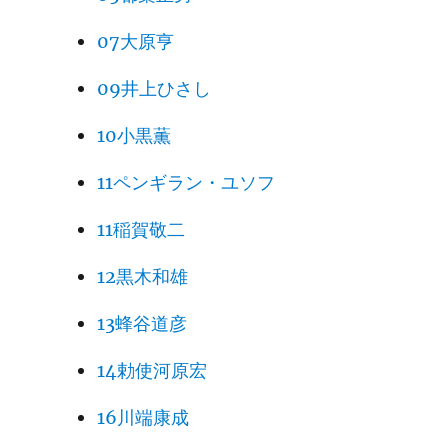
07大原亨
09井上ひさし
10小黒薫
11ペンギラン・ユソフ
11稲賀敬二
12黒木和雄
13蜂谷道彦
14勅使河原宏
16川端康成