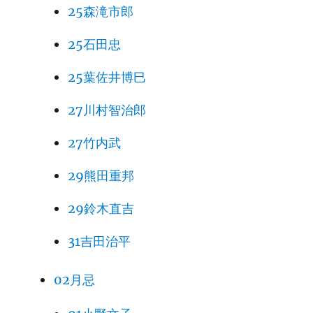
25森滝市郎
25石田忠
25葉佐井博巳
27川村智治郎
27竹内武
29熊田重邦
29鈴木直吉
31吉田治平
02月忌