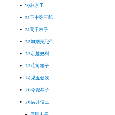
19林京子
21下中弥三郎
21関千枝子
22加納実紀代
22名越史樹
22荘司雅子
24児玉健次
26今堀恭子
26浜井信三
原爆市長