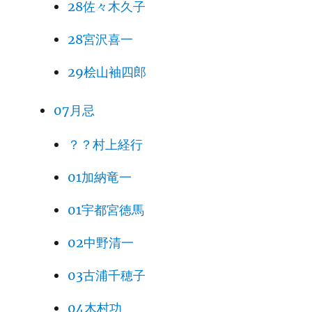
28佐々木久子
28宮沢喜一
29桧山袖四郎
07月忌
？？村上経行
01加納竜一
01宇都宮徳馬
02中野清一
03古浦千穂子
04木村功