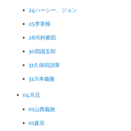
24ハーシー、ジョン
25李実根
28河村郷四
30四国五郎
31久保田訓章
31川本義隆
04月忌
01山西義政
01森亘