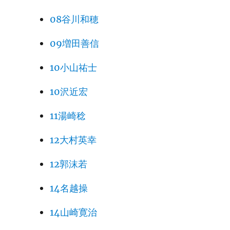
08谷川和穂
09増田善信
10小山祐士
10沢近宏
11湯崎稔
12大村英幸
12郭沫若
14名越操
14山崎寛治