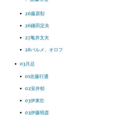
26藤原彰
26鎌田定夫
27亀井文夫
28パルメ、オロフ
03月忌
01佐藤行通
02安井郁
03伊東壮
03伊藤明彦