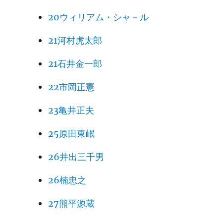
20ウィリアム・シャ－ル
21河村虎太郎
21石井金一郎
22市岡正憲
23亀井正夫
25原田東岷
26井出三千男
26楠忠之
27熊平源蔵