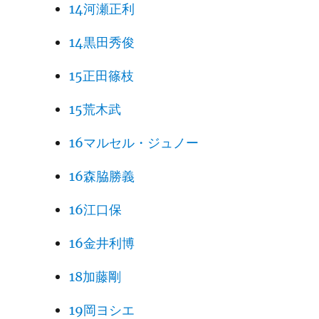
14河瀬正利
14黒田秀俊
15正田篠枝
15荒木武
16マルセル・ジュノー
16森脇勝義
16江口保
16金井利博
18加藤剛
19岡ヨシエ