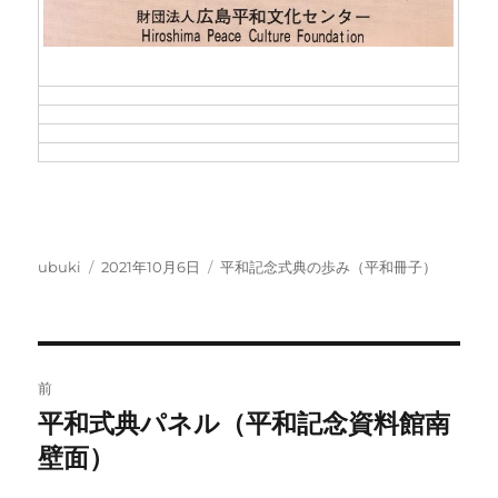
投
投
カ
ubuki
2021年10月6日
平和記念式典の歩み（平和冊子）
稿
稿
テ
者
日:
ゴ
リ
ー
投
前
稿
平和式典パネル（平和記念資料館南
前
の
壁面）
ナ
投