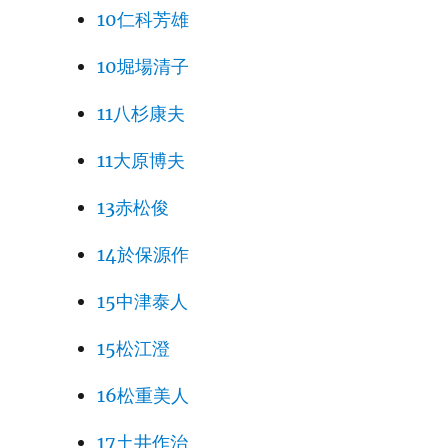
10仁科芳雄
10堀場清子
11八杉康夫
11大原博夫
13赤松俊
14於保源作
15中津泰人
15松江澄
16松重美人
17土井作治