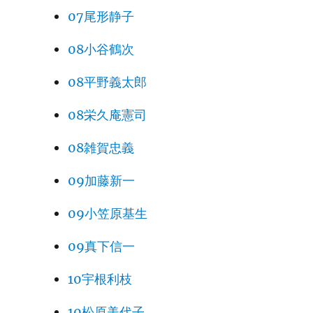
07尾形静子
08小谷鶴次
08平野義太郎
08栄久庵憲司
08雑賀忠義
09加藤新一
09小笠原基生
09真下信一
10宇根利枝
10松原美代子