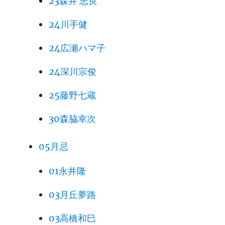
23森井 忠良
24川手健
24広瀬ハマ子
24深川宗俊
25藤野七蔵
30森脇幸次
05月忌
01永井隆
03月丘夢路
03高橋和巳