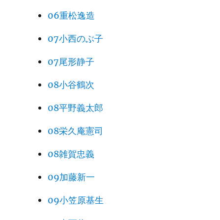
06重松逸造
07小西のぶ子
07尾形静子
08小谷鶴次
08平野義太郎
08栄久庵憲司
08雑賀忠義
09加藤新一
09小笠原基生