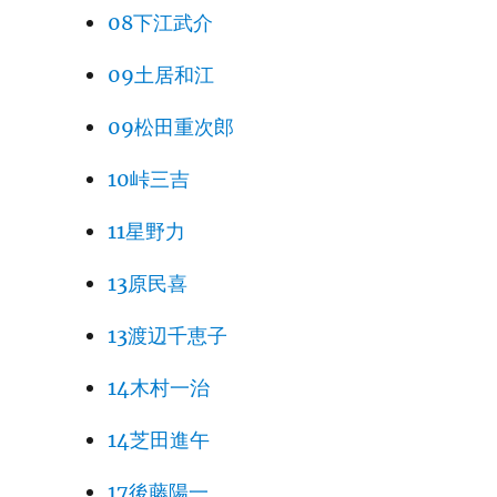
08下江武介
09土居和江
09松田重次郎
10峠三吉
11星野力
13原民喜
13渡辺千恵子
14木村一治
14芝田進午
17後藤陽一