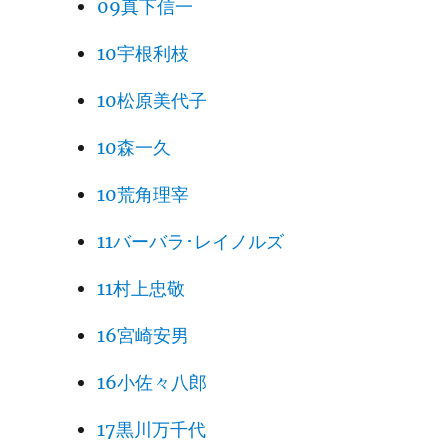
09真下信一
10宇根利枝
10松原美代子
10森一久
10荒角理宰
11バーバラ･レイノルズ
11村上忠敬
16宮崎安男
16小佐々八郎
17黒川万千代