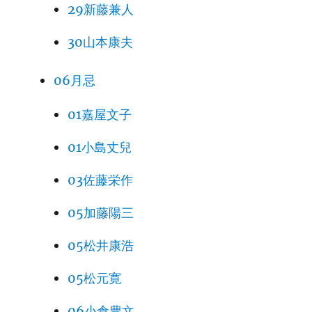
29新藤兼人
30山本康夫
06月忌
01嘉屋文子
01小島丈兒
03佐藤栄作
05加藤陽三
05松井康浩
05松元寛
06小倉豊文