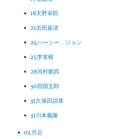
18天野卓郎
21吉田嘉清
24ハーシー、ジョン
25李実根
28河村郷四
30四国五郎
31久保田訓章
31川本義隆
04月忌