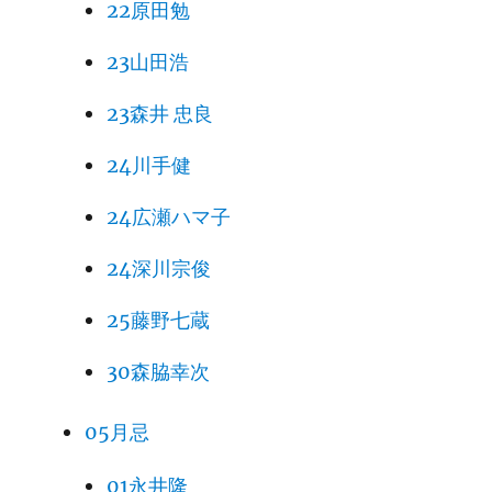
22原田勉
23山田浩
23森井 忠良
24川手健
24広瀬ハマ子
24深川宗俊
25藤野七蔵
30森脇幸次
05月忌
01永井隆