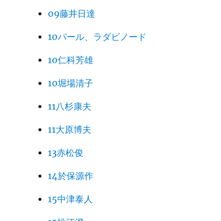
09藤井日達
10パール、ラダビノード
10仁科芳雄
10堀場清子
11八杉康夫
11大原博夫
13赤松俊
14於保源作
15中津泰人