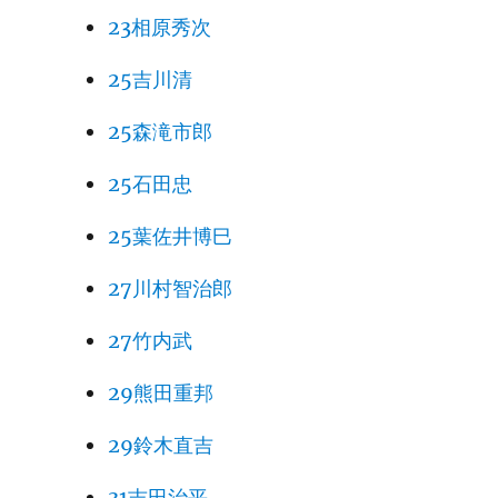
23相原秀次
25吉川清
25森滝市郎
25石田忠
25葉佐井博巳
27川村智治郎
27竹内武
29熊田重邦
29鈴木直吉
31吉田治平