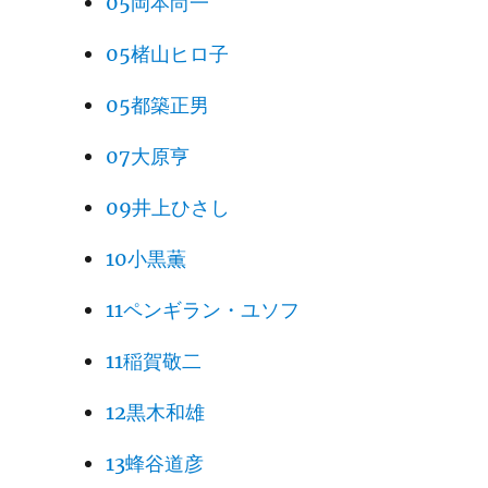
05岡本尚一
05楮山ヒロ子
05都築正男
07大原亨
09井上ひさし
10小黒薫
11ペンギラン・ユソフ
11稲賀敬二
12黒木和雄
13蜂谷道彦