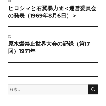
前
稿
ヒロシマと右翼暴力団＜運営委員会
前
の
の発表（1969年8月6日）＞
ナ
投
ビ
稿:
ゲ
次
原水爆禁止世界大会の記録（第17
次
ー
の
回）1971年
シ
投
稿:
ョ
ン
検
検
索
索: