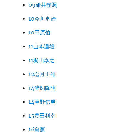
09碓井静照
10今川卓治
10田原伯
11山本達雄
11梶山季之
12塩月正雄
14猪飼隆明
14草野信男
15豊田利幸
16島薫