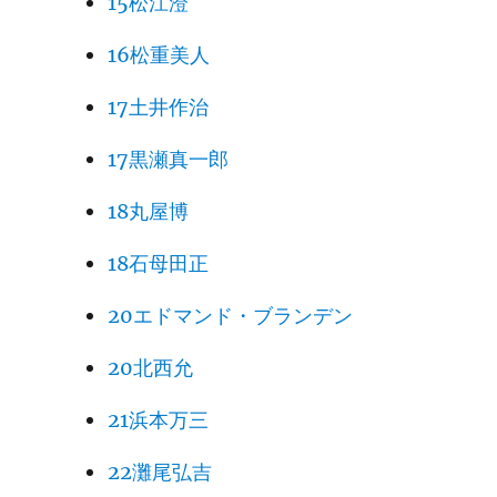
15松江澄
16松重美人
17土井作治
17黒瀬真一郎
18丸屋博
18石母田正
20エドマンド・ブランデン
20北西允
21浜本万三
22灘尾弘吉