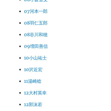
07河本一郎
08羽仁五郎
08谷川和穂
09増田善信
10小山祐士
10沢近宏
11湯崎稔
12大村英幸
12郭沫若