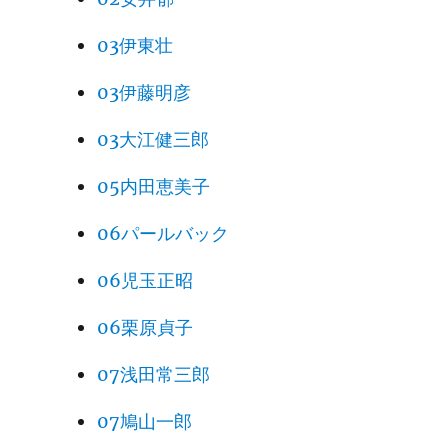
03伊東壮
03伊藤明彦
03大江健三郎
05内田恵美子
06パールバック
06児玉正昭
06栗原貞子
07浅田常三郎
07鳩山一郎