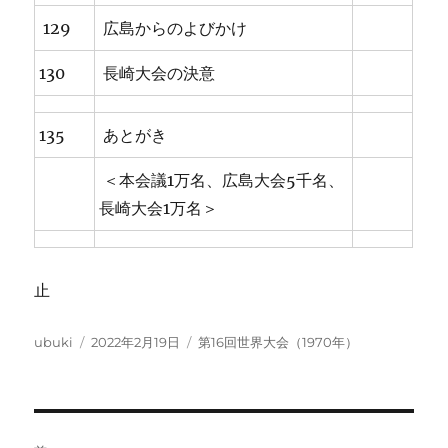
129
広島からのよびかけ
130
長崎大会の決意
135
あとがき
＜本会議1万名、広島大会5千名、
長崎大会1万名＞
止
投
投
カ
ubuki
2022年2月19日
第16回世界大会（1970年）
稿
稿
テ
者
日:
ゴ
リ
ー
投