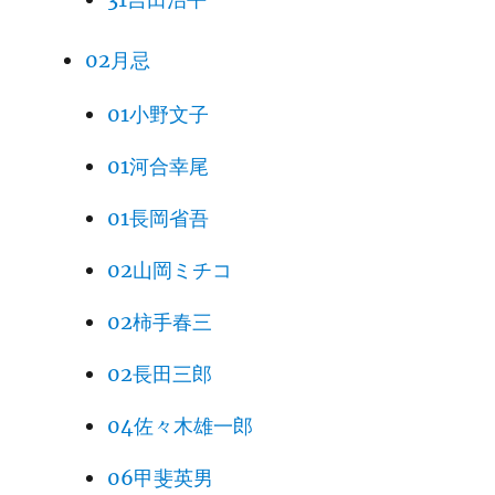
02月忌
01小野文子
01河合幸尾
01長岡省吾
02山岡ミチコ
02柿手春三
02長田三郎
04佐々木雄一郎
06甲斐英男