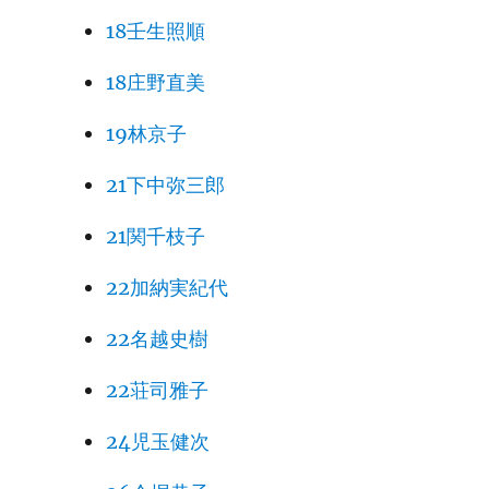
18壬生照順
18庄野直美
19林京子
21下中弥三郎
21関千枝子
22加納実紀代
22名越史樹
22荘司雅子
24児玉健次