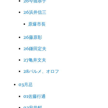
26今堀恭子
26浜井信三
原爆市長
26藤原彰
26鎌田定夫
27亀井文夫
28パルメ、オロフ
03月忌
01佐藤行通
02安井郁