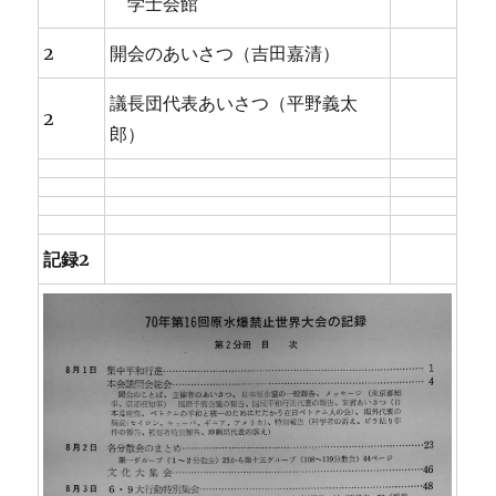
学士会館
2
開会のあいさつ（吉田嘉清）
議長団代表あいさつ（平野義太
2
郎）
記録2