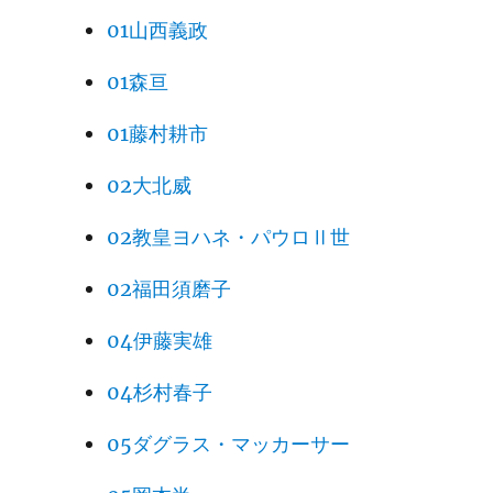
01山西義政
01森亘
01藤村耕市
02大北威
02教皇ヨハネ・パウロⅡ世
02福田須磨子
04伊藤実雄
04杉村春子
05ダグラス・マッカーサー