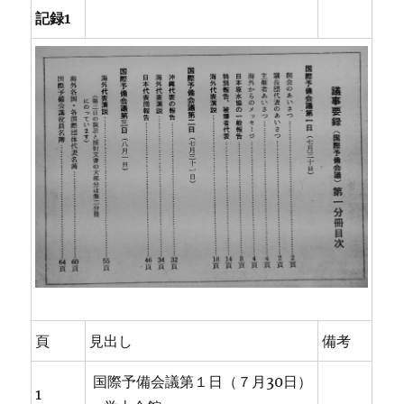
記録1
頁
見出し
備考
国際予備会議第１日（７月30日）
1