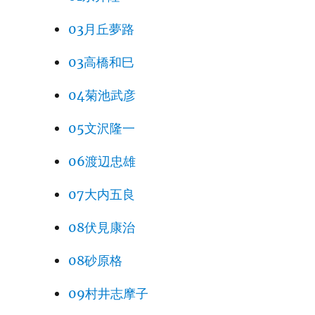
03月丘夢路
03高橋和巳
04菊池武彦
05文沢隆一
06渡辺忠雄
07大内五良
08伏見康治
08砂原格
09村井志摩子