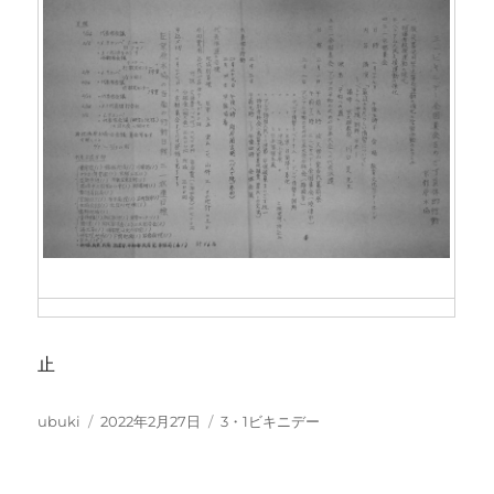
止
投
投
カ
ubuki
2022年2月27日
3・1ビキニデー
稿
稿
テ
者
日:
ゴ
リ