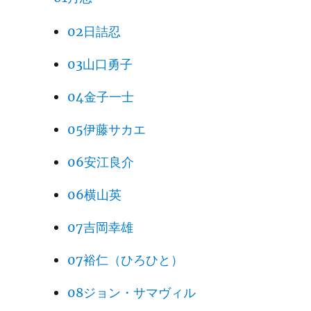
02日詰忍
03山口勇子
04金子一士
05伊藤サカエ
06安江良介
06横山英
07吉岡幸雄
07裕仁（ひろひと）
08ジョン・サマヴィル