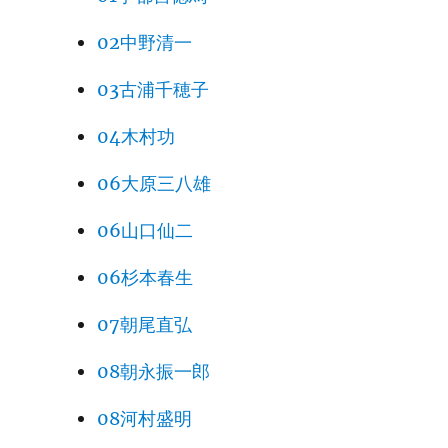
02中野清一
03古浦千穂子
04木村功
06大原三八雄
06山口仙二
06杉本春生
07朝尾直弘
08朝永振一郎
08河村盛明