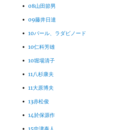
08山田節男
09藤井日達
10パール、ラダビノード
10仁科芳雄
10堀場清子
11八杉康夫
11大原博夫
13赤松俊
14於保源作
15中津泰人