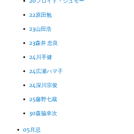
20フロイド・シュモー
22原田勉
23山田浩
23森井 忠良
24川手健
24広瀬ハマ子
24深川宗俊
25藤野七蔵
30森脇幸次
05月忌