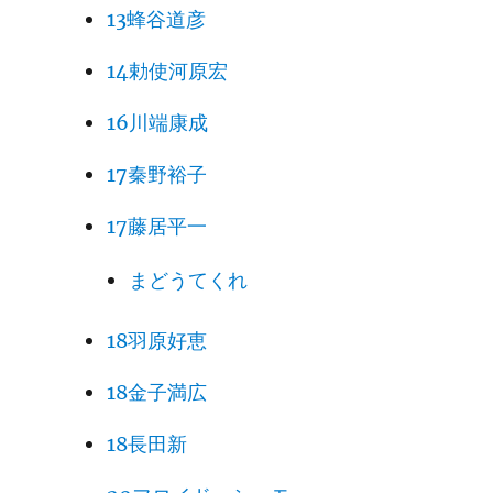
13蜂谷道彦
14勅使河原宏
16川端康成
17秦野裕子
17藤居平一
まどうてくれ
18羽原好恵
18金子満広
18長田新