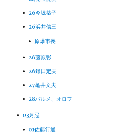
26今堀恭子
26浜井信三
原爆市長
26藤原彰
26鎌田定夫
27亀井文夫
28パルメ、オロフ
03月忌
01佐藤行通