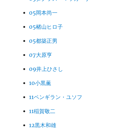
05岡本尚一
05楮山ヒロ子
05都築正男
07大原亨
09井上ひさし
10小黒薫
11ペンギラン・ユソフ
11稲賀敬二
12黒木和雄