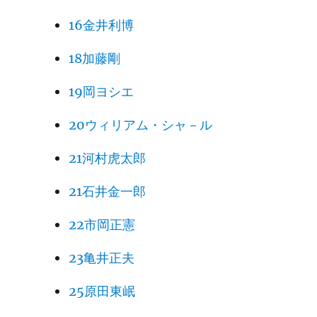
16金井利博
18加藤剛
19岡ヨシエ
20ウィリアム・シャ－ル
21河村虎太郎
21石井金一郎
22市岡正憲
23亀井正夫
25原田東岷