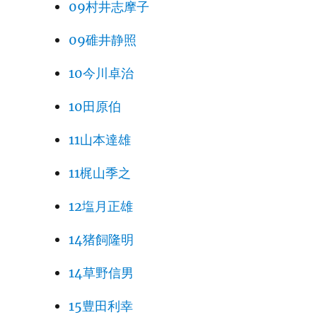
09村井志摩子
09碓井静照
10今川卓治
10田原伯
11山本達雄
11梶山季之
12塩月正雄
14猪飼隆明
14草野信男
15豊田利幸