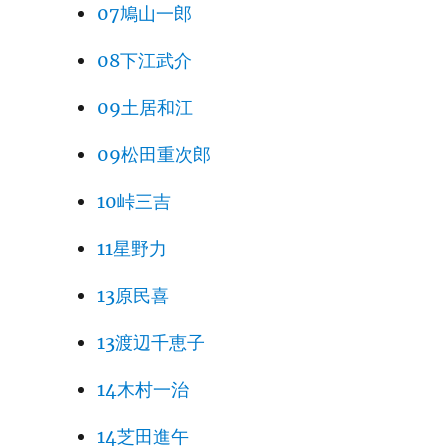
07鳩山一郎
08下江武介
09土居和江
09松田重次郎
10峠三吉
11星野力
13原民喜
13渡辺千恵子
14木村一治
14芝田進午