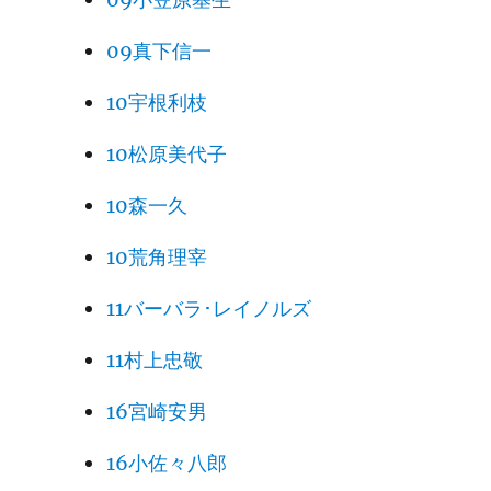
09真下信一
10宇根利枝
10松原美代子
10森一久
10荒角理宰
11バーバラ･レイノルズ
11村上忠敬
16宮崎安男
16小佐々八郎