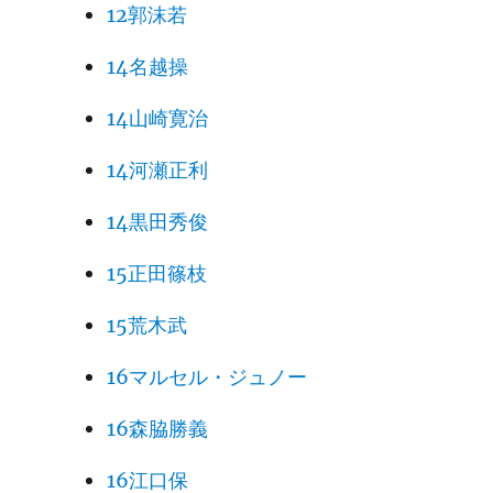
12郭沫若
14名越操
14山崎寛治
14河瀬正利
14黒田秀俊
15正田篠枝
15荒木武
16マルセル・ジュノー
16森脇勝義
16江口保