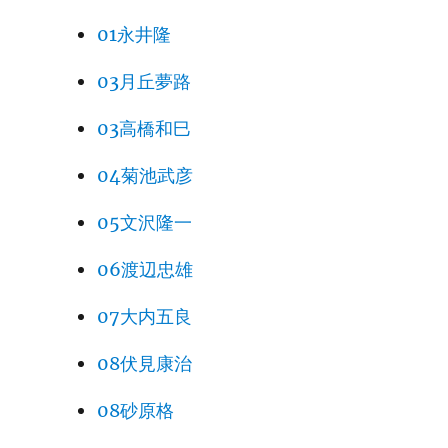
01永井隆
03月丘夢路
03高橋和巳
04菊池武彦
05文沢隆一
06渡辺忠雄
07大内五良
08伏見康治
08砂原格