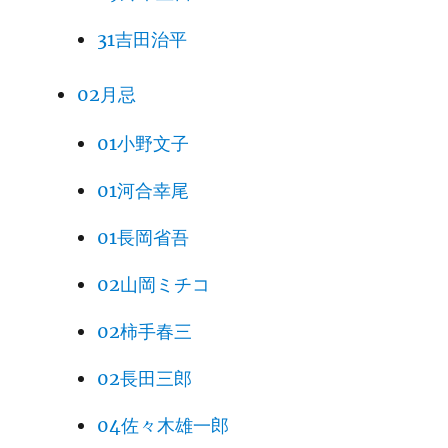
31吉田治平
02月忌
01小野文子
01河合幸尾
01長岡省吾
02山岡ミチコ
02柿手春三
02長田三郎
04佐々木雄一郎