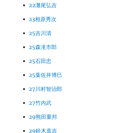
22灘尾弘吉
23相原秀次
25吉川清
25森滝市郎
25石田忠
25葉佐井博巳
27川村智治郎
27竹内武
29熊田重邦
29鈴木直吉