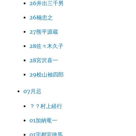
26井出三千男
26楠忠之
27熊平源蔵
28佐々木久子
28宮沢喜一
29桧山袖四郎
07月忌
？？村上経行
01加納竜一
01宇都宮徳馬