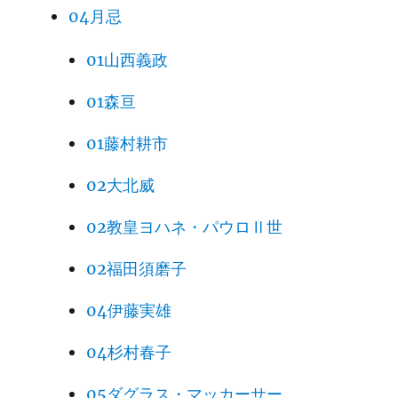
04月忌
01山西義政
01森亘
01藤村耕市
02大北威
02教皇ヨハネ・パウロⅡ世
02福田須磨子
04伊藤実雄
04杉村春子
05ダグラス・マッカーサー