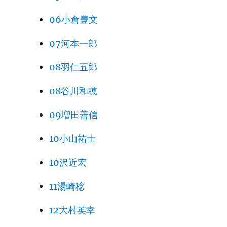
06小倉豊文
07河本一郎
08羽仁五郎
08谷川和穂
09増田善信
10小山祐士
10沢近宏
11湯崎稔
12大村英幸