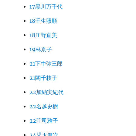
17黒川万千代
18壬生照順
18庄野直美
19林京子
21下中弥三郎
21関千枝子
22加納実紀代
22名越史樹
22荘司雅子
24児玉健次