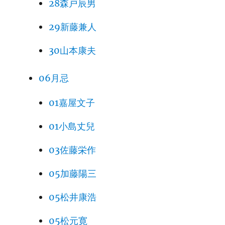
28森戸辰男
29新藤兼人
30山本康夫
06月忌
01嘉屋文子
01小島丈兒
03佐藤栄作
05加藤陽三
05松井康浩
05松元寛