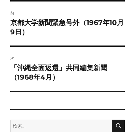
ー
投
前
稿
京都大学新聞緊急号外（1967年10月
前
の
9日）
ナ
投
ビ
稿:
ゲ
次
「沖縄全面返還」共同編集新聞
次
ー
の
（1968年4月）
シ
投
稿:
ョ
ン
検
検
索
索: