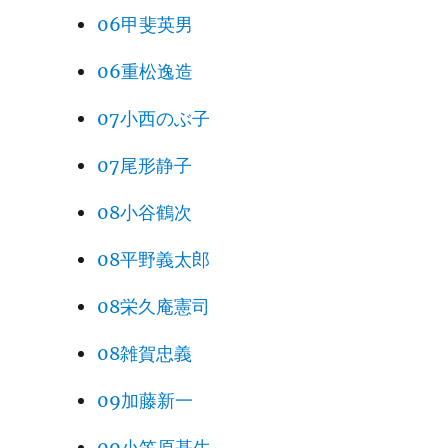
06甲斐英男
06重松逸造
07小西のぶ子
07尾形静子
08小谷鶴次
08平野義太郎
08栄久庵憲司
08雑賀忠義
09加藤新一
09小笠原基生