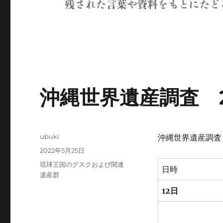
沖縄世界遺産調査 2
投
ubuki
沖縄世界遺産調査 
稿
投
2022年5月25日
者
稿
カ
琉球王国のグスクおよび関連
日時
日:
テ
遺産群
ゴ
12日
リ
ー