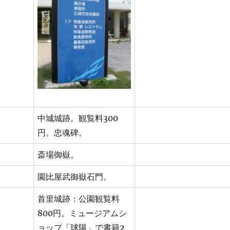
中城城跡。観覧料300
円。忠魂碑。
斎場御嶽。
園比屋武御嶽石門。
首里城跡：公園観覧料
800円。ミュージアムシ
ョップ「球陽」で書籍2