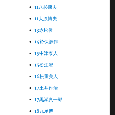
11八杉康夫
11大原博夫
13赤松俊
14於保源作
15中津泰人
15松江澄
16松重美人
17土井作治
17黒瀬真一郎
18丸屋博