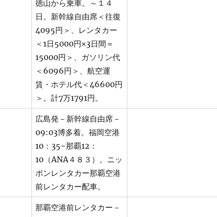
徳山から乗車。～１４
日。新幹線自由席＜往復
4095円＞、レンタカー
＜1日5000円×3日間＝
15000円＞、ガソリン代
＜6096円＞、航空運
賃・ホテル代＜46600円
＞。計7万1791円。
広島発－新幹線自由席－
09:03博多着。福岡空港
10：35−那覇12：
10（ANA４８３）。ニッ
ポンレンタカー那覇空港
前レンタカー配車。
那覇空港前レンタカー－