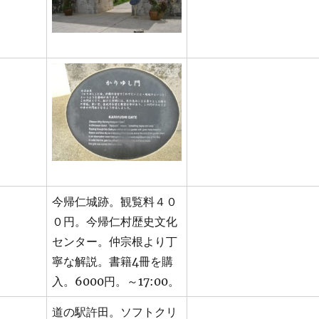
今帰仁城跡。観覧料４０
０円。今帰仁村歴史文化
センター。仲宗根より丁
寧な解説。書籍4冊を購
入。6000円。～17:00。
道の駅許田。ソフトクリ