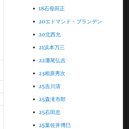
18石母田正
20エドマンド・ブランデン
20北西允
21浜本万三
22灘尾弘吉
23相原秀次
25吉川清
25森滝市郎
25石田忠
25葉佐井博巳