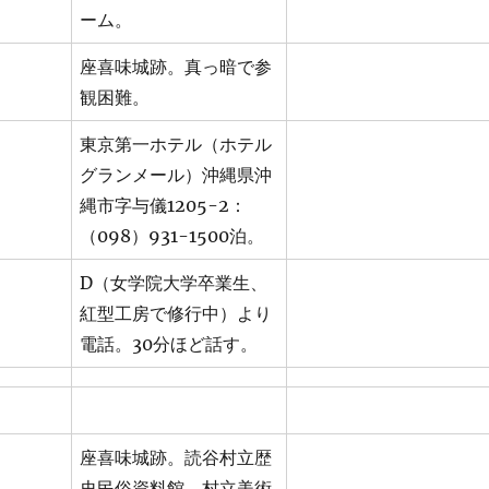
ーム。
座喜味城跡。真っ暗で参
観困難。
東京第一ホテル（ホテル
グランメール）沖縄県沖
縄市字与儀1205-2：
（098）931-1500泊。
D（女学院大学卒業生、
紅型工房で修行中）より
電話。30分ほど話す。
座喜味城跡。読谷村立歴
史民俗資料館。村立美術