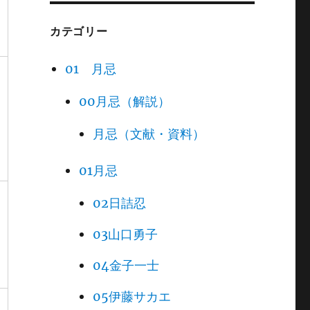
カテゴリー
01 月忌
00月忌（解説）
月忌（文献・資料）
01月忌
02日詰忍
03山口勇子
04金子一士
05伊藤サカエ