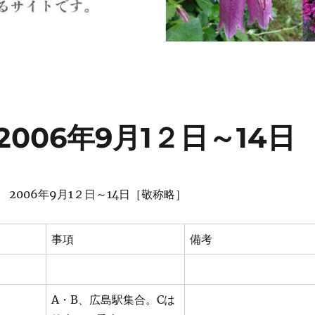
006年9月1２日～14日
2006年9月1２日～14日［敬称略］
事項
備考
A・B、広島駅集合。Cは