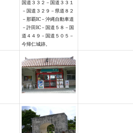
国道３３２－国道３３１
－国道３２９－県道８２
－那覇IC－沖縄自動車道
－許田IC－国道５８－国
道４４９－国道５０５－
今帰仁城跡。