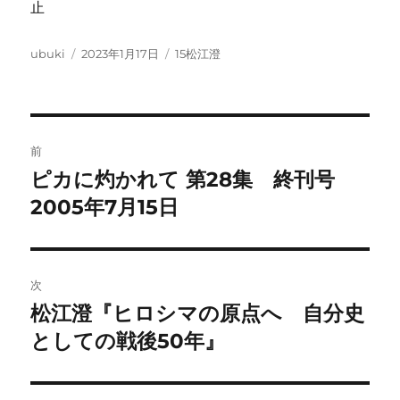
止
投
投
カ
ubuki
2023年1月17日
15松江澄
稿
稿
テ
者
日:
ゴ
リ
ー
投
前
稿
ピカに灼かれて 第28集 終刊号
前
の
2005年7月15日
ナ
投
ビ
稿:
ゲ
次
松江澄『ヒロシマの原点へ 自分史
次
ー
の
としての戦後50年』
シ
投
稿:
ョ