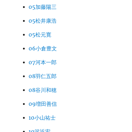
05加藤陽三
05松井康浩
05松元寛
06小倉豊文
07河本一郎
08羽仁五郎
08谷川和穂
09増田善信
10小山祐士
10沢近宏