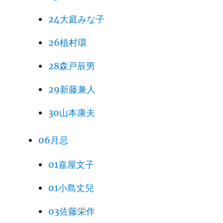
24大庭みな子
26植村環
28森戸辰男
29新藤兼人
30山本康夫
06月忌
01嘉屋文子
01小島丈兒
03佐藤栄作