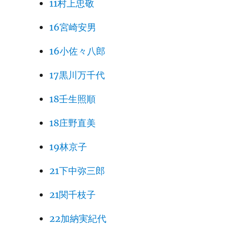
11村上忠敬
16宮崎安男
16小佐々八郎
17黒川万千代
18壬生照順
18庄野直美
19林京子
21下中弥三郎
21関千枝子
22加納実紀代