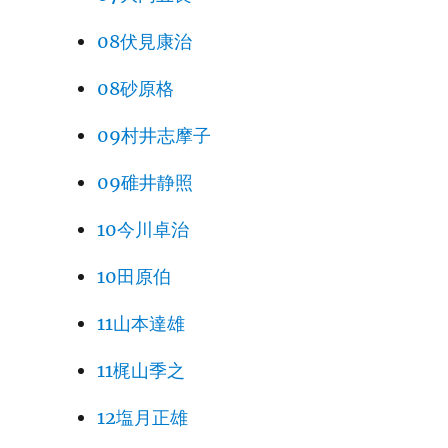
08伏見康治
08砂原格
09村井志摩子
09碓井静照
10今川卓治
10田原伯
11山本達雄
11梶山季之
12塩月正雄