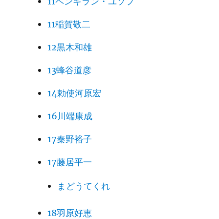
11ペンギラン・ユソフ
11稲賀敬二
12黒木和雄
13蜂谷道彦
14勅使河原宏
16川端康成
17秦野裕子
17藤居平一
まどうてくれ
18羽原好恵