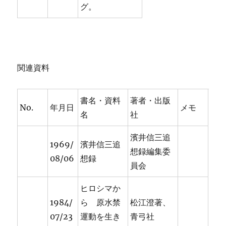
グ。
関連資料
書名・資料
著者・出版
No.
年月日
メモ
名
社
濱井信三追
1969/
濱井信三追
想録編集委
08/06
想録
員会
ヒロシマか
1984/
ら 原水禁
松江澄著、
07/23
運動を生き
青弓社