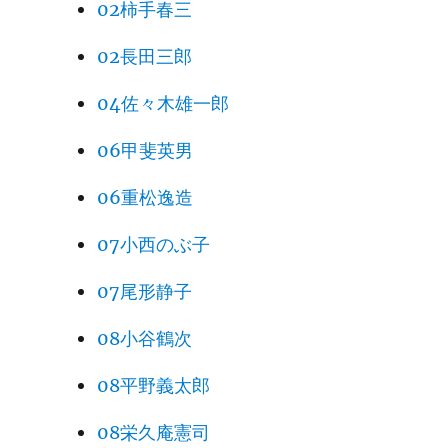
02柿手春三
02長田三郎
04佐々木雄一郎
06甲斐英男
06重松逸造
07小西のぶ子
07尾形静子
08小谷鶴次
08平野義太郎
08栄久庵憲司