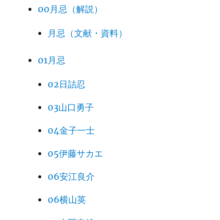
00月忌（解説）
月忌（文献・資料）
01月忌
02日詰忍
03山口勇子
04金子一士
05伊藤サカエ
06安江良介
06横山英