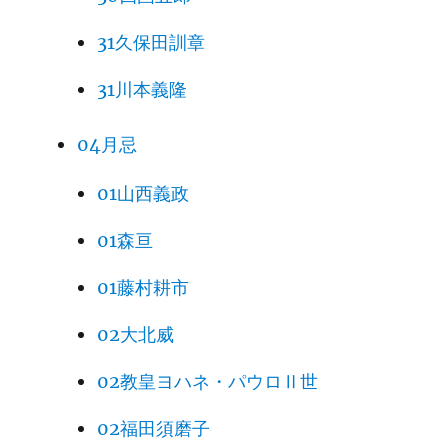
31久保田訓章
31川本義隆
04月忌
01山西義政
01森亘
01藤村耕市
02大北威
02教皇ヨハネ・パウロⅡ世
02福田須磨子