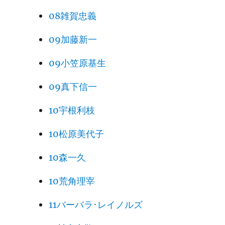
08雑賀忠義
09加藤新一
09小笠原基生
09真下信一
10宇根利枝
10松原美代子
10森一久
10荒角理宰
11バーバラ･レイノルズ