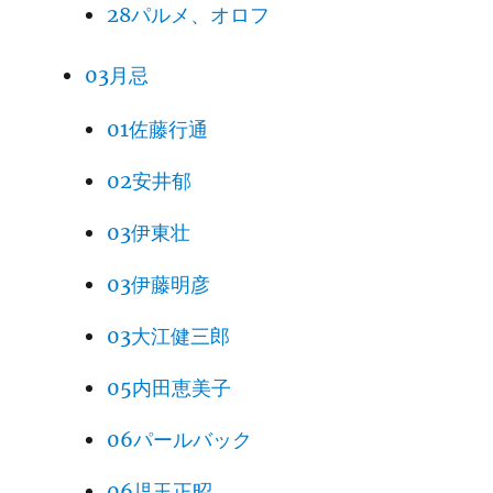
28パルメ、オロフ
03月忌
01佐藤行通
02安井郁
03伊東壮
03伊藤明彦
03大江健三郎
05内田恵美子
06パールバック
06児玉正昭