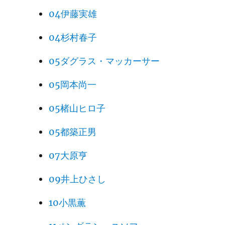
04伊藤実雄
04杉村春子
05ダグラス・マッカーサー
05岡本尚一
05楮山ヒロ子
05都築正男
07大原亨
09井上ひさし
10小黒薫