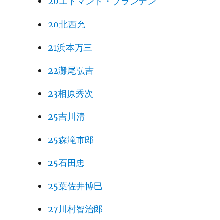
20エドマンド・ブランデン
20北西允
21浜本万三
22灘尾弘吉
23相原秀次
25吉川清
25森滝市郎
25石田忠
25葉佐井博巳
27川村智治郎