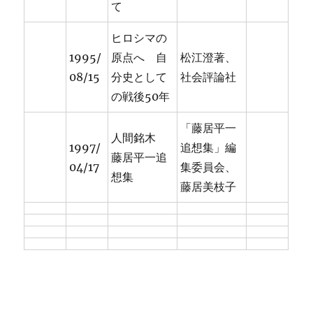
て
ヒロシマの
1995/
原点へ 自
松江澄著、
08/15
分史として
社会評論社
の戦後50年
「藤居平一
人間銘木
1997/
追想集」編
藤居平一追
04/17
集委員会、
想集
藤居美枝子