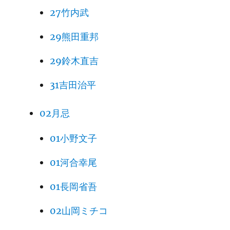
27竹内武
29熊田重邦
29鈴木直吉
31吉田治平
02月忌
01小野文子
01河合幸尾
01長岡省吾
02山岡ミチコ