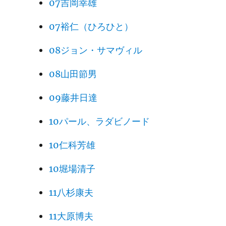
07吉岡幸雄
07裕仁（ひろひと）
08ジョン・サマヴィル
08山田節男
09藤井日達
10パール、ラダビノード
10仁科芳雄
10堀場清子
11八杉康夫
11大原博夫