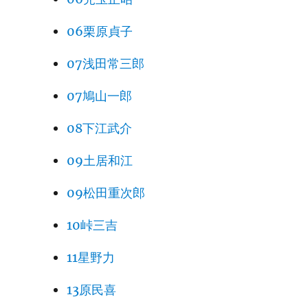
06栗原貞子
07浅田常三郎
07鳩山一郎
08下江武介
09土居和江
09松田重次郎
10峠三吉
11星野力
13原民喜