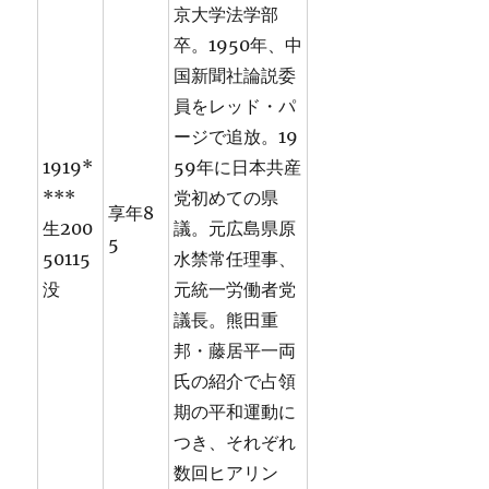
京大学法学部
卒。1950年、中
国新聞社論説委
員をレッド・パ
ージで追放。19
1919*
59年に日本共産
***
党初めての県
享年8
生200
議。元広島県原
5
50115
水禁常任理事、
没
元統一労働者党
議長。熊田重
邦・藤居平一両
氏の紹介で占領
期の平和運動に
つき、それぞれ
数回ヒアリン