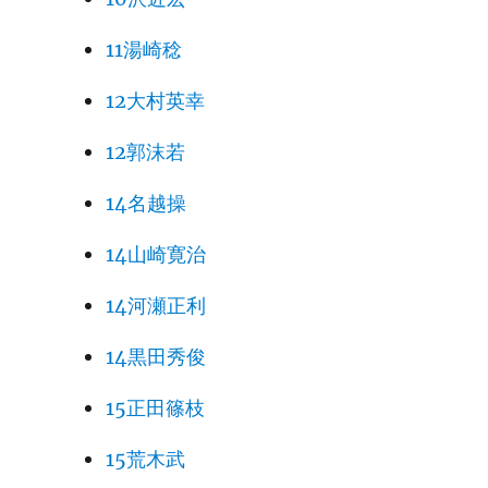
11湯崎稔
12大村英幸
12郭沫若
14名越操
14山崎寛治
14河瀬正利
14黒田秀俊
15正田篠枝
15荒木武