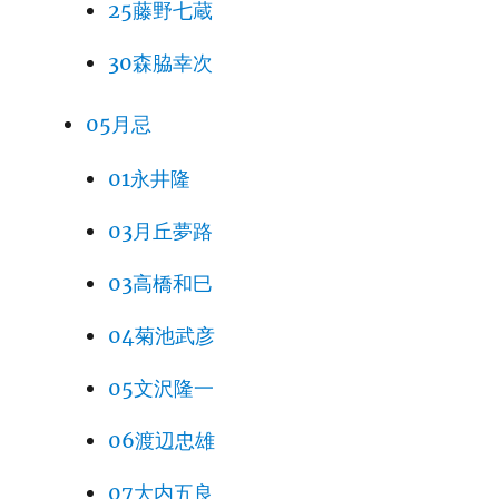
25藤野七蔵
30森脇幸次
05月忌
01永井隆
03月丘夢路
03高橋和巳
04菊池武彦
05文沢隆一
06渡辺忠雄
07大内五良