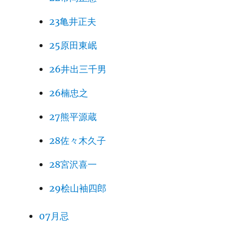
23亀井正夫
25原田東岷
26井出三千男
26楠忠之
27熊平源蔵
28佐々木久子
28宮沢喜一
29桧山袖四郎
07月忌