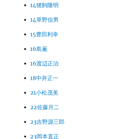
14猪飼隆明
14草野信男
15豊田利幸
16島薫
16渡辺正治
18中井正一
21小松茂美
22佐藤月二
23吉野源三郎
23岡本直正