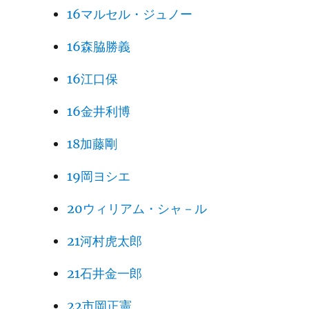
16マルセル・ジュノー
16森脇勝義
16江口保
16金井利博
18加藤剛
19岡ヨシエ
20ウィリアム・シャ－ル
21河村虎太郎
21石井金一郎
22市岡正憲