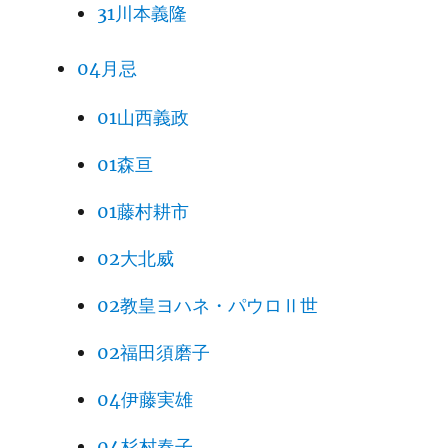
31川本義隆
04月忌
01山西義政
01森亘
01藤村耕市
02大北威
02教皇ヨハネ・パウロⅡ世
02福田須磨子
04伊藤実雄
04杉村春子