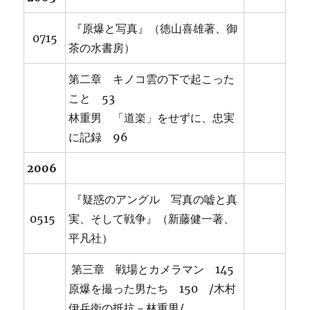
『原爆と写真』（徳山喜雄著、御
0715
茶の水書房）
第二章 キノコ雲の下で起こった
こと 53
林重男 「道楽」をせずに、忠実
に記録 96
2006
『疑惑のアングル 写真の嘘と真
0515
実、そして戦争』（新藤健一著、
平凡社）
第三章 戦場とカメラマン 145
原爆を撮った男たち 150 /木村
伊兵衛の抵抗－林重男/