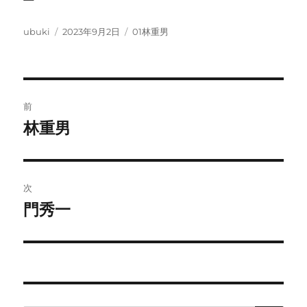
投
投
カ
ubuki
2023年9月2日
01林重男
稿
稿
テ
者
日:
ゴ
リ
ー
投
前
稿
林重男
前
の
ナ
投
ビ
稿:
次
ゲ
門秀一
次
の
ー
投
シ
稿:
ョ