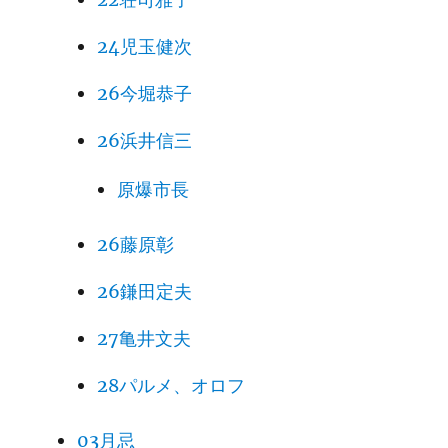
24児玉健次
26今堀恭子
26浜井信三
原爆市長
26藤原彰
26鎌田定夫
27亀井文夫
28パルメ、オロフ
03月忌