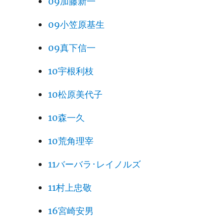
09加藤新一
09小笠原基生
09真下信一
10宇根利枝
10松原美代子
10森一久
10荒角理宰
11バーバラ･レイノルズ
11村上忠敬
16宮崎安男