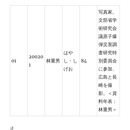
写真家。
文部省学
術研究会
議原子爆
弾災害調
はや
査研究特
20020
01
林重男
し・し
84
別委員会
1
げお
に参加、
広島と長
崎を撮
影。＜資
料年表：
林重男＞
止