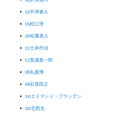
15中津泰人
15松江澄
16松重美人
17土井作治
17黒瀬真一郎
18丸屋博
18石母田正
20エドマンド・ブランデン
20北西允