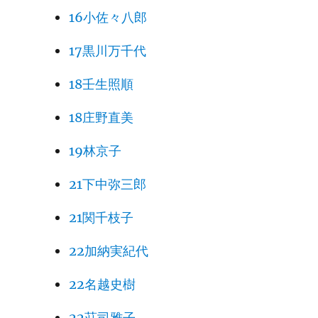
16小佐々八郎
17黒川万千代
18壬生照順
18庄野直美
19林京子
21下中弥三郎
21関千枝子
22加納実紀代
22名越史樹
22荘司雅子