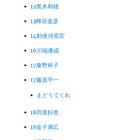
12黒木和雄
13蜂谷道彦
14勅使河原宏
16川端康成
17秦野裕子
17藤居平一
まどうてくれ
18羽原好恵
18金子満広