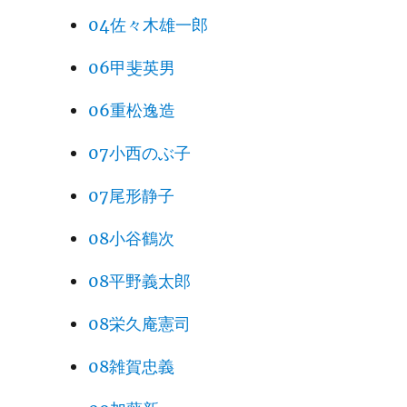
04佐々木雄一郎
06甲斐英男
06重松逸造
07小西のぶ子
07尾形静子
08小谷鶴次
08平野義太郎
08栄久庵憲司
08雑賀忠義