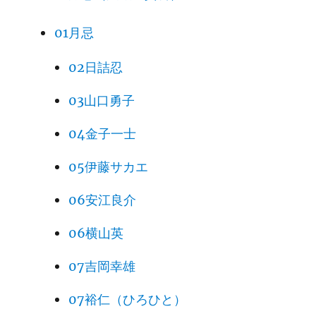
01月忌
02日詰忍
03山口勇子
04金子一士
05伊藤サカエ
06安江良介
06横山英
07吉岡幸雄
07裕仁（ひろひと）