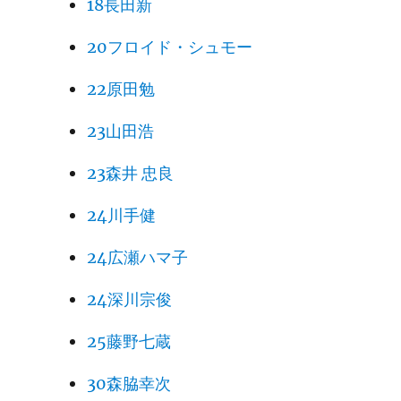
18長田新
20フロイド・シュモー
22原田勉
23山田浩
23森井 忠良
24川手健
24広瀬ハマ子
24深川宗俊
25藤野七蔵
30森脇幸次