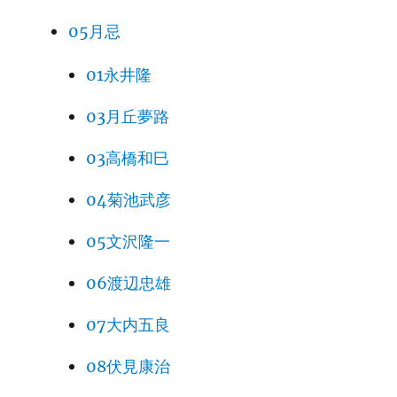
05月忌
01永井隆
03月丘夢路
03高橋和巳
04菊池武彦
05文沢隆一
06渡辺忠雄
07大内五良
08伏見康治