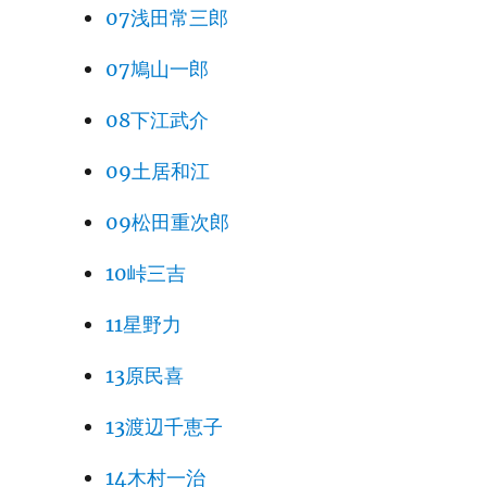
07浅田常三郎
07鳩山一郎
08下江武介
09土居和江
09松田重次郎
10峠三吉
11星野力
13原民喜
13渡辺千恵子
14木村一治