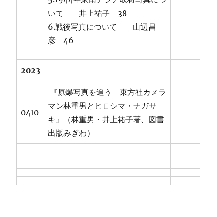
いて 井上祐子 38
6.戦後写真について 山辺昌
彦 46
2023
『原爆写真を追う 東方社カメラ
マン林重男とヒロシマ・ナガサ
0410
キ』（林重男・井上祐子著、図書
出版みぎわ）