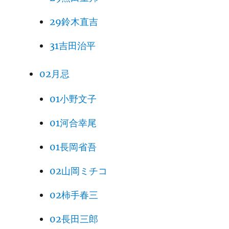
29鈴木直吉
31吉田治平
02月忌
01小野文子
01河合幸尾
01長岡省吾
02山岡ミチコ
02柿手春三
02長田三郎