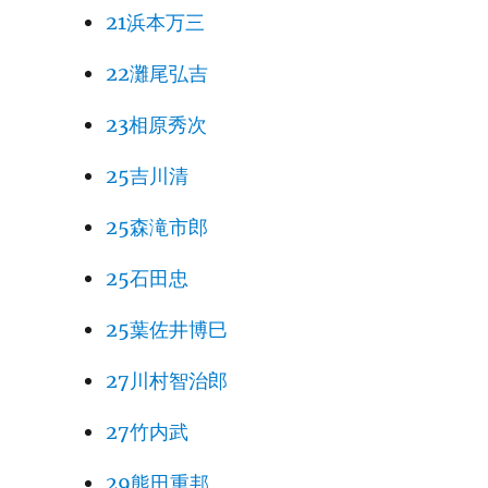
21浜本万三
22灘尾弘吉
23相原秀次
25吉川清
25森滝市郎
25石田忠
25葉佐井博巳
27川村智治郎
27竹内武
29熊田重邦