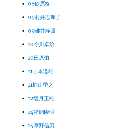
08砂原格
09村井志摩子
09碓井静照
10今川卓治
10田原伯
11山本達雄
11梶山季之
12塩月正雄
14猪飼隆明
14草野信男