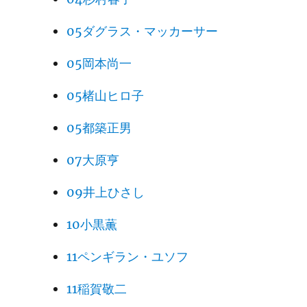
05ダグラス・マッカーサー
05岡本尚一
05楮山ヒロ子
05都築正男
07大原亨
09井上ひさし
10小黒薫
11ペンギラン・ユソフ
11稲賀敬二