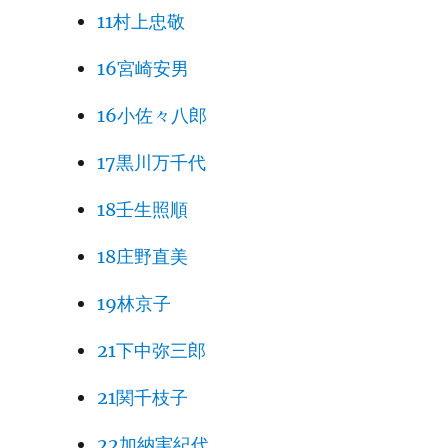
11村上忠敬
16宮崎安男
16小佐々八郎
17黒川万千代
18壬生照順
18庄野直美
19林京子
21下中弥三郎
21関千枝子
22加納実紀代