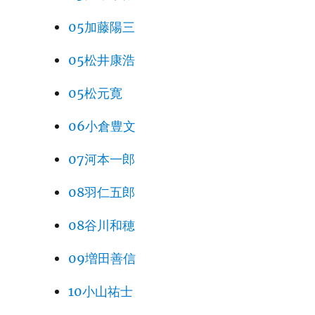
05加藤陽三
05松井康浩
05松元寛
06小倉豊文
07河本一郎
08羽仁五郎
08谷川和穂
09増田善信
10小山祐士