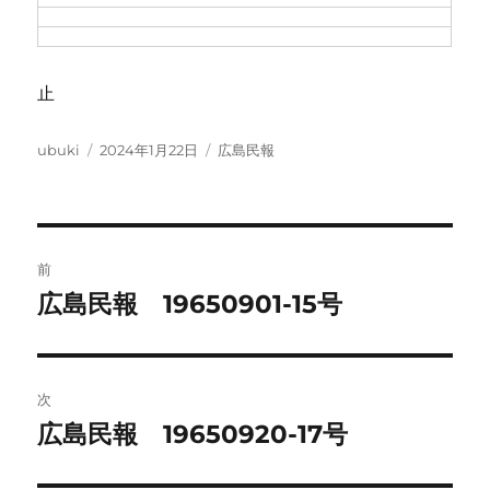
止
投
投
カ
ubuki
2024年1月22日
広島民報
稿
稿
テ
者
日:
ゴ
リ
ー
投
前
稿
広島民報 19650901-15号
前
の
ナ
投
ビ
稿:
次
ゲ
広島民報 19650920-17号
次
の
ー