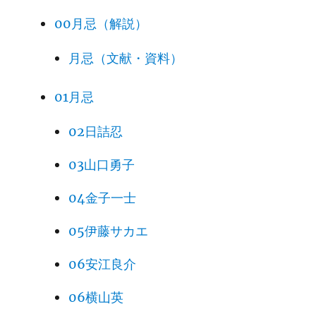
00月忌（解説）
月忌（文献・資料）
01月忌
02日詰忍
03山口勇子
04金子一士
05伊藤サカエ
06安江良介
06横山英