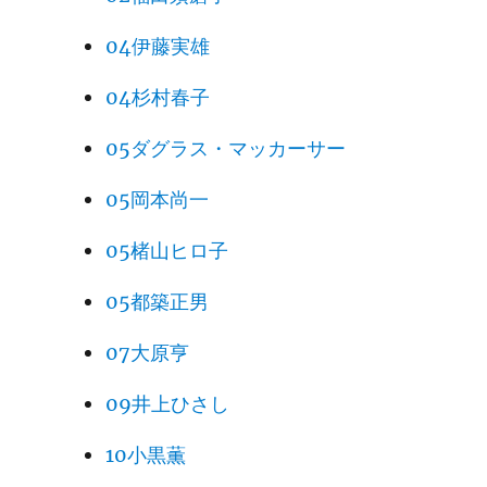
04伊藤実雄
04杉村春子
05ダグラス・マッカーサー
05岡本尚一
05楮山ヒロ子
05都築正男
07大原亨
09井上ひさし
10小黒薫