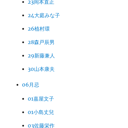
23岡本直正
24大庭みな子
26植村環
28森戸辰男
29新藤兼人
30山本康夫
06月忌
01嘉屋文子
01小島丈兒
03佐藤栄作