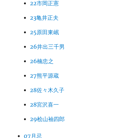
22市岡正憲
23亀井正夫
25原田東岷
26井出三千男
26楠忠之
27熊平源蔵
28佐々木久子
28宮沢喜一
29桧山袖四郎
07月忌