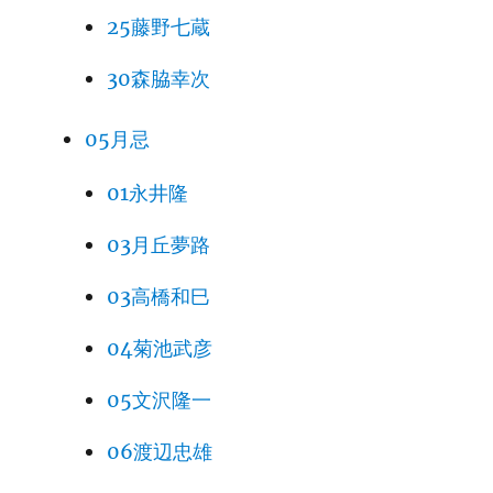
25藤野七蔵
30森脇幸次
05月忌
01永井隆
03月丘夢路
03高橋和巳
04菊池武彦
05文沢隆一
06渡辺忠雄