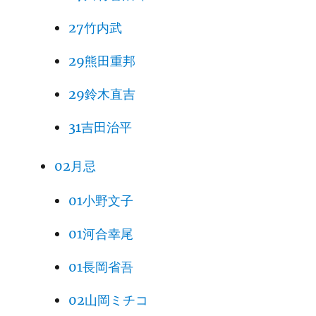
27竹内武
29熊田重邦
29鈴木直吉
31吉田治平
02月忌
01小野文子
01河合幸尾
01長岡省吾
02山岡ミチコ