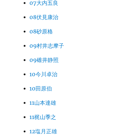
07大内五良
08伏見康治
08砂原格
09村井志摩子
09碓井静照
10今川卓治
10田原伯
11山本達雄
11梶山季之
12塩月正雄