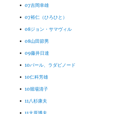
07吉岡幸雄
07裕仁（ひろひと）
08ジョン・サマヴィル
08山田節男
09藤井日達
10パール、ラダビノード
10仁科芳雄
10堀場清子
11八杉康夫
11大原博夫