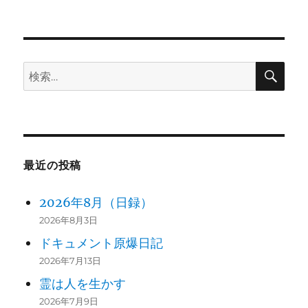
投
シ
稿:
ョ
検
検
ン
索
索:
最近の投稿
2026年8月（日録）
2026年8月3日
ドキュメント原爆日記
2026年7月13日
霊は人を生かす
2026年7月9日