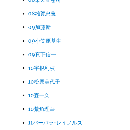
08雑賀忠義
09加藤新一
09小笠原基生
09真下信一
10宇根利枝
10松原美代子
10森一久
10荒角理宰
11バーバラ･レイノルズ