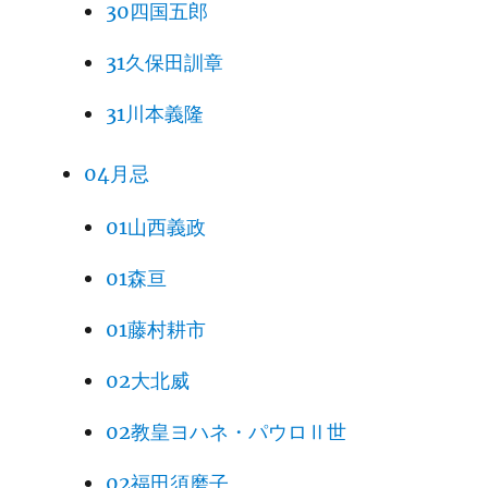
30四国五郎
31久保田訓章
31川本義隆
04月忌
01山西義政
01森亘
01藤村耕市
02大北威
02教皇ヨハネ・パウロⅡ世
02福田須磨子