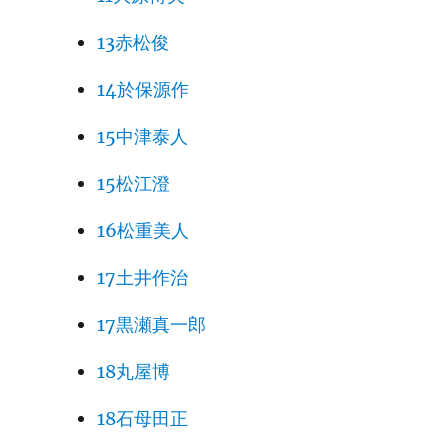
13赤松俊
14於保源作
15中津泰人
15松江澄
16松重美人
17土井作治
17黒瀬真一郎
18丸屋博
18石母田正