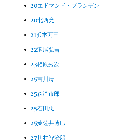
20エドマンド・ブランデン
20北西允
21浜本万三
22灘尾弘吉
23相原秀次
25吉川清
25森滝市郎
25石田忠
25葉佐井博巳
27川村智治郎