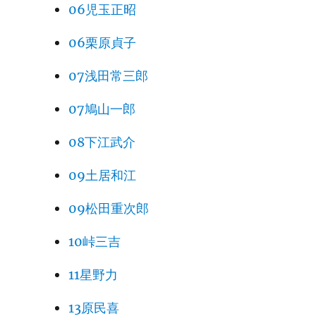
06児玉正昭
06栗原貞子
07浅田常三郎
07鳩山一郎
08下江武介
09土居和江
09松田重次郎
10峠三吉
11星野力
13原民喜