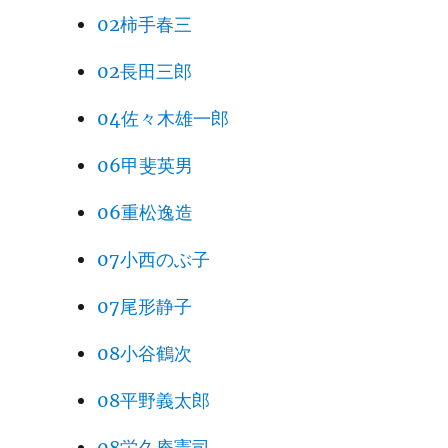
02柿手春三
02長田三郎
04佐々木雄一郎
06甲斐英男
06重松逸造
07小西のぶ子
07尾形静子
08小谷鶴次
08平野義太郎
08栄久庵憲司