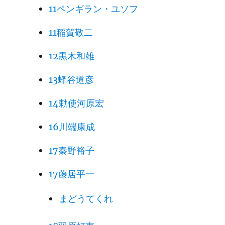
11ペンギラン・ユソフ
11稲賀敬二
12黒木和雄
13蜂谷道彦
14勅使河原宏
16川端康成
17秦野裕子
17藤居平一
まどうてくれ