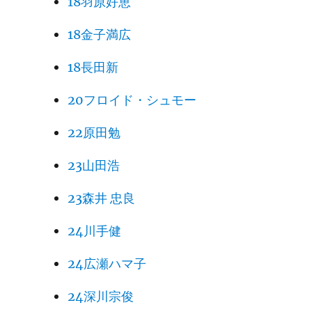
18羽原好恵
18金子満広
18長田新
20フロイド・シュモー
22原田勉
23山田浩
23森井 忠良
24川手健
24広瀬ハマ子
24深川宗俊