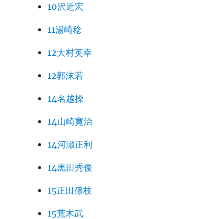
10沢近宏
11湯崎稔
12大村英幸
12郭沫若
14名越操
14山崎寛治
14河瀬正利
14黒田秀俊
15正田篠枝
15荒木武