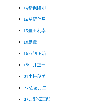
14猪飼隆明
14草野信男
15豊田利幸
16島薫
16渡辺正治
18中井正一
21小松茂美
22佐藤月二
23吉野源三郎