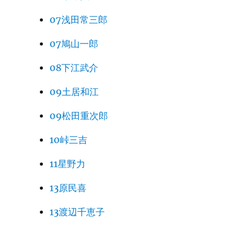
07浅田常三郎
07鳩山一郎
08下江武介
09土居和江
09松田重次郎
10峠三吉
11星野力
13原民喜
13渡辺千恵子