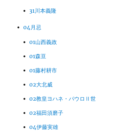
31川本義隆
04月忌
01山西義政
01森亘
01藤村耕市
02大北威
02教皇ヨハネ・パウロⅡ世
02福田須磨子
04伊藤実雄