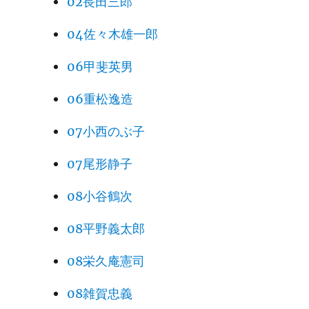
02長田三郎
04佐々木雄一郎
06甲斐英男
06重松逸造
07小西のぶ子
07尾形静子
08小谷鶴次
08平野義太郎
08栄久庵憲司
08雑賀忠義