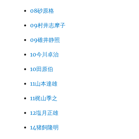
08砂原格
09村井志摩子
09碓井静照
10今川卓治
10田原伯
11山本達雄
11梶山季之
12塩月正雄
14猪飼隆明