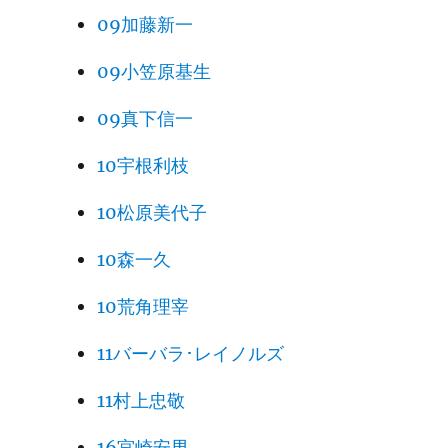
09加藤新一
09小笠原基生
09真下信一
10宇根利枝
10松原美代子
10森一久
10荒角理宰
11バーバラ･レイノルズ
11村上忠敬
16宮崎安男