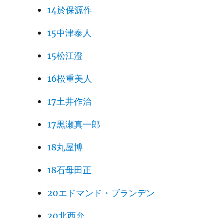
14於保源作
15中津泰人
15松江澄
16松重美人
17土井作治
17黒瀬真一郎
18丸屋博
18石母田正
20エドマンド・ブランデン
20北西允