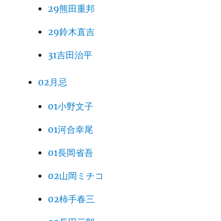
29熊田重邦
29鈴木直吉
31吉田治平
02月忌
01小野文子
01河合幸尾
01長岡省吾
02山岡ミチコ
02柿手春三