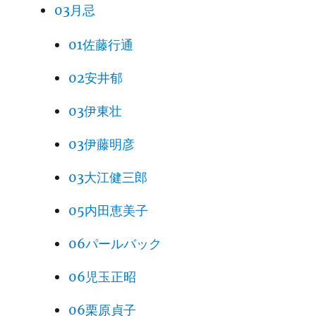
03月忌
01佐藤行通
02安井郁
03伊東壮
03伊藤明彦
03大江健三郎
05内田恵美子
06パールバック
06児玉正昭
06栗原貞子