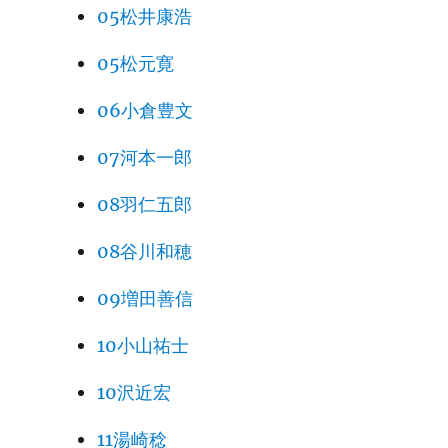
05松井康浩
05松元寛
06小倉豊文
07河本一郎
08羽仁五郎
08谷川和穂
09増田善信
10小山祐士
10沢近宏
11湯崎稔