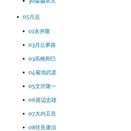
30森脇幸次
05月忌
01永井隆
03月丘夢路
03高橋和巳
04菊池武彦
05文沢隆一
06渡辺忠雄
07大内五良
08伏見康治