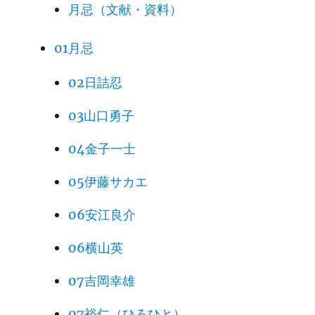
月忌（文献・資料）
01月忌
02日詰忍
03山口勇子
04金子一士
05伊藤サカエ
06安江良介
06横山英
07吉岡幸雄
07裕仁（ひろひと）