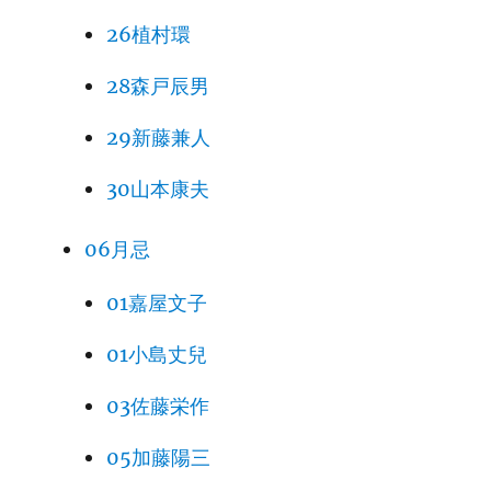
26植村環
28森戸辰男
29新藤兼人
30山本康夫
06月忌
01嘉屋文子
01小島丈兒
03佐藤栄作
05加藤陽三