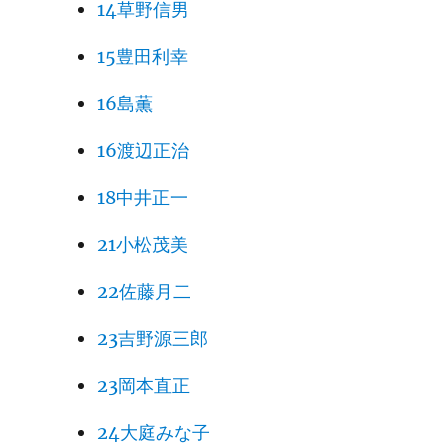
14草野信男
15豊田利幸
16島薫
16渡辺正治
18中井正一
21小松茂美
22佐藤月二
23吉野源三郎
23岡本直正
24大庭みな子