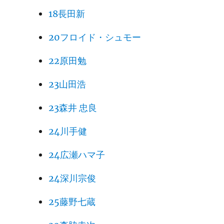
18長田新
20フロイド・シュモー
22原田勉
23山田浩
23森井 忠良
24川手健
24広瀬ハマ子
24深川宗俊
25藤野七蔵