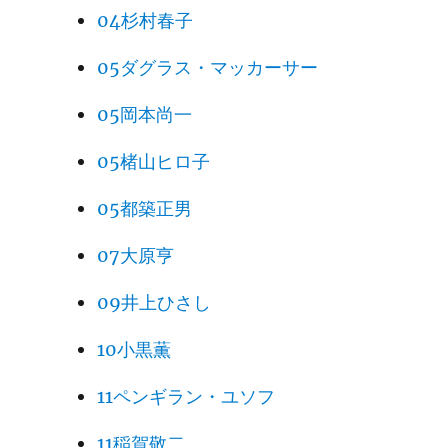
04杉村春子
05ダグラス・マッカーサー
05岡本尚一
05楮山ヒロ子
05都築正男
07大原亨
09井上ひさし
10小黒薫
11ペンギラン・ユソフ
11稲賀敬二