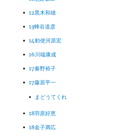
12黒木和雄
13蜂谷道彦
14勅使河原宏
16川端康成
17秦野裕子
17藤居平一
まどうてくれ
18羽原好恵
18金子満広