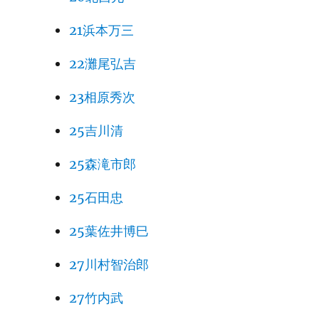
21浜本万三
22灘尾弘吉
23相原秀次
25吉川清
25森滝市郎
25石田忠
25葉佐井博巳
27川村智治郎
27竹内武