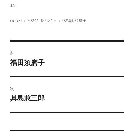
止
投
投
カ
ubuki
2024年12月24日
02福田須磨子
稿
稿
テ
者
日:
ゴ
リ
ー
投
前
稿
福田須磨子
前
の
ナ
投
ビ
稿:
次
ゲ
具島兼三郎
次
の
ー
投
シ
稿: