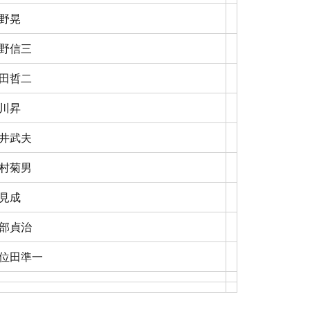
野晃
野信三
田哲二
川昇
井武夫
村菊男
見成
部貞治
位田準一