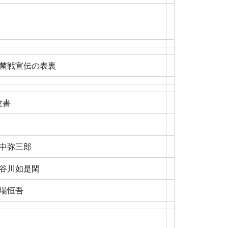
菌戦宣伝の表裏
意書
中弥三郎
谷川如是閑
場恒吾