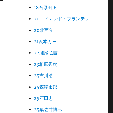
18石母田正
20エドマンド・ブランデン
20北西允
21浜本万三
22灘尾弘吉
23相原秀次
25吉川清
25森滝市郎
25石田忠
25葉佐井博巳