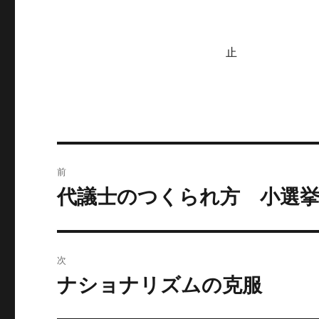
止
投
前
稿
代議士のつくられ方 小選
前
の
ナ
投
ビ
稿:
次
ゲ
ナショナリズムの克服
次
の
ー