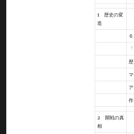
1 歴史の変
造
６
「
歴
マ
ア
作
2 開戦の真
相