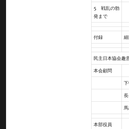
5 戦乱の勃
発まで
付録
細
民主日本協会趣
本会顧問
下
長
馬
本部役員