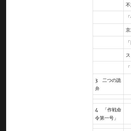
不
「
京
「
ス
「
3 二つの詭
弁
4 「作戦命
令第一号」