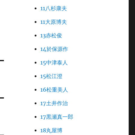
11八杉康夫
11大原博夫
13赤松俊
14於保源作
15中津泰人
15松江澄
16松重美人
17土井作治
17黒瀬真一郎
18丸屋博